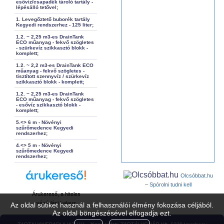
esővíz/csapadék tároló tartály -
lépésálló tetővel;
1. Levegőztető buborék tartály
Kegyedi rendszerhez - 125 liter;
1.2. ~ 2,25 m3-es DrainTank
ECO műanyag - fekvő szögletes
- szürkevíz szikkasztó blokk -
komplett;
1.2. ~ 2,2 m3-es DrainTank ECO
műanyag - fekvő szögletes -
tisztított szennyvíz / szürkevíz
szikkasztó blokk - komplett;
1.2. ~ 2,25 m3-es DrainTank
ECO műanyag - fekvő szögletes
- esővíz szikkasztó blokk -
komplett;
5.<> 6 m - Növényi
szűrőmedence Kegyedi
rendszerhez;
4.<> 5 m - Növényi
szűrőmedence Kegyedi
rendszerhez;
Olcsóbbat.hu
– Spórolni tudni kell
Árukereső, a hiteles
vásárlási kalauz
Az oldal sütiket használ a felhasználói élmény fokozása céljából.
Az oldal böngészésével elfogadja ezt.