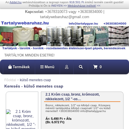
Az
Addel.hu
webáruházakban a tegnapi napon
918.501 Ft
értékű termék cserélt gazdát!
Próbálja ki Ön is
INGYEN
>>
Webáruházat indítok!
<<
Kapcsolat:
+3678310073 vagy +36303834000 |
tartalywebaruhaz@gmail.com
TARTÁLYOK MINDEN ESETRE!
Termékek
Menü
0
Főoldal
>
külső menetes csap
Keresés - külső menetes csap
2.1 Króm csap, bronz, krómozott,
nikkelezett, 1/2 "-os…
Bronz, nikkelezett, 1/2"-os kifolyó csap. Közepes
méretű tartályokba kifolyó csapnak! 1/2"-os külső
menettel! +36303834000 info@tartalygyar.hu
Ár:
5.490 Ft + Áfa
(Br. 6.972 Ft)