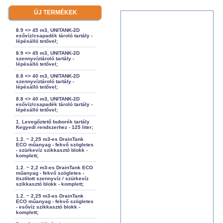
ÚJ TERMÉKEK
8.9 <> 45 m3, UNITANK-2D
esővíz/csapadék tároló tartály -
lépésálló tetővel;
8.9 <> 45 m3, UNITANK-2D
szennyvíztároló tartály -
lépésálló tetővel;
8.8 <> 40 m3, UNITANK-2D
szennyvíztároló tartály -
lépésálló tetővel;
8.8 <> 40 m3, UNITANK-2D
esővíz/csapadék tároló tartály -
lépésálló tetővel;
1. Levegőztető buborék tartály
Kegyedi rendszerhez - 125 liter;
1.2. ~ 2,25 m3-es DrainTank
ECO műanyag - fekvő szögletes
- szürkevíz szikkasztó blokk -
komplett;
1.2. ~ 2,2 m3-es DrainTank ECO
műanyag - fekvő szögletes -
tisztított szennyvíz / szürkevíz
szikkasztó blokk - komplett;
1.2. ~ 2,25 m3-es DrainTank
ECO műanyag - fekvő szögletes
- esővíz szikkasztó blokk -
komplett;