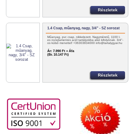
Részletek
1.4 Csap, műanyag, nagy, 3/4" - SZ sorozat
Műanyag, pvc csap, nikkelezett. Nagyméretű, 1100 l-
es rozsdamentes acél tartályokba alsó kifolyónak. 3/4"-
os külső menettel! +36303834000 info@tartalygyar.hu
Ár:
7.990 Ft + Áfa
(Br. 10.147 Ft)
Részletek