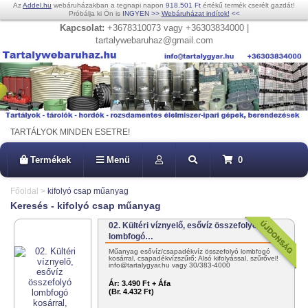
Az
Addel.hu
webáruházakban a tegnapi napon
918.501 Ft
értékű termék cserélt gazdát!
Próbálja ki Ön is
INGYEN
>>
Webáruházat indítok!
<<
Kapcsolat:
+3678310073 vagy +36303834000 |
tartalywebaruhaz@gmail.com
TARTÁLYOK MINDEN ESETRE!
Termékek
Menü
0
Főoldal
>
kifolyó csap műanyag
Keresés - kifolyó csap műanyag
02. Kültéri víznyelő, esővíz összefolyó
lombfogó…
Műanyag esővíz/csapadékvíz összefolyó lombfogó
kosárral, csapadékvízszűrő; Alsó kifolyással, szűrővel!
info@tartalygyar.hu vagy 30/383-4000
Ár:
3.490 Ft + Áfa
(Br. 4.432 Ft)