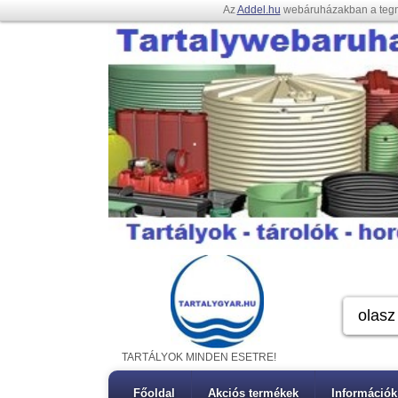
Az
Addel.hu
webáruházakban a teg
TARTÁLYOK MINDEN ESETRE!
Főoldal
Akciós termékek
Információk