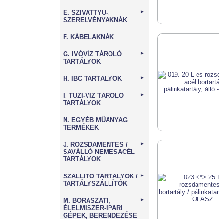
E. SZIVATTYÚ-,
►
SZERELVÉNYAKNÁK
F. KÁBELAKNÁK
G. IVÓVÍZ TÁROLÓ
►
TARTÁLYOK
H. IBC TARTÁLYOK
►
I. TŰZI-VÍZ TÁROLÓ
►
TARTÁLYOK
N. EGYÉB MŰANYAG
TERMÉKEK
J. ROZSDAMENTES /
►
SAVÁLLÓ NEMESACÉL
TARTÁLYOK
SZÁLLÍTÓ TARTÁLYOK /
►
TARTÁLYSZÁLLÍTÓK
M. BORÁSZATI,
►
ÉLELMISZER-IPARI
GÉPEK, BERENDEZÉSE