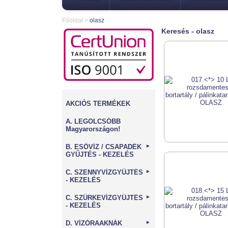
Főoldal
>
olasz
Keresés - olasz
AKCIÓS TERMÉKEK
A. LEGOLCSÓBB
Magyarországon!
B. ESŐVÍZ / CSAPADÉK
►
GYŰJTÉS - KEZELÉS
C. SZENNYVÍZGYŰJTÉS
►
- KEZELÉS
C. SZÜRKEVÍZGYŰJTÉS
►
- KEZELÉS
D. VÍZÓRAAKNÁK
►