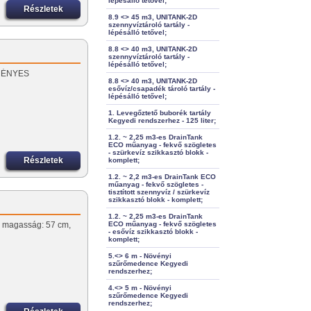
lépésálló tetővel;
Részletek
8.9 <> 45 m3, UNITANK-2D
szennyvíztároló tartály -
lépésálló tetővel;
8.8 <> 40 m3, UNITANK-2D
szennyvíztároló tartály -
lépésálló tetővel;
EZMÉNYES
8.8 <> 40 m3, UNITANK-2D
esővíz/csapadék tároló tartály -
lépésálló tetővel;
1. Levegőztető buborék tartály
Kegyedi rendszerhez - 125 liter;
1.2. ~ 2,25 m3-es DrainTank
ECO műanyag - fekvő szögletes
- szürkevíz szikkasztó blokk -
Részletek
komplett;
1.2. ~ 2,2 m3-es DrainTank ECO
műanyag - fekvő szögletes -
tisztított szennyvíz / szürkevíz
szikkasztó blokk - komplett;
1.2. ~ 2,25 m3-es DrainTank
r, magasság: 57 cm,
ECO műanyag - fekvő szögletes
- esővíz szikkasztó blokk -
u
komplett;
5.<> 6 m - Növényi
szűrőmedence Kegyedi
rendszerhez;
4.<> 5 m - Növényi
szűrőmedence Kegyedi
rendszerhez;