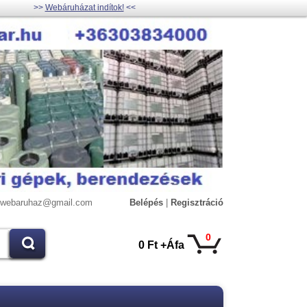
>>
Webáruházat indítok!
<<
lywebaruhaz@gmail.com
Belépés
|
Regisztráció
0
0 Ft +Áfa