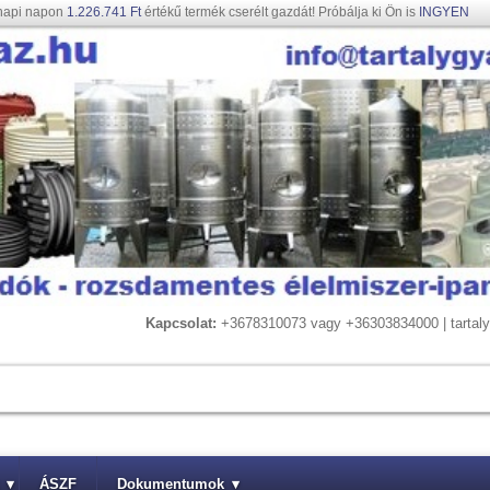
napi napon
1.226.741 Ft
értékű termék cserélt gazdát! Próbálja ki Ön is
INGYEN
Kapcsolat:
+3678310073 vagy +36303834000 | tarta
▾
ÁSZF
Dokumentumok
▾