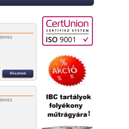
EZMÉNYES
Részletek
EZMÉNYES