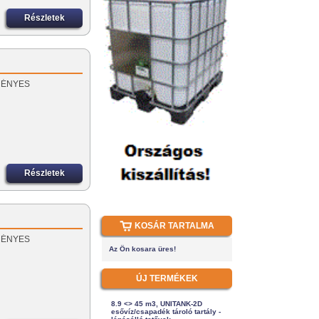
Részletek
EZMÉNYES
Részletek
KOSÁR TARTALMA
EZMÉNYES
Az Ön kosara üres!
ÚJ TERMÉKEK
8.9 <> 45 m3, UNITANK-2D
esővíz/csapadék tároló tartály -