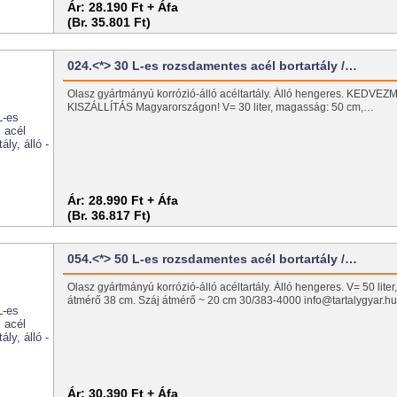
Ár:
28.190 Ft + Áfa
(Br. 35.801 Ft)
024.<*> 30 L-es rozsdamentes acél bortartály /…
Olasz gyártmányú korrózió-álló acéltartály. Álló hengeres. KEDV
KISZÁLLÍTÁS Magyarországon! V= 30 liter, magasság: 50 cm,…
Ár:
28.990 Ft + Áfa
(Br. 36.817 Ft)
054.<*> 50 L-es rozsdamentes acél bortartály /…
Olasz gyártmányú korrózió-álló acéltartály. Álló hengeres. V= 50 lite
átmérő 38 cm. Száj átmérő ~ 20 cm 30/383-4000 info@tartalygyar.h
Ár:
30.390 Ft + Áfa