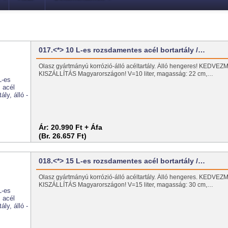
017.<*> 10 L-es rozsdamentes acél bortartály /…
Olasz gyártmányú korrózió-álló acéltartály. Álló hengeres! KEDV
KISZÁLLÍTÁS Magyarországon! V=10 liter, magasság: 22 cm,…
Ár:
20.990 Ft + Áfa
(Br. 26.657 Ft)
018.<*> 15 L-es rozsdamentes acél bortartály /…
Olasz gyártmányú korrózió-álló acéltartály. Álló hengeres. KEDV
KISZÁLLÍTÁS Magyarországon! V=15 liter, magasság: 30 cm,…