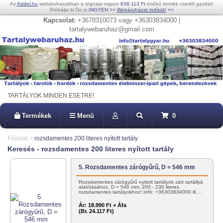
Az
Addel.hu
webáruházakban a tegnapi napon
838.113 Ft
értékű termék cserélt gazdát!
Próbálja ki Ön is
INGYEN
>>
Webáruházat indítok!
<<
Kapcsolat:
+3678310073 vagy +36303834000 |
tartalywebaruhaz@gmail.com
TARTÁLYOK MINDEN ESETRE!
Termékek
Menü
0
Főoldal
>
rozsdamentes 200 literes nyított tartály
Keresés - rozsdamentes 200 literes nyított tartály
5. Rozsdamentes zárógyűrű, D = 546 mm
Rozsdamentes zárógyűrű nyitott tartályok zárt tartállyá
alakításához. D = 546 mm; 200 - 230 literes
rozsdamentes tartályokhoz! Infó: +36303834000 ill.…
Ár:
18.990 Ft + Áfa
(Br. 24.117 Ft)