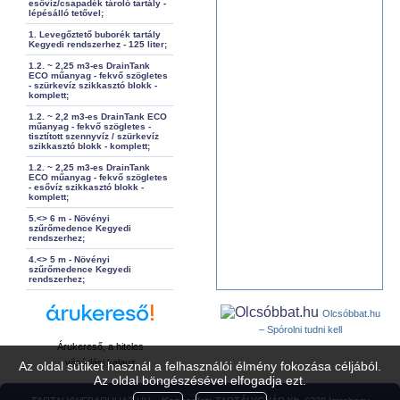
esővíz/csapadék tároló tartály -
lépésálló tetővel;
1. Levegőztető buborék tartály
Kegyedi rendszerhez - 125 liter;
1.2. ~ 2,25 m3-es DrainTank
ECO műanyag - fekvő szögletes
- szürkevíz szikkasztó blokk -
komplett;
1.2. ~ 2,2 m3-es DrainTank ECO
műanyag - fekvő szögletes -
tisztított szennyvíz / szürkevíz
szikkasztó blokk - komplett;
1.2. ~ 2,25 m3-es DrainTank
ECO műanyag - fekvő szögletes
- esővíz szikkasztó blokk -
komplett;
5.<> 6 m - Növényi
szűrőmedence Kegyedi
rendszerhez;
4.<> 5 m - Növényi
szűrőmedence Kegyedi
rendszerhez;
Olcsóbbat.hu
– Spórolni tudni kell
Árukereső, a hiteles
vásárlási kalauz
Az oldal sütiket használ a felhasználói élmény fokozása céljából.
Az oldal böngészésével elfogadja ezt.