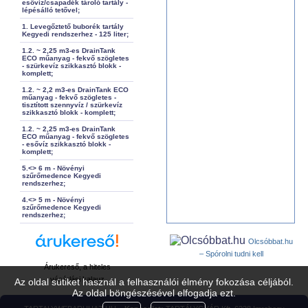
esővíz/csapadék tároló tartály -
lépésálló tetővel;
1. Levegőztető buborék tartály
Kegyedi rendszerhez - 125 liter;
1.2. ~ 2,25 m3-es DrainTank
ECO műanyag - fekvő szögletes
- szürkevíz szikkasztó blokk -
komplett;
1.2. ~ 2,2 m3-es DrainTank ECO
műanyag - fekvő szögletes -
tisztított szennyvíz / szürkevíz
szikkasztó blokk - komplett;
1.2. ~ 2,25 m3-es DrainTank
ECO műanyag - fekvő szögletes
- esővíz szikkasztó blokk -
komplett;
5.<> 6 m - Növényi
szűrőmedence Kegyedi
rendszerhez;
4.<> 5 m - Növényi
szűrőmedence Kegyedi
rendszerhez;
Olcsóbbat.hu
– Spórolni tudni kell
Árukereső, a hiteles
vásárlási kalauz
Az oldal sütiket használ a felhasználói élmény fokozása céljából.
Az oldal böngészésével elfogadja ezt.