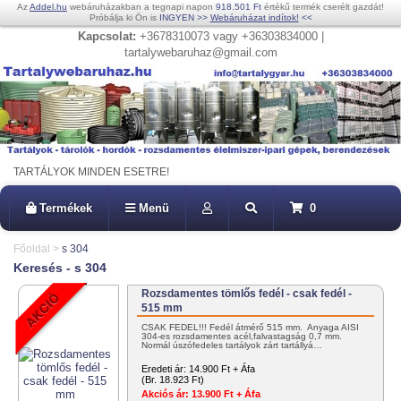
Az
Addel.hu
webáruházakban a tegnapi napon
918.501 Ft
értékű termék cserélt gazdát!
Próbálja ki Ön is
INGYEN
>>
Webáruházat indítok!
<<
Kapcsolat:
+3678310073 vagy +36303834000 |
tartalywebaruhaz@gmail.com
TARTÁLYOK MINDEN ESETRE!
Termékek
Menü
0
Főoldal
>
s 304
Keresés - s 304
Rozsdamentes tömlős fedél - csak fedél -
515 mm
CSAK FEDÉL!!! Fedél átmérő 515 mm. Anyaga AISI
304-es rozsdamentes acél,falvastagság 0,7 mm.
Normál úszófedeles tartályok zárt tartállyá…
Eredeti ár:
14.900 Ft + Áfa
(Br. 18.923 Ft)
Akciós ár:
13.900 Ft + Áfa