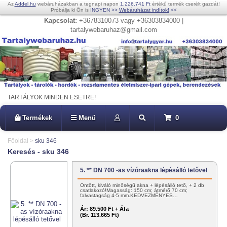
Az
Addel.hu
webáruházakban a tegnapi napon
1.226.741 Ft
értékű termék cserélt gazdát!
Próbálja ki Ön is
INGYEN
>>
Webáruházat indítok!
<<
Kapcsolat:
+3678310073 vagy +36303834000 |
tartalywebaruhaz@gmail.com
TARTÁLYOK MINDEN ESETRE!
Termékek
Menü
0
Főoldal
>
sku 346
Keresés - sku 346
5. ** DN 700 -as vízóraakna lépésálló tetővel
Öntött, kiváló minőségű akna + lépésálló tető, + 2 db
csatlakozó!Magasság: 150 cm; átmérő 70 cm;
falvastagság 4-5 mm.KEDVEZMÉNYES…
Ár:
89.500 Ft + Áfa
(Br. 113.665 Ft)