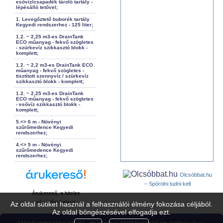
esővíz/csapadék tároló tartály -
lépésálló tetővel;
1. Levegőztető buborék tartály
Kegyedi rendszerhez - 125 liter;
1.2. ~ 2,25 m3-es DrainTank
ECO műanyag - fekvő szögletes
- szürkevíz szikkasztó blokk -
komplett;
1.2. ~ 2,2 m3-es DrainTank ECO
műanyag - fekvő szögletes -
tisztított szennyvíz / szürkevíz
szikkasztó blokk - komplett;
1.2. ~ 2,25 m3-es DrainTank
ECO műanyag - fekvő szögletes
- esővíz szikkasztó blokk -
komplett;
5.<> 6 m - Növényi
szűrőmedence Kegyedi
rendszerhez;
4.<> 5 m - Növényi
szűrőmedence Kegyedi
rendszerhez;
Olcsóbbat.hu
– Spórolni tudni kell
Árukereső, a hiteles
vásárlási kalauz
Az oldal sütiket használ a felhasználói élmény fokozása céljából.
Az oldal böngészésével elfogadja ezt.