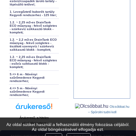
esővíz/csapadék tároló tartály -
lépésálló tetővel;
1. Levegőztető buborék tartály
Kegyedi rendszerhez - 125 liter;
1.2. ~ 2,25 m3-es DrainTank
ECO műanyag - fekvő szögletes
- szürkevíz szikkasztó blokk -
komplett;
1.2. ~ 2,2 m3-es DrainTank ECO
műanyag - fekvő szögletes -
tisztított szennyvíz / szürkevíz
szikkasztó blokk - komplett;
1.2. ~ 2,25 m3-es DrainTank
ECO műanyag - fekvő szögletes
- esővíz szikkasztó blokk -
komplett;
5.<> 6 m - Növényi
szűrőmedence Kegyedi
rendszerhez;
4.<> 5 m - Növényi
szűrőmedence Kegyedi
rendszerhez;
Olcsóbbat.hu
– Spórolni tudni kell
Árukereső, a hiteles
vásárlási kalauz
Az oldal sütiket használ a felhasználói élmény fokozása céljából.
Az oldal böngészésével elfogadja ezt.