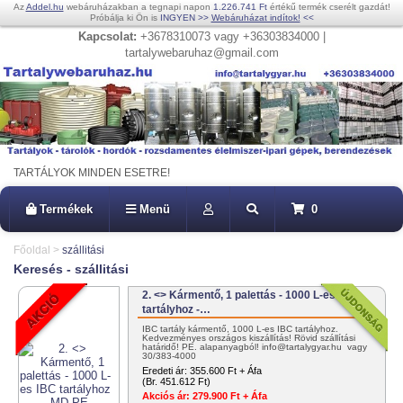
Az
Addel.hu
webáruházakban a tegnapi napon
1.226.741 Ft
értékű termék cserélt gazdát!
Próbálja ki Ön is
INGYEN
>>
Webáruházat indítok!
<<
Kapcsolat:
+3678310073 vagy +36303834000 |
tartalywebaruhaz@gmail.com
TARTÁLYOK MINDEN ESETRE!
Termékek
Menü
0
Főoldal
>
szállitási
Keresés - szállitási
2. <> Kármentő, 1 palettás - 1000 L-es IBC
tartályhoz -…
IBC tartály kármentő, 1000 L-es IBC tartályhoz.
Kedvezményes országos kiszállítás! Rövid szállítási
határidő! PE. alapanyagból! info@tartalygyar.hu vagy
30/383-4000
Eredeti ár:
355.600 Ft + Áfa
(Br. 451.612 Ft)
Akciós ár:
279.900 Ft + Áfa