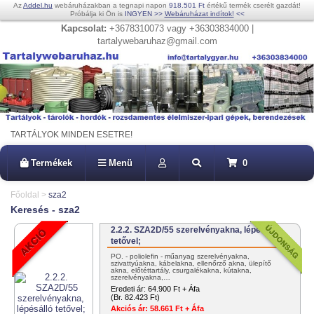
Az
Addel.hu
webáruházakban a tegnapi napon
918.501 Ft
értékű termék cserélt gazdát!
Próbálja ki Ön is
INGYEN
>>
Webáruházat indítok!
<<
Kapcsolat:
+3678310073 vagy +36303834000 |
tartalywebaruhaz@gmail.com
TARTÁLYOK MINDEN ESETRE!
Termékek
Menü
0
Főoldal
>
sza2
Keresés - sza2
2.2.2. SZA2D/55 szerelvényakna, lépésálló
tetővel;
PO. - poliolefin - műanyag szerelvényakna,
szivattyúakna, kábelakna, ellenőrző akna, ülepítő
akna, előtéttartály, csurgalékakna, kútakna,
szerelvényakna,…
Eredeti ár:
64.900 Ft + Áfa
(Br. 82.423 Ft)
Akciós ár:
58.661 Ft + Áfa