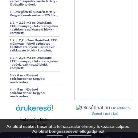
esővíz/csapadék tároló tartály -
lépésálló tetővel;
1. Levegőztető buborék tartály
Kegyedi rendszerhez - 125 liter;
1.2. ~ 2,25 m3-es DrainTank
ECO műanyag - fekvő szögletes
- szürkevíz szikkasztó blokk -
komplett;
1.2. ~ 2,2 m3-es DrainTank ECO
műanyag - fekvő szögletes -
tisztított szennyvíz / szürkevíz
szikkasztó blokk - komplett;
1.2. ~ 2,25 m3-es DrainTank
ECO műanyag - fekvő szögletes
- esővíz szikkasztó blokk -
komplett;
5.<> 6 m - Növényi
szűrőmedence Kegyedi
rendszerhez;
4.<> 5 m - Növényi
szűrőmedence Kegyedi
rendszerhez;
Olcsóbbat.hu
– Spórolni tudni kell
Árukereső, a hiteles
vásárlási kalauz
Az oldal sütiket használ a felhasználói élmény fokozása céljából.
Az oldal böngészésével elfogadja ezt.