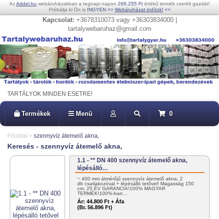
Az
Addel.hu
webáruházakban a tegnapi napon
266.255 Ft
értékű termék cserélt gazdát!
Próbálja ki Ön is
INGYEN
>>
Webáruházat indítok!
<<
Kapcsolat:
+3678310073 vagy +36303834000 |
tartalywebaruhaz@gmail.com
TARTÁLYOK MINDEN ESETRE!
Termékek
Menü
0
Főoldal
>
szennyvíz átemelő akna,
Keresés - szennyvíz átemelő akna,
1.1 - ** DN 400 szennyvíz átemelő akna,
lépésálló…
~ 400 mm átmérőjű szennyvíz átemelő akna, 2
db csatlakozóval + lépésálló tetővel! Magasság 150
cm; 25 ÉV GARANCIA!100% MAGYAR
TERMÉK!100%-ban…
Ár:
44.800 Ft + Áfa
(Br. 56.896 Ft)