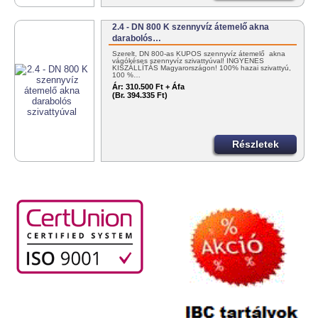
2.4 - DN 800 K szennyvíz átemelő akna
darabolós…
Szerelt, DN 800-as KÚPOS szennyvíz átemelő akna
vágókéses szennyvíz szivattyúval! INGYENES
KISZÁLLÍTÁS Magyarországon! 100% hazai szivattyú,
100 %…
Ár:
310.500 Ft + Áfa
(Br. 394.335 Ft)
Részletek