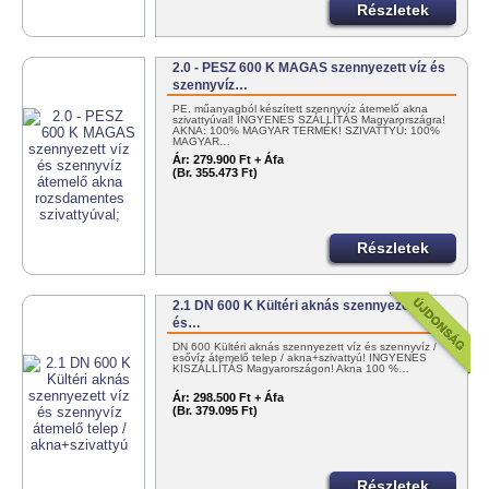
Részletek
2.0 - PESZ 600 K MAGAS szennyezett víz és
szennyvíz…
PE. műanyagból készített szennyvíz átemelő akna
szivattyúval! INGYENES SZÁLLÍTÁS Magyarországra!
AKNA: 100% MAGYAR TERMÉK! SZIVATTYÚ: 100%
MAGYAR…
Ár:
279.900 Ft + Áfa
(Br. 355.473 Ft)
Részletek
2.1 DN 600 K Kültéri aknás szennyezett víz
és…
DN 600 Kültéri aknás szennyezett víz és szennyvíz /
esővíz átemelő telep / akna+szivattyú! INGYENES
KISZÁLLÍTÁS Magyarországon! Akna 100 %…
Ár:
298.500 Ft + Áfa
(Br. 379.095 Ft)
Részletek