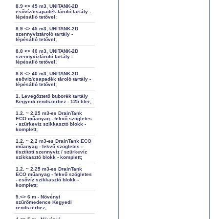
8.9 <> 45 m3, UNITANK-2D
esővíz/csapadék tároló tartály -
lépésálló tetővel;
8.9 <> 45 m3, UNITANK-2D
szennyvíztároló tartály -
lépésálló tetővel;
8.8 <> 40 m3, UNITANK-2D
szennyvíztároló tartály -
lépésálló tetővel;
8.8 <> 40 m3, UNITANK-2D
esővíz/csapadék tároló tartály -
lépésálló tetővel;
1. Levegőztető buborék tartály
Kegyedi rendszerhez - 125 liter;
1.2. ~ 2,25 m3-es DrainTank
ECO műanyag - fekvő szögletes
- szürkevíz szikkasztó blokk -
komplett;
1.2. ~ 2,2 m3-es DrainTank ECO
műanyag - fekvő szögletes -
tisztított szennyvíz / szürkevíz
szikkasztó blokk - komplett;
1.2. ~ 2,25 m3-es DrainTank
ECO műanyag - fekvő szögletes
- esővíz szikkasztó blokk -
komplett;
5.<> 6 m - Növényi
szűrőmedence Kegyedi
rendszerhez;