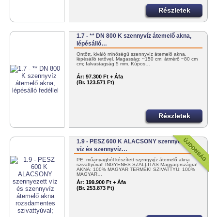
Részletek
1.7 - ** DN 800 K szennyvíz átemelő akna,
lépésálló…
Öntött, kiváló minőségű szennyvíz átemelő akna,
lépésálló tetővel. Magasság: ~150 cm; átmérő ~80 cm
cm; falvastagság 5 mm. Kúpos…
Ár:
97.300 Ft + Áfa
(Br. 123.571 Ft)
Részletek
1.9 - PESZ 600 K ALACSONY szennyezett
víz és szennyvíz…
PE. műanyagból készített szennyvíz átemelő akna
szivattyúval! INGYENES SZÁLLÍTÁS Magyarországra!
AKNA: 100% MAGYAR TERMÉK! SZIVATTYÚ: 100%
MAGYAR…
Ár:
199.900 Ft + Áfa
(Br. 253.873 Ft)