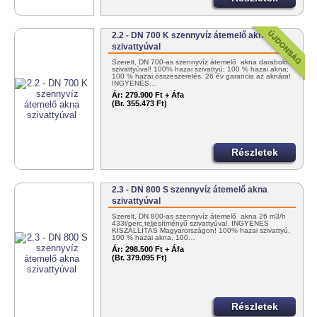
2.2 - DN 700 K szennyvíz átemelő akna
szivattyúval
Szerelt, DN 700-as szennyvíz átemelő akna darabolós
szivattyúval! 100% hazai szivattyú; 100 % hazai akna;
100 % hazai összeszerelés. 26 év garancia az aknára!
INGYENES…
Ár:
279.900 Ft + Áfa
(Br. 355.473 Ft)
Részletek
2.3 - DN 800 S szennyvíz átemelő akna
szivattyúval
Szerelt, DN 800-as szennyvíz átemelő akna 26 m3/h
433l/perc teljesítményű szivattyúval. INGYENES
KISZÁLLÍTÁS Magyarországon! 100% hazai szivattyú,
100 % hazai akna, 100…
Ár:
298.500 Ft + Áfa
(Br. 379.095 Ft)
Részletek