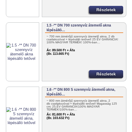
Részletek
1.5 -** DN 700 szennyvíz átemelő akna
lépésálló…
~ 700 mm átmérőjű szennyvíz átemelő akna, 2 db
csatlakozóval + lépésálló tetővel! 25 ÉV GARANCIA!
100% MAGYAR TERMÉK! 100%-ban…
Ár:
89.500 Ft + Áfa
(Br. 113.665 Ft)
Részletek
1.6 -** DN 800 S szennyvíz átemelő akna,
lépésálló…
~ 800 mm átmérőjű szennyvíz átemelő akna, 2
db csatlakozóval + lépésálló tetővel! Magasság 125
cm; 25 ÉV GARANCIA!100% MAGYAR
TERMÉK!100%-ban…
Ár:
81.600 Ft + Áfa
(Br. 103.632 Ft)