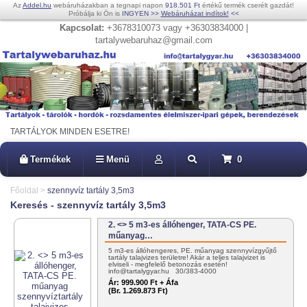
Az
Addel.hu
webáruházakban a tegnapi napon
918.501 Ft
értékű termék cserélt gazdát!
Próbálja ki Ön is
INGYEN
>>
Webáruházat indítok!
<<
Kapcsolat:
+3678310073 vagy +36303834000 |
tartalywebaruhaz@gmail.com
TARTÁLYOK MINDEN ESETRE!
Termékek
Menü
0
Főoldal
>
szennyvíz tartály 3,5m3
Keresés - szennyvíz tartály 3,5m3
2. <> 5 m3-es állóhenger, TATA-CS PE.
műanyag…
5 m3-es állóhengeres, PE. műanyag szennyvízgyűjtő
tartály talajvizes területre! Akár a teljes talajvizet is
elviseli - megfelelő betonozás esetén!
info@tartalygyar.hu 30/383-4000
Ár:
999.900 Ft + Áfa
(Br. 1.269.873 Ft)