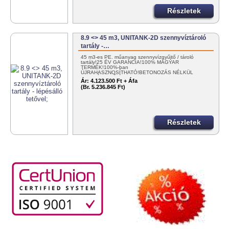
Részletek
8.9 <> 45 m3, UNITANK-2D szennyvíztároló
tartály -…
45 m3-es PE. műanyag szennyvízgyűjtő / tároló
tartály!25 ÉV GARANCIA!100% MAGYAR
TERMÉK!100%-ban
ÚJRAHASZNOSÍTHATÓ!BETONOZÁS NÉLKÜL
TELEPÍTHETŐ!ÉME…
Ár:
4.123.500 Ft + Áfa
(Br. 5.236.845 Ft)
Részletek