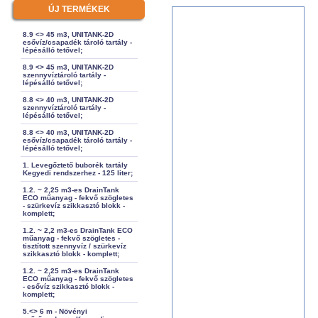
ÚJ TERMÉKEK
8.9 <> 45 m3, UNITANK-2D
esővíz/csapadék tároló tartály -
lépésálló tetővel;
8.9 <> 45 m3, UNITANK-2D
szennyvíztároló tartály -
lépésálló tetővel;
8.8 <> 40 m3, UNITANK-2D
szennyvíztároló tartály -
lépésálló tetővel;
8.8 <> 40 m3, UNITANK-2D
esővíz/csapadék tároló tartály -
lépésálló tetővel;
1. Levegőztető buborék tartály
Kegyedi rendszerhez - 125 liter;
1.2. ~ 2,25 m3-es DrainTank
ECO műanyag - fekvő szögletes
- szürkevíz szikkasztó blokk -
komplett;
1.2. ~ 2,2 m3-es DrainTank ECO
műanyag - fekvő szögletes -
tisztított szennyvíz / szürkevíz
szikkasztó blokk - komplett;
1.2. ~ 2,25 m3-es DrainTank
ECO műanyag - fekvő szögletes
- esővíz szikkasztó blokk -
komplett;
5.<> 6 m - Növényi