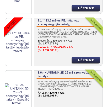
Részletek
8.1 ** 13,5 m3-es PE. műanyag
szennyvízgyűjtő tartály,…
13,5 m3-es műanyag PE. tartály + tető + akciós
kiegészítők!TELEPÍTÉS SORÁN BETONOZÁST NEM
IGÉNYEL!!50 ÉV ALAPANYAG GARANCIA!MAGYAR
GYÁRTMÁNY!100%-BAN…
Eredeti ár:
1.399.900 Ft + Áfa
(Br. 1.777.873 Ft)
Akciós ár:
1.334.400 Ft + Áfa
(Br. 1.694.688 Ft)
Részletek
8.6.<> UNITANK-2D 25 m3 szennyvízgyűjtő
tartály -…
25 m3-es műanyag szennyvízgyűjtő tartály!25 ÉV
GARANCIA!100% MAGYAR TERMÉK!100%-ban
ÚJRAHASZNOSÍTHATÓ!BETONOZÁS NÉLKÜL
TELEPÍTHETŐ!ÉME…
Ár:
2.347.400 Ft + Áfa
(Br. 2.981.198 Ft)