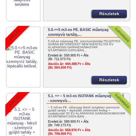
Részletek
5.0.<>5 m3-es PE. BASIC műanyag
szennyvíz tartály,…
5 m3-es műanyag PE. szennyvíztartály;TELEPÍTÉS
SORÁN BETONOZÁST NEM IGÉNYEL!!50 ÉV
ALAPANYAG GARANCIA!MAGYAR
GYÁRTMÁNY!100%-BAN…
Eredeti ár:
559.900 Ft + Áfa
(Br. 711.073 Ft)
Akciós ár:
444.488 Ft + Áfa
(Br. 564.500 Ft)
Részletek
5.1. <> ~ 5 m3-es ISOTANK műanyag - fekvő
- szennyvíz…
~ 5 m3-es PE. műanyag fekvő szögletes szennyvíz
gyűjtő tartály + lépésálló zöldterületi fedlap +
csatlakozók! 50 ÉV ALAPANYAG GARANCIA!MAGYAR
GYÁRTMÁNY!100%-BAN…
Eredeti ár:
589.900 Ft + Áfa
(Br. 749.173 Ft)
Akciós ár:
558.976 Ft + Áfa
(Br. 709.900 Ft)