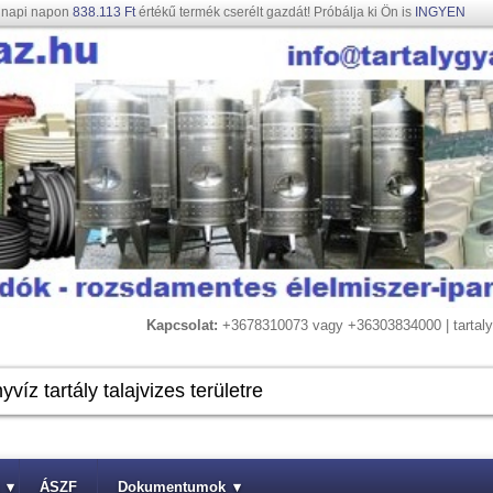
gnapi napon
838.113 Ft
értékű termék cserélt gazdát! Próbálja ki Ön is
INGYEN
Kapcsolat:
+3678310073 vagy +36303834000 | tarta
▾
ÁSZF
Dokumentumok
▾