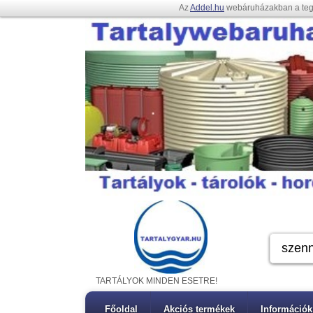
Az
Addel.hu
webáruházakban a te
TARTÁLYOK MINDEN ESETRE!
Főoldal
Akciós termékek
Információk