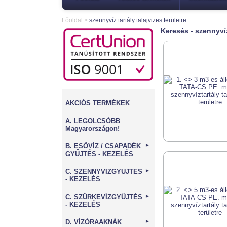
Főoldal
>
szennyvíz tartály talajvizes területre
Keresés - szennyvíz 
AKCIÓS TERMÉKEK
A. LEGOLCSÓBB
Magyarországon!
B. ESŐVÍZ / CSAPADÉK
►
GYŰJTÉS - KEZELÉS
C. SZENNYVÍZGYŰJTÉS
►
- KEZELÉS
C. SZÜRKEVÍZGYŰJTÉS
►
- KEZELÉS
D. VÍZÓRAAKNÁK
►