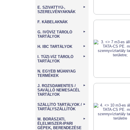
E. SZIVATTYÚ-,
►
SZERELVÉNYAKNÁK
F. KÁBELAKNÁK
G. IVÓVÍZ TÁROLÓ
►
TARTÁLYOK
H. IBC TARTÁLYOK
►
I. TŰZI-VÍZ TÁROLÓ
►
TARTÁLYOK
N. EGYÉB MŰANYAG
TERMÉKEK
J. ROZSDAMENTES /
►
SAVÁLLÓ NEMESACÉL
TARTÁLYOK
SZÁLLÍTÓ TARTÁLYOK /
►
TARTÁLYSZÁLLÍTÓK
M. BORÁSZATI,
►
ÉLELMISZER-IPARI
GÉPEK, BERENDEZÉSE