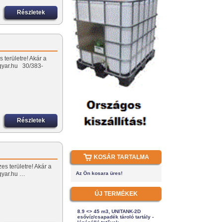
Részletek
 területre! Akár a
lygyar.hu 30/383-
Részletek
KOSÁR TARTALMA
es területre! Akár a
ygyar.hu …
Az Ön kosara üres!
ÚJ TERMÉKEK
8.9 <> 45 m3, UNITANK-2D
esővíz/csapadék tároló tartály -