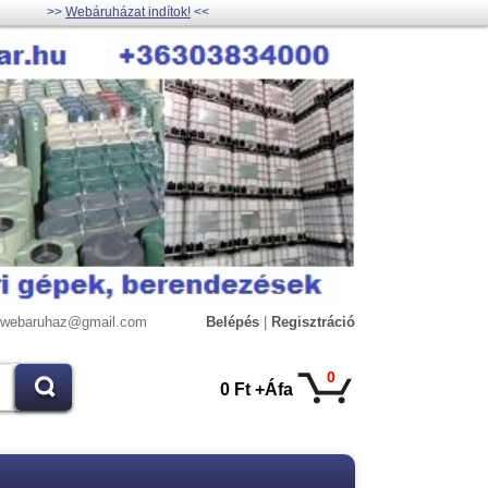
>>
Webáruházat indítok!
<<
lywebaruhaz@gmail.com
Belépés
|
Regisztráció
0
0 Ft +Áfa