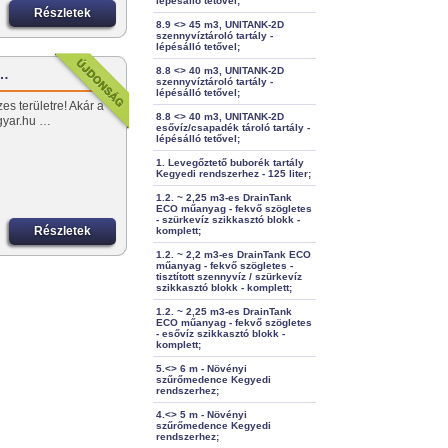
lépésálló tetővel;
Részletek
8.9 <> 45 m3, UNITANK-2D
szennyvíztároló tartály -
lépésálló tetővel;
8.8 <> 40 m3, UNITANK-2D
g…
szennyvíztároló tartály -
lépésálló tetővel;
es területre! Akár a
8.8 <> 40 m3, UNITANK-2D
ygyar.hu …
esővíz/csapadék tároló tartály -
lépésálló tetővel;
1. Levegőztető buborék tartály
Kegyedi rendszerhez - 125 liter;
1.2. ~ 2,25 m3-es DrainTank
ECO műanyag - fekvő szögletes
- szürkevíz szikkasztó blokk -
Részletek
komplett;
1.2. ~ 2,2 m3-es DrainTank ECO
műanyag - fekvő szögletes -
tisztított szennyvíz / szürkevíz
szikkasztó blokk - komplett;
1.2. ~ 2,25 m3-es DrainTank
ECO műanyag - fekvő szögletes
- esővíz szikkasztó blokk -
komplett;
5.<> 6 m - Növényi
szűrőmedence Kegyedi
rendszerhez;
4.<> 5 m - Növényi
szűrőmedence Kegyedi
rendszerhez;