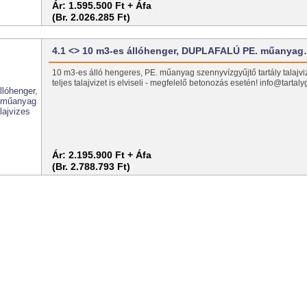
Ár:
1.595.500 Ft + Áfa
(Br. 2.026.285 Ft)
4.1 <> 10 m3-es állóhenger, DUPLAFALÚ PE. műanya
10 m3-es álló hengeres, PE. műanyag szennyvízgyűjtő tartály talajviz
teljes talajvizet is elviseli - megfelelő betonozás esetén! info@tartal
Ár:
2.195.900 Ft + Áfa
(Br. 2.788.793 Ft)