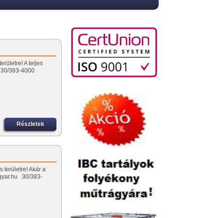
rületre! A teljes
u 30/383-4000
Részletek
 területre! Akár a
lygyar.hu 30/383-