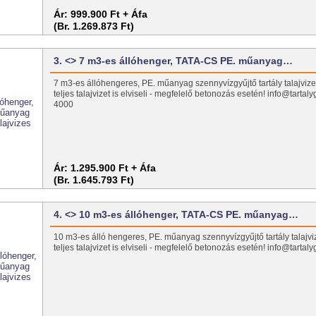
Ár:
999.900 Ft + Áfa
(Br. 1.269.873 Ft)
3. <> 7 m3-es állóhenger, TATA-CS PE. műanyag…
7 m3-es állóhengeres, PE. műanyag szennyvízgyűjtő tartály talajvizes
teljes talajvizet is elviseli - megfelelő betonozás esetén! info@tarta
4000
Ár:
1.295.900 Ft + Áfa
(Br. 1.645.793 Ft)
4. <> 10 m3-es állóhenger, TATA-CS PE. műanyag…
10 m3-es álló hengeres, PE. műanyag szennyvízgyűjtő tartály talajviz
teljes talajvizet is elviseli - megfelelő betonozás esetén! info@tartal