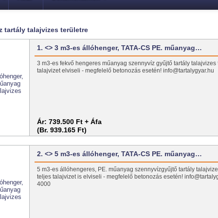
tartály talajvizes területre
1. <> 3 m3-es állóhenger, TATA-CS PE. műanyag…
3 m3-es fekvő hengeres műanyag szennyvíz gyűjtő tartály talajvizes te
talajvizet elviseli - megfelelő betonozás esetén! info@tartalygyar.h
Ár:
739.500 Ft + Áfa
(Br. 939.165 Ft)
2. <> 5 m3-es állóhenger, TATA-CS PE. műanyag…
5 m3-es állóhengeres, PE. műanyag szennyvízgyűjtő tartály talajvizes
teljes talajvizet is elviseli - megfelelő betonozás esetén! info@tarta
4000