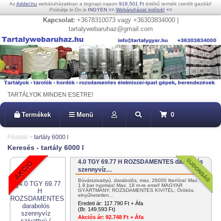
Az
Addel.hu
webáruházakban a tegnapi napon
918.501 Ft
értékű termék cserélt gazdát!
Próbálja ki Ön is
INGYEN
>>
Webáruházat indítok!
<<
Kapcsolat:
+3678310073 vagy +36303834000 |
tartalywebaruhaz@gmail.com
TARTÁLYOK MINDEN ESETRE!
Termékek
Menü
0
Főoldal
>
tartály 6000 l
Keresés - tartály 6000 l
4.0 TGY 69.77 H ROZSDAMENTES darabolós
szennyvíz…
Búvárszivattyú, darabolós, max. 26000 liter/óra! Max.
1.8 bar nyomás! Max. 18 m-re emel! MAGYAR
GYÁRTMÁNY; ROZSDAMENTES KIVITEL; Örökös,
elnyűhetetlen…
Eredeti ár:
117.790 Ft + Áfa
(Br. 149.593 Ft)
Akciós ár:
92.748 Ft + Áfa