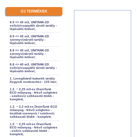
ÚJ TERMÉKEK
8.9 <> 45 m3, UNITANK-2D
esővíz/csapadék tároló tartály -
lépésálló tetővel;
8.9 <> 45 m3, UNITANK-2D
szennyvíztároló tartály -
lépésálló tetővel;
8.8 <> 40 m3, UNITANK-2D
szennyvíztároló tartály -
lépésálló tetővel;
8.8 <> 40 m3, UNITANK-2D
esővíz/csapadék tároló tartály -
lépésálló tetővel;
1. Levegőztető buborék tartály
Kegyedi rendszerhez - 125 liter;
1.2. ~ 2,25 m3-es DrainTank
ECO műanyag - fekvő szögletes
- szürkevíz szikkasztó blokk -
komplett;
1.2. ~ 2,2 m3-es DrainTank ECO
műanyag - fekvő szögletes -
tisztított szennyvíz / szürkevíz
szikkasztó blokk - komplett;
1.2. ~ 2,25 m3-es DrainTank
ECO műanyag - fekvő szögletes
- esővíz szikkasztó blokk -
komplett;