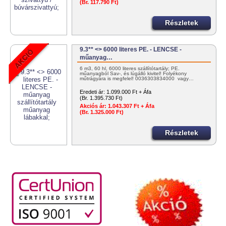
(Br. 117.790 Ft)
Részletek
9.3** <> 6000 literes PE. - LENCSE -
műanyag…
6 m3, 60 hl, 6000 literes szállítótartály; PE.
műanyagból Sav-, és lúgálló kivitel! Folyékony
műtrágyára is megfelel! 0036303834000 vagy…
Eredeti ár:
1.099.000 Ft + Áfa
(Br. 1.395.730 Ft)
Akciós ár:
1.043.307 Ft + Áfa
(Br. 1.325.000 Ft)
Részletek