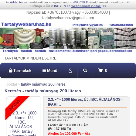
Az
Addel.hu
webáruházakban a tegnapi napon
409.050 Ft
értékű termék cserélt gazdát!
Próbálja ki Ön is
INGYEN
>>
Webáruházat indítok!
<<
Kapcsolat:
+3678310073 vagy +36303834000 |
tartalywebaruhaz@gmail.com
TARTÁLYOK MINDEN ESETRE!
Termékek
Menü
0
Főoldal
>
tartály műanyag 200 literes
Keresés - tartály műanyag 200 literes
2.3. <*> 1000 literes, ÚJ, IBC, ÁLTALÁNOS -
IPARI…
Műanyag IBC tartály 1050 l-es, új ballon, új rács és
raklap! Méretek (mm): 1000X1200X1180. 1 db
leeresztő csappal, 1 db PE menetes zárófedéllel!
ÁLTALÁNOS -…
Eredeti ár:
108.000 Ft + Áfa
(Br. 137.160 Ft)
Akciós ár:
102.000 Ft + Áfa