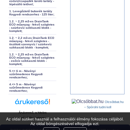
esővíz/csapadék tároló tartály -
lépésálló tetővel;
1. Levegőztető buborék tartály
Kegyedi rendszerhez - 125 liter;
1.2. ~ 2,25 m3-es DrainTank
ECO műanyag - fekvő szögletes
- szürkevíz szikkasztó blokk -
komplett;
1.2. ~ 2,2 m3-es DrainTank ECO
műanyag - fekvő szögletes -
tisztított szennyvíz / szürkevíz
szikkasztó blokk - komplett;
1.2. ~ 2,25 m3-es DrainTank
ECO műanyag - fekvő szögletes
- esővíz szikkasztó blokk -
komplett;
5.<> 6 m - Növényi
szűrőmedence Kegyedi
rendszerhez;
4.<> 5 m - Növényi
szűrőmedence Kegyedi
rendszerhez;
Olcsóbbat.hu
– Spórolni tudni kell
Árukereső, a hiteles
vásárlási kalauz
Az oldal sütiket használ a felhasználói élmény fokozása céljából.
Az oldal böngészésével elfogadja ezt.