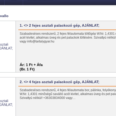
vallo
1. <> 2 fejes asztali palackozó gép, AJÁNLAT;
Szabadeséses rendszerű, 2 fejes félautomata töltőgép W.Nr. 1,4301
acél kivitel, alkalmas üveg és pet palackok töltésére. Szivattyú nél
vagy info@tartalygyar.hu
Ár:
1 Ft + Áfa
(Br. 1 Ft)
2. <> 4 fejes asztali palackozó gép, AJÁNLAT;
Szabadeséses rendszerű, 4 fejes félautomata bor, pálinka, folyékony 
W.Nr. 1,4301 minőségű saválló acél kivitel, alkalmas üveg és pet pal
Szivattyú nélkül! +36303834000 vagy…