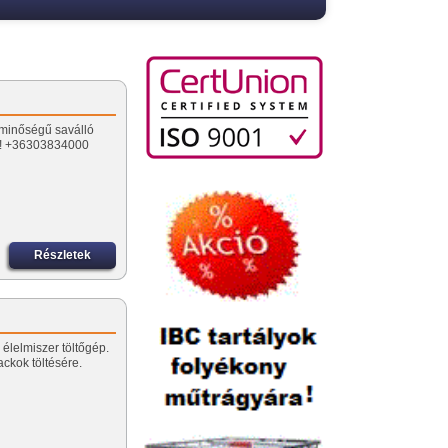
 minőségű saválló
kül! +36303834000
Részletek
élelmiszer töltőgép.
ackok töltésére.