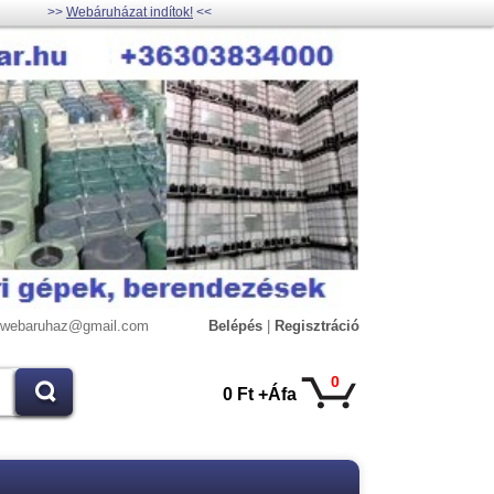
>>
Webáruházat indítok!
<<
lywebaruhaz@gmail.com
Belépés
|
Regisztráció
0
0 Ft +Áfa