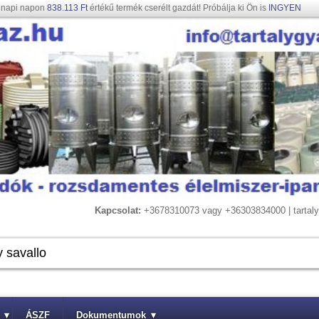
gnapi napon
838.113 Ft
értékű termék cserélt gazdát! Próbálja ki Ön is
INGYEN
Kapcsolat:
+3678310073 vagy +36303834000 | tarta
▾
ÁSZF
Dokumentumok
▾