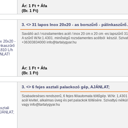
Ár:
1 Ft + Áfa
(Br. 1 Ft)
3. <> 31 lapos Inox 20x20 - as borszűrő - pálinkaszűr
Saválló acl / rozsdamentes acél / inox 20 cm x 20 cm -es lapszűrő 
A szűrő W.Nr.1.4301. minőségű rozsdamentes acélból készül. Szivatt
+36303834000 info@tartalygyar.hu
Ár:
1 Ft + Áfa
(Br. 1 Ft)
3. <> 6 fejes asztali palackozó gép, AJÁNLAT;
Szabadeséses rendszerű, 6 fejes félautomata töltőgép. W.Nr. 1,430
acél kivitel, alkalmas üveg és pet palackok töltésére. Szivattyú nél
vagy info@tartalygyar.hu