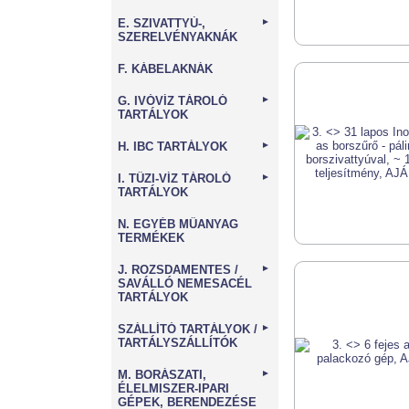
E. SZIVATTYÚ-,
►
SZERELVÉNYAKNÁK
F. KÁBELAKNÁK
G. IVÓVÍZ TÁROLÓ
►
TARTÁLYOK
H. IBC TARTÁLYOK
►
I. TŰZI-VÍZ TÁROLÓ
►
TARTÁLYOK
N. EGYÉB MŰANYAG
TERMÉKEK
J. ROZSDAMENTES /
►
SAVÁLLÓ NEMESACÉL
TARTÁLYOK
SZÁLLÍTÓ TARTÁLYOK /
►
TARTÁLYSZÁLLÍTÓK
M. BORÁSZATI,
►
ÉLELMISZER-IPARI
GÉPEK, BERENDEZÉSE