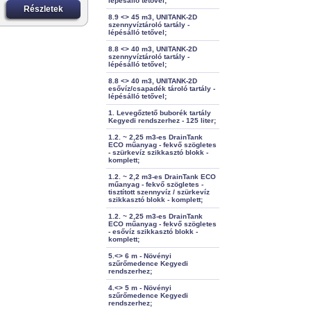
lépésálló tetővel;
Részletek
8.9 <> 45 m3, UNITANK-2D
szennyvíztároló tartály -
lépésálló tetővel;
8.8 <> 40 m3, UNITANK-2D
szennyvíztároló tartály -
lépésálló tetővel;
8.8 <> 40 m3, UNITANK-2D
esővíz/csapadék tároló tartály -
lépésálló tetővel;
1. Levegőztető buborék tartály
Kegyedi rendszerhez - 125 liter;
1.2. ~ 2,25 m3-es DrainTank
ECO műanyag - fekvő szögletes
- szürkevíz szikkasztó blokk -
komplett;
1.2. ~ 2,2 m3-es DrainTank ECO
műanyag - fekvő szögletes -
tisztított szennyvíz / szürkevíz
szikkasztó blokk - komplett;
1.2. ~ 2,25 m3-es DrainTank
ECO műanyag - fekvő szögletes
- esővíz szikkasztó blokk -
komplett;
5.<> 6 m - Növényi
szűrőmedence Kegyedi
rendszerhez;
4.<> 5 m - Növényi
szűrőmedence Kegyedi
rendszerhez;