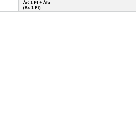
Ár:
1 Ft + Áfa
(Br. 1 Ft)