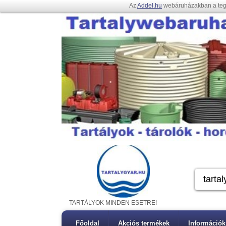
Az
Addel.hu
webáruházakban a te
TARTÁLYOK MINDEN ESETRE!
Főoldal
Akciós termékek
Információk