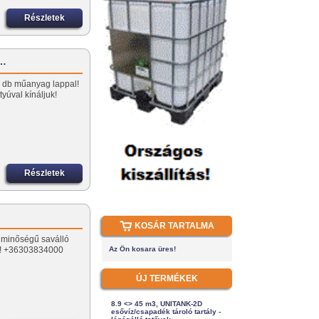
Részletek
ő…
31 db műanyag lappal!
yúval kínáljuk!
Részletek
KOSÁR TARTALMA
1 minőségű saválló
kül! +36303834000
Az Ön kosara üres!
ÚJ TERMÉKEK
8.9 <> 45 m3, UNITANK-2D
esővíz/csapadék tároló tartály -