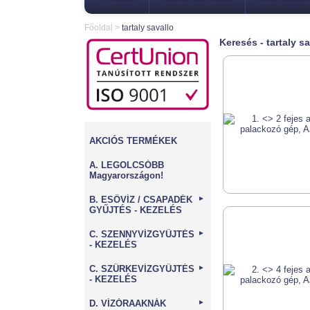
Főoldal
>
tartaly savallo
Keresés - tartaly sa
AKCIÓS TERMÉKEK
A. LEGOLCSÓBB
Magyarországon!
B. ESŐVÍZ / CSAPADÉK
►
GYŰJTÉS - KEZELÉS
C. SZENNYVÍZGYŰJTÉS
►
- KEZELÉS
C. SZÜRKEVÍZGYŰJTÉS
►
- KEZELÉS
D. VÍZÓRAAKNÁK
►