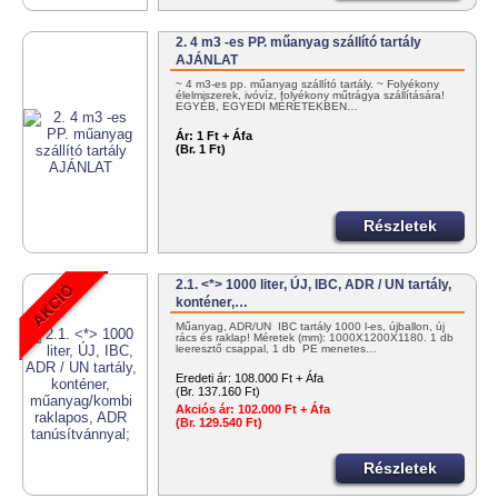
2. 4 m3 -es PP. műanyag szállító tartály
AJÁNLAT
~ 4 m3-es pp. műanyag szállító tartály. ~ Folyékony
élelmiszerek, ivóvíz, folyékony műtrágya szállítására!
EGYÉB, EGYEDI MÉRETEKBEN…
Ár:
1 Ft + Áfa
(Br. 1 Ft)
Részletek
2.1. <*> 1000 liter, ÚJ, IBC, ADR / UN tartály,
konténer,…
Műanyag, ADR/UN IBC tartály 1000 l-es, újballon, új
rács és raklap! Méretek (mm): 1000X1200X1180. 1 db
leeresztő csappal, 1 db PE menetes…
Eredeti ár:
108.000 Ft + Áfa
(Br. 137.160 Ft)
Akciós ár:
102.000 Ft + Áfa
(Br. 129.540 Ft)
Részletek