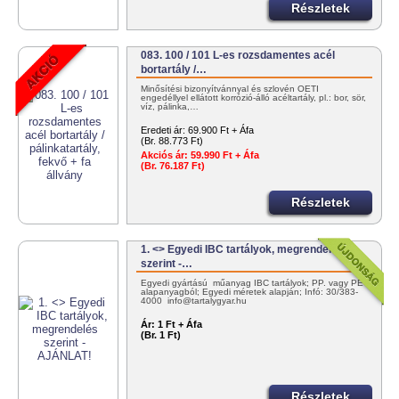
Részletek
083. 100 / 101 L-es rozsdamentes acél
bortartály /…
Minősítési bizonyítvánnyal és szlovén OÉTI
engedéllyel ellátott korrózió-álló acéltartály, pl.: bor, sör,
víz, pálinka,…
Eredeti ár:
69.900 Ft + Áfa
(Br. 88.773 Ft)
Akciós ár:
59.990 Ft + Áfa
(Br. 76.187 Ft)
Részletek
1. <> Egyedi IBC tartályok, megrendelés
szerint -…
Egyedi gyártású műanyag IBC tartályok; PP. vagy PE
alapanyagból; Egyedi méretek alapján; Infó: 30/383-
4000 info@tartalygyar.hu
Ár:
1 Ft + Áfa
(Br. 1 Ft)
Részletek