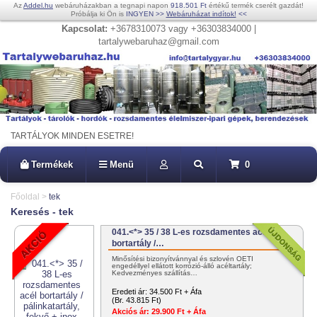
Az
Addel.hu
webáruházakban a tegnapi napon
918.501 Ft
értékű termék cserélt gazdát!
Próbálja ki Ön is
INGYEN
>>
Webáruházat indítok!
<<
Kapcsolat:
+3678310073 vagy +36303834000 |
tartalywebaruhaz@gmail.com
TARTÁLYOK MINDEN ESETRE!
Termékek
Menü
0
Főoldal
>
tek
Keresés - tek
041.<*> 35 / 38 L-es rozsdamentes acél
bortartály /…
Minősítési bizonyítvánnyal és szlovén OÉTI
engedéllyel ellátott korrózió-álló acéltartály;
Kedvezményes szállítás…
Eredeti ár:
34.500 Ft + Áfa
(Br. 43.815 Ft)
Akciós ár:
29.900 Ft + Áfa