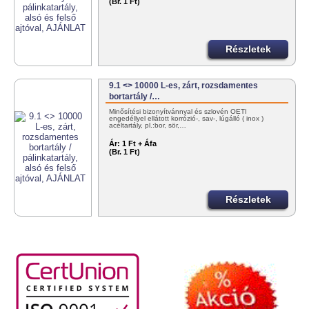
(Br. 1 Ft)
Részletek
9.1 <> 10000 L-es, zárt, rozsdamentes
bortartály /…
Minősítési bizonyítvánnyal és szlovén OÉTI
engedéllyel ellátott korrózió-, sav-, lúgálló ( inox )
acéltartály, pl.:bor, sör,…
Ár:
1 Ft + Áfa
(Br. 1 Ft)
Részletek