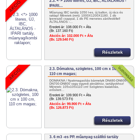
2.3. <*> 1000 literes, ÚJ, IBC, ÁLTALÁNOS -
IPARI…
Műanyag IBC tartály 1050 l-es, új ballon, új rács és
raklap! Méretek (mm): 1000X1200X1180. 1 db
leeresztő csappal, 1 db PE menetes zárófedéllel!
ÁLTALÁNOS -…
Eredeti ár:
108.000 Ft + Áfa
(Br. 137.160 Ft)
Akciós ár:
102.000 Ft + Áfa
(Br. 129.540 Ft)
Részletek
2.3. Dómakna, szögletes, 100 cm x 100 cm,
110 cm magas;
DÓMAKNA / Nyakmagasítás bármelyik DN480-DN600-
DN700-DN800 vagy egyedi aknákhoz, tartályokhoz!
Méretek: 105x105x110 cm! Szögletes kialakítás,
erősített…
Eredeti ár:
109.900 Ft + Áfa
(Br. 139.573 Ft)
Akciós ár:
99.900 Ft + Áfa
(Br. 126.873 Ft)
Részletek
3. 6 m3 -es PP. műanyag szállító tartály