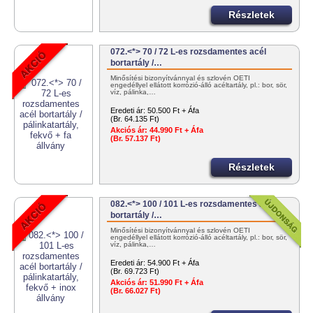
Részletek
072.<*> 70 / 72 L-es rozsdamentes acél
bortartály /…
Minősítési bizonyítvánnyal és szlovén OÉTI
engedéllyel ellátott korrózió-álló acéltartály, pl.: bor, sör,
víz, pálinka,…
Eredeti ár:
50.500 Ft + Áfa
(Br. 64.135 Ft)
Akciós ár:
44.990 Ft + Áfa
(Br. 57.137 Ft)
Részletek
082.<*> 100 / 101 L-es rozsdamentes acél
bortartály /…
Minősítési bizonyítvánnyal és szlovén OÉTI
engedéllyel ellátott korrózió-álló acéltartály, pl.: bor, sör,
víz, pálinka,…
Eredeti ár:
54.900 Ft + Áfa
(Br. 69.723 Ft)
Akciós ár:
51.990 Ft + Áfa
(Br. 66.027 Ft)