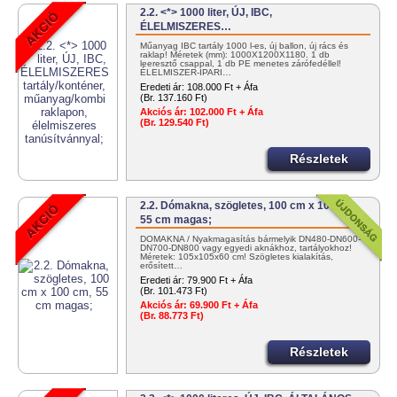
2.2. <*> 1000 liter, ÚJ, IBC,
ÉLELMISZERES…
Műanyag IBC tartály 1000 l-es, új ballon, új rács és
raklap! Méretek (mm): 1000X1200X1180. 1 db
leeresztő csappal, 1 db PE menetes zárófedéllel!
ÉLELMISZER-IPARI…
Eredeti ár:
108.000 Ft + Áfa
(Br. 137.160 Ft)
Akciós ár:
102.000 Ft + Áfa
(Br. 129.540 Ft)
Részletek
2.2. Dómakna, szögletes, 100 cm x 100 cm,
55 cm magas;
DÓMAKNA / Nyakmagasítás bármelyik DN480-DN600-
DN700-DN800 vagy egyedi aknákhoz, tartályokhoz!
Méretek: 105x105x60 cm! Szögletes kialakítás,
erősített…
Eredeti ár:
79.900 Ft + Áfa
(Br. 101.473 Ft)
Akciós ár:
69.900 Ft + Áfa
(Br. 88.773 Ft)
Részletek