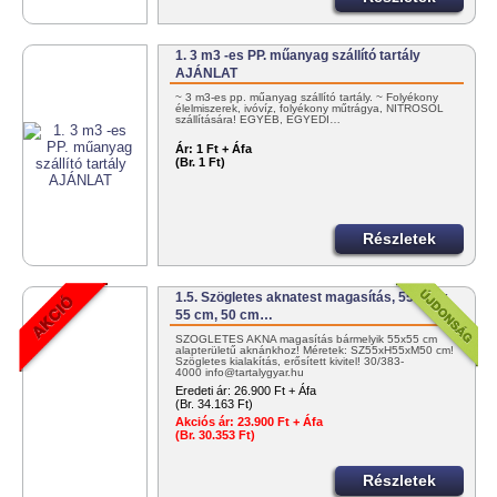
1. 3 m3 -es PP. műanyag szállító tartály
AJÁNLAT
~ 3 m3-es pp. műanyag szállító tartály. ~ Folyékony
élelmiszerek, ivóvíz, folyékony műtrágya, NITROSOL
szállítására! EGYÉB, EGYEDI…
Ár:
1 Ft + Áfa
(Br. 1 Ft)
Részletek
1.5. Szögletes aknatest magasítás, 55 cm x
55 cm, 50 cm…
SZÖGLETES AKNA magasítás bármelyik 55x55 cm
alapterületű aknánkhoz! Méretek: SZ55xH55xM50 cm!
Szögletes kialakítás, erősített kivitel! 30/383-
4000 info@tartalygyar.hu
Eredeti ár:
26.900 Ft + Áfa
(Br. 34.163 Ft)
Akciós ár:
23.900 Ft + Áfa
(Br. 30.353 Ft)
Részletek