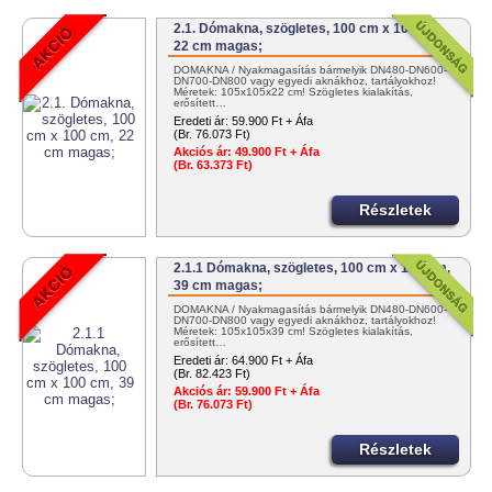
2.1. Dómakna, szögletes, 100 cm x 100 cm,
22 cm magas;
DÓMAKNA / Nyakmagasítás bármelyik DN480-DN600-
DN700-DN800 vagy egyedi aknákhoz, tartályokhoz!
Méretek: 105x105x22 cm! Szögletes kialakítás,
erősített…
Eredeti ár:
59.900 Ft + Áfa
(Br. 76.073 Ft)
Akciós ár:
49.900 Ft + Áfa
(Br. 63.373 Ft)
Részletek
2.1.1 Dómakna, szögletes, 100 cm x 100 cm,
39 cm magas;
DÓMAKNA / Nyakmagasítás bármelyik DN480-DN600-
DN700-DN800 vagy egyedi aknákhoz, tartályokhoz!
Méretek: 105x105x39 cm! Szögletes kialakítás,
erősített…
Eredeti ár:
64.900 Ft + Áfa
(Br. 82.423 Ft)
Akciós ár:
59.900 Ft + Áfa
(Br. 76.073 Ft)
Részletek