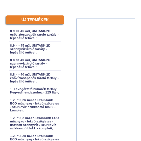
ÚJ TERMÉKEK
8.9 <> 45 m3, UNITANK-2D
esővíz/csapadék tároló tartály -
lépésálló tetővel;
8.9 <> 45 m3, UNITANK-2D
szennyvíztároló tartály -
lépésálló tetővel;
8.8 <> 40 m3, UNITANK-2D
szennyvíztároló tartály -
lépésálló tetővel;
8.8 <> 40 m3, UNITANK-2D
esővíz/csapadék tároló tartály -
lépésálló tetővel;
1. Levegőztető buborék tartály
Kegyedi rendszerhez - 125 liter;
1.2. ~ 2,25 m3-es DrainTank
ECO műanyag - fekvő szögletes
- szürkevíz szikkasztó blokk -
komplett;
1.2. ~ 2,2 m3-es DrainTank ECO
műanyag - fekvő szögletes -
tisztított szennyvíz / szürkevíz
szikkasztó blokk - komplett;
1.2. ~ 2,25 m3-es DrainTank
ECO műanyag - fekvő szögletes