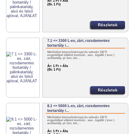
Ár:
1 Ft + Áfa
(Br. 1 Ft)
Részletek
7.1 <> 3300 L-es, zárt, rozsdamentes
bortartály /…
Minősítési bizonyítvánnyal és szlovén OÉTI
engedéllyel ellátott korrózió-, sav-, lúgálló ( inox )
acéltartály, pl.:bor, sör,…
Ár:
1 Ft + Áfa
(Br. 1 Ft)
Részletek
8.1 <> 5000 L-es, zárt, rozsdamentes
bortartály /…
Minősítési bizonyítvánnyal és szlovén OÉTI
engedéllyel ellátott korrózió-, sav-, lúgálló ( inox )
acéltartály, pl.:bor, sör,…
Ár:
1 Ft + Áfa