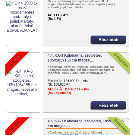
Minősítési bizonyítvánnyal és szlovén OÉTI
engedéllyel ellátott korrózió-, sav-, lúgálló ( inox )
acéltartály, pl.:bor, pálinka,…
Ár:
1 Ft + Áfa
(Br. 1 Ft)
Részletek
4.4. KA-3 Kábelakna, szögletes,
105x105x155 cm magas,…
Kábelakna Méretek: [hxszxm]:105x105x155 cm!
Szögletes kialakítás, erősített kivitel! Raktárról a
gyártótól! 30/383-4000 info@tartalygyar.hu
Eredeti ár:
124.900 Ft + Áfa
(Br. 158.623 Ft)
Akciós ár:
116.457 Ft + Áfa
(Br. 147.900 Ft)
Részletek
4.5. KA-3 Kábelakna, szögletes, 105x105x85
cm magas,…
Kábelakna, kábel átfűző akna! Méretek: