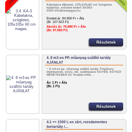
Kábelakna Méretek: 105x105x60 cm! Szögletes
kialakítás, erősített kivitel! 30/383-
4000 info@tartalygyar.hu
Eredeti ár:
84.900 Ft + Áfa
(Br. 107.823 Ft)
Akciós ár:
76.890 Ft + Áfa
(Br. 97.650 Ft)
Részletek
4. 8 m3-es PP. műanyag szállító tartály
AJÁNLAT
~ 8 m3-es pp. műanyag szállító tartály. Folyékony
élelmiszerek, ivóvíz, stb. szállítására! EGYÉB, EGYEDI
MÉRETEKBEN IS! További infók:…
Ár:
1 Ft + Áfa
(Br. 1 Ft)
Részletek
4.1 <> 1500 L-es zárt, rozsdamentes
bortartály /…