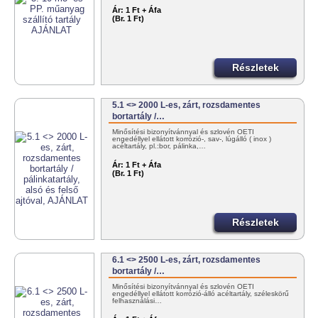
Ár:
1 Ft + Áfa
(Br. 1 Ft)
Részletek
5.1 <> 2000 L-es, zárt, rozsdamentes
bortartály /…
Minősítési bizonyítvánnyal és szlovén OÉTI
engedéllyel ellátott korrózió-, sav-, lúgálló ( inox )
acéltartály, pl.:bor, pálinka,…
Ár:
1 Ft + Áfa
(Br. 1 Ft)
Részletek
6.1 <> 2500 L-es, zárt, rozsdamentes
bortartály /…
Minősítési bizonyítvánnyal és szlovén OÉTI
engedéllyel ellátott korrózió-álló acéltartály, széleskörű
felhasználási…