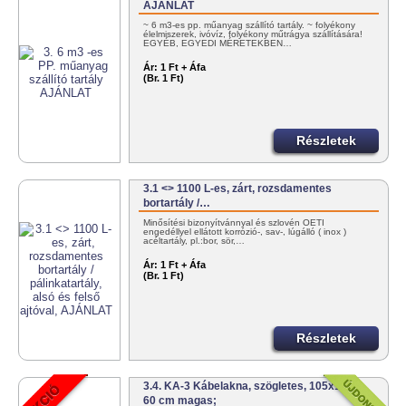
AJÁNLAT
~ 6 m3-es pp. műanyag szállító tartály. ~ folyékony
élelmiszerek, ivóvíz, folyékony műtrágya szállítására!
EGYÉB, EGYEDI MÉRETEKBEN…
Ár:
1 Ft + Áfa
(Br. 1 Ft)
Részletek
3.1 <> 1100 L-es, zárt, rozsdamentes
bortartály /…
Minősítési bizonyítvánnyal és szlovén OÉTI
engedéllyel ellátott korrózió-, sav-, lúgálló ( inox )
acéltartály, pl.:bor, sör,…
Ár:
1 Ft + Áfa
(Br. 1 Ft)
Részletek
3.4. KA-3 Kábelakna, szögletes, 105x105x
60 cm magas;