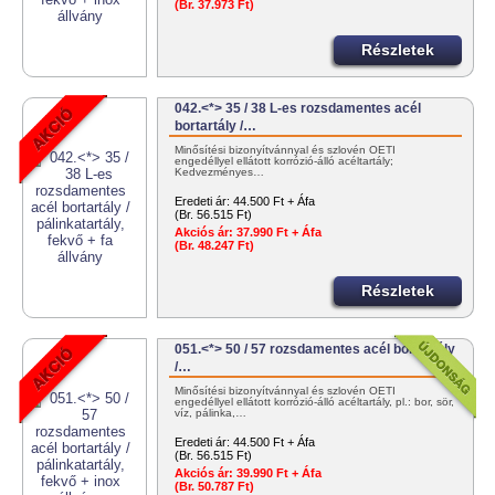
(Br. 37.973 Ft)
Részletek
042.<*> 35 / 38 L-es rozsdamentes acél
bortartály /…
Minősítési bizonyítvánnyal és szlovén OÉTI
engedéllyel ellátott korrózió-álló acéltartály;
Kedvezményes…
Eredeti ár:
44.500 Ft + Áfa
(Br. 56.515 Ft)
Akciós ár:
37.990 Ft + Áfa
(Br. 48.247 Ft)
Részletek
051.<*> 50 / 57 rozsdamentes acél bortartály
/…
Minősítési bizonyítvánnyal és szlovén OÉTI
engedéllyel ellátott korrózió-álló acéltartály, pl.: bor, sör,
víz, pálinka,…
Eredeti ár:
44.500 Ft + Áfa
(Br. 56.515 Ft)
Akciós ár:
39.990 Ft + Áfa
(Br. 50.787 Ft)