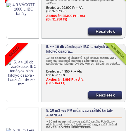
1050…
Eredeti ár:
29.900 Ft + Áfa
(Br. 37.973 Ft)
Akciós ár:
25.000 Ft + Áfa
(Br. 31.750 Ft)
Részletek
5. <> 10 db zárókupak IBC tartályok alsó
kifolyó csapra…
10 db használt, jó állapotú alsó kifolyó csapra vagy
csonkra tekerhető menetes zárókupak IBC
tartályokhoz. Mérete DN 50. Menet: S60x6-as belső…
Eredeti ár:
4.950 Ft + Áfa
(Br. 6.287 Ft)
Akciós ár:
3.995 Ft + Áfa
(Br. 5.074 Ft)
Részletek
5. 10 m3 -es PP. műanyag szállító tartály
AJÁNLAT
~ 10 m3-es pp. műanyag szállító tartály. Folyékony
élelmiszerek, ivóvíz, folyékony műtrágya szállítására!
EGYÉB, EGYEDI MÉRETEKBEN…