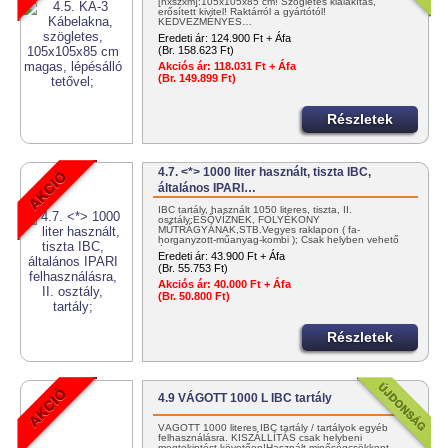
[hxszxm]:105x105x85 cm! Szögletes kialakítás,
erősített kivitel! Raktárról a gyártótól!
KEDVEZMÉNYES…
Eredeti ár:
124.900 Ft + Áfa
(Br. 158.623 Ft)
Akciós ár:
118.031 Ft + Áfa
(Br. 149.899 Ft)
Részletek
4.7. <*> 1000 liter használt, tiszta IBC,
általános IPARI…
IBC tartály, használt 1050 literes, tiszta, II.
osztály;ESŐVÍZNEK, FOLYÉKONY
MŰTRÁGYÁNAK,STB.Vegyes raklapon ( fa-
horganyzott-műanyag-kombi ); Csak helyben vehető
át! Nagyobb…
Eredeti ár:
43.900 Ft + Áfa
(Br. 55.753 Ft)
Akciós ár:
40.000 Ft + Áfa
(Br. 50.800 Ft)
Részletek
4.9 VÁGOTT 1000 L IBC tartály
VÁGOTT 1000 literes IBC tartály / tartályok egyéb
felhasználásra. KISZÁLLÍTÁS csak helybeni
megtekintést követően!Használt minőségcsökkent