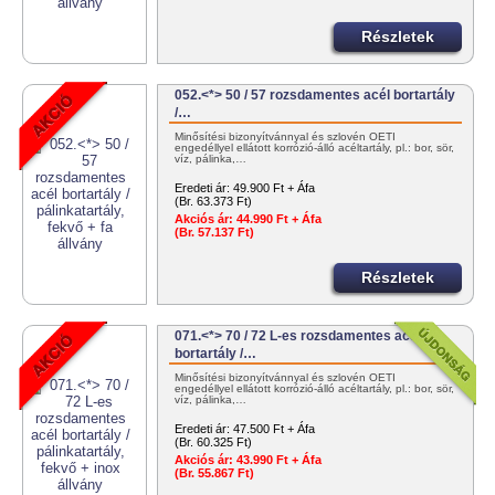
Részletek
052.<*> 50 / 57 rozsdamentes acél bortartály
/…
Minősítési bizonyítvánnyal és szlovén OÉTI
engedéllyel ellátott korrózió-álló acéltartály, pl.: bor, sör,
víz, pálinka,…
Eredeti ár:
49.900 Ft + Áfa
(Br. 63.373 Ft)
Akciós ár:
44.990 Ft + Áfa
(Br. 57.137 Ft)
Részletek
071.<*> 70 / 72 L-es rozsdamentes acél
bortartály /…
Minősítési bizonyítvánnyal és szlovén OÉTI
engedéllyel ellátott korrózió-álló acéltartály, pl.: bor, sör,
víz, pálinka,…
Eredeti ár:
47.500 Ft + Áfa
(Br. 60.325 Ft)
Akciós ár:
43.990 Ft + Áfa
(Br. 55.867 Ft)