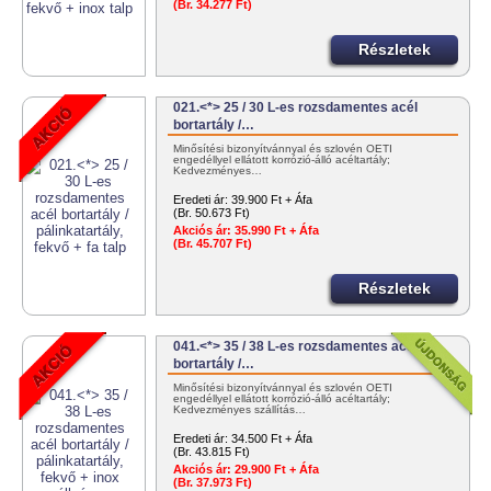
(Br. 34.277 Ft)
Részletek
021.<*> 25 / 30 L-es rozsdamentes acél
bortartály /…
Minősítési bizonyítvánnyal és szlovén OÉTI
engedéllyel ellátott korrózió-álló acéltartály;
Kedvezményes…
Eredeti ár:
39.900 Ft + Áfa
(Br. 50.673 Ft)
Akciós ár:
35.990 Ft + Áfa
(Br. 45.707 Ft)
Részletek
041.<*> 35 / 38 L-es rozsdamentes acél
bortartály /…
Minősítési bizonyítvánnyal és szlovén OÉTI
engedéllyel ellátott korrózió-álló acéltartály;
Kedvezményes szállítás…
Eredeti ár:
34.500 Ft + Áfa
(Br. 43.815 Ft)
Akciós ár:
29.900 Ft + Áfa
(Br. 37.973 Ft)