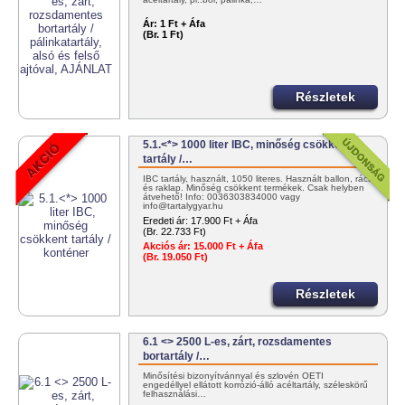
Ár:
1 Ft + Áfa
(Br. 1 Ft)
Részletek
5.1.<*> 1000 liter IBC, minőség csökkent
tartály /…
IBC tartály, használt, 1050 literes. Használt ballon, rács
és raklap. Minőség csökkent termékek. Csak helyben
átvehető! Info: 0036303834000 vagy
info@tartalygyar.hu
Eredeti ár:
17.900 Ft + Áfa
(Br. 22.733 Ft)
Akciós ár:
15.000 Ft + Áfa
(Br. 19.050 Ft)
Részletek
6.1 <> 2500 L-es, zárt, rozsdamentes
bortartály /…
Minősítési bizonyítvánnyal és szlovén OÉTI
engedéllyel ellátott korrózió-álló acéltartály, széleskörű
felhasználási…