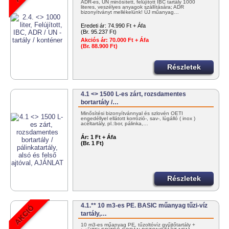
ADR-es, UN minősített, felújított IBC tartály 1000
literes, veszélyes anyagok szállítására; ADR
bizonyítványt mellékelünk! ÚJ műanyag…
Eredeti ár:
74.990 Ft + Áfa
(Br. 95.237 Ft)
Akciós ár:
70.000 Ft + Áfa
(Br. 88.900 Ft)
Részletek
4.1 <> 1500 L-es zárt, rozsdamentes
bortartály /…
Minősítési bizonyítvánnyal és szlovén OÉTI
engedéllyel ellátott korrózió-, sav-, lúgálló ( inox )
acéltartály, pl.:bor, pálinka,…
Ár:
1 Ft + Áfa
(Br. 1 Ft)
Részletek
4.1.** 10 m3-es PE. BASIC műanyag tűzi-víz
tartály,…
10 m3-es műanyag PE. tűzoltóvíz gyűjtőtartály +