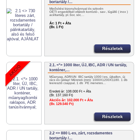
bortartály /…
Minősítési bizonyítvánnyal és szlovén
OÉTI engedéllyel ellátott korrózió-, sav-, lúgálló ( inox )
acéltartály, pl.:bor, sör,…
Ár:
1 Ft + Áfa
(Br. 1 Ft)
Részletek
2.1. <*> 1000 liter, ÚJ, IBC, ADR / UN tartály,
konténer,…
Műanyag, ADR/UN IBC tartály 1000 l-es, újballon, új
rács és raklap! Méretek (mm): 1000X1200X1180. 1 db
leeresztő csappal, 1 db PE menetes…
Eredeti ár:
108.000 Ft + Áfa
(Br. 137.160 Ft)
Akciós ár:
102.000 Ft + Áfa
(Br. 129.540 Ft)
Részletek
2.2 <> 880 L-es, zárt, rozsdamentes
bortartály /…