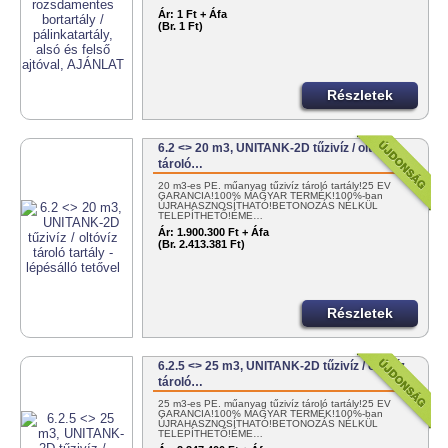
Ár:
1 Ft + Áfa
(Br. 1 Ft)
Részletek
6.2 <> 20 m3, UNITANK-2D tűzivíz / oltóvíz
tároló…
20 m3-es PE. műanyag tűzivíz tároló tartály!25 ÉV
GARANCIA!100% MAGYAR TERMÉK!100%-ban
ÚJRAHASZNOSÍTHATÓ!BETONOZÁS NÉLKÜL
TELEPÍTHETŐ!ÉME…
Ár:
1.900.300 Ft + Áfa
(Br. 2.413.381 Ft)
Részletek
6.2.5 <> 25 m3, UNITANK-2D tűzivíz / oltóvíz
tároló…
25 m3-es PE. műanyag tűzivíz tároló tartály!25 ÉV
GARANCIA!100% MAGYAR TERMÉK!100%-ban
ÚJRAHASZNOSÍTHATÓ!BETONOZÁS NÉLKÜL
TELEPÍTHETŐ!ÉME…