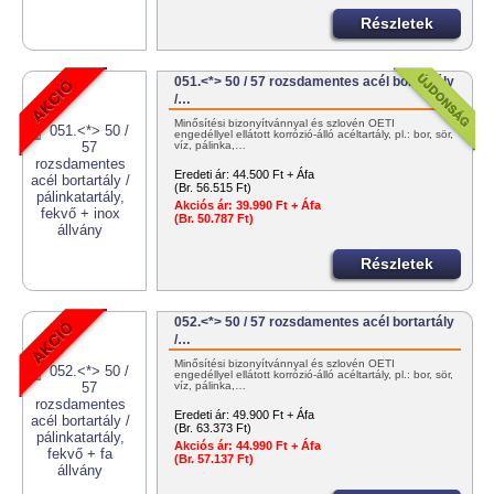
Részletek
051.<*> 50 / 57 rozsdamentes acél bortartály
/…
Minősítési bizonyítvánnyal és szlovén OÉTI
engedéllyel ellátott korrózió-álló acéltartály, pl.: bor, sör,
víz, pálinka,…
Eredeti ár:
44.500 Ft + Áfa
(Br. 56.515 Ft)
Akciós ár:
39.990 Ft + Áfa
(Br. 50.787 Ft)
Részletek
052.<*> 50 / 57 rozsdamentes acél bortartály
/…
Minősítési bizonyítvánnyal és szlovén OÉTI
engedéllyel ellátott korrózió-álló acéltartály, pl.: bor, sör,
víz, pálinka,…
Eredeti ár:
49.900 Ft + Áfa
(Br. 63.373 Ft)
Akciós ár:
44.990 Ft + Áfa
(Br. 57.137 Ft)