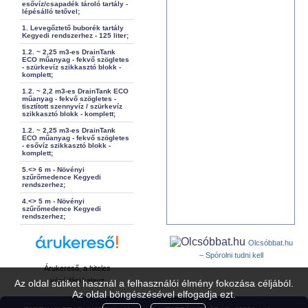
esővíz/csapadék tároló tartály -
lépésálló tetővel;
1. Levegőztető buborék tartály
Kegyedi rendszerhez - 125 liter;
1.2. ~ 2,25 m3-es DrainTank
ECO műanyag - fekvő szögletes
- szürkevíz szikkasztó blokk -
komplett;
1.2. ~ 2,2 m3-es DrainTank ECO
műanyag - fekvő szögletes -
tisztított szennyvíz / szürkevíz
szikkasztó blokk - komplett;
1.2. ~ 2,25 m3-es DrainTank
ECO műanyag - fekvő szögletes
- esővíz szikkasztó blokk -
komplett;
5.<> 6 m - Növényi
szűrőmedence Kegyedi
rendszerhez;
4.<> 5 m - Növényi
szűrőmedence Kegyedi
rendszerhez;
Olcsóbbat.hu
– Spórolni tudni kell
Árukereső, a hiteles
vásárlási kalauz
Az oldal sütiket használ a felhasználói élmény fokozása céljából.
Az oldal böngészésével elfogadja ezt.