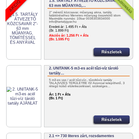
1.5. TARTÁLY ÁTVEZETŐ KÖZCSAVAR 2"-
63 mm MŰANYAG,…
2" méretű közcsavar, műanyag akna, tartály
faláttöréséhez Menetes műanyag összekötő idom
Maximális nyomás: 10bar 0036303834000
info@tartalygyar.hu
Eredeti ár:
1.495 Ft + Áfa
(Br. 1.899 Ft)
Akciós ár:
1.256 Ft + Áfa
(Br. 1.595 Ft)
Részletek
2. UNITANK-5 m3-es acél tűzi-víz tároló
tartály…
5 m3-es vas / acél tűzi-víz-, tűzoltóvíz tartály
TALAJVIZES TERÜLETRE IS! Azonnal telepíthető, 3
rétegű külső elületkezeléssel, szükséges…
Ár:
1 Ft + Áfa
(Br. 1 Ft)
Részletek
2.1 <> 730 literes zárt, rozsdamentes