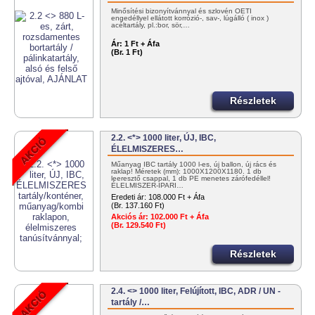
Minősítési bizonyítvánnyal és szlovén OÉTI
engedéllyel ellátott korrózió-, sav-, lúgálló ( inox )
acéltartály, pl.:bor, sör,…
Ár:
1 Ft + Áfa
(Br. 1 Ft)
Részletek
2.2. <*> 1000 liter, ÚJ, IBC,
ÉLELMISZERES…
Műanyag IBC tartály 1000 l-es, új ballon, új rács és
raklap! Méretek (mm): 1000X1200X1180. 1 db
leeresztő csappal, 1 db PE menetes zárófedéllel!
ÉLELMISZER-IPARI…
Eredeti ár:
108.000 Ft + Áfa
(Br. 137.160 Ft)
Akciós ár:
102.000 Ft + Áfa
(Br. 129.540 Ft)
Részletek
2.4. <> 1000 liter, Felújított, IBC, ADR / UN -
tartály /…