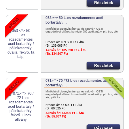
Részletek
053.<*> 50 L-es rozsdamentes acél
bortartály /…
Minősítési bizonyítvánnyal és szlovén OÉTI
engedéllyel ellátott korrózió-álló acéltartály, pl.: bor, sör,
…
Eredeti ár:
109.500 Ft + Áfa
(Br. 139.065 Ft)
Akciós ár:
105.990 Ft + Áfa
(Br. 134.607 Ft)
Részletek
071.<*> 70 / 72 L-es rozsdamentes acél
bortartály /…
Minősítési bizonyítvánnyal és szlovén OÉTI
engedéllyel ellátott korrózió-álló acéltartály, pl.: bor, sör,
víz, pálinka,…
Eredeti ár:
47.500 Ft + Áfa
(Br. 60.325 Ft)
Akciós ár:
43.990 Ft + Áfa
(Br. 55.867 Ft)
Részletek