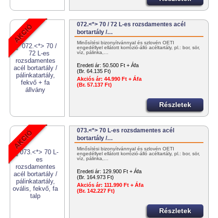
072.<*> 70 / 72 L-es rozsdamentes acél
bortartály /…
Minősítési bizonyítvánnyal és szlovén OÉTI
engedéllyel ellátott korrózió-álló acéltartály, pl.: bor, sör,
víz, pálinka,…
Eredeti ár:
50.500 Ft + Áfa
(Br. 64.135 Ft)
Akciós ár:
44.990 Ft + Áfa
(Br. 57.137 Ft)
Részletek
073.<*> 70 L-es rozsdamentes acél
bortartály /…
Minősítési bizonyítvánnyal és szlovén OÉTI
engedéllyel ellátott korrózió-álló acéltartály, pl.: bor, sör,
víz, pálinka,…
Eredeti ár:
129.900 Ft + Áfa
(Br. 164.973 Ft)
Akciós ár:
111.990 Ft + Áfa
(Br. 142.227 Ft)
Részletek