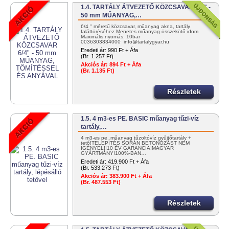
1.4. TARTÁLY ÁTVEZETŐ KÖZCSAVAR 6/4" -
50 mm MŰANYAG,…
6/4 " méretű közcsavar, műanyag akna, tartály
faláttöréséhez Menetes műanyag összekötő idom
Maximális nyomás: 10bar
0036303834000 info@tartalygyar.hu
Eredeti ár:
990 Ft + Áfa
(Br. 1.257 Ft)
Akciós ár:
894 Ft + Áfa
(Br. 1.135 Ft)
Részletek
1.5. 4 m3-es PE. BASIC műanyag tűzi-víz
tartály,…
4 m3-es pe. műanyag tűzoltóvíz gyűjtőtartály +
tető!TELEPÍTÉS SORÁN BETONOZÁST NEM
IGÉNYEL!!10 ÉV GARANCIA!MAGYAR
GYÁRTMÁNY!100%-BAN…
Eredeti ár:
419.900 Ft + Áfa
(Br. 533.273 Ft)
Akciós ár:
383.900 Ft + Áfa
(Br. 487.553 Ft)
Részletek