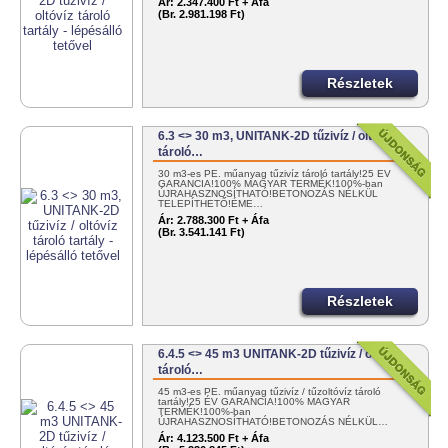
Ár:
2.347.400 Ft + Áfa
(Br. 2.981.198 Ft)
Részletek
6.3 <> 30 m3, UNITANK-2D tűzivíz / oltóvíz
tároló…
30 m3-es PE. műanyag tűzivíz tároló tartály!25 ÉV
GARANCIA!100% MAGYAR TERMÉK!100%-ban
ÚJRAHASZNOSÍTHATÓ!BETONOZÁS NÉLKÜL
TELEPÍTHETŐ!ÉME…
Ár:
2.788.300 Ft + Áfa
(Br. 3.541.141 Ft)
Részletek
6.4.5 <> 45 m3 UNITANK-2D tűzivíz / oltóvíz
tároló…
45 m3-es PE. műanyag tűzivíz / tűzoltóvíz tároló
tartály!25 ÉV GARANCIA!100% MAGYAR
TERMÉK!100%-ban
ÚJRAHASZNOSÍTHATÓ!BETONOZÁS NÉLKÜL…
Ár:
4.123.500 Ft + Áfa