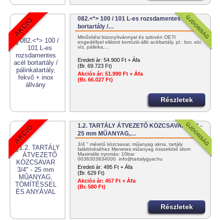
082.<*> 100 / 101 L-es rozsdamentes acél
bortartály /…
Minősítési bizonyítvánnyal és szlovén OÉTI
engedéllyel ellátott korrózió-álló acéltartály, pl.: bor, sör,
víz, pálinka,…
Eredeti ár:
54.900 Ft + Áfa
(Br. 69.723 Ft)
Akciós ár:
51.990 Ft + Áfa
(Br. 66.027 Ft)
Részletek
1.2. TARTÁLY ÁTVEZETŐ KÖZCSAVAR 3/4" -
25 mm MŰANYAG,…
3/4 " méretű közcsavar, műanyag akna, tartály
faláttöréséhez Menetes műanyag összekötő idom
Maximális nyomás: 10bar
0036303834000 info@tartalygyar.hu
Eredeti ár:
495 Ft + Áfa
(Br. 629 Ft)
Akciós ár:
457 Ft + Áfa
(Br. 580 Ft)
Részletek