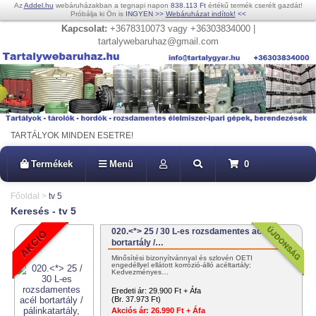
Az
Addel.hu
webáruházakban a tegnapi napon
838.113 Ft
értékű termék cserélt gazdát!
Próbálja ki Ön is
INGYEN
>>
Webáruházat indítok!
<<
Kapcsolat:
+3678310073 vagy +36303834000 |
tartalywebaruhaz@gmail.com
TARTÁLYOK MINDEN ESETRE!
Termékek
Menü
0
Főoldal
>
tv 5
Keresés - tv 5
020.<*> 25 / 30 L-es rozsdamentes acél
bortartály /…
Minősítési bizonyítvánnyal és szlovén OÉTI
engedéllyel ellátott korrózió-álló acéltartály;
Kedvezményes…
Eredeti ár:
29.900 Ft + Áfa
(Br. 37.973 Ft)
Akciós ár:
26.990 Ft + Áfa