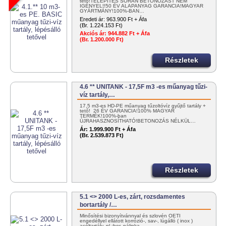
tető!TELEPÍTÉS SORÁN BETONOZÁST NEM
IGÉNYEL!!50 ÉV ALAPANYAG GARANCIA!MAGYAR
GYÁRTMÁNY!100%-BAN…
Eredeti ár:
963.900 Ft + Áfa
(Br. 1.224.153 Ft)
Akciós ár:
944.882 Ft + Áfa
(Br. 1.200.000 Ft)
Részletek
4.6 ** UNITANK - 17,5F m3 -es műanyag tűzi-
víz tartály,…
17,5 m3-es HD-PE műanyag tűzoltóvíz gyűjtő tartály +
tető! 26 ÉV GARANCIA!100% MAGYAR
TERMÉK!100%-ban
ÚJRAHASZNOSÍTHATÓ!BETONOZÁS NÉLKÜL…
Ár:
1.999.900 Ft + Áfa
(Br. 2.539.873 Ft)
Részletek
5.1 <> 2000 L-es, zárt, rozsdamentes
bortartály /…
Minősítési bizonyítvánnyal és szlovén OÉTI
engedéllyel ellátott korrózió-, sav-, lúgálló ( inox )
acéltartály, pl.:bor, pálinka,…