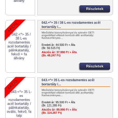
Részletek
042.<*> 35 / 38 L-es rozsdamentes acél
bortartály /…
Minősítési bizonyítvánnyal és szlovén OÉTI
engedéllyel ellátott korrózió-álló acéltartály;
Kedvezményes…
Eredeti ár:
44.500 Ft + Áfa
(Br. 56.515 Ft)
Akciós ár:
37.990 Ft + Áfa
(Br. 48.247 Ft)
Részletek
043.<*> 35 L-es rozsdamentes acél
bortartály /…
Minősítési bizonyítvánnyal és szlovén OÉTI
engedéllyel ellátott korrózió-álló acéltartály;
Kedvezményes…
Eredeti ár:
95.500 Ft + Áfa
(Br. 121.285 Ft)
Akciós ár:
89.990 Ft + Áfa
(Br. 114.287 Ft)