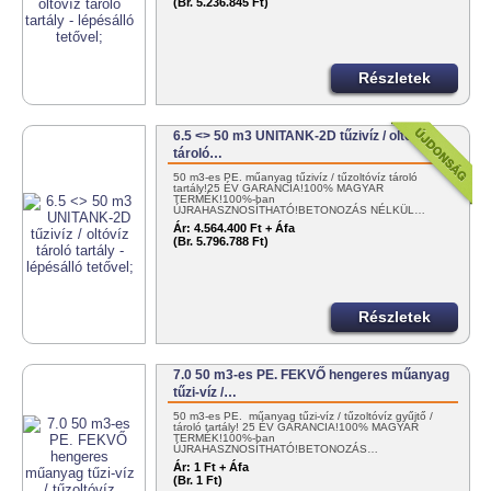
(Br. 5.236.845 Ft)
Részletek
6.5 <> 50 m3 UNITANK-2D tűzivíz / oltóvíz
tároló…
50 m3-es PE. műanyag tűzivíz / tűzoltóvíz tároló
tartály!25 ÉV GARANCIA!100% MAGYAR
TERMÉK!100%-ban
ÚJRAHASZNOSÍTHATÓ!BETONOZÁS NÉLKÜL…
Ár:
4.564.400 Ft + Áfa
(Br. 5.796.788 Ft)
Részletek
7.0 50 m3-es PE. FEKVŐ hengeres műanyag
tűzi-víz /…
50 m3-es PE. műanyag tűzi-víz / tűzoltóvíz gyűjtő /
tároló tartály! 25 ÉV GARANCIA!100% MAGYAR
TERMÉK!100%-ban
ÚJRAHASZNOSÍTHATÓ!BETONOZÁS…
Ár:
1 Ft + Áfa
(Br. 1 Ft)