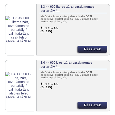
1.3 <> 600 literes zárt, rozsdamentes
bortartály /…
Minősítési bizonyítvánnyal és szlovén OÉTI
engedéllyel ellátott korrózió-, sav-, lúgálló ( inox )
acéltartály, pl.:bor, sör,…
Ár:
1 Ft + Áfa
(Br. 1 Ft)
Részletek
1.4 <> 600 L-es, zárt, rozsdamentes
bortartály /…
Minősítési bizonyítvánnyal és szlovén OÉTI
engedéllyel ellátott korrózió-, sav-, lúgálló ( inox )
acéltartály, pl.:bor, sör,…
Ár:
1 Ft + Áfa
(Br. 1 Ft)
Részletek