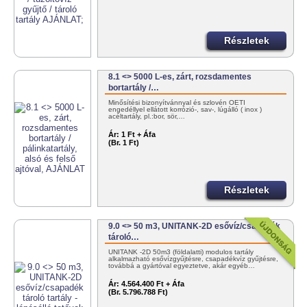
Részletek
8.1 <> 5000 L-es, zárt, rozsdamentes
bortartály /…
Minősítési bizonyítvánnyal és szlovén OÉTI
engedéllyel ellátott korrózió-, sav-, lúgálló ( inox )
acéltartály, pl.:bor, sör,…
Ár:
1 Ft + Áfa
(Br. 1 Ft)
Részletek
9.0 <> 50 m3, UNITANK-2D esővíz/csapadék
tároló…
UNITANK -2D 50m3 (földalatti) modulos tartály
alkalmazható esővízgyűjtésre, csapadékvíz gyűjtésre,
továbbá a gyártóval egyeztetve, akár egyéb…
Ár:
4.564.400 Ft + Áfa
(Br. 5.796.788 Ft)