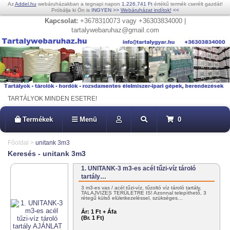
Az
Addel.hu
webáruházakban a tegnapi napon
1.226.741 Ft
értékű termék cserélt gazdát!
Próbálja ki Ön is
INGYEN
>>
Webáruházat indítok!
<<
Kapcsolat:
+3678310073 vagy +36303834000 |
tartalywebaruhaz@gmail.com
TARTÁLYOK MINDEN ESETRE!
Termékek
Menü
0
Főoldal
>
unitank 3m3
Keresés - unitank 3m3
1. UNITANK-3 m3-es acél tűzi-víz tároló
tartály…
3 m3-es vas / acél tűzi-víz, tűzoltó víz tároló tartály,
TALAJVIZES TERÜLETRE IS! Azonnal telepíthető, 3
rétegű külső elületkezeléssel, szükséges…
Ár:
1 Ft + Áfa
(Br. 1 Ft)