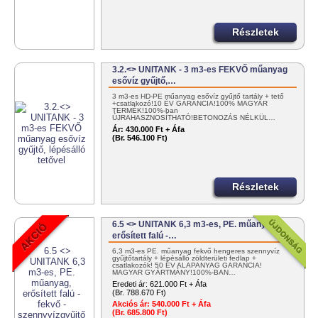
Részletek
3.2.<> UNITANK - 3 m3-es FEKVŐ műanyag
esővíz gyűjtő,…
3 m3-es HD-PE műanyag esővíz gyűjtő tartály + tető
+csatlakozó!10 ÉV GARANCIA!100% MAGYAR
TERMÉK!100%-ban
ÚJRAHASZNOSÍTHATÓ!BETONOZÁS NÉLKÜL…
Ár:
430.000 Ft + Áfa
(Br. 546.100 Ft)
Részletek
6.5 <> UNITANK 6,3 m3-es, PE. műanyag,
erősített falú -…
6,3 m3-es PE. műanyag fekvő hengeres szennyvíz
gyűjtőtartály + lépésálló zöldterületi fedlap +
csatlakozók! 50 ÉV ALAPANYAG GARANCIA!
MAGYAR GYÁRTMÁNY!100%-BAN…
Eredeti ár:
621.000 Ft + Áfa
(Br. 788.670 Ft)
Akciós ár:
540.000 Ft + Áfa
(Br. 685.800 Ft)