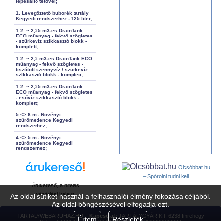
lépésálló tetővel;
1. Levegőztető buborék tartály
Kegyedi rendszerhez - 125 liter;
1.2. ~ 2,25 m3-es DrainTank
ECO műanyag - fekvő szögletes
- szürkevíz szikkasztó blokk -
komplett;
1.2. ~ 2,2 m3-es DrainTank ECO
műanyag - fekvő szögletes -
tisztított szennyvíz / szürkevíz
szikkasztó blokk - komplett;
1.2. ~ 2,25 m3-es DrainTank
ECO műanyag - fekvő szögletes
- esővíz szikkasztó blokk -
komplett;
5.<> 6 m - Növényi
szűrőmedence Kegyedi
rendszerhez;
4.<> 5 m - Növényi
szűrőmedence Kegyedi
rendszerhez;
Olcsóbbat.hu
– Spórolni tudni kell
Árukereső, a hiteles
vásárlási kalauz
Az oldal sütiket használ a felhasználói élmény fokozása céljából.
Az oldal böngészésével elfogadja ezt.
TARTALYWEBARUHAZ.HU –
Kapcsolat:
TARTÁLYGYÁR Kft. 6238 Imrehegy
Értem
Részletek