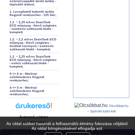
esővíz/csapadék tároló tartály -
lépésálló tetővel;
1. Levegőztető buborék tartály
Kegyedi rendszerhez - 125 liter;
1.2. ~ 2,25 m3-es DrainTank
ECO műanyag - fekvő szögletes
- szürkevíz szikkasztó blokk -
komplett;
1.2. ~ 2,2 m3-es DrainTank ECO
műanyag - fekvő szögletes -
tisztított szennyvíz / szürkevíz
szikkasztó blokk - komplett;
1.2. ~ 2,25 m3-es DrainTank
ECO műanyag - fekvő szögletes
- esővíz szikkasztó blokk -
komplett;
5.<> 6 m - Növényi
szűrőmedence Kegyedi
rendszerhez;
4.<> 5 m - Növényi
szűrőmedence Kegyedi
rendszerhez;
Olcsóbbat.hu
– Spórolni tudni kell
Árukereső, a hiteles
vásárlási kalauz
Az oldal sütiket használ a felhasználói élmény fokozása céljából.
Az oldal böngészésével elfogadja ezt.