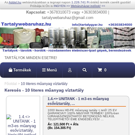
Az
Addel.hu
webáruházakban a tegnapi napon
1.226.741 Ft
értékű termék cserélt gazdát!
Próbálja ki Ön is
INGYEN
>>
Webáruházat indítok!
<<
Kapcsolat:
+3678310073 vagy +36303834000 |
tartalywebaruhaz@gmail.com
TARTÁLYOK MINDEN ESETRE!
Termékek
Menü
0
Főoldal
>
10 literes műanyag víztartály
Keresés - 10 literes műanyag víztartály
1.4.<> UNITANK - 1 m3-es műanyag
esővíztartály, …
1000 literes HD-PE műanyag tartály + tető! 25 ÉV
GARANCIA!!! 100% MAGYAR TERMÉK! 100%-ban
ÚJRAHASZNOSÍTHATÓ! BETONOZÁS NÉLKÜL
TELEPÍTHETŐ! ÉME ENGEDÉLYES! …
Ár:
121.500 Ft + Áfa
(Br. 154.305 Ft)