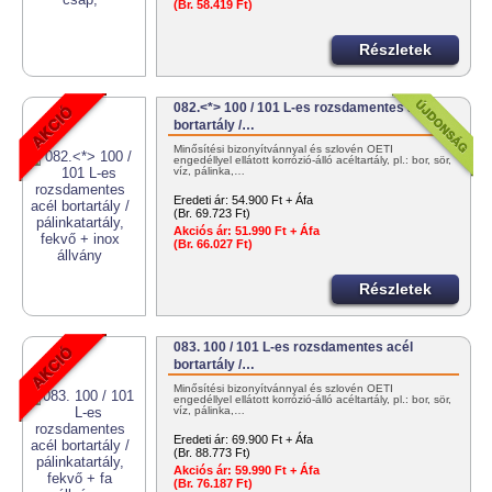
(Br. 58.419 Ft)
Részletek
082.<*> 100 / 101 L-es rozsdamentes acél
bortartály /…
Minősítési bizonyítvánnyal és szlovén OÉTI
engedéllyel ellátott korrózió-álló acéltartály, pl.: bor, sör,
víz, pálinka,…
Eredeti ár:
54.900 Ft + Áfa
(Br. 69.723 Ft)
Akciós ár:
51.990 Ft + Áfa
(Br. 66.027 Ft)
Részletek
083. 100 / 101 L-es rozsdamentes acél
bortartály /…
Minősítési bizonyítvánnyal és szlovén OÉTI
engedéllyel ellátott korrózió-álló acéltartály, pl.: bor, sör,
víz, pálinka,…
Eredeti ár:
69.900 Ft + Áfa
(Br. 88.773 Ft)
Akciós ár:
59.990 Ft + Áfa
(Br. 76.187 Ft)