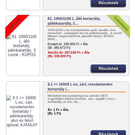
Részletek
81. 1000/1100 L, álló bortartály,
pálinkatartály, 3…
1000/1100 L-es rozsdamentes acél, saválló, inox
merevített - vastagfalú bor és pálinkatartály - 3 csonk!
Minden megrendelőnek ajándék könyv! 30/383-
4000…
Eredeti ár:
299.900 Ft + Áfa
(Br. 380.873 Ft)
Akciós ár:
267.638 Ft + Áfa
(Br. 339.900 Ft)
Részletek
9.1 <> 10000 L-es, zárt, rozsdamentes
bortartály /…
Minősítési bizonyítvánnyal és szlovén OÉTI
engedéllyel ellátott korrózió-, sav-, lúgálló ( inox )
acéltartály, pl.:bor, sör,…
Ár:
1 Ft + Áfa
(Br. 1 Ft)
Részletek