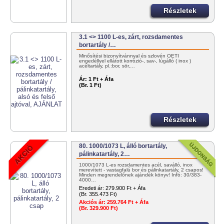
Részletek
3.1 <> 1100 L-es, zárt, rozsdamentes
bortartály /…
Minősítési bizonyítvánnyal és szlovén OÉTI
engedéllyel ellátott korrózió-, sav-, lúgálló ( inox )
acéltartály, pl.:bor, sör,…
Ár:
1 Ft + Áfa
(Br. 1 Ft)
Részletek
80. 1000/1073 L, álló bortartály,
pálinkatartály, 2…
1000/1073 L-es rozsdamentes acél, saválló, inox
merevített - vastagfalú bor és pálinkatartály, 2 csapos!
Minden megrendelőnek ajándék könyv! Infó: 30/383-
4000…
Eredeti ár:
279.900 Ft + Áfa
(Br. 355.473 Ft)
Akciós ár:
259.764 Ft + Áfa
(Br. 329.900 Ft)