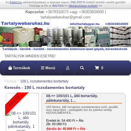
Az
Addel.hu
webáruházakban a tegnapi napon
266.255 Ft
értékű termék cserélt gazdát!
Próbálja ki Ön is
INGYEN
>>
Webáruházat indítok!
<<
Kapcsolat:
+3678310073 vagy +36303834000 |
tartalywebaruhaz@gmail.com
TARTÁLYOK MINDEN ESETRE!
Termékek
Menü
0
Főoldal
>
100 L rozsdamentes bortartaly
Keresés - 100 L rozsdamentes bortartaly
08.<> 100/101 L, álló bortartály,
pálinkatartály, 1…
100 literes, álló hengeres rozsdamentes acél, saválló,
inox merevített - vastagfalú bor és pálinka tartály.
KEDVEZMÉNYES…
Eredeti ár:
54.400 Ft + Áfa
(Br. 69.088 Ft)
Akciós ár:
45.999 Ft + Áfa