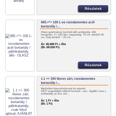
Részletek
085.<*> 100 L-es rozsdamentes acél
bortartály /…
Olasz gyártmányú korrózió-álló acéltartály. Álló
hengeres. V= 100 liter, magasság: 76 cm, átmérő 46
cm. Száj átmérő ~ 20 cm…
Ár:
45.690 Ft + Áfa
(Br. 58.026 Ft)
Részletek
1.1 <> 300 literes zárt, rozsdamentes
bortartály /…
Minősítési bizonyítvánnyal és szlovén
OÉTI engedéllyel ellátott korrózió-, sav-, lúgálló ( inox )
acéltartály, pl.:bor, sör,…
Ár:
1 Ft + Áfa
(Br. 1 Ft)