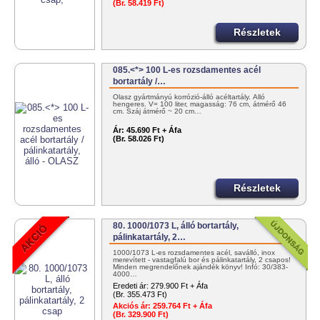
(Br. 58.419 Ft)
Részletek
085.<*> 100 L-es rozsdamentes acél
bortartály /…
Olasz gyártmányú korrózió-álló acéltartály. Álló
hengeres. V= 100 liter, magasság: 76 cm, átmérő 46
cm. Száj átmérő ~ 20 cm…
Ár:
45.690 Ft + Áfa
(Br. 58.026 Ft)
Részletek
80. 1000/1073 L, álló bortartály,
pálinkatartály, 2…
1000/1073 L-es rozsdamentes acél, saválló, inox
merevített - vastagfalú bor és pálinkatartály, 2 csapos!
Minden megrendelőnek ajándék könyv! Infó: 30/383-
4000…
Eredeti ár:
279.900 Ft + Áfa
(Br. 355.473 Ft)
Akciós ár:
259.764 Ft + Áfa
(Br. 329.900 Ft)