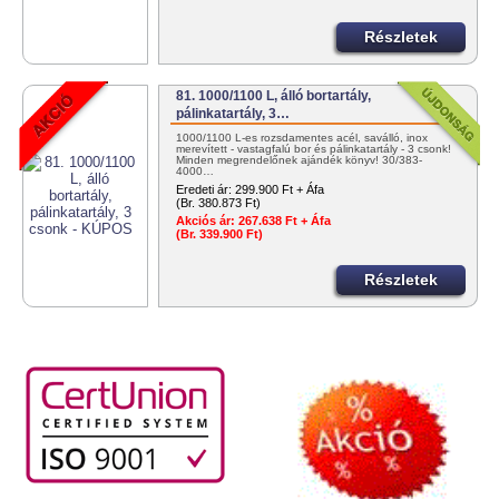
Részletek
81. 1000/1100 L, álló bortartály,
pálinkatartály, 3…
1000/1100 L-es rozsdamentes acél, saválló, inox
merevített - vastagfalú bor és pálinkatartály - 3 csonk!
Minden megrendelőnek ajándék könyv! 30/383-
4000…
Eredeti ár:
299.900 Ft + Áfa
(Br. 380.873 Ft)
Akciós ár:
267.638 Ft + Áfa
(Br. 339.900 Ft)
Részletek