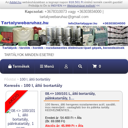
Az
Addel.hu
webáruházakban a tegnapi napon
918.501 Ft
értékű termék cserélt gazdát!
Próbálja ki Ön is
INGYEN
>>
Webáruházat indítok!
<<
Kapcsolat:
+3678310073 vagy +36303834000 |
tartalywebaruhaz@gmail.com
TARTÁLYOK MINDEN ESETRE!
Termékek
Menü
0
Főoldal
>
100 l, álló bortartály
Keresés - 100 l, álló bortartály
08.<> 100/101 L, álló bortartály,
pálinkatartály, 1…
100 literes, álló hengeres rozsdamentes acél, saválló,
inox merevített - vastagfalú bor és pálinka tartály.
KEDVEZMÉNYES…
Eredeti ár:
54.400 Ft + Áfa
(Br. 69.088 Ft)
Akciós ár:
45.999 Ft + Áfa