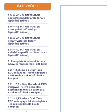
ÚJ TERMÉKEK
8.9 <> 45 m3, UNITANK-2D
esővíz/csapadék tároló tartály -
lépésálló tetővel;
8.9 <> 45 m3, UNITANK-2D
szennyvíztároló tartály -
lépésálló tetővel;
8.8 <> 40 m3, UNITANK-2D
szennyvíztároló tartály -
lépésálló tetővel;
8.8 <> 40 m3, UNITANK-2D
esővíz/csapadék tároló tartály -
lépésálló tetővel;
1. Levegőztető buborék tartály
Kegyedi rendszerhez - 125 liter;
1.2. ~ 2,25 m3-es DrainTank
ECO műanyag - fekvő szögletes
- szürkevíz szikkasztó blokk -
komplett;
1.2. ~ 2,2 m3-es DrainTank ECO
műanyag - fekvő szögletes -
tisztított szennyvíz / szürkevíz
szikkasztó blokk - komplett;
1.2. ~ 2,25 m3-es DrainTank
ECO műanyag - fekvő szögletes
- esővíz szikkasztó blokk -
komplett;