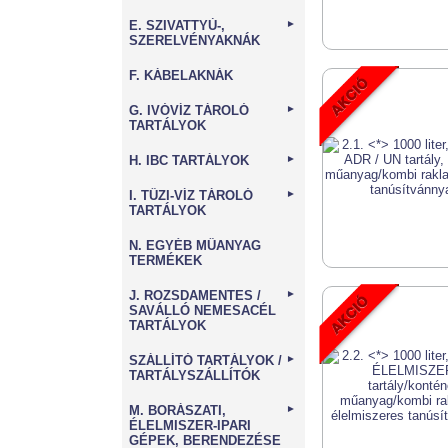
E. SZIVATTYÚ-,
►
SZERELVÉNYAKNÁK
F. KÁBELAKNÁK
G. IVÓVÍZ TÁROLÓ
►
TARTÁLYOK
H. IBC TARTÁLYOK
►
I. TŰZI-VÍZ TÁROLÓ
►
TARTÁLYOK
N. EGYÉB MŰANYAG
TERMÉKEK
J. ROZSDAMENTES /
►
SAVÁLLÓ NEMESACÉL
TARTÁLYOK
SZÁLLÍTÓ TARTÁLYOK /
►
TARTÁLYSZÁLLÍTÓK
M. BORÁSZATI,
►
ÉLELMISZER-IPARI
GÉPEK, BERENDEZÉSE