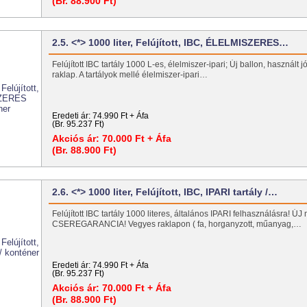
(Br. 88.900 Ft)
2.5. <*> 1000 liter, Felújított, IBC, ÉLELMISZERES…
Felújított IBC tartály 1000 L-es, élelmiszer-ipari; Új ballon, használt j
raklap. A tartályok mellé élelmiszer-ipari…
Eredeti ár:
74.990 Ft + Áfa
(Br. 95.237 Ft)
Akciós ár:
70.000 Ft + Áfa
(Br. 88.900 Ft)
2.6. <*> 1000 liter, Felújított, IBC, IPARI tartály /…
Felújított IBC tartály 1000 literes, általános IPARI felhasználásra! Ú
CSEREGARANCIA! Vegyes raklapon ( fa, horganyzott, műanyag,…
Eredeti ár:
74.990 Ft + Áfa
(Br. 95.237 Ft)
Akciós ár:
70.000 Ft + Áfa
(Br. 88.900 Ft)