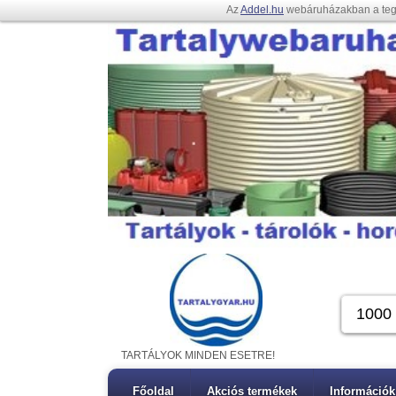
Az
Addel.hu
webáruházakban a te
TARTÁLYOK MINDEN ESETRE!
Főoldal
Akciós termékek
Információk