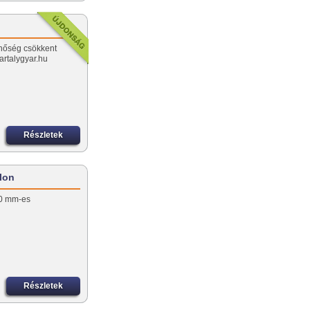
Minőség csökkent
artalygyar.hu
Részletek
llon
 50 mm-es
Részletek