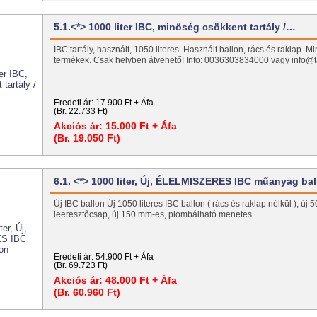
5.1.<*> 1000 liter IBC, minőség csökkent tartály /…
IBC tartály, használt, 1050 literes. Használt ballon, rács és raklap. 
termékek. Csak helyben átvehető! Info: 0036303834000 vagy info@t
Eredeti ár:
17.900 Ft + Áfa
(Br. 22.733 Ft)
Akciós ár:
15.000 Ft + Áfa
(Br. 19.050 Ft)
6.1. <*> 1000 liter, Új, ÉLELMISZERES IBC műanyag ba
Új IBC ballon Új 1050 literes IBC ballon ( rács és raklap nélkül ); új
leeresztőcsap, új 150 mm-es, plombálható menetes…
Eredeti ár:
54.900 Ft + Áfa
(Br. 69.723 Ft)
Akciós ár:
48.000 Ft + Áfa
(Br. 60.960 Ft)