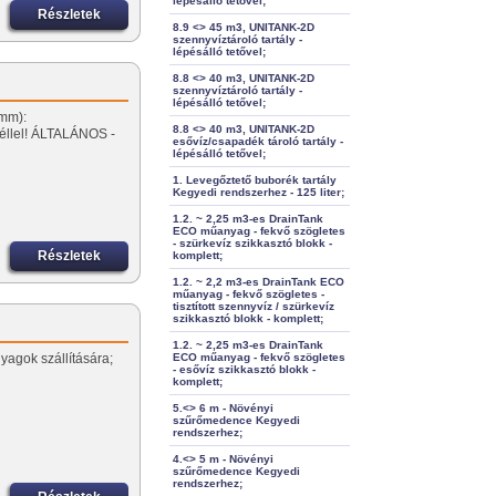
lépésálló tetővel;
Részletek
8.9 <> 45 m3, UNITANK-2D
szennyvíztároló tartály -
lépésálló tetővel;
8.8 <> 40 m3, UNITANK-2D
szennyvíztároló tartály -
lépésálló tetővel;
(mm):
8.8 <> 40 m3, UNITANK-2D
éllel! ÁLTALÁNOS -
esővíz/csapadék tároló tartály -
lépésálló tetővel;
1. Levegőztető buborék tartály
Kegyedi rendszerhez - 125 liter;
1.2. ~ 2,25 m3-es DrainTank
ECO műanyag - fekvő szögletes
- szürkevíz szikkasztó blokk -
Részletek
komplett;
1.2. ~ 2,2 m3-es DrainTank ECO
műanyag - fekvő szögletes -
tisztított szennyvíz / szürkevíz
szikkasztó blokk - komplett;
1.2. ~ 2,25 m3-es DrainTank
nyagok szállítására;
ECO műanyag - fekvő szögletes
- esővíz szikkasztó blokk -
komplett;
5.<> 6 m - Növényi
szűrőmedence Kegyedi
rendszerhez;
4.<> 5 m - Növényi
szűrőmedence Kegyedi
rendszerhez;