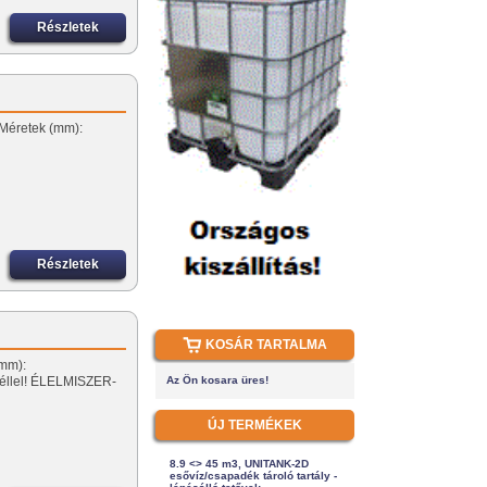
Részletek
…
 Méretek (mm):
Részletek
KOSÁR TARTALMA
(mm):
déllel! ÉLELMISZER-
Az Ön kosara üres!
ÚJ TERMÉKEK
8.9 <> 45 m3, UNITANK-2D
esővíz/csapadék tároló tartály -