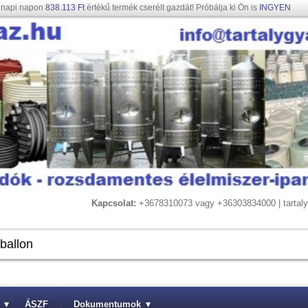
gnapi napon
838.113 Ft
értékű termék cserélt gazdát! Próbálja ki Ön is
INGYEN
Kapcsolat:
+3678310073 vagy +36303834000 | tarta
▾
ÁSZF
Dokumentumok
▾