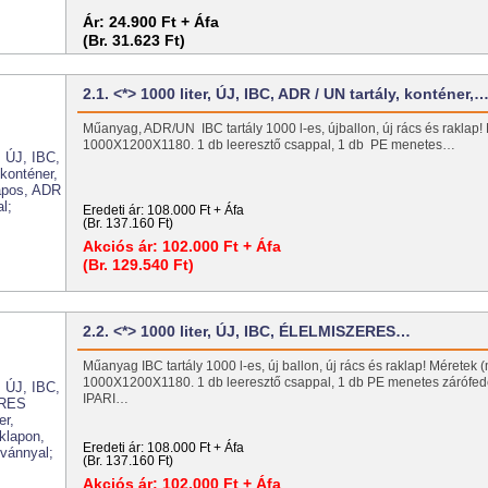
Ár:
24.900 Ft + Áfa
(Br. 31.623 Ft)
2.1. <*> 1000 liter, ÚJ, IBC, ADR / UN tartály, konténer,
Műanyag, ADR/UN IBC tartály 1000 l-es, újballon, új rács és raklap!
1000X1200X1180. 1 db leeresztő csappal, 1 db PE menetes…
Eredeti ár:
108.000 Ft + Áfa
(Br. 137.160 Ft)
Akciós ár:
102.000 Ft + Áfa
(Br. 129.540 Ft)
2.2. <*> 1000 liter, ÚJ, IBC, ÉLELMISZERES…
Műanyag IBC tartály 1000 l-es, új ballon, új rács és raklap! Méretek 
1000X1200X1180. 1 db leeresztő csappal, 1 db PE menetes zárófe
IPARI…
Eredeti ár:
108.000 Ft + Áfa
(Br. 137.160 Ft)
Akciós ár:
102.000 Ft + Áfa