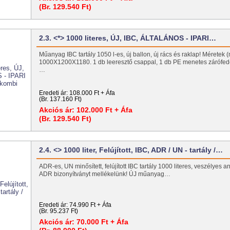
(Br. 129.540 Ft)
2.3. <*> 1000 literes, ÚJ, IBC, ÁLTALÁNOS - IPARI…
Műanyag IBC tartály 1050 l-es, új ballon, új rács és raklap! Méretek 
1000X1200X1180. 1 db leeresztő csappal, 1 db PE menetes zárófed
…
Eredeti ár:
108.000 Ft + Áfa
(Br. 137.160 Ft)
Akciós ár:
102.000 Ft + Áfa
(Br. 129.540 Ft)
2.4. <> 1000 liter, Felújított, IBC, ADR / UN - tartály /…
ADR-es, UN minősített, felújított IBC tartály 1000 literes, veszélyes a
ADR bizonyítványt mellékelünk! ÚJ műanyag…
Eredeti ár:
74.990 Ft + Áfa
(Br. 95.237 Ft)
Akciós ár:
70.000 Ft + Áfa