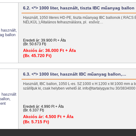
6.2. <*> 1000 liter, használt, tiszta IBC műanyag ballon
Használt, 1050 literes HD-PE, tiszta műanyag IBC ballonok ( RÁC
NÉLKÜL );Általános felhasználásra, pl. esővíz…
Eredeti ár:
39.900 Ft + Áfa
(Br. 50.673 Ft)
Akciós ár:
36.000 Ft + Áfa
(Br. 45.720 Ft)
6.3. <*> 1000 liter, használt IBC műanyag ballon,…
Használt, IBC ballon, 1050 L-es. SZ:1000 x H:1200 x M:1000 mm a 
szállítjuk ki, csak helyben vehető át. info@tartalygyar.hu 30/3834000
Eredeti ár:
4.990 Ft + Áfa
(Br. 6.337 Ft)
Akciós ár:
4.500 Ft + Áfa
(Br. 5.715 Ft)