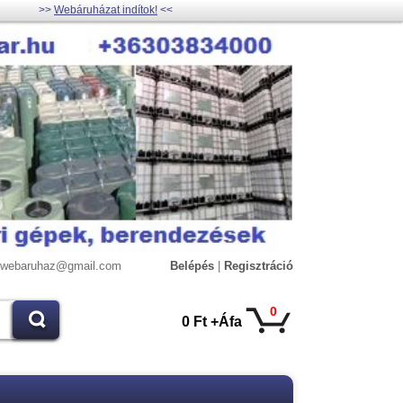
>>
Webáruházat indítok!
<<
lywebaruhaz@gmail.com
Belépés
|
Regisztráció
0
0 Ft +Áfa