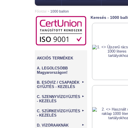
Főoldal
>
1000 ballon
Keresés - 1000 bal
AKCIÓS TERMÉKEK
A. LEGOLCSÓBB
Magyarországon!
B. ESŐVÍZ / CSAPADÉK
►
GYŰJTÉS - KEZELÉS
C. SZENNYVÍZGYŰJTÉS
►
- KEZELÉS
C. SZÜRKEVÍZGYŰJTÉS
►
- KEZELÉS
D. VÍZÓRAAKNÁK
►