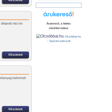
Részletek
ó állapotú rács és
Árukereső, a hiteles
vásárlási kalauz
Olcsóbbat.hu
– Spórolni tudni kell
Részletek
J műanyag ballonnal!
Részletek