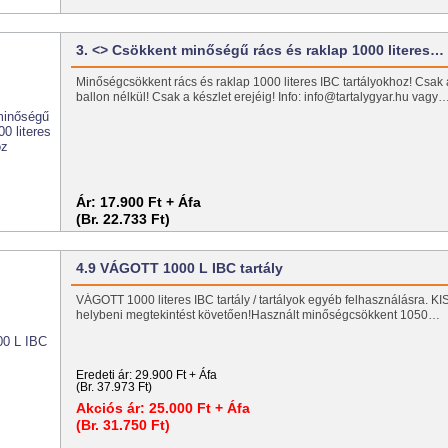
3. <> Csökkent minőségű rács és raklap 1000 literes…
Minőségcsökkent rács és raklap 1000 literes IBC tartályokhoz! Csak 
ballon nélkül! Csak a készlet erejéig! Info: info@tartalygyar.hu vagy
Ár:
17.900 Ft + Áfa
(Br. 22.733 Ft)
4.9 VÁGOTT 1000 L IBC tartály
VÁGOTT 1000 literes IBC tartály / tartályok egyéb felhasználásra. 
helybeni megtekintést követően!Használt minőségcsökkent 1050…
Eredeti ár:
29.900 Ft + Áfa
(Br. 37.973 Ft)
Akciós ár:
25.000 Ft + Áfa
(Br. 31.750 Ft)