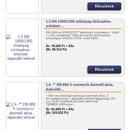
Részletek
1.5 DN 1000/1300 műanyag vízóraakna -
erősített-…
DN 1000-es ERŐSÍTETT mászható vízóraakna + fedél
+ 2 db csatlakozó! Több db esetén kedvezmény
lehetséges! KISZÁLLÍTÁS: nettó 9900…
Ár:
78.200 Ft + Áfa
(Br. 99.314 Ft)
Részletek
1.6 -** DN 800 S szennyvíz átemelő akna,
lépésálló…
~ 800 mm átmérőjű szennyvíz átemelő akna, 2
db csatlakozóval + lépésálló tetővel! Magasság 125
cm; 25 ÉV GARANCIA!100% MAGYAR
TERMÉK!100%-ban…
Ár:
81.600 Ft + Áfa
(Br. 103.632 Ft)