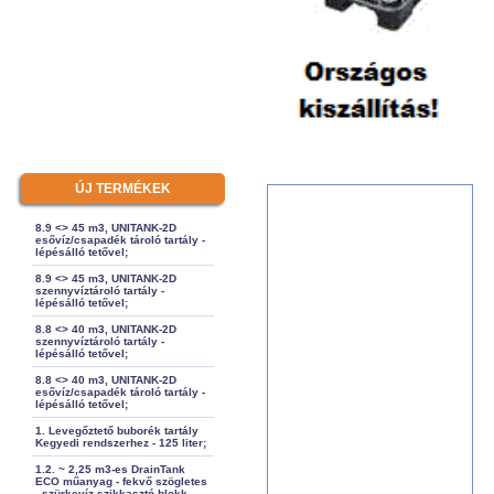
ÚJ TERMÉKEK
8.9 <> 45 m3, UNITANK-2D
esővíz/csapadék tároló tartály -
lépésálló tetővel;
8.9 <> 45 m3, UNITANK-2D
szennyvíztároló tartály -
lépésálló tetővel;
8.8 <> 40 m3, UNITANK-2D
szennyvíztároló tartály -
lépésálló tetővel;
8.8 <> 40 m3, UNITANK-2D
esővíz/csapadék tároló tartály -
lépésálló tetővel;
1. Levegőztető buborék tartály
Kegyedi rendszerhez - 125 liter;
1.2. ~ 2,25 m3-es DrainTank
ECO műanyag - fekvő szögletes
- szürkevíz szikkasztó blokk -