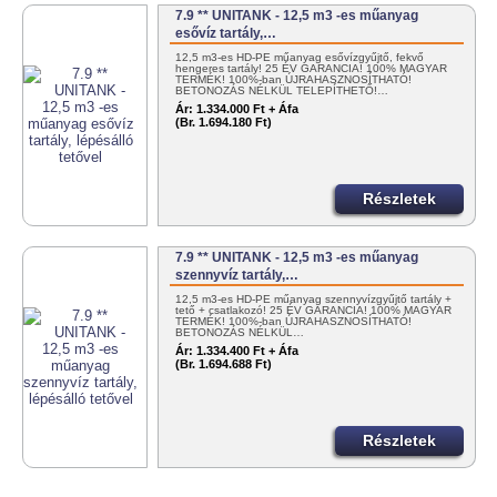
7.9 ** UNITANK - 12,5 m3 -es műanyag
esővíz tartály,…
12,5 m3-es HD-PE műanyag esővízgyűjtő, fekvő
hengeres tartály! 25 ÉV GARANCIA! 100% MAGYAR
TERMÉK! 100%-ban ÚJRAHASZNOSÍTHATÓ!
BETONOZÁS NÉLKÜL TELEPÍTHETŐ!…
Ár:
1.334.000 Ft + Áfa
(Br. 1.694.180 Ft)
Részletek
7.9 ** UNITANK - 12,5 m3 -es műanyag
szennyvíz tartály,…
12,5 m3-es HD-PE műanyag szennyvízgyűjtő tartály +
tető + csatlakozó! 25 ÉV GARANCIA! 100% MAGYAR
TERMÉK! 100%-ban ÚJRAHASZNOSÍTHATÓ!
BETONOZÁS NÉLKÜL…
Ár:
1.334.400 Ft + Áfa
(Br. 1.694.688 Ft)
Részletek