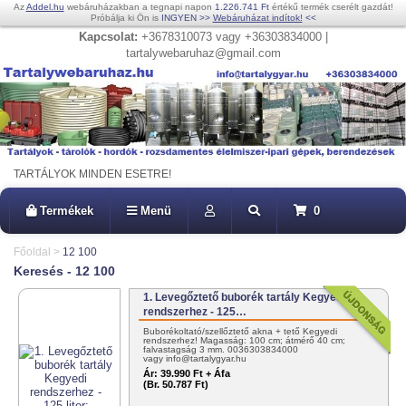
Az
Addel.hu
webáruházakban a tegnapi napon
1.226.741 Ft
értékű termék cserélt gazdát!
Próbálja ki Ön is
INGYEN
>>
Webáruházat indítok!
<<
Kapcsolat:
+3678310073 vagy +36303834000 |
tartalywebaruhaz@gmail.com
TARTÁLYOK MINDEN ESETRE!
Termékek
Menü
0
Főoldal
>
12 100
Keresés - 12 100
1. Levegőztető buborék tartály Kegyedi
rendszerhez - 125…
Buborékoltató/szellőztető akna + tető Kegyedi
rendszerhez! Magasság: 100 cm; átmérő 40 cm;
falvastagság 3 mm. 0036303834000
vagy info@tartalygyar.hu
Ár:
39.990 Ft + Áfa
(Br. 50.787 Ft)