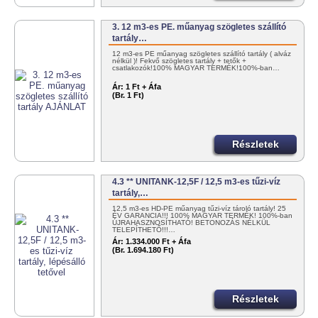
3. 12 m3-es PE. műanyag szögletes szállító
tartály…
12 m3-es PE műanyag szögletes szállító tartály ( alváz
nélkül )! Fekvő szögletes tartály + tetők +
csatlakozók!100% MAGYAR TERMÉK!100%-ban…
Ár:
1 Ft + Áfa
(Br. 1 Ft)
Részletek
4.3 ** UNITANK-12,5F / 12,5 m3-es tűzi-víz
tartály,…
12,5 m3-es HD-PE műanyag tűzi-víz tároló tartály! 25
ÉV GARANCIA!!! 100% MAGYAR TERMÉK! 100%-ban
ÚJRAHASZNOSÍTHATÓ! BETONOZÁS NÉLKÜL
TELEPÍTHETŐ!!!…
Ár:
1.334.000 Ft + Áfa
(Br. 1.694.180 Ft)
Részletek