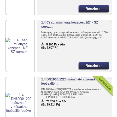
Részletek
1.4 Csap, műanyag, közepes, 1/2" - SZ
sorozat
Műanyag, pvc csap, nikkelezett. Közepes méretű, 100-
1100 l-es tartályokba kifolyó alsó csapnak! 1/2"-os
külső menettel! +36303834000 info@tartalygyar.hu
Ár:
5.990 Ft + Áfa
(Br. 7.607 Ft)
Részletek
1.4 DN1000/1220 mászható vízóraakna
lépésálló…
DN 1000-es ERŐSÍTETT mászható svízóraakna +
fedél!RAKTÁRRÓL! 50 év ALAPANYAG
GARANCIA!BETONOZÁS NÉLKÜL
TELEPÍTHETŐ!100% ÚJRA…
Ár:
78.200 Ft + Áfa
(Br. 99.314 Ft)