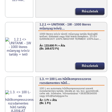
Részletek
1.2.1 <> UNITANK - 1W - 1000 literes
műanyag ivóvíz…
1000 literes ivóvíz tároló műanyag tartály lépésálló
tetővel, földalatti vagy föld feletti kivitelben. 25 ÉV
GARANCIA!!! 100% MAGYAR TERMÉK! 100%-ban…
Ár:
133.600 Ft + Áfa
(Br. 169.672 Ft)
Részletek
1.3. <> 100 L-es hűtőkompresszoros
rozsdamentes hűtő…
100 L-es automata hűtőkompresszorral szerelt
rozsdamentes tartály. Ideális pl. tej, bor, gyümölcslé,
cefre stb. hűtésére, hőntartására! +36303834000
vagy info@tartalygyar.hu
Ár:
1 Ft + Áfa
(Br. 1 Ft)