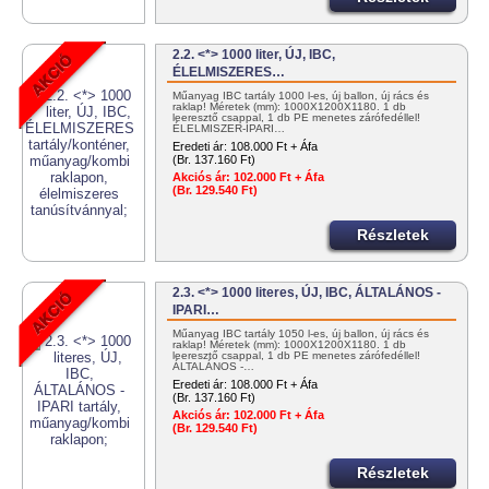
2.2. <*> 1000 liter, ÚJ, IBC,
ÉLELMISZERES…
Műanyag IBC tartály 1000 l-es, új ballon, új rács és
raklap! Méretek (mm): 1000X1200X1180. 1 db
leeresztő csappal, 1 db PE menetes zárófedéllel!
ÉLELMISZER-IPARI…
Eredeti ár:
108.000 Ft + Áfa
(Br. 137.160 Ft)
Akciós ár:
102.000 Ft + Áfa
(Br. 129.540 Ft)
Részletek
2.3. <*> 1000 literes, ÚJ, IBC, ÁLTALÁNOS -
IPARI…
Műanyag IBC tartály 1050 l-es, új ballon, új rács és
raklap! Méretek (mm): 1000X1200X1180. 1 db
leeresztő csappal, 1 db PE menetes zárófedéllel!
ÁLTALÁNOS -…
Eredeti ár:
108.000 Ft + Áfa
(Br. 137.160 Ft)
Akciós ár:
102.000 Ft + Áfa
(Br. 129.540 Ft)
Részletek