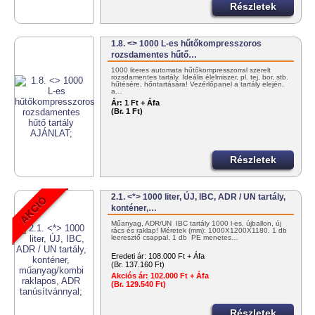
Részletek
1.8. <> 1000 L-es hűtőkompresszoros
rozsdamentes hűtő…
1000 literes automata hűtőkompresszorral szerelt
rozsdamentes tartály. Ideális élelmiszer, pl. tej, bor, stb.
hűtésére, hőntartására! Vezérlőpanel a tartály elején,
a…
Ár:
1 Ft + Áfa
(Br. 1 Ft)
Részletek
2.1. <*> 1000 liter, ÚJ, IBC, ADR / UN tartály,
konténer,…
Műanyag, ADR/UN IBC tartály 1000 l-es, újballon, új
rács és raklap! Méretek (mm): 1000X1200X1180. 1 db
leeresztő csappal, 1 db PE menetes…
Eredeti ár:
108.000 Ft + Áfa
(Br. 137.160 Ft)
Akciós ár:
102.000 Ft + Áfa
(Br. 129.540 Ft)
Részletek