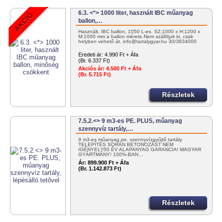
6.3. <*> 1000 liter, használt IBC műanyag
ballon,…
Használt, IBC ballon, 1050 L-es. SZ:1000 x H:1200 x
M:1000 mm a ballon mérete.Nem szállítjuk ki, csak
helyben vehető át. info@tartalygyar.hu 30/3834000
Eredeti ár:
4.990 Ft + Áfa
(Br. 6.337 Ft)
Akciós ár:
4.500 Ft + Áfa
(Br. 5.715 Ft)
Részletek
7.5.2.<> 9 m3-es PE. PLUS, műanyag
szennyvíz tartály,…
9 m3-es műanyag pe. szennyvízgyűjtő tartály.
TELEPÍTÉS SORÁN BETONOZÁST NEM
IGÉNYEL!!50 ÉV ALAPANYAG GARANCIA! MAGYAR
GYÁRTMÁNY! 100%-BAN…
Ár:
899.900 Ft + Áfa
(Br. 1.142.873 Ft)
Részletek