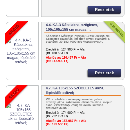
Részletek
4.4. KA-3 Kábelakna, szögletes,
105x105x155 cm magas,…
Kábelakna Méretek: [hxszxm]:105x105x155 cm!
Szögletes kialakítás, erősített kivitel! Raktárról a
gyártótól! 30/383-4000 info@tartalygyar.hu
Eredeti ár:
124.900 Ft + Áfa
(Br. 158.623 Ft)
Akciós ár:
116.457 Ft + Áfa
(Br. 147.900 Ft)
Részletek
4.7. KA 105x155 SZÖGLETES akna,
lépésálló tetővel;
PO. - poliolefin - műanyag szerelvényakna,
szivattyúakna, kábelakna, ellenőrző akna, ülepítő
akna, előtéttartály, csurgalékakna, kútakna,
szerelvényakna,…
Eredeti ár:
174.900 Ft + Áfa
(Br. 222.123 Ft)
Akciós ár:
157.087 Ft + Áfa
(Br. 199.500 Ft)