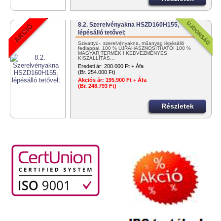
8.2. Szerelvényakna HSZD160H155,
lépésálló tetővel;
Szivattyú-, szerelvényakna, műanyag lépésálló
fedlappal. 100 % ÚJRAHASZNOSÍTHATÓ! 100 %
MAGYAR TERMÉK ! KEDVEZMÉNYES
KISZÁLLÍTÁS…
Eredeti ár:
200.000 Ft + Áfa
(Br. 254.000 Ft)
Akciós ár:
195.900 Ft + Áfa
(Br. 248.793 Ft)
Részletek