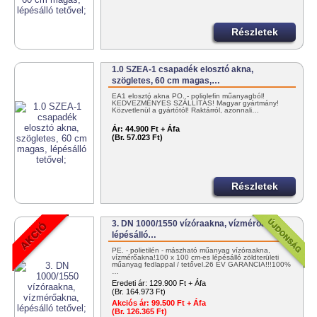
Részletek
1.0 SZEA-1 csapadék elosztó akna,
szögletes, 60 cm magas,…
EA1 elosztó akna PO. - poliolefin műanyagból!
KEDVEZMÉNYES SZÁLLÍTÁS! Magyar gyártmány!
Közvetlenül a gyártótól! Raktárról, azonnali…
Ár:
44.900 Ft + Áfa
(Br. 57.023 Ft)
Részletek
3. DN 1000/1550 vízóraakna, vízmérőakna,
lépésálló…
PE. - polietilén - mászható műanyag vízóraakna,
vízmérőakna!100 x 100 cm-es lépésálló zöldterületi
műanyag fedlappal / tetővel.26 ÉV GARANCIA!!!100%
…
Eredeti ár:
129.900 Ft + Áfa
(Br. 164.973 Ft)
Akciós ár:
99.500 Ft + Áfa
(Br. 126.365 Ft)