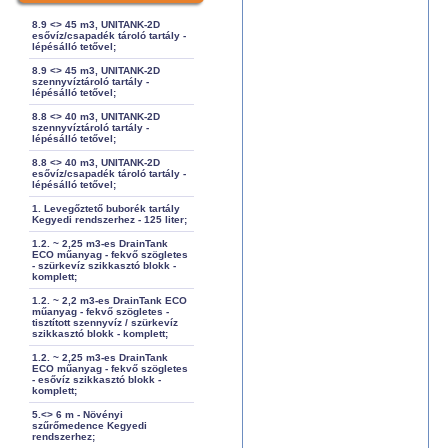
8.9 <> 45 m3, UNITANK-2D
esővíz/csapadék tároló tartály -
lépésálló tetővel;
8.9 <> 45 m3, UNITANK-2D
szennyvíztároló tartály -
lépésálló tetővel;
8.8 <> 40 m3, UNITANK-2D
szennyvíztároló tartály -
lépésálló tetővel;
8.8 <> 40 m3, UNITANK-2D
esővíz/csapadék tároló tartály -
lépésálló tetővel;
1. Levegőztető buborék tartály
Kegyedi rendszerhez - 125 liter;
1.2. ~ 2,25 m3-es DrainTank
ECO műanyag - fekvő szögletes
- szürkevíz szikkasztó blokk -
komplett;
1.2. ~ 2,2 m3-es DrainTank ECO
műanyag - fekvő szögletes -
tisztított szennyvíz / szürkevíz
szikkasztó blokk - komplett;
1.2. ~ 2,25 m3-es DrainTank
ECO műanyag - fekvő szögletes
- esővíz szikkasztó blokk -
komplett;
5.<> 6 m - Növényi
szűrőmedence Kegyedi
rendszerhez;