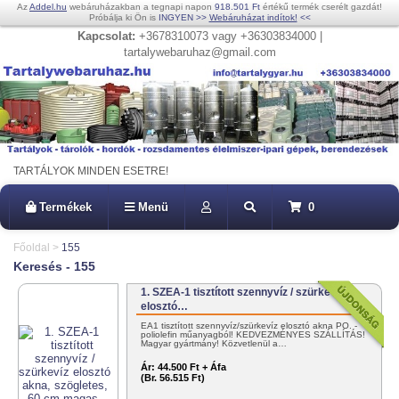
Az
Addel.hu
webáruházakban a tegnapi napon
918.501 Ft
értékű termék cserélt gazdát!
Próbálja ki Ön is
INGYEN
>>
Webáruházat indítok!
<<
Kapcsolat:
+3678310073 vagy +36303834000 |
tartalywebaruhaz@gmail.com
TARTÁLYOK MINDEN ESETRE!
Termékek
Menü
0
Főoldal
>
155
Keresés - 155
1. SZEA-1 tisztított szennyvíz / szürkevíz
elosztó…
EA1 tisztított szennyvíz/szürkevíz elosztó akna PO. -
poliolefin műanyagból! KEDVEZMÉNYES SZÁLLÍTÁS!
Magyar gyártmány! Közvetlenül a…
Ár:
44.500 Ft + Áfa
(Br. 56.515 Ft)