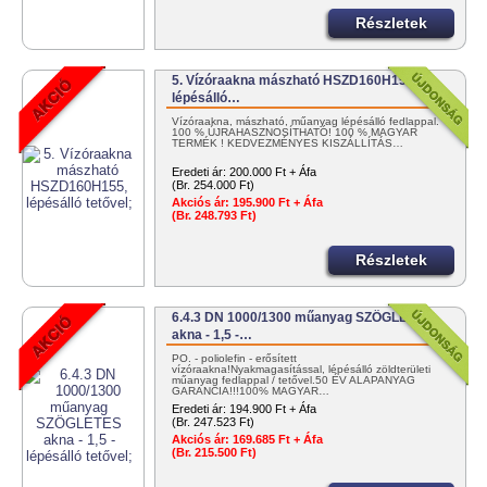
Részletek
5. Vízóraakna mászható HSZD160H155,
lépésálló…
Vízóraakna, mászható, műanyag lépésálló fedlappal.
100 % ÚJRAHASZNOSÍTHATÓ! 100 % MAGYAR
TERMÉK ! KEDVEZMÉNYES KISZÁLLÍTÁS…
Eredeti ár:
200.000 Ft + Áfa
(Br. 254.000 Ft)
Akciós ár:
195.900 Ft + Áfa
(Br. 248.793 Ft)
Részletek
6.4.3 DN 1000/1300 műanyag SZÖGLETES
akna - 1,5 -…
PO. - poliolefin - erősített
vízóraakna!Nyakmagasítással, lépésálló zöldterületi
műanyag fedlappal / tetővel.50 ÉV ALAPANYAG
GARANCIA!!!100% MAGYAR…
Eredeti ár:
194.900 Ft + Áfa
(Br. 247.523 Ft)
Akciós ár:
169.685 Ft + Áfa
(Br. 215.500 Ft)