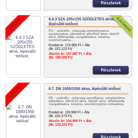
Részletek
6.4.3 SZA 105x155 SZÖGLETES akna,
lépésálló tetővel;
PO. - poliolefin - műanyag szerelvényakna,
szivattyúakna, kábelakna, ellenőrző akna, ülepítő
akna, előtéttartály, csurgalékakna, kútakna,
szerelvényakna,…
Eredeti ár:
174.900 Ft + Áfa
(Br. 222.123 Ft)
Akciós ár:
157.087 Ft + Áfa
(Br. 199.500 Ft)
Részletek
6.7. DN 1000/1550 akna, lépésálló tetővel
PE. - polietilén - műanyag szerelőakna, szivattyúakna,
kábelakna, ellenőrző akna, ülepítő akna, előtéttartály,
csurgalékakna, kútakna, szerelvényakna vízóraakna,
…
Eredeti ár:
119.900 Ft + Áfa
(Br. 152.273 Ft)
Akciós ár:
104.900 Ft + Áfa
(Br. 133.223 Ft)
Részletek