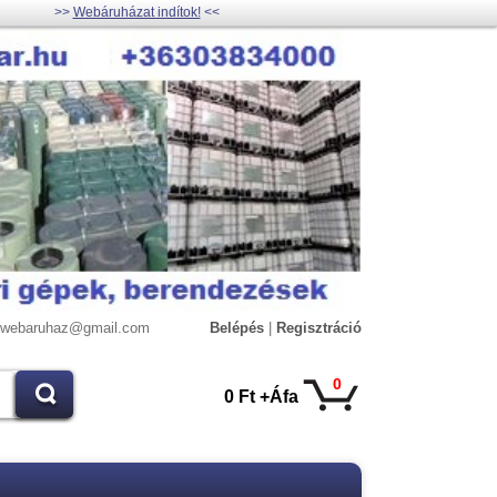
>>
Webáruházat indítok!
<<
lywebaruhaz@gmail.com
Belépés
|
Regisztráció
0
0 Ft +Áfa