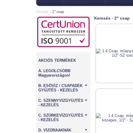
Főoldal
>
2" csap
Keresés - 2" csap
AKCIÓS TERMÉKEK
A. LEGOLCSÓBB
Magyarországon!
B. ESŐVÍZ / CSAPADÉK
►
GYŰJTÉS - KEZELÉS
C. SZENNYVÍZGYŰJTÉS
►
- KEZELÉS
C. SZÜRKEVÍZGYŰJTÉS
►
- KEZELÉS
D. VÍZÓRAAKNÁK
►