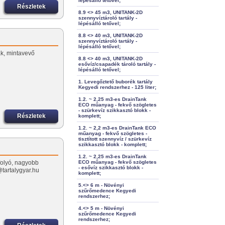
lépésálló tetővel;
Részletek
8.9 <> 45 m3, UNITANK-2D
szennyvíztároló tartály -
lépésálló tetővel;
8.8 <> 40 m3, UNITANK-2D
szennyvíztároló tartály -
lépésálló tetővel;
k, mintavevő
8.8 <> 40 m3, UNITANK-2D
esővíz/csapadék tároló tartály -
lépésálló tetővel;
1. Levegőztető buborék tartály
Kegyedi rendszerhez - 125 liter;
1.2. ~ 2,25 m3-es DrainTank
ECO műanyag - fekvő szögletes
- szürkevíz szikkasztó blokk -
Részletek
komplett;
1.2. ~ 2,2 m3-es DrainTank ECO
műanyag - fekvő szögletes -
tisztított szennyvíz / szürkevíz
szikkasztó blokk - komplett;
1.2. ~ 2,25 m3-es DrainTank
ifolyó, nagyobb
ECO műanyag - fekvő szögletes
- esővíz szikkasztó blokk -
tartalygyar.hu
komplett;
5.<> 6 m - Növényi
szűrőmedence Kegyedi
rendszerhez;
4.<> 5 m - Növényi
szűrőmedence Kegyedi
rendszerhez;