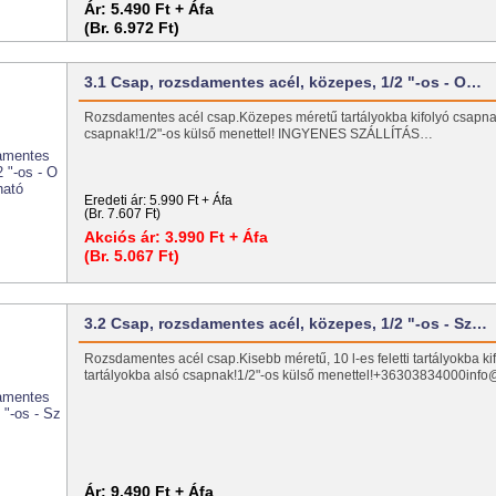
Ár:
5.490 Ft + Áfa
(Br. 6.972 Ft)
3.1 Csap, rozsdamentes acél, közepes, 1/2 "-os - O…
Rozsdamentes acél csap.Közepes méretű tartályokba kifolyó csapna
csapnak!1/2"-os külső menettel! INGYENES SZÁLLÍTÁS…
Eredeti ár:
5.990 Ft + Áfa
(Br. 7.607 Ft)
Akciós ár:
3.990 Ft + Áfa
(Br. 5.067 Ft)
3.2 Csap, rozsdamentes acél, közepes, 1/2 "-os - Sz…
Rozsdamentes acél csap.Kisebb méretű, 10 l-es feletti tartályokba k
tartályokba alsó csapnak!1/2"-os külső menettel!+36303834000info@
Ár:
9.490 Ft + Áfa