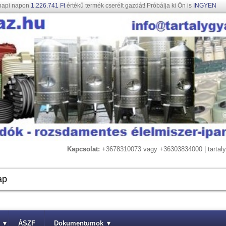
napi napon
1.226.741 Ft
értékű termék cserélt gazdát! Próbálja ki Ön is
INGYEN
Kapcsolat:
+3678310073 vagy +36303834000 | tarta
▾
ÁSZF
Dokumentumok
▾