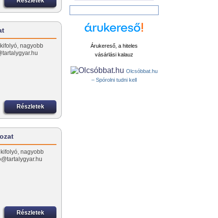
Részletek
at
 kifolyó, nagyobb
Árukereső, a hiteles
tartalygyar.hu
vásárlási kalauz
Olcsóbbat.hu
– Spórolni tudni kell
Részletek
rozat
 kifolyó, nagyobb
o@tartalygyar.hu
Részletek