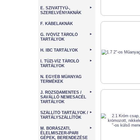
E. SZIVATTYÚ-,
►
SZERELVÉNYAKNÁK
F. KÁBELAKNÁK
G. IVÓVÍZ TÁROLÓ
►
TARTÁLYOK
H. IBC TARTÁLYOK
►
I. TŰZI-VÍZ TÁROLÓ
►
TARTÁLYOK
N. EGYÉB MŰANYAG
TERMÉKEK
J. ROZSDAMENTES /
►
SAVÁLLÓ NEMESACÉL
TARTÁLYOK
SZÁLLÍTÓ TARTÁLYOK /
►
TARTÁLYSZÁLLÍTÓK
M. BORÁSZATI,
►
ÉLELMISZER-IPARI
GÉPEK, BERENDEZÉSE