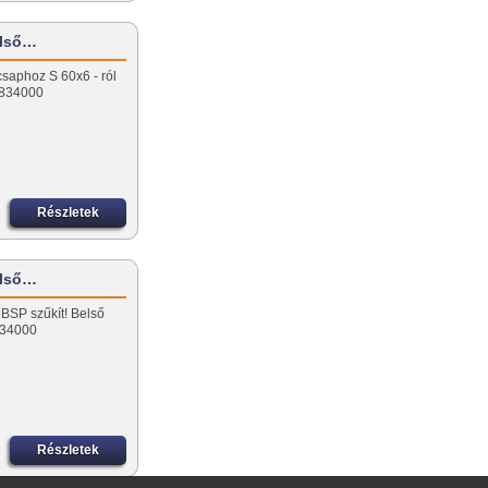
ülső…
csaphoz S 60x6 - ról
3834000
Részletek
első…
 BSP szűkít! Belső
834000
Részletek