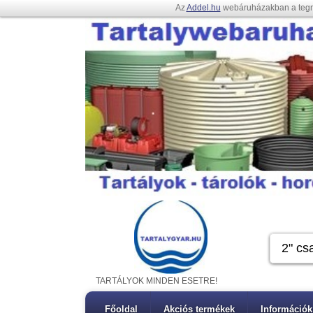
Az
Addel.hu
webáruházakban a teg
TARTÁLYOK MINDEN ESETRE!
Főoldal
Akciós termékek
Információk