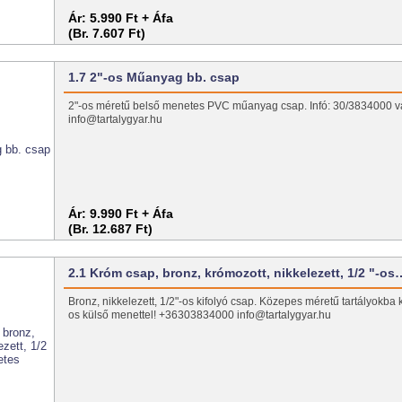
Ár:
5.990 Ft + Áfa
(Br. 7.607 Ft)
1.7 2"-os Műanyag bb. csap
2"-os méretű belső menetes PVC műanyag csap. Infó: 30/3834000 
info@tartalygyar.hu
Ár:
9.990 Ft + Áfa
(Br. 12.687 Ft)
2.1 Króm csap, bronz, krómozott, nikkelezett, 1/2 "-os
Bronz, nikkelezett, 1/2"-os kifolyó csap. Közepes méretű tartályokba k
os külső menettel! +36303834000 info@tartalygyar.hu