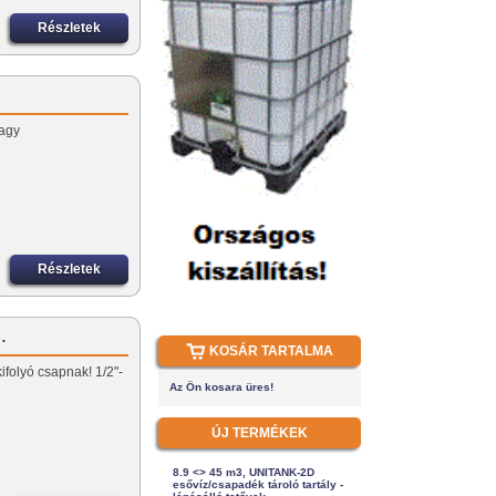
Részletek
vagy
Részletek
…
KOSÁR TARTALMA
ifolyó csapnak! 1/2"-
Az Ön kosara üres!
ÚJ TERMÉKEK
8.9 <> 45 m3, UNITANK-2D
esővíz/csapadék tároló tartály -