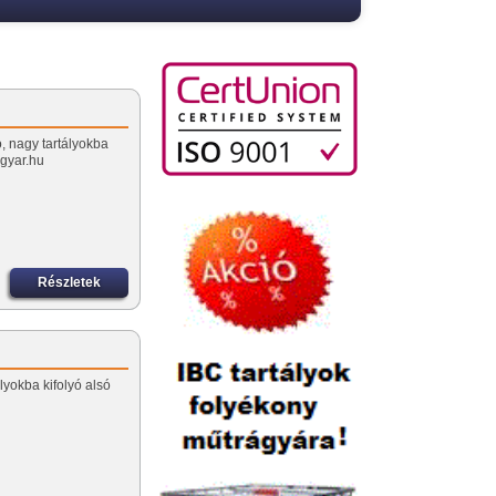
ó, nagy tartályokba
ygyar.hu
Részletek
lyokba kifolyó alsó