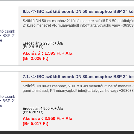
6.5. <> IBC szűkítő csonk DN 50-es csaphoz BSP 2" k
Szűkítő DN 50-es csaphoz 2" külső menetre szűkít! DN 50-es kifolyó
2" külső menetre! PP. műanyagból! info@tartalygyar.hu vagy +3630
Eredeti ár:
2.295 Ft + Áfa
(Br. 2.915 Ft)
Akciós ár:
1.595 Ft + Áfa
(Br. 2.026 Ft)
7.1. <> IBC szűkítő csonk DN 80-as csaphoz BSP 2" b
Szűkítő DN 80-es csaphoz, S100 x 8 -as menetről 2" belső menetre /
gumi tömítéssel, PP. műanyagból! info@tartalygyar.hu vagy +36303
Eredeti ár:
4.950 Ft + Áfa
(Br. 6.287 Ft)
Akciós ár:
3.950 Ft + Áfa
(Br. 5.017 Ft)