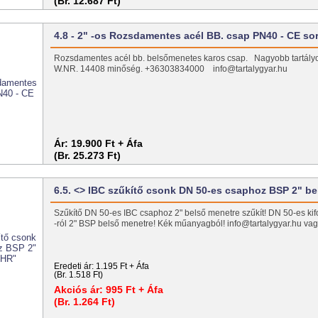
(Br. 12.687 Ft)
4.8 - 2" -os Rozsdamentes acél BB. csap PN40 - CE so
Rozsdamentes acél bb. belsőmenetes karos csap. Nagyobb tartály
W.NR. 14408 minőség. +36303834000 info@tartalygyar.hu
Ár:
19.900 Ft + Áfa
(Br. 25.273 Ft)
6.5. <> IBC szűkítő csonk DN 50-es csaphoz BSP 2" b
Szűkítő DN 50-es IBC csaphoz 2" belső menetre szűkít! DN 50-es ki
-ról 2" BSP belső menetre! Kék műanyagból! info@tartalygyar.hu 
Eredeti ár:
1.195 Ft + Áfa
(Br. 1.518 Ft)
Akciós ár:
995 Ft + Áfa
(Br. 1.264 Ft)