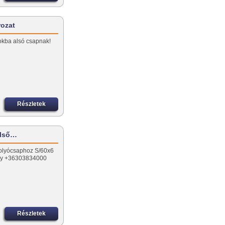
rozat
okba alsó csapnak!
Részletek
első…
folyócsaphoz S/60x6
vagy +36303834000
Részletek