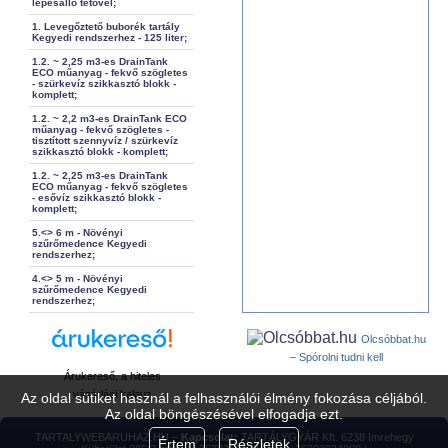
lépésálló tetővel;
1. Levegőztető buborék tartály
Kegyedi rendszerhez - 125 liter;
1.2. ~ 2,25 m3-es DrainTank
ECO műanyag - fekvő szögletes
- szürkevíz szikkasztó blokk -
komplett;
1.2. ~ 2,2 m3-es DrainTank ECO
műanyag - fekvő szögletes -
tisztított szennyvíz / szürkevíz
szikkasztó blokk - komplett;
1.2. ~ 2,25 m3-es DrainTank
ECO műanyag - fekvő szögletes
- esővíz szikkasztó blokk -
komplett;
5.<> 6 m - Növényi
szűrőmedence Kegyedi
rendszerhez;
4.<> 5 m - Növényi
szűrőmedence Kegyedi
rendszerhez;
Olcsóbbat.hu
– Spórolni tudni kell
Árukereső, a hiteles
vásárlási kalauz
Az oldal sütiket használ a felhasználói élmény fokozása céljából.
Az oldal böngészésével elfogadja ezt.
TARTALYWEBARUHAZ.HU –
Kapcsolat:
TARTÁLYGYÁR Kft. 6238 Imrehegy
Értem
Részletek