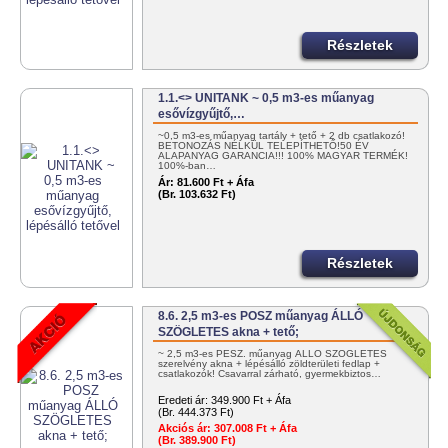
Részletek
1.1.<> UNITANK ~ 0,5 m3-es műanyag
esővízgyűjtő,…
~0,5 m3-es műanyag tartály + tető + 2 db csatlakozó!
BETONOZÁS NÉLKÜL TELEPÍTHETŐ!50 ÉV
ALAPANYAG GARANCIA!!! 100% MAGYAR TERMÉK!
100%-ban…
Ár:
81.600 Ft + Áfa
(Br. 103.632 Ft)
Részletek
8.6. 2,5 m3-es POSZ műanyag ÁLLÓ
SZÖGLETES akna + tető;
~ 2,5 m3-es PESZ. műanyag ÁLLÓ SZÖGLETES
szerelvény akna + lépésálló zöldterületi fedlap +
csatlakozók! Csavarral zárható, gyermekbiztos…
Eredeti ár:
349.900 Ft + Áfa
(Br. 444.373 Ft)
Akciós ár:
307.008 Ft + Áfa
(Br. 389.900 Ft)