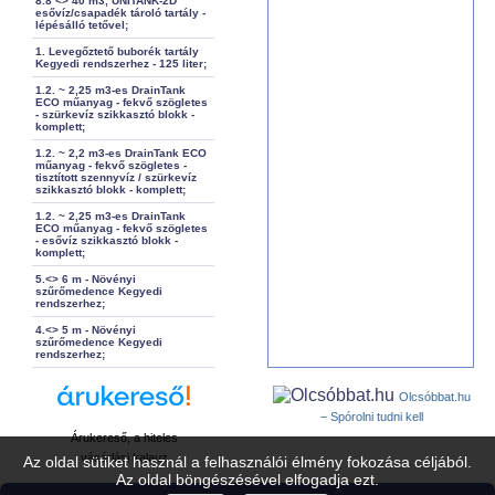
8.8 <> 40 m3, UNITANK-2D
esővíz/csapadék tároló tartály -
lépésálló tetővel;
1. Levegőztető buborék tartály
Kegyedi rendszerhez - 125 liter;
1.2. ~ 2,25 m3-es DrainTank
ECO műanyag - fekvő szögletes
- szürkevíz szikkasztó blokk -
komplett;
1.2. ~ 2,2 m3-es DrainTank ECO
műanyag - fekvő szögletes -
tisztított szennyvíz / szürkevíz
szikkasztó blokk - komplett;
1.2. ~ 2,25 m3-es DrainTank
ECO műanyag - fekvő szögletes
- esővíz szikkasztó blokk -
komplett;
5.<> 6 m - Növényi
szűrőmedence Kegyedi
rendszerhez;
4.<> 5 m - Növényi
szűrőmedence Kegyedi
rendszerhez;
Olcsóbbat.hu
– Spórolni tudni kell
Árukereső, a hiteles
vásárlási kalauz
Az oldal sütiket használ a felhasználói élmény fokozása céljából.
Az oldal böngészésével elfogadja ezt.