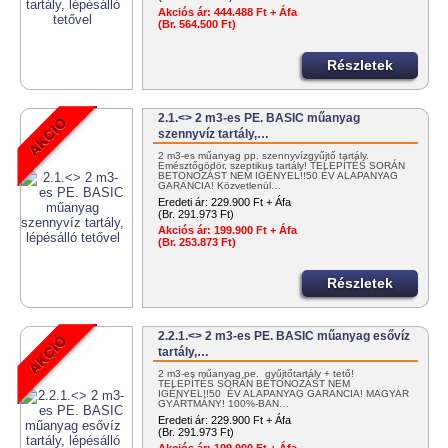
Akciós ár:
444.488 Ft + Áfa
(Br. 564.500 Ft)
Részletek
2.1.<> 2 m3-es PE. BASIC műanyag
szennyvíz tartály,…
2 m3-es műanyag pp. szennyvízgyűjtő tartály.
Emésztőgödör, szeptikus tartály! TELEPÍTÉS SORÁN
BETONOZÁST NEM IGÉNYEL!!50 ÉV ALAPANYAG
GARANCIA! Közvetlenül…
Eredeti ár:
229.900 Ft + Áfa
(Br. 291.973 Ft)
Akciós ár:
199.900 Ft + Áfa
(Br. 253.873 Ft)
Részletek
2.2.1.<> 2 m3-es PE. BASIC műanyag esővíz
tartály,…
2 m3-es műanyag pe. gyűjtőtartály + tető!
TELEPÍTÉS SORÁN BETONOZÁST NEM
IGÉNYEL!!50 ÉV ALAPANYAG GARANCIA! MAGYAR
GYÁRTMÁNY! 100%-BAN…
Eredeti ár:
229.900 Ft + Áfa
(Br. 291.973 Ft)