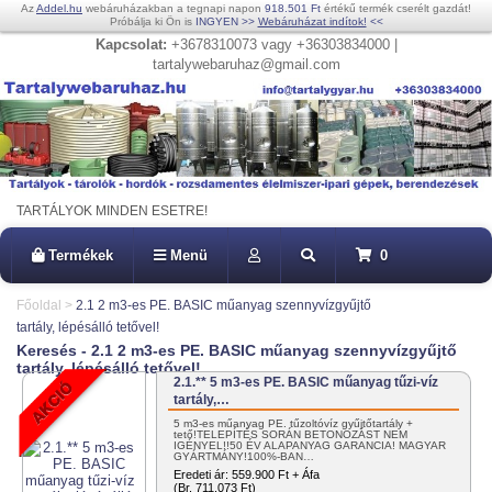
Az
Addel.hu
webáruházakban a tegnapi napon
918.501 Ft
értékű termék cserélt gazdát!
Próbálja ki Ön is
INGYEN
>>
Webáruházat indítok!
<<
Kapcsolat:
+3678310073 vagy +36303834000 |
tartalywebaruhaz@gmail.com
TARTÁLYOK MINDEN ESETRE!
Termékek
Menü
0
Főoldal
>
2.1 2 m3-es PE. BASIC műanyag szennyvízgyűjtő
tartály, lépésálló tetővel!
Keresés - 2.1 2 m3-es PE. BASIC műanyag szennyvízgyűjtő
tartály, lépésálló tetővel!
2.1.** 5 m3-es PE. BASIC műanyag tűzi-víz
tartály,…
5 m3-es műanyag PE. tűzoltóvíz gyűjtőtartály +
tető!TELEPÍTÉS SORÁN BETONOZÁST NEM
IGÉNYEL!!50 ÉV ALAPANYAG GARANCIA! MAGYAR
GYÁRTMÁNY!100%-BAN…
Eredeti ár:
559.900 Ft + Áfa
(Br. 711.073 Ft)