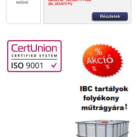
Akciós ár:
199.900 Ft + Áfa
(Br. 253.873 Ft)
Részletek