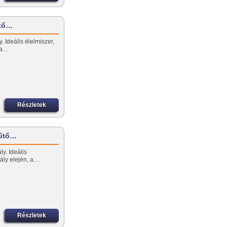
űtő…
 Ideális élelmiszer,
, a…
Részletek
hűtő…
y. Ideális
rtály elején, a…
Részletek