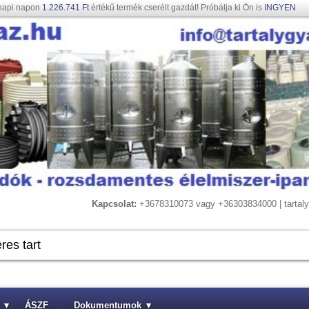
napi napon
1.226.741 Ft
értékű termék cserélt gazdát! Próbálja ki Ön is
INGYEN
Kapcsolat:
+3678310073 vagy +36303834000 | tarta
▾
ÁSZF
Dokumentumok
▾