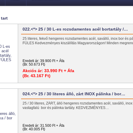
 tart
022.<*> 25 / 30 L-es rozsdamentes acél bortartály /…
25 literes, fekvő hengeres rozsdamentes acél, saválló, inox bor és pál
FÜLES Kedvezményes kiszállítás Magyarországon! Minden megre
Eredeti ár:
39.900 Ft + Áfa
(Br. 50.673 Ft)
Akciós ár:
33.990 Ft + Áfa
(Br. 43.167 Ft)
024.<*> 25 / 30 literes álló, zárt INOX pálinka / bor…
25 / 30 literes, ZÁRT, álló hengeres rozsdamentes acél, saválló, inox 
vastagfalú bor és pálinka tartály. KEDVEZMÉNYES…
Eredeti ár:
31.500 Ft + Áfa
(Br. 40.005 Ft)