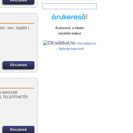
Részletek
ó-, sav-, lúgálló (
Árukereső, a hiteles
vásárlási kalauz
Olcsóbbat.hu
– Spórolni tudni kell
Részletek
00% MAGYAR
L TELEPÍTHETŐ!
Részletek