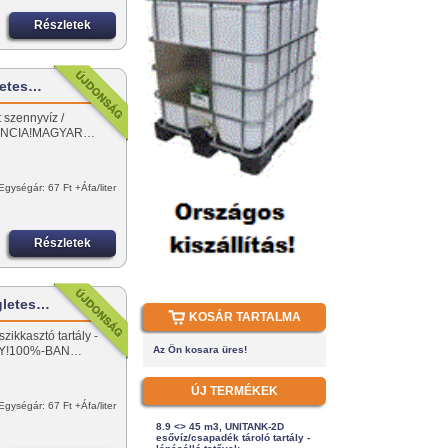
Részletek
letes…
t szennyvíz /
ARANCIA!MAGYAR…
Egységár: 67 Ft +Áfa/liter
Részletek
gletes…
KOSÁR TARTALMA
zikkasztó tartály -
NY!100%-BAN…
Az Ön kosara üres!
ÚJ TERMÉKEK
Egységár: 67 Ft +Áfa/liter
8.9 <> 45 m3, UNITANK-2D
esővíz/csapadék tároló tartály -