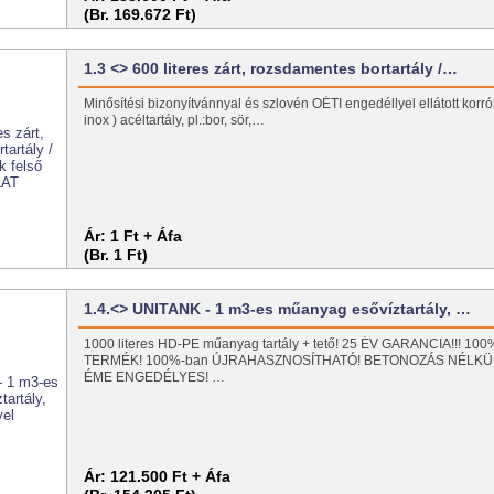
(Br. 169.672 Ft)
1.3 <> 600 literes zárt, rozsdamentes bortartály /…
Minősítési bizonyítvánnyal és szlovén OÉTI engedéllyel ellátott korrózi
inox ) acéltartály, pl.:bor, sör,…
Ár:
1 Ft + Áfa
(Br. 1 Ft)
1.4.<> UNITANK - 1 m3-es műanyag esővíztartály, …
1000 literes HD-PE műanyag tartály + tető! 25 ÉV GARANCIA!!! 1
TERMÉK! 100%-ban ÚJRAHASZNOSÍTHATÓ! BETONOZÁS NÉLKÜ
ÉME ENGEDÉLYES! …
Ár:
121.500 Ft + Áfa