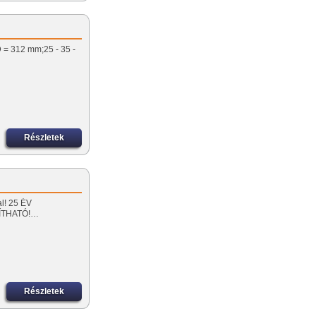
D = 312 mm;25 - 35 -
Részletek
al! 25 ÉV
ÍTHATÓ!…
Részletek