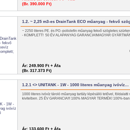
(Br. 390.000 Ft)
1.2. ~ 2,25 m3-es DrainTank ECO műanyag - fekvő szö
~ 2250 literes PE. és PO.-poliolefin műanyag fekvő szögletes szürkeví
- KOMPLETT! 50 ÉV ALAPANYAG GARANCIA!MAGYAR GYÁRTM
Ár:
249.900 Ft + Áfa
(Br. 317.373 Ft)
1.2.1 <> UNITANK - 1W - 1000 literes műanyag ivóvíz…
1000 literes ivóvíz tároló műanyag tartály lépésálló tetővel, földalatti v
kivitelben. 25 ÉV GARANCIA!!! 100% MAGYAR TERMÉK! 100%-ba
Ár:
133.600 Ft + Áfa