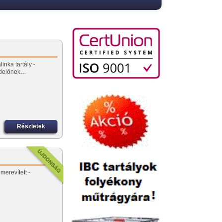
inka tartály -
ndelőnek…
Részletek
merevített -