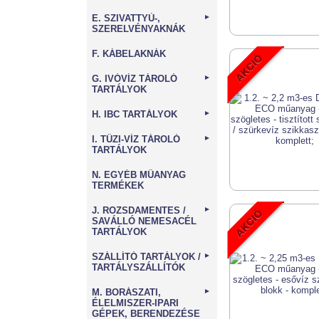
E. SZIVATTYÚ-,
►
SZERELVÉNYAKNÁK
F. KÁBELAKNÁK
G. IVÓVÍZ TÁROLÓ
►
TARTÁLYOK
H. IBC TARTÁLYOK
►
I. TŰZI-VÍZ TÁROLÓ
►
TARTÁLYOK
N. EGYÉB MŰANYAG
TERMÉKEK
J. ROZSDAMENTES /
►
SAVÁLLÓ NEMESACÉL
TARTÁLYOK
SZÁLLÍTÓ TARTÁLYOK /
►
TARTÁLYSZÁLLÍTÓK
M. BORÁSZATI,
►
ÉLELMISZER-IPARI
GÉPEK, BERENDEZÉSE