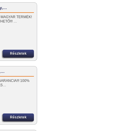
ly,…
100% MAGYAR TERMÉK!
HETŐ!!! …
Részletek
y,…
ÉV GARANCIA!!! 100%
ÁS…
Részletek