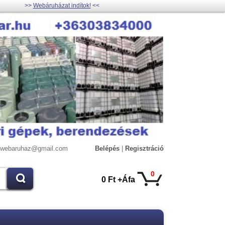
>>
Webáruházat indítok!
<<
lywebaruhaz@gmail.com
Belépés
|
Regisztráció
0
0 Ft +Áfa