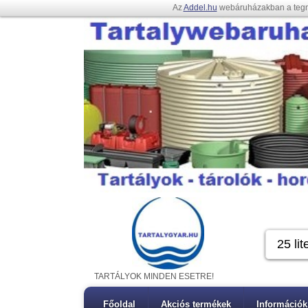
Az
Addel.hu
webáruházakban a teg
TARTÁLYOK MINDEN ESETRE!
Főoldal
Akciós termékek
Információk