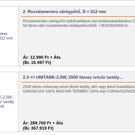
2. Rozsdamentes zárógyűrű, D = 312 mm
Rozsdamentes zárógyűrű nyitott tartályok zárt tartállyáalakításához.
50 literes álló rozsdamentes tartályokhoz!Infó: +36303834000 ill.…
Ár:
12.990 Ft + Áfa
(Br. 16.497 Ft)
2.3 <> UNITANK-2,5W, 2500 literes ivóvíz tartály…
2500 literes műanyag ivóvíz tároló tartály, álló vagy fekvő kialakításs
GARANCIA!!! 100% MAGYAR TERMÉK! 100%-ban ÚJRAHASZNOS
Ár:
289.700 Ft + Áfa
(Br. 367.919 Ft)