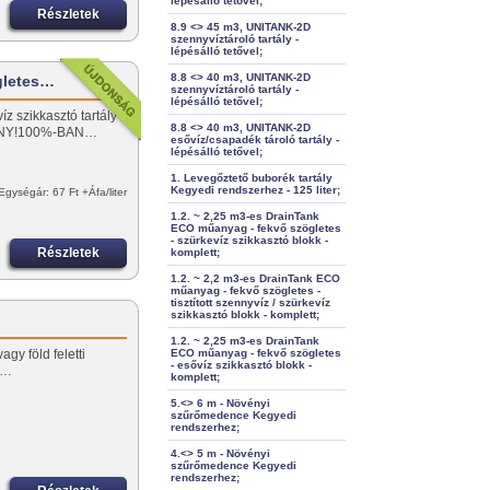
lépésálló tetővel;
Részletek
8.9 <> 45 m3, UNITANK-2D
szennyvíztároló tartály -
lépésálló tetővel;
8.8 <> 40 m3, UNITANK-2D
gletes…
szennyvíztároló tartály -
lépésálló tetővel;
z szikkasztó tartály
8.8 <> 40 m3, UNITANK-2D
ÁNY!100%-BAN…
esővíz/csapadék tároló tartály -
lépésálló tetővel;
1. Levegőztető buborék tartály
Kegyedi rendszerhez - 125 liter;
Egységár: 67 Ft +Áfa/liter
1.2. ~ 2,25 m3-es DrainTank
ECO műanyag - fekvő szögletes
- szürkevíz szikkasztó blokk -
Részletek
komplett;
1.2. ~ 2,2 m3-es DrainTank ECO
műanyag - fekvő szögletes -
tisztított szennyvíz / szürkevíz
szikkasztó blokk - komplett;
1.2. ~ 2,25 m3-es DrainTank
agy föld feletti
ECO műanyag - fekvő szögletes
- esővíz szikkasztó blokk -
n…
komplett;
5.<> 6 m - Növényi
szűrőmedence Kegyedi
rendszerhez;
4.<> 5 m - Növényi
szűrőmedence Kegyedi
rendszerhez;