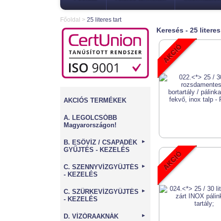
Főoldal
>
25 literes tart
Keresés - 25 literes
AKCIÓS TERMÉKEK
A. LEGOLCSÓBB
Magyarországon!
B. ESŐVÍZ / CSAPADÉK
►
GYŰJTÉS - KEZELÉS
C. SZENNYVÍZGYŰJTÉS
►
- KEZELÉS
C. SZÜRKEVÍZGYŰJTÉS
►
- KEZELÉS
D. VÍZÓRAAKNÁK
►