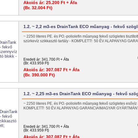
Akciós ár:
25.200 Ft + Áfa
(Br. 32.004 Ft)
1.2. ~ 2,2 m3-es DrainTank ECO műanyag - fekvő szög
~ 2250 literes PE. és PO.-poliolefin műanyag fekvő szögletes tisztítot
szürkevíz szikkasztó tartály - KOMPLETT! 50 ÉV ALAPANYAG G
Eredeti ár:
341.700 Ft + Áfa
(Br. 433.959 Ft)
Akciós ár:
307.087 Ft + Áfa
(Br. 390.000 Ft)
1.2. ~ 2,25 m3-es DrainTank ECO műanyag - fekvő szö
~ 2250 literes PE. és PO.-poliolefin műanyag fekvő szögletes esővíz s
KOMPLETT! 50 ÉV ALAPANYAG GARANCIA!MAGYAR GYÁRTMÁ
Eredeti ár:
341.700 Ft + Áfa
(Br. 433.959 Ft)
Akciós ár:
307.087 Ft + Áfa