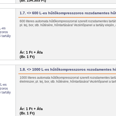
(Br. 154.305 Ft)
1.7. <> 600 L-es hűtőkompresszoros rozsdamentes h
600 literes automata hűtőkompresszorral szerelt rozsdamentes tartály.
pl. tej, bor, stb. hűtésére, hőntartására! Vezérlőpanel a tartály elején
Ár:
1 Ft + Áfa
(Br. 1 Ft)
1.8. <> 1000 L-es hűtőkompresszoros rozsdamentes 
1000 literes automata hűtőkompresszorral szerelt rozsdamentes tartál
élelmiszer, pl. tej, bor, stb. hűtésére, hőntartására! Vezérlőpanel a ta
Ár:
1 Ft + Áfa
(Br. 1 Ft)