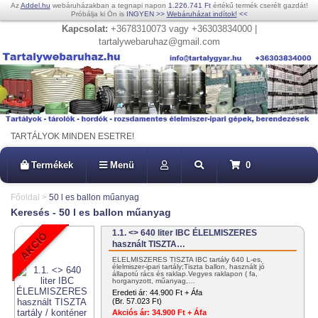
Az
Addel.hu
webáruházakban a tegnapi napon
1.226.741 Ft
értékű termék cserélt gazdát!
Próbálja ki Ön is
INGYEN
>>
Webáruházat indítok!
<<
Kapcsolat:
+3678310073 vagy +36303834000 |
tartalywebaruhaz@gmail.com
TARTÁLYOK MINDEN ESETRE!
Termékek
Menü
0
Főoldal
>
50 l es ballon műanyag
Keresés - 50 l es ballon műanyag
1.1. <> 640 liter IBC ÉLELMISZERES
használt TISZTA…
ÉLELMISZERES TISZTA IBC tartály 640 L-es,
élelmiszer-ipari tartály;Tiszta ballon, használt jó
állapotú rács és raklap.Vegyes raklapon ( fa,
horganyzott, műanyag,…
Eredeti ár:
44.900 Ft + Áfa
(Br. 57.023 Ft)
Akciós ár:
34.900 Ft + Áfa