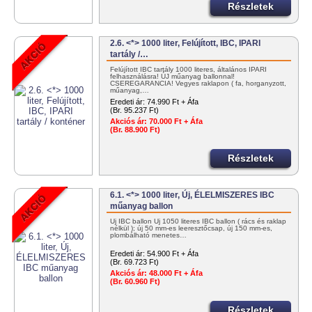
Részletek
2.6. <*> 1000 liter, Felújított, IBC, IPARI
tartály /…
Felújított IBC tartály 1000 literes, általános IPARI
felhasználásra! ÚJ műanyag ballonnal!
CSEREGARANCIA! Vegyes raklapon ( fa, horganyzott,
műanyag,…
Eredeti ár:
74.990 Ft + Áfa
(Br. 95.237 Ft)
Akciós ár:
70.000 Ft + Áfa
(Br. 88.900 Ft)
Részletek
6.1. <*> 1000 liter, Új, ÉLELMISZERES IBC
műanyag ballon
Új IBC ballon Új 1050 literes IBC ballon ( rács és raklap
nélkül ); új 50 mm-es leeresztőcsap, új 150 mm-es,
plombálható menetes…
Eredeti ár:
54.900 Ft + Áfa
(Br. 69.723 Ft)
Akciós ár:
48.000 Ft + Áfa
(Br. 60.960 Ft)
Részletek