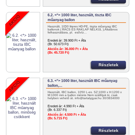
6.2. <*> 1000 liter, használt, tiszta IBC
műanyag ballon
Használt, 1050 literes HD-PE, tiszta műanyag IBC
ballonok ( RÁCS ÉS RAKLAP NÉLKÜL );Általános
felhasználásra, pl. esővíz…
Eredeti ár:
39.900 Ft + Áfa
(Br. 50.673 Ft)
Akciós ár:
36.000 Ft + Áfa
(Br. 45.720 Ft)
Részletek
6.3. <*> 1000 liter, használt IBC műanyag
ballon,…
Használt, IBC ballon, 1050 L-es. SZ:1000 x H:1200 x
M:1000 mm a ballon mérete.Nem szállítjuk ki, csak
helyben vehető át. info@tartalygyar.hu 30/3834000
Eredeti ár:
4.990 Ft + Áfa
(Br. 6.337 Ft)
Akciós ár:
4.500 Ft + Áfa
(Br. 5.715 Ft)
Részletek