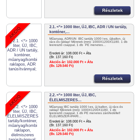
Részletek
2.1. <*> 1000 liter, ÚJ, IBC, ADR / UN tartály,
konténer,…
Műanyag, ADR/UN IBC tartály 1000 l-es, újballon, új
rács és raklap! Méretek (mm): 1000X1200X1180. 1 db
leeresztő csappal, 1 db PE menetes…
Eredeti ár:
108.000 Ft + Áfa
(Br. 137.160 Ft)
Akciós ár:
102.000 Ft + Áfa
(Br. 129.540 Ft)
Részletek
2.2. <*> 1000 liter, ÚJ, IBC,
ÉLELMISZERES…
Műanyag IBC tartály 1000 l-es, új ballon, új rács és
raklap! Méretek (mm): 1000X1200X1180. 1 db
leeresztő csappal, 1 db PE menetes zárófedéllel!
ÉLELMISZER-IPARI…
Eredeti ár:
108.000 Ft + Áfa
(Br. 137.160 Ft)
Akciós ár:
102.000 Ft + Áfa
(Br. 129.540 Ft)