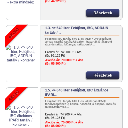
(Br. 44.323 Ft)
Részletek
1.3. <> 640 liter, Felújított, IBC, ADR/UN
tartály /…
Felújított IBC tartály 640 L-es, ADR / UN veszélyes
anyag szállító tartály;Új ballon, használt jó állapotú
rács és raklap.Műanyag raklapon! A…
Eredeti ár:
74.900 Ft + Áfa
(Br. 95.123 Ft)
Akciós ár:
70.000 Ft + Áfa
(Br. 88.900 Ft)
Részletek
1.5. <> 640 liter, Felújított, IBC általános
IPARI…
Felújított IBC tartály 640 L-es, általános IPARI
tartály/konténer;Új ballon, használt jó állapotú rács és
raklap.Műanyag…
Eredeti ár:
74.900 Ft + Áfa
(Br. 95.123 Ft)
Akciós ár:
70.000 Ft + Áfa
(Br. 88.900 Ft)