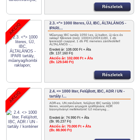
Részletek
2.3. <*> 1000 literes, ÚJ, IBC, ÁLTALÁNOS -
IPARI…
Műanyag IBC tartály 1050 l-es, új ballon, új rács és
raklap! Méretek (mm): 1000X1200X1180. 1 db
leeresztő csappal, 1 db PE menetes zárófedéllel!
ÁLTALÁNOS -…
Eredeti ár:
108.000 Ft + Áfa
(Br. 137.160 Ft)
Akciós ár:
102.000 Ft + Áfa
(Br. 129.540 Ft)
Részletek
2.4. <> 1000 liter, Felújított, IBC, ADR / UN -
tartály /…
ADR-es, UN minősített, felújított IBC tartály 1000
literes, veszélyes anyagok szállítására; ADR
bizonyítványt mellékelünk! ÚJ műanyag…
Eredeti ár:
74.990 Ft + Áfa
(Br. 95.237 Ft)
Akciós ár:
70.000 Ft + Áfa
(Br. 88.900 Ft)