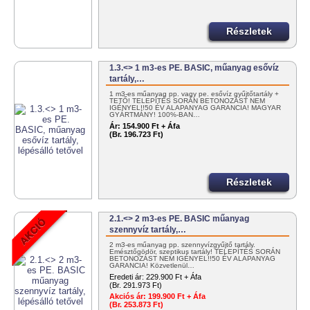
Részletek
1.3.<> 1 m3-es PE. BASIC, műanyag esővíz
tartály,…
1 m3-es műanyag pp. vagy pe. esővíz gyűjtőtartály +
TETŐ! TELEPÍTÉS SORÁN BETONOZÁST NEM
IGÉNYEL!!50 ÉV ALAPANYAG GARANCIA! MAGYAR
GYÁRTMÁNY! 100%-BAN…
Ár:
154.900 Ft + Áfa
(Br. 196.723 Ft)
Részletek
2.1.<> 2 m3-es PE. BASIC műanyag
szennyvíz tartály,…
2 m3-es műanyag pp. szennyvízgyűjtő tartály.
Emésztőgödör, szeptikus tartály! TELEPÍTÉS SORÁN
BETONOZÁST NEM IGÉNYEL!!50 ÉV ALAPANYAG
GARANCIA! Közvetlenül…
Eredeti ár:
229.900 Ft + Áfa
(Br. 291.973 Ft)
Akciós ár:
199.900 Ft + Áfa
(Br. 253.873 Ft)