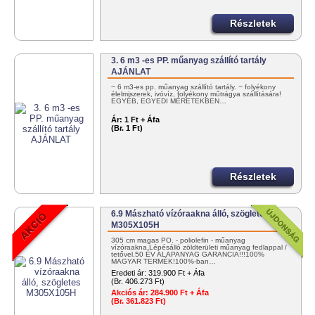
Részletek
3. 6 m3 -es PP. műanyag szállító tartály
AJÁNLAT
~ 6 m3-es pp. műanyag szállító tartály. ~ folyékony
élelmiszerek, ivóvíz, folyékony műtrágya szállítására!
EGYÉB, EGYEDI MÉRETEKBEN…
Ár:
1 Ft + Áfa
(Br. 1 Ft)
Részletek
6.9 Mászható vízóraakna álló, szögletes
M305X105H
305 cm magas PO. - poliolefin - műanyag
vízóraakna.Lépésálló zöldterületi műanyag fedlappal /
tetővel.50 ÉV ALAPANYAG GARANCIA!!!100%
MAGYAR TERMÉK!100%-ban…
Eredeti ár:
319.900 Ft + Áfa
(Br. 406.273 Ft)
Akciós ár:
284.900 Ft + Áfa
(Br. 361.823 Ft)