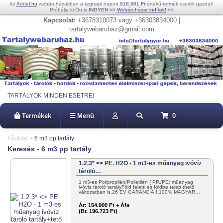
Az
Addel.hu
webáruházakban a tegnapi napon
918.501 Ft
értékű termék cserélt gazdát!
Próbálja ki Ön is
INGYEN
>>
Webáruházat indítok!
<<
Kapcsolat:
+3678310073 vagy +36303834000 |
tartalywebaruhaz@gmail.com
TARTÁLYOK MINDEN ESETRE!
Termékek
Menü
0
Főoldal
>
6 m3 pp tartály
Keresés - 6 m3 pp tartály
1.2.3* <> PE. H2O - 1 m3-es műanyag ivóvíz
tároló…
1 m3-es Polipropilén/Polietilén ( PP./PE) műanyag
ivóvíz tároló tartályFöld feletti és földbe telepíthető
változatban is.26 ÉV GARANCIA!!!100% MAGYAR…
Ár:
154.900 Ft + Áfa
(Br. 196.723 Ft)