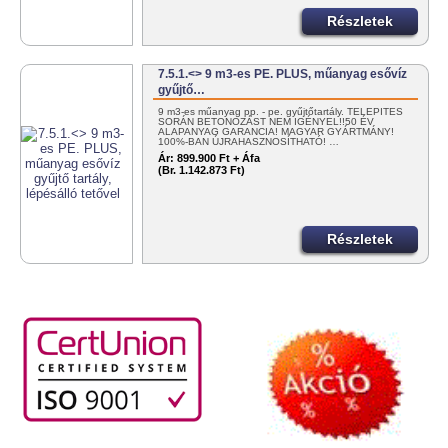
Részletek
7.5.1.<> 9 m3-es PE. PLUS, műanyag esővíz
gyűjtő…
9 m3-es műanyag pp. - pe. gyűjtőtartály. TELEPÍTÉS
SORÁN BETONOZÁST NEM IGÉNYEL!!50 ÉV
ALAPANYAG GARANCIA! MAGYAR GYÁRTMÁNY!
100%-BAN ÚJRAHASZNOSÍTHATÓ! …
Ár:
899.900 Ft + Áfa
(Br. 1.142.873 Ft)
Részletek