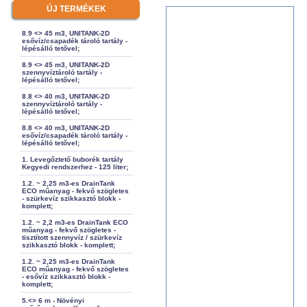
ÚJ TERMÉKEK
8.9 <> 45 m3, UNITANK-2D
esővíz/csapadék tároló tartály -
lépésálló tetővel;
8.9 <> 45 m3, UNITANK-2D
szennyvíztároló tartály -
lépésálló tetővel;
8.8 <> 40 m3, UNITANK-2D
szennyvíztároló tartály -
lépésálló tetővel;
8.8 <> 40 m3, UNITANK-2D
esővíz/csapadék tároló tartály -
lépésálló tetővel;
1. Levegőztető buborék tartály
Kegyedi rendszerhez - 125 liter;
1.2. ~ 2,25 m3-es DrainTank
ECO műanyag - fekvő szögletes
- szürkevíz szikkasztó blokk -
komplett;
1.2. ~ 2,2 m3-es DrainTank ECO
műanyag - fekvő szögletes -
tisztított szennyvíz / szürkevíz
szikkasztó blokk - komplett;
1.2. ~ 2,25 m3-es DrainTank
ECO műanyag - fekvő szögletes
- esővíz szikkasztó blokk -
komplett;
5.<> 6 m - Növényi