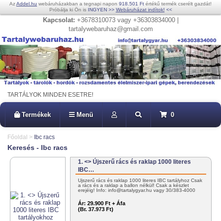
Az
Addel.hu
webáruházakban a tegnapi napon
918.501 Ft
értékű termék cserélt gazdát!
Próbálja ki Ön is
INGYEN
>>
Webáruházat indítok!
<<
Kapcsolat:
+3678310073 vagy +36303834000 |
tartalywebaruhaz@gmail.com
TARTÁLYOK MINDEN ESETRE!
Termékek
Menü
0
Főoldal
>
Ibc racs
Keresés - Ibc racs
1. <> Újszerű rács és raklap 1000 literes
IBC…
Újszerű rács és raklap 1000 literes IBC tartályhoz Csak
a rács és a raklap a ballon nélkül! Csak a készlet
erejéig! Info: info@tartalygyar.hu vagy 30/383-4000
Ár:
29.900 Ft + Áfa
(Br. 37.973 Ft)