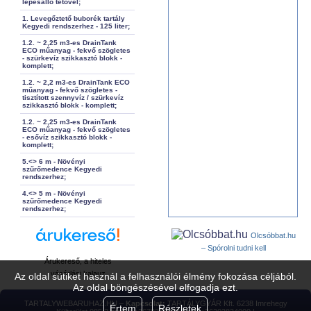
lépésálló tetővel;
1. Levegőztető buborék tartály
Kegyedi rendszerhez - 125 liter;
1.2. ~ 2,25 m3-es DrainTank
ECO műanyag - fekvő szögletes
- szürkevíz szikkasztó blokk -
komplett;
1.2. ~ 2,2 m3-es DrainTank ECO
műanyag - fekvő szögletes -
tisztított szennyvíz / szürkevíz
szikkasztó blokk - komplett;
1.2. ~ 2,25 m3-es DrainTank
ECO műanyag - fekvő szögletes
- esővíz szikkasztó blokk -
komplett;
5.<> 6 m - Növényi
szűrőmedence Kegyedi
rendszerhez;
4.<> 5 m - Növényi
szűrőmedence Kegyedi
rendszerhez;
Olcsóbbat.hu
– Spórolni tudni kell
Árukereső, a hiteles
vásárlási kalauz
Az oldal sütiket használ a felhasználói élmény fokozása céljából.
Az oldal böngészésével elfogadja ezt.
TARTALYWEBARUHAZ.HU –
Kapcsolat:
TARTÁLYGYÁR Kft. 6238 Imrehegy
Értem
Részletek