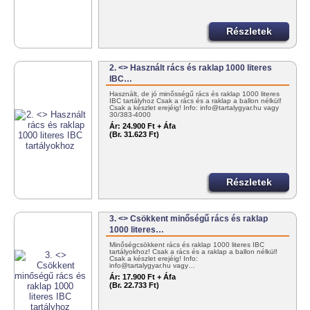
Részletek
2. <> Használt rács és raklap 1000 literes
IBC…
Használt, de jó minősségű rács és raklap 1000 literes
IBC tartályhoz Csak a rács és a raklap a ballon nélkül!
Csak a készlet erejéig! Info: info@tartalygyar.hu vagy
30/383-4000
Ár:
24.900 Ft + Áfa
(Br. 31.623 Ft)
Részletek
3. <> Csökkent minőségű rács és raklap
1000 literes…
Minőségcsökkent rács és raklap 1000 literes IBC
tartályokhoz! Csak a rács és a raklap a ballon nélkül!
Csak a készlet erejéig! Info:
info@tartalygyar.hu vagy…
Ár:
17.900 Ft + Áfa
(Br. 22.733 Ft)