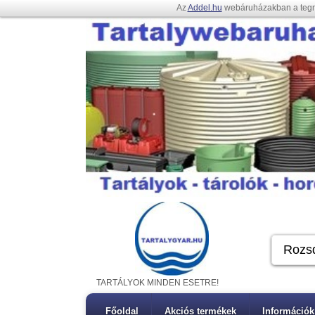
Az
Addel.hu
webáruházakban a teg
TARTÁLYOK MINDEN ESETRE!
Főoldal
Akciós termékek
Információk