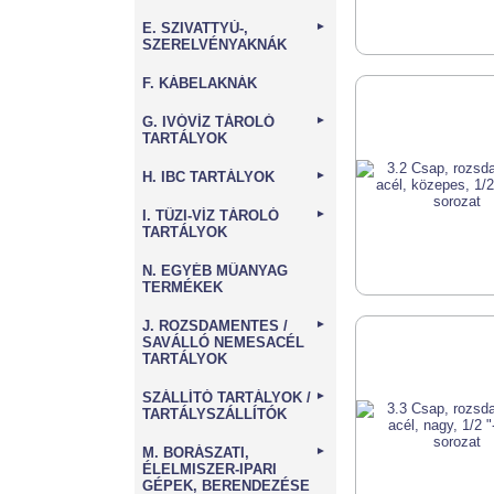
E. SZIVATTYÚ-,
►
SZERELVÉNYAKNÁK
F. KÁBELAKNÁK
G. IVÓVÍZ TÁROLÓ
►
TARTÁLYOK
H. IBC TARTÁLYOK
►
I. TŰZI-VÍZ TÁROLÓ
►
TARTÁLYOK
N. EGYÉB MŰANYAG
TERMÉKEK
J. ROZSDAMENTES /
►
SAVÁLLÓ NEMESACÉL
TARTÁLYOK
SZÁLLÍTÓ TARTÁLYOK /
►
TARTÁLYSZÁLLÍTÓK
M. BORÁSZATI,
►
ÉLELMISZER-IPARI
GÉPEK, BERENDEZÉSE