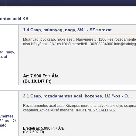
entes acél KB
1.4 Csap, műanyag, nagy, 3/4" - SZ sorozat
Műanyag, pvc csap, nikkelezett. Nagyméretű, 1100 l-es rozsdamentes
alsó kifolyónak. 3/4"-os külső menettel! +36303834000 info@tartalyg
Ár:
7.990 Ft + Áfa
(Br. 10.147 Ft)
3.1 Csap, rozsdamentes acél, közepes, 1/2 "-os - O…
Rozsdamentes acél csap.Közepes méretű tartályokba kifolyó csapna
csapnak!1/2"-os külső menettel! INGYENES SZÁLLÍTÁS…
Eredeti ár:
5.990 Ft + Áfa
(Br. 7.607 Ft)