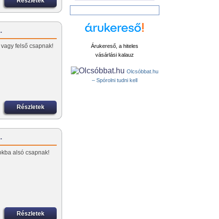
Részletek
…
vagy felső csapnak!
Árukereső, a hiteles
vásárlási kalauz
Olcsóbbat.hu
– Spórolni tudni kell
Részletek
…
okba alsó csapnak!
Részletek