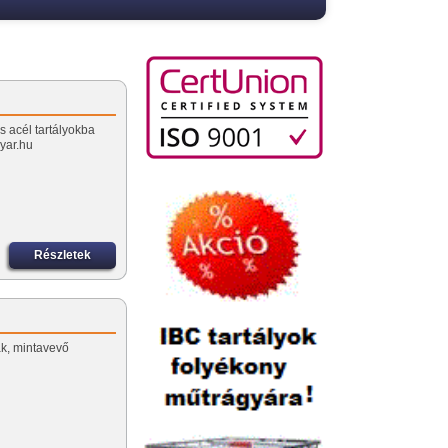
 acél tartályokba
yar.hu
Részletek
k, mintavevő