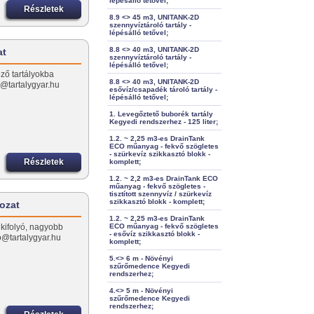
lépésálló tetővel;
Részletek
8.9 <> 45 m3, UNITANK-2D
szennyvíztároló tartály -
lépésálló tetővel;
8.8 <> 40 m3, UNITANK-2D
at
szennyvíztároló tartály -
lépésálló tetővel;
ző tartályokba
8.8 <> 40 m3, UNITANK-2D
o@tartalygyar.hu
esővíz/csapadék tároló tartály -
lépésálló tetővel;
1. Levegőztető buborék tartály
Kegyedi rendszerhez - 125 liter;
1.2. ~ 2,25 m3-es DrainTank
ECO műanyag - fekvő szögletes
- szürkevíz szikkasztó blokk -
Részletek
komplett;
1.2. ~ 2,2 m3-es DrainTank ECO
műanyag - fekvő szögletes -
tisztított szennyvíz / szürkevíz
szikkasztó blokk - komplett;
rozat
1.2. ~ 2,25 m3-es DrainTank
 kifolyó, nagyobb
ECO műanyag - fekvő szögletes
- esővíz szikkasztó blokk -
o@tartalygyar.hu
komplett;
5.<> 6 m - Növényi
szűrőmedence Kegyedi
rendszerhez;
4.<> 5 m - Növényi
szűrőmedence Kegyedi
rendszerhez;