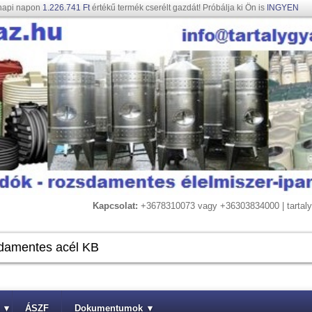
napi napon
1.226.741 Ft
értékű termék cserélt gazdát! Próbálja ki Ön is
INGYEN
Kapcsolat:
+3678310073 vagy +36303834000 | tarta
▾
ÁSZF
Dokumentumok
▾