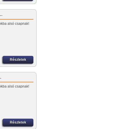
E…
okba alsó csapnak!
Részletek
…
okba alsó csapnak!
Részletek