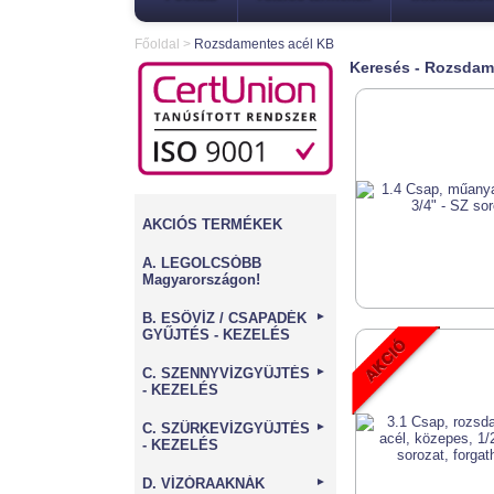
Főoldal
>
Rozsdamentes acél KB
Keresés - Rozsdam
AKCIÓS TERMÉKEK
A. LEGOLCSÓBB
Magyarországon!
B. ESŐVÍZ / CSAPADÉK
►
GYŰJTÉS - KEZELÉS
C. SZENNYVÍZGYŰJTÉS
►
- KEZELÉS
C. SZÜRKEVÍZGYŰJTÉS
►
- KEZELÉS
D. VÍZÓRAAKNÁK
►