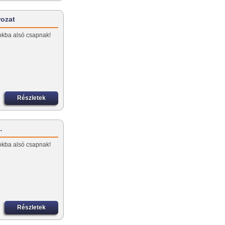
rozat
okba alsó csapnak!
Részletek
…
okba alsó csapnak!
Részletek