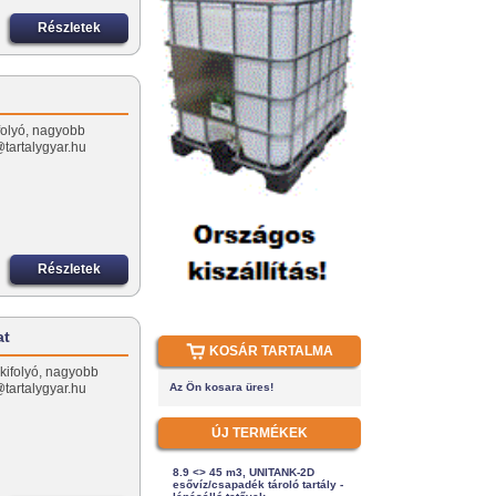
Részletek
ifolyó, nagyobb
tartalygyar.hu
Részletek
at
KOSÁR TARTALMA
 kifolyó, nagyobb
tartalygyar.hu
Az Ön kosara üres!
ÚJ TERMÉKEK
8.9 <> 45 m3, UNITANK-2D
esővíz/csapadék tároló tartály -