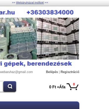
>>
Webáruházat indítok!
<<
lywebaruhaz@gmail.com
Belépés
|
Regisztráció
0
0 Ft +Áfa