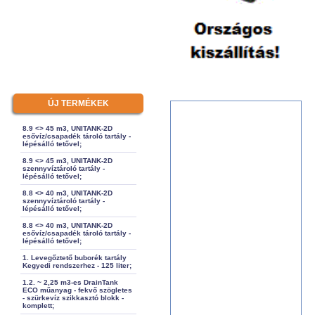
ÚJ TERMÉKEK
8.9 <> 45 m3, UNITANK-2D
esővíz/csapadék tároló tartály -
lépésálló tetővel;
8.9 <> 45 m3, UNITANK-2D
szennyvíztároló tartály -
lépésálló tetővel;
8.8 <> 40 m3, UNITANK-2D
szennyvíztároló tartály -
lépésálló tetővel;
8.8 <> 40 m3, UNITANK-2D
esővíz/csapadék tároló tartály -
lépésálló tetővel;
1. Levegőztető buborék tartály
Kegyedi rendszerhez - 125 liter;
1.2. ~ 2,25 m3-es DrainTank
ECO műanyag - fekvő szögletes
- szürkevíz szikkasztó blokk -
komplett;