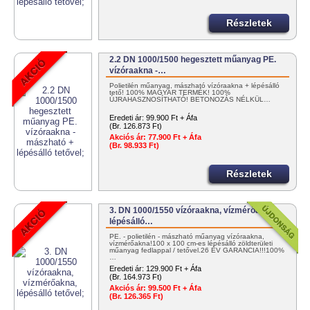
Részletek
2.2 DN 1000/1500 hegesztett műanyag PE.
vízóraakna -…
Polietilén műanyag, mászható vízóraakna + lépésálló
tető! 100% MAGYAR TERMÉK! 100%
ÚJRAHASZNOSÍTHATÓ! BETONOZÁS NÉLKÜL…
Eredeti ár:
99.900 Ft + Áfa
(Br. 126.873 Ft)
Akciós ár:
77.900 Ft + Áfa
(Br. 98.933 Ft)
Részletek
3. DN 1000/1550 vízóraakna, vízmérőakna,
lépésálló…
PE. - polietilén - mászható műanyag vízóraakna,
vízmérőakna!100 x 100 cm-es lépésálló zöldterületi
műanyag fedlappal / tetővel.26 ÉV GARANCIA!!!100%
…
Eredeti ár:
129.900 Ft + Áfa
(Br. 164.973 Ft)
Akciós ár:
99.500 Ft + Áfa
(Br. 126.365 Ft)