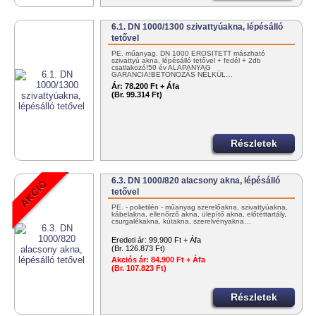
6.1. DN 1000/1300 szivattyúakna, lépésálló
tetővel
PE. műanyag, DN 1000 ERŐSÍTETT mászható
szivattyú akna, lépésálló tetővel + fedél + 2db
csatlakozó!50 év ALAPANYAG
GARANCIA!BETONOZÁS NÉLKÜL…
Ár:
78.200 Ft + Áfa
(Br. 99.314 Ft)
Részletek
6.3. DN 1000/820 alacsony akna, lépésálló
tetővel
PE. - polietilén - műanyag szerelőakna, szivattyúakna,
kábelakna, ellenőrző akna, ülepítő akna, előtéttartály,
csurgalékakna, kútakna, szerelvényakna…
Eredeti ár:
99.900 Ft + Áfa
(Br. 126.873 Ft)
Akciós ár:
84.900 Ft + Áfa
(Br. 107.823 Ft)
Részletek