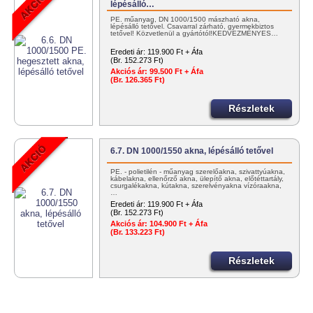
lépésálló…
PE. műanyag, DN 1000/1500 mászható akna,
lépésálló tetővel. Csavarral zárható, gyermekbiztos
tetővel! Közvetlenül a gyártótól!KEDVEZMÉNYES…
Eredeti ár:
119.900 Ft + Áfa
(Br. 152.273 Ft)
Akciós ár:
99.500 Ft + Áfa
(Br. 126.365 Ft)
Részletek
6.7. DN 1000/1550 akna, lépésálló tetővel
PE. - polietilén - műanyag szerelőakna, szivattyúakna,
kábelakna, ellenőrző akna, ülepítő akna, előtéttartály,
csurgalékakna, kútakna, szerelvényakna vízóraakna,
…
Eredeti ár:
119.900 Ft + Áfa
(Br. 152.273 Ft)
Akciós ár:
104.900 Ft + Áfa
(Br. 133.223 Ft)
Részletek