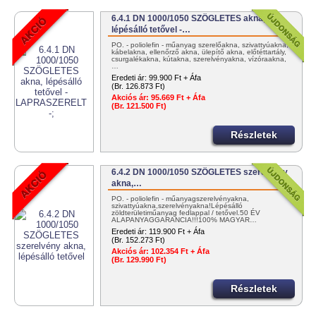
6.4.1 DN 1000/1050 SZÖGLETES akna,
lépésálló tetővel -…
PO. - poliolefin - műanyag szerelőakna, szivattyúakna,
kábelakna, ellenőrző akna, ülepítő akna, előtéttartály,
csurgalékakna, kútakna, szerelvényakna, vízóraakna,
…
Eredeti ár:
99.900 Ft + Áfa
(Br. 126.873 Ft)
Akciós ár:
95.669 Ft + Áfa
(Br. 121.500 Ft)
Részletek
6.4.2 DN 1000/1050 SZÖGLETES szerelvény
akna,…
PO. - poliolefin - műanyagszerelvényakna,
szivattyúakna,szerelvényakna!Lépésálló
zöldterületiműanyag fedlappal / tetővel.50 ÉV
ALAPANYAGGARANCIA!!!100% MAGYAR…
Eredeti ár:
119.900 Ft + Áfa
(Br. 152.273 Ft)
Akciós ár:
102.354 Ft + Áfa
(Br. 129.990 Ft)
Részletek