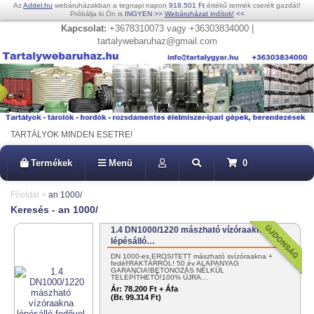
Az
Addel.hu
webáruházakban a tegnapi napon
918.501 Ft
értékű termék cserélt gazdát!
Próbálja ki Ön is
INGYEN
>>
Webáruházat indítok!
<<
Kapcsolat:
+3678310073 vagy +36303834000 |
tartalywebaruhaz@gmail.com
TARTÁLYOK MINDEN ESETRE!
Termékek
Menü
0
Főoldal
>
an 1000/
Keresés - an 1000/
1.4 DN1000/1220 mászható vízóraakna
lépésálló…
DN 1000-es ERŐSÍTETT mászható svízóraakna +
fedél!RAKTÁRRÓL! 50 év ALAPANYAG
GARANCIA!BETONOZÁS NÉLKÜL
TELEPÍTHETŐ!100% ÚJRA…
Ár:
78.200 Ft + Áfa
(Br. 99.314 Ft)