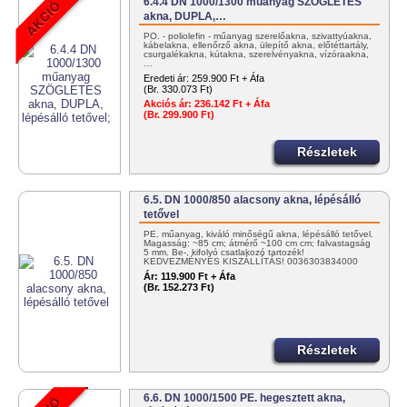
6.4.4 DN 1000/1300 műanyag SZÖGLETES
akna, DUPLA,…
PO. - poliolefin - műanyag szerelőakna, szivattyúakna,
kábelakna, ellenőrző akna, ülepítő akna, előtéttartály,
csurgalékakna, kútakna, szerelvényakna, vízóraakna,
…
Eredeti ár:
259.900 Ft + Áfa
(Br. 330.073 Ft)
Akciós ár:
236.142 Ft + Áfa
(Br. 299.900 Ft)
Részletek
6.5. DN 1000/850 alacsony akna, lépésálló
tetővel
PE. műanyag, kiváló minőségű akna, lépésálló tetővel.
Magasság: ~85 cm; átmérő ~100 cm cm; falvastagság
5 mm. Be-, kifolyó csatlakozó tartozék!
KEDVEZMÉNYES KISZÁLLÍTÁS! 0036303834000
vagy info@tartalygyar.hu
Ár:
119.900 Ft + Áfa
(Br. 152.273 Ft)
Részletek
6.6. DN 1000/1500 PE. hegesztett akna,