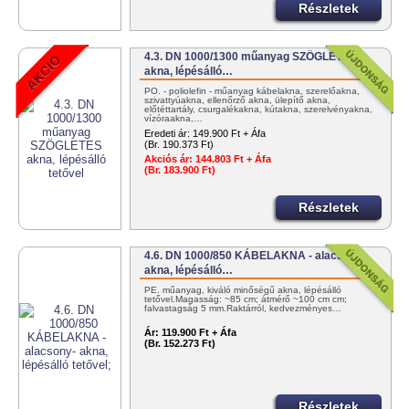
Részletek
4.3. DN 1000/1300 műanyag SZÖGLETES
akna, lépésálló…
PO. - poliolefin - műanyag kábelakna, szerelőakna,
szivattyúakna, ellenőrző akna, ülepítő akna,
előtéttartály, csurgalékakna, kútakna, szerelvényakna,
vízóraakna,…
Eredeti ár:
149.900 Ft + Áfa
(Br. 190.373 Ft)
Akciós ár:
144.803 Ft + Áfa
(Br. 183.900 Ft)
Részletek
4.6. DN 1000/850 KÁBELAKNA - alacsony-
akna, lépésálló…
PE. műanyag, kiváló minőségű akna, lépésálló
tetővel.Magasság: ~85 cm; átmérő ~100 cm cm;
falvastagság 5 mm.Raktárról, kedvezményes…
Ár:
119.900 Ft + Áfa
(Br. 152.273 Ft)
Részletek