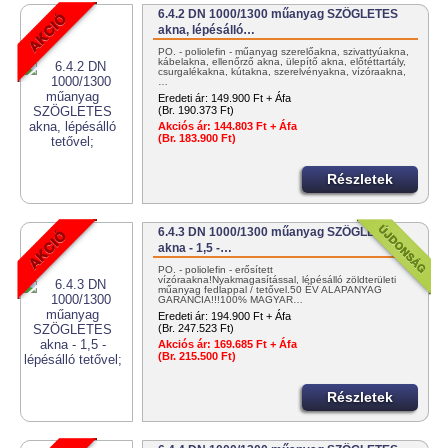
6.4.2 DN 1000/1300 műanyag SZÖGLETES
akna, lépésálló…
PO. - poliolefin - műanyag szerelőakna, szivattyúakna,
kábelakna, ellenőrző akna, ülepítő akna, előtéttartály,
csurgalékakna, kútakna, szerelvényakna, vízóraakna,
…
Eredeti ár:
149.900 Ft + Áfa
(Br. 190.373 Ft)
Akciós ár:
144.803 Ft + Áfa
(Br. 183.900 Ft)
Részletek
6.4.3 DN 1000/1300 műanyag SZÖGLETES
akna - 1,5 -…
PO. - poliolefin - erősített
vízóraakna!Nyakmagasítással, lépésálló zöldterületi
műanyag fedlappal / tetővel.50 ÉV ALAPANYAG
GARANCIA!!!100% MAGYAR…
Eredeti ár:
194.900 Ft + Áfa
(Br. 247.523 Ft)
Akciós ár:
169.685 Ft + Áfa
(Br. 215.500 Ft)
Részletek