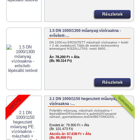
Részletek
1.5 DN 1000/1300 műanyag vízóraakna -
erősített-…
DN 1000-es ERŐSÍTETT mászható vízóraakna + fedél
+ 2 db csatlakozó! Több db esetén kedvezmény
lehetséges! KISZÁLLÍTÁS: nettó 9900…
Ár:
78.200 Ft + Áfa
(Br. 99.314 Ft)
Részletek
2.1 DN 1000/1150 hegesztett műanyag PE.
vízóraakna -…
Polietilén műanyag, mászható vízóraakna +
lépésállótető!Közvetlenül a gyártótól!Csavarral
zárható, gyermekbiztos tetővel!BETONOZÁS…
Eredeti ár:
79.900 Ft + Áfa
(Br. 101.473 Ft)
Akciós ár:
67.638 Ft + Áfa
(Br. 85.900 Ft)