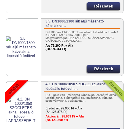
Részletek
3.5. DN1000/1300 sík aljú mászható
kábelakna…
DN 1000-es ERŐSÍTETT mászható kábelakna + fedél!
KISZÁLLÍTÁS: nettó 9900 Ft/db
Magyarországon!RAKTÁRRÓL! 50 év ALAPANYAG
GARANCIA!BETONOZÁS…
Ár:
78.200 Ft + Áfa
(Br. 99.314 Ft)
Részletek
4.2. DN 1000/1050 SZÖGLETES akna,
lépésálló tetővel -…
PO. - poliolefin - műanyag kábelakna, ellenőrző akna,
ülepítő akna, előtéttartály, csurgalékakna, kútakna,
szerelvényakna, vízóraakna,…
Eredeti ár:
99.900 Ft + Áfa
(Br. 126.873 Ft)
Akciós ár:
95.669 Ft + Áfa
(Br. 121.500 Ft)