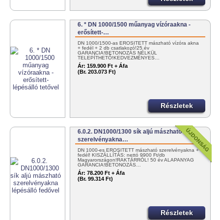
6. * DN 1000/1500 műanyag vízóraakna -
erősített-…
DN 1000/1500-as ERŐSÍTETT mászható vízóra akna
+ fedél + 2 db csatlakozó!25 év
GARANCIA!BETONOZÁS NÉLKÜL
TELEPÍTHETŐ!KEDVEZMÉNYES…
Ár:
159.900 Ft + Áfa
(Br. 203.073 Ft)
Részletek
6.0.2. DN1000/1300 sík aljú mászható
szerelvényakna…
DN 1000-es ERŐSÍTETT mászható szerelvényakna +
fedél! KISZÁLLÍTÁS: nettó 9900 Ft/db
Magyarországon!RAKTÁRRÓL! 50 év ALAPANYAG
GARANCIA!BETONOZÁS…
Ár:
78.200 Ft + Áfa
(Br. 99.314 Ft)
Részletek