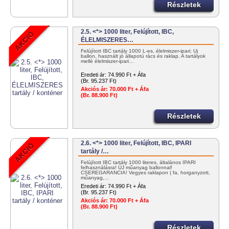
Részletek
2.5. <*> 1000 liter, Felújított, IBC,
ÉLELMISZERES…
Felújított IBC tartály 1000 L-es, élelmiszer-ipari; Új
ballon, használt jó állapotú rács és raklap. A tartályok
mellé élelmiszer-ipari…
Eredeti ár:
74.990 Ft + Áfa
(Br. 95.237 Ft)
Akciós ár:
70.000 Ft + Áfa
(Br. 88.900 Ft)
Részletek
2.6. <*> 1000 liter, Felújított, IBC, IPARI
tartály /…
Felújított IBC tartály 1000 literes, általános IPARI
felhasználásra! ÚJ műanyag ballonnal!
CSEREGARANCIA! Vegyes raklapon ( fa, horganyzott,
műanyag,…
Eredeti ár:
74.990 Ft + Áfa
(Br. 95.237 Ft)
Akciós ár:
70.000 Ft + Áfa
(Br. 88.900 Ft)
Részletek