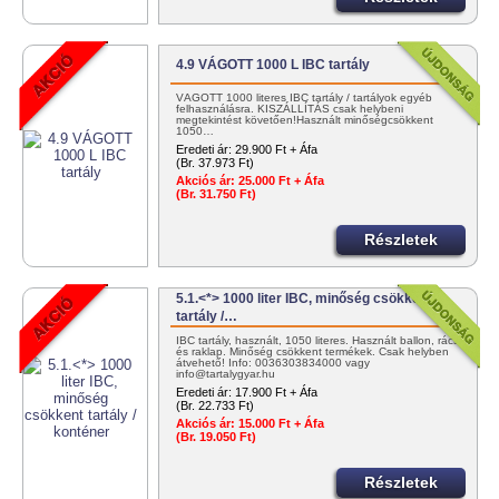
4.9 VÁGOTT 1000 L IBC tartály
VÁGOTT 1000 literes IBC tartály / tartályok egyéb
felhasználásra. KISZÁLLÍTÁS csak helybeni
megtekintést követően!Használt minőségcsökkent
1050…
Eredeti ár:
29.900 Ft + Áfa
(Br. 37.973 Ft)
Akciós ár:
25.000 Ft + Áfa
(Br. 31.750 Ft)
Részletek
5.1.<*> 1000 liter IBC, minőség csökkent
tartály /…
IBC tartály, használt, 1050 literes. Használt ballon, rács
és raklap. Minőség csökkent termékek. Csak helyben
átvehető! Info: 0036303834000 vagy
info@tartalygyar.hu
Eredeti ár:
17.900 Ft + Áfa
(Br. 22.733 Ft)
Akciós ár:
15.000 Ft + Áfa
(Br. 19.050 Ft)
Részletek