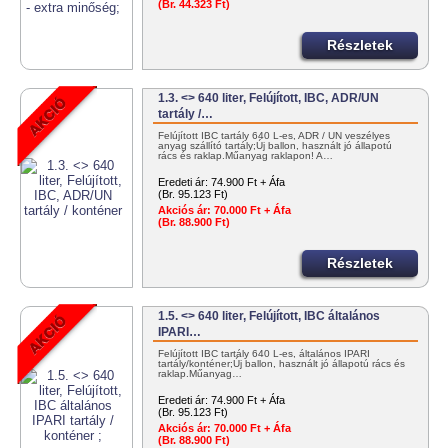
(Br. 44.323 Ft)
Részletek
1.3. <> 640 liter, Felújított, IBC, ADR/UN
tartály /…
Felújított IBC tartály 640 L-es, ADR / UN veszélyes
anyag szállító tartály;Új ballon, használt jó állapotú
rács és raklap.Műanyag raklapon! A…
Eredeti ár:
74.900 Ft + Áfa
(Br. 95.123 Ft)
Akciós ár:
70.000 Ft + Áfa
(Br. 88.900 Ft)
Részletek
1.5. <> 640 liter, Felújított, IBC általános
IPARI…
Felújított IBC tartály 640 L-es, általános IPARI
tartály/konténer;Új ballon, használt jó állapotú rács és
raklap.Műanyag…
Eredeti ár:
74.900 Ft + Áfa
(Br. 95.123 Ft)
Akciós ár:
70.000 Ft + Áfa
(Br. 88.900 Ft)