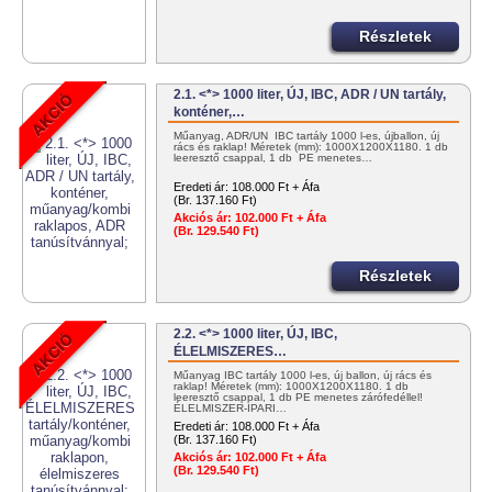
Részletek
2.1. <*> 1000 liter, ÚJ, IBC, ADR / UN tartály,
konténer,…
Műanyag, ADR/UN IBC tartály 1000 l-es, újballon, új
rács és raklap! Méretek (mm): 1000X1200X1180. 1 db
leeresztő csappal, 1 db PE menetes…
Eredeti ár:
108.000 Ft + Áfa
(Br. 137.160 Ft)
Akciós ár:
102.000 Ft + Áfa
(Br. 129.540 Ft)
Részletek
2.2. <*> 1000 liter, ÚJ, IBC,
ÉLELMISZERES…
Műanyag IBC tartály 1000 l-es, új ballon, új rács és
raklap! Méretek (mm): 1000X1200X1180. 1 db
leeresztő csappal, 1 db PE menetes zárófedéllel!
ÉLELMISZER-IPARI…
Eredeti ár:
108.000 Ft + Áfa
(Br. 137.160 Ft)
Akciós ár:
102.000 Ft + Áfa
(Br. 129.540 Ft)