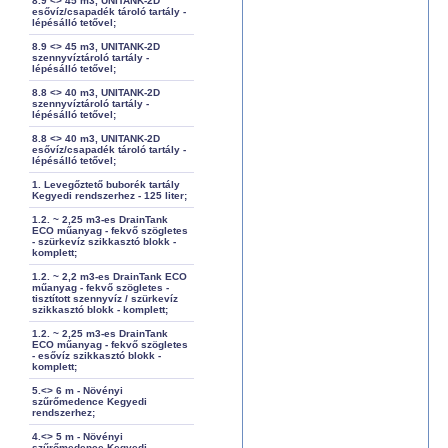
8.9 <> 45 m3, UNITANK-2D
esővíz/csapadék tároló tartály -
lépésálló tetővel;
8.9 <> 45 m3, UNITANK-2D
szennyvíztároló tartály -
lépésálló tetővel;
8.8 <> 40 m3, UNITANK-2D
szennyvíztároló tartály -
lépésálló tetővel;
8.8 <> 40 m3, UNITANK-2D
esővíz/csapadék tároló tartály -
lépésálló tetővel;
1. Levegőztető buborék tartály
Kegyedi rendszerhez - 125 liter;
1.2. ~ 2,25 m3-es DrainTank
ECO műanyag - fekvő szögletes
- szürkevíz szikkasztó blokk -
komplett;
1.2. ~ 2,2 m3-es DrainTank ECO
műanyag - fekvő szögletes -
tisztított szennyvíz / szürkevíz
szikkasztó blokk - komplett;
1.2. ~ 2,25 m3-es DrainTank
ECO műanyag - fekvő szögletes
- esővíz szikkasztó blokk -
komplett;
5.<> 6 m - Növényi
szűrőmedence Kegyedi
rendszerhez;
4.<> 5 m - Növényi
szűrőmedence Kegyedi