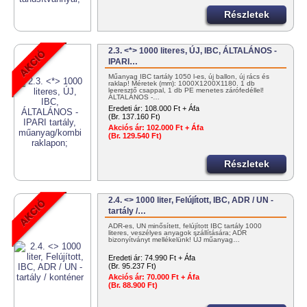
Részletek
2.3. <*> 1000 literes, ÚJ, IBC, ÁLTALÁNOS -
IPARI…
Műanyag IBC tartály 1050 l-es, új ballon, új rács és
raklap! Méretek (mm): 1000X1200X1180. 1 db
leeresztő csappal, 1 db PE menetes zárófedéllel!
ÁLTALÁNOS -…
Eredeti ár:
108.000 Ft + Áfa
(Br. 137.160 Ft)
Akciós ár:
102.000 Ft + Áfa
(Br. 129.540 Ft)
Részletek
2.4. <> 1000 liter, Felújított, IBC, ADR / UN -
tartály /…
ADR-es, UN minősített, felújított IBC tartály 1000
literes, veszélyes anyagok szállítására; ADR
bizonyítványt mellékelünk! ÚJ műanyag…
Eredeti ár:
74.990 Ft + Áfa
(Br. 95.237 Ft)
Akciós ár:
70.000 Ft + Áfa
(Br. 88.900 Ft)