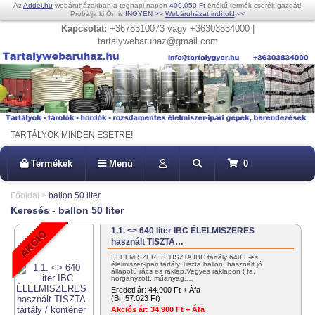
Az
Addel.hu
webáruházakban a tegnapi napon
409.050 Ft
értékű termék cserélt gazdát!
Próbálja ki Ön is
INGYEN
>>
Webáruházat indítok!
<<
Kapcsolat:
+3678310073 vagy +36303834000 |
tartalywebaruhaz@gmail.com
TARTÁLYOK MINDEN ESETRE!
Termékek
Menü
0
Főoldal
>
ballon 50 liter
Keresés - ballon 50 liter
1.1. <> 640 liter IBC ÉLELMISZERES
használt TISZTA…
ÉLELMISZERES TISZTA IBC tartály 640 L-es,
élelmiszer-ipari tartály;Tiszta ballon, használt jó
állapotú rács és raklap.Vegyes raklapon ( fa,
horganyzott, műanyag,…
Eredeti ár:
44.900 Ft + Áfa
(Br. 57.023 Ft)
Akciós ár:
34.900 Ft + Áfa