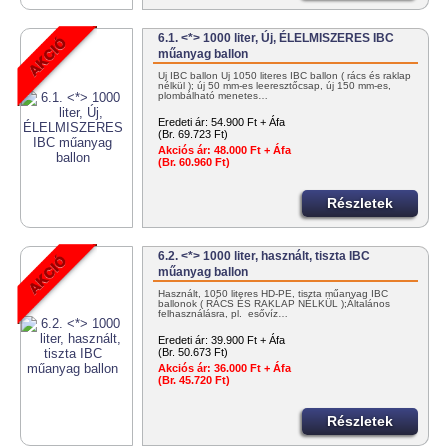
6.1. <*> 1000 liter, Új, ÉLELMISZERES IBC
műanyag ballon
Új IBC ballon Új 1050 literes IBC ballon ( rács és raklap
nélkül ); új 50 mm-es leeresztőcsap, új 150 mm-es,
plombálható menetes…
Eredeti ár:
54.900 Ft + Áfa
(Br. 69.723 Ft)
Akciós ár:
48.000 Ft + Áfa
(Br. 60.960 Ft)
Részletek
6.2. <*> 1000 liter, használt, tiszta IBC
műanyag ballon
Használt, 1050 literes HD-PE, tiszta műanyag IBC
ballonok ( RÁCS ÉS RAKLAP NÉLKÜL );Általános
felhasználásra, pl. esővíz…
Eredeti ár:
39.900 Ft + Áfa
(Br. 50.673 Ft)
Akciós ár:
36.000 Ft + Áfa
(Br. 45.720 Ft)
Részletek