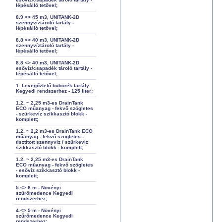
lépésálló tetővel;
8.9 <> 45 m3, UNITANK-2D
szennyvíztároló tartály -
lépésálló tetővel;
8.8 <> 40 m3, UNITANK-2D
szennyvíztároló tartály -
lépésálló tetővel;
8.8 <> 40 m3, UNITANK-2D
esővíz/csapadék tároló tartály -
lépésálló tetővel;
1. Levegőztető buborék tartály
Kegyedi rendszerhez - 125 liter;
1.2. ~ 2,25 m3-es DrainTank
ECO műanyag - fekvő szögletes
- szürkevíz szikkasztó blokk -
komplett;
1.2. ~ 2,2 m3-es DrainTank ECO
műanyag - fekvő szögletes -
tisztított szennyvíz / szürkevíz
szikkasztó blokk - komplett;
1.2. ~ 2,25 m3-es DrainTank
ECO műanyag - fekvő szögletes
- esővíz szikkasztó blokk -
komplett;
5.<> 6 m - Növényi
szűrőmedence Kegyedi
rendszerhez;
4.<> 5 m - Növényi
szűrőmedence Kegyedi
rendszerhez;