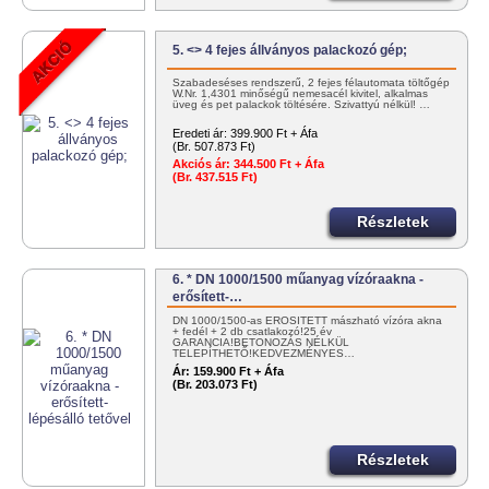
5. <> 4 fejes állványos palackozó gép;
Szabadeséses rendszerű, 2 fejes félautomata töltőgép
W.Nr. 1,4301 minőségű nemesacél kivitel, alkalmas
üveg és pet palackok töltésére. Szivattyú nélkül! …
Eredeti ár:
399.900 Ft + Áfa
(Br. 507.873 Ft)
Akciós ár:
344.500 Ft + Áfa
(Br. 437.515 Ft)
Részletek
6. * DN 1000/1500 műanyag vízóraakna -
erősített-…
DN 1000/1500-as ERŐSÍTETT mászható vízóra akna
+ fedél + 2 db csatlakozó!25 év
GARANCIA!BETONOZÁS NÉLKÜL
TELEPÍTHETŐ!KEDVEZMÉNYES…
Ár:
159.900 Ft + Áfa
(Br. 203.073 Ft)
Részletek