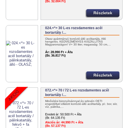
(Br. 32.004 Ft)
Részletek
024.<*> 30 L-es rozsdamentes acél
bortartály /…
Olasz gyártmányú korrózió-álló acéltartály. Álló
hengeres. KEDVEZMÉNYES KISZÁLLÍTÁS
Magyarországon! V= 30 liter, magasság: 50 cm,…
Ár:
28.990 Ft + Áfa
(Br. 36.817 Ft)
Részletek
072.<*> 70 / 72 L-es rozsdamentes acél
bortartály /…
Minősítési bizonyítvánnyal és szlovén OÉTI
engedéllyel ellátott korrózió-álló acéltartály, pl.: bor, sör,
víz, pálinka,…
Eredeti ár:
50.500 Ft + Áfa
(Br. 64.135 Ft)
Akciós ár:
44.990 Ft + Áfa
(Br. 57.137 Ft)