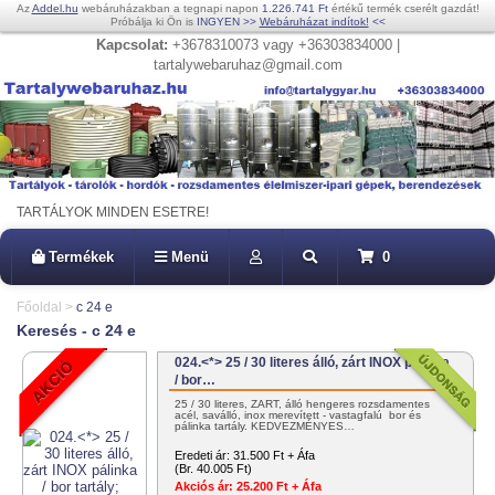
Az
Addel.hu
webáruházakban a tegnapi napon
1.226.741 Ft
értékű termék cserélt gazdát!
Próbálja ki Ön is
INGYEN
>>
Webáruházat indítok!
<<
Kapcsolat:
+3678310073 vagy +36303834000 |
tartalywebaruhaz@gmail.com
TARTÁLYOK MINDEN ESETRE!
Termékek
Menü
0
Főoldal
>
c 24 e
Keresés - c 24 e
024.<*> 25 / 30 literes álló, zárt INOX pálinka
/ bor…
25 / 30 literes, ZÁRT, álló hengeres rozsdamentes
acél, saválló, inox merevített - vastagfalú bor és
pálinka tartály. KEDVEZMÉNYES…
Eredeti ár:
31.500 Ft + Áfa
(Br. 40.005 Ft)
Akciós ár:
25.200 Ft + Áfa