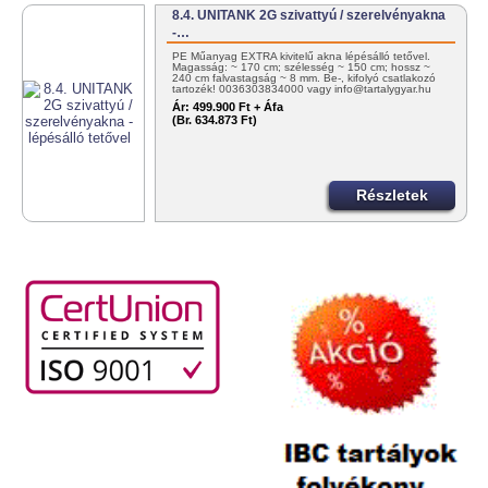
8.4. UNITANK 2G szivattyú / szerelvényakna
-…
PE Műanyag EXTRA kivitelű akna lépésálló tetővel.
Magasság: ~ 170 cm; szélesség ~ 150 cm; hossz ~
240 cm falvastagság ~ 8 mm. Be-, kifolyó csatlakozó
tartozék! 0036303834000 vagy info@tartalygyar.hu
Ár:
499.900 Ft + Áfa
(Br. 634.873 Ft)
Részletek