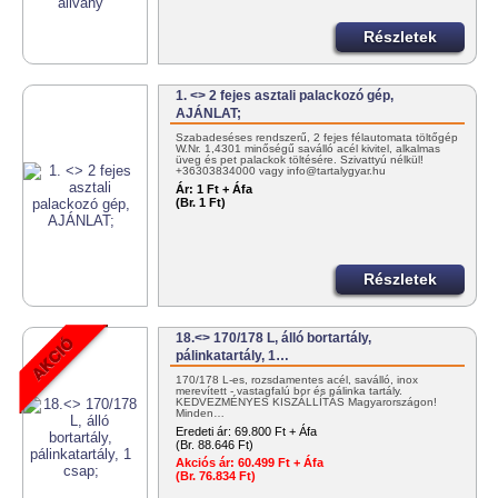
Részletek
1. <> 2 fejes asztali palackozó gép,
AJÁNLAT;
Szabadeséses rendszerű, 2 fejes félautomata töltőgép
W.Nr. 1,4301 minőségű saválló acél kivitel, alkalmas
üveg és pet palackok töltésére. Szivattyú nélkül!
+36303834000 vagy info@tartalygyar.hu
Ár:
1 Ft + Áfa
(Br. 1 Ft)
Részletek
18.<> 170/178 L, álló bortartály,
pálinkatartály, 1…
170/178 L-es, rozsdamentes acél, saválló, inox
merevített - vastagfalú bor és pálinka tartály.
KEDVEZMÉNYES KISZÁLLÍTÁS Magyarországon!
Minden…
Eredeti ár:
69.800 Ft + Áfa
(Br. 88.646 Ft)
Akciós ár:
60.499 Ft + Áfa
(Br. 76.834 Ft)