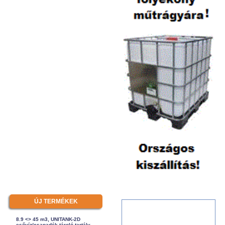
ÚJ TERMÉKEK
8.9 <> 45 m3, UNITANK-2D
esővíz/csapadék tároló tartály -