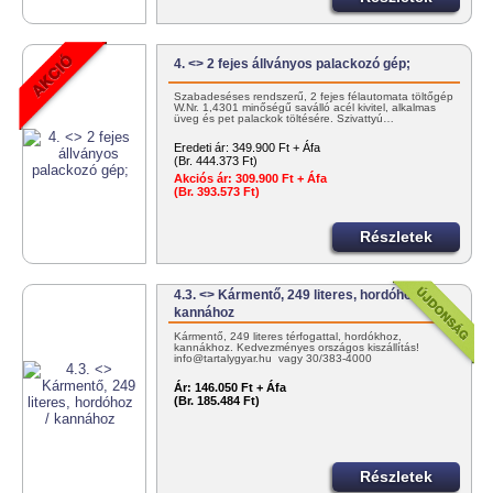
4. <> 2 fejes állványos palackozó gép;
Szabadeséses rendszerű, 2 fejes félautomata töltőgép
W.Nr. 1,4301 minőségű saválló acél kivitel, alkalmas
üveg és pet palackok töltésére. Szivattyú…
Eredeti ár:
349.900 Ft + Áfa
(Br. 444.373 Ft)
Akciós ár:
309.900 Ft + Áfa
(Br. 393.573 Ft)
Részletek
4.3. <> Kármentő, 249 literes, hordóhoz /
kannához
Kármentő, 249 literes térfogattal, hordókhoz,
kannákhoz. Kedvezményes országos kiszállítás!
info@tartalygyar.hu vagy 30/383-4000
Ár:
146.050 Ft + Áfa
(Br. 185.484 Ft)
Részletek