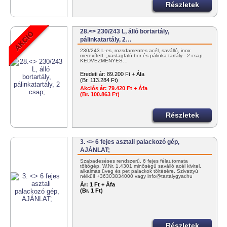
Részletek
28.<> 230/243 L, álló bortartály,
pálinkatartály, 2…
230/243 L-es, rozsdamentes acél, saválló, inox
merevített - vastagfalú bor és pálinka tartály - 2 csap.
KEDVEZMÉNYES…
Eredeti ár:
89.200 Ft + Áfa
(Br. 113.284 Ft)
Akciós ár:
79.420 Ft + Áfa
(Br. 100.863 Ft)
Részletek
3. <> 6 fejes asztali palackozó gép,
AJÁNLAT;
Szabadeséses rendszerű, 6 fejes félautomata
töltőgép. W.Nr. 1,4301 minőségű saválló acél kivitel,
alkalmas üveg és pet palackok töltésére. Szivattyú
nélkül! +36303834000 vagy info@tartalygyar.hu
Ár:
1 Ft + Áfa
(Br. 1 Ft)
Részletek