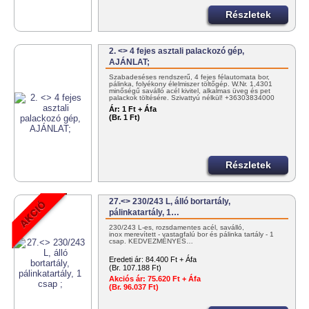
Részletek
2. <> 4 fejes asztali palackozó gép,
AJÁNLAT;
Szabadeséses rendszerű, 4 fejes félautomata bor,
pálinka, folyékony élelmiszer töltőgép. W.Nr. 1,4301
minőségű saválló acél kivitel, alkalmas üveg és pet
palackok töltésére. Szivattyú nélkül! +36303834000
vagy…
Ár:
1 Ft + Áfa
(Br. 1 Ft)
Részletek
27.<> 230/243 L, álló bortartály,
pálinkatartály, 1…
230/243 L-es, rozsdamentes acél, saválló,
inox merevített - vastagfalú bor és pálinka tartály - 1
csap. KEDVEZMÉNYES…
Eredeti ár:
84.400 Ft + Áfa
(Br. 107.188 Ft)
Akciós ár:
75.620 Ft + Áfa
(Br. 96.037 Ft)