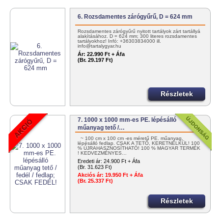
6. Rozsdamentes zárógyűrű, D = 624 mm
Rozsdamentes zárógyűrű nyitott tartályok zárt tartállyá
alakításához. D = 624 mm; 300 literes rozsdamentes
tartályokhoz! Infó: +36303834000 ill.
info@tartalygyar.hu
Ár:
22.990 Ft + Áfa
(Br. 29.197 Ft)
Részletek
7. 1000 x 1000 mm-es PE. lépésálló
műanyag tető /…
~ 100 cm x 100 cm -es méretű PE. műanyag,
lépésálló fedlap. CSAK A TETŐ, KERETNÉLKÜL! 100
% ÚJRAHASZNOSÍTHATÓ! 100 % MAGYAR TERMÉK
! KEDVEZMÉNYES…
Eredeti ár:
24.900 Ft + Áfa
(Br. 31.623 Ft)
Akciós ár:
19.950 Ft + Áfa
(Br. 25.337 Ft)
Részletek