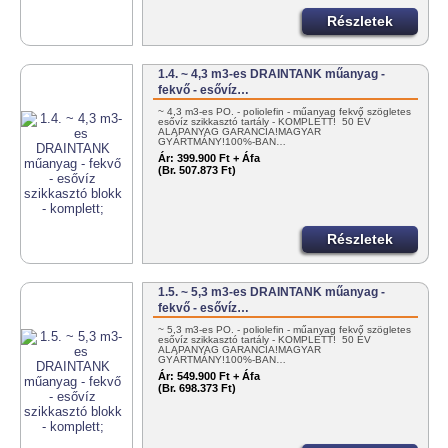
Részletek
1.4. ~ 4,3 m3-es DRAINTANK műanyag -
fekvő - esővíz…
~ 4,3 m3-es PO. - poliolefin - műanyag fekvő szögletes
esővíz szikkasztó tartály - KOMPLETT! 50 ÉV
ALAPANYAG GARANCIA!MAGYAR
GYÁRTMÁNY!100%-BAN…
Ár:
399.900 Ft + Áfa
(Br. 507.873 Ft)
Részletek
1.5. ~ 5,3 m3-es DRAINTANK műanyag -
fekvő - esővíz…
~ 5,3 m3-es PO. - poliolefin - műanyag fekvő szögletes
esővíz szikkasztó tartály - KOMPLETT! 50 ÉV
ALAPANYAG GARANCIA!MAGYAR
GYÁRTMÁNY!100%-BAN…
Ár:
549.900 Ft + Áfa
(Br. 698.373 Ft)