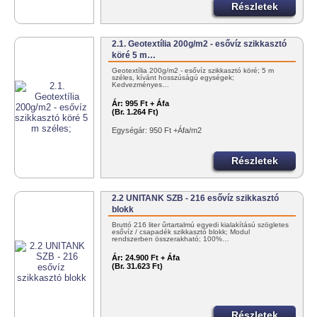
Részletek
2.1. Geotextília 200g/m2 - esővíz szikkasztó
köré 5 m…
Geotextília 200g/m2 - esővíz szikkasztó köré; 5 m
széles, kívánt hosszúságú egységek;
Kedvezményes…
Ár:
995 Ft + Áfa
(Br. 1.264 Ft)
Egységár: 950 Ft +Áfa/m2
Részletek
2.2 UNITANK SZB - 216 esővíz szikkasztó
blokk
Bruttó 216 liter űrtartalmú egyedi kialakítású szögletes
esővíz / csapadék szikkasztó blokk; Modul
rendszerben összerakható; 100%…
Ár:
24.900 Ft + Áfa
(Br. 31.623 Ft)
Részletek