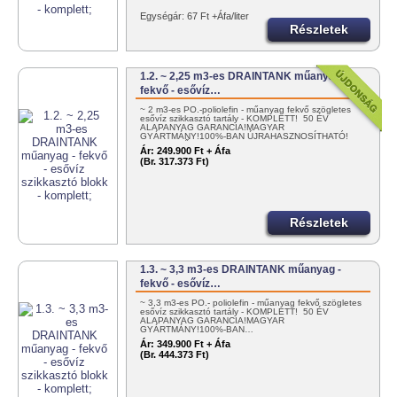
Egységár: 67 Ft +Áfa/liter
Részletek
1.2. ~ 2,25 m3-es DRAINTANK műanyag -
fekvő - esővíz…
~ 2 m3-es PO.-poliolefin - műanyag fekvő szögletes
esővíz szikkasztó tartály - KOMPLETT! 50 ÉV
ALAPANYAG GARANCIA!MAGYAR
GYÁRTMÁNY!100%-BAN ÚJRAHASZNOSÍTHATÓ!
EGYSZERŰEN…
Ár:
249.900 Ft + Áfa
(Br. 317.373 Ft)
Részletek
1.3. ~ 3,3 m3-es DRAINTANK műanyag -
fekvő - esővíz…
~ 3,3 m3-es PO.- poliolefin - műanyag fekvő szögletes
esővíz szikkasztó tartály - KOMPLETT! 50 ÉV
ALAPANYAG GARANCIA!MAGYAR
GYÁRTMÁNY!100%-BAN…
Ár:
349.900 Ft + Áfa
(Br. 444.373 Ft)