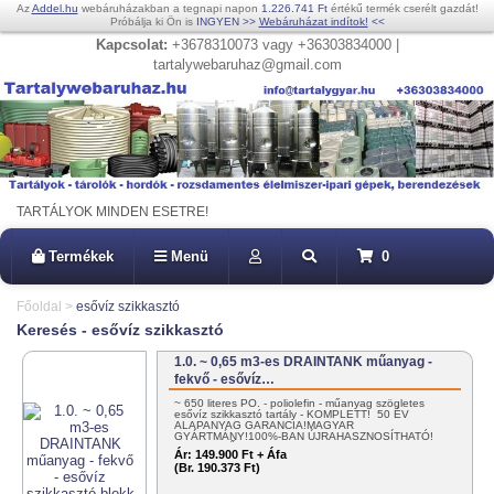
Az
Addel.hu
webáruházakban a tegnapi napon
1.226.741 Ft
értékű termék cserélt gazdát!
Próbálja ki Ön is
INGYEN
>>
Webáruházat indítok!
<<
Kapcsolat:
+3678310073 vagy +36303834000 |
tartalywebaruhaz@gmail.com
TARTÁLYOK MINDEN ESETRE!
Termékek
Menü
0
Főoldal
>
esővíz szikkasztó
Keresés - esővíz szikkasztó
1.0. ~ 0,65 m3-es DRAINTANK műanyag -
fekvő - esővíz…
~ 650 literes PO. - poliolefin - műanyag szögletes
esővíz szikkasztó tartály - KOMPLETT! 50 ÉV
ALAPANYAG GARANCIA!MAGYAR
GYÁRTMÁNY!100%-BAN ÚJRAHASZNOSÍTHATÓ!
EGYSZERŰEN…
Ár:
149.900 Ft + Áfa
(Br. 190.373 Ft)