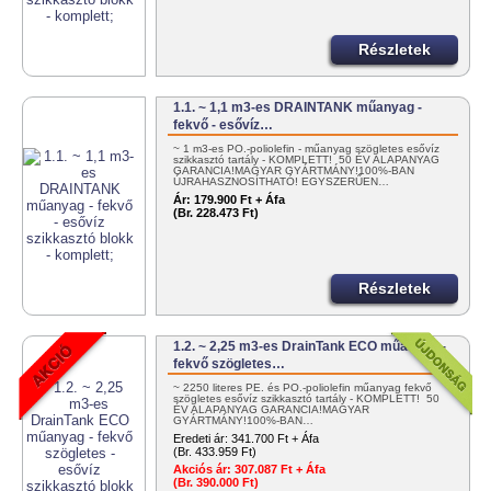
Részletek
1.1. ~ 1,1 m3-es DRAINTANK műanyag -
fekvő - esővíz…
~ 1 m3-es PO.-poliolefin - műanyag szögletes esővíz
szikkasztó tartály - KOMPLETT! 50 ÉV ALAPANYAG
GARANCIA!MAGYAR GYÁRTMÁNY!100%-BAN
ÚJRAHASZNOSÍTHATÓ! EGYSZERŰEN…
Ár:
179.900 Ft + Áfa
(Br. 228.473 Ft)
Részletek
1.2. ~ 2,25 m3-es DrainTank ECO műanyag -
fekvő szögletes…
~ 2250 literes PE. és PO.-poliolefin műanyag fekvő
szögletes esővíz szikkasztó tartály - KOMPLETT! 50
ÉV ALAPANYAG GARANCIA!MAGYAR
GYÁRTMÁNY!100%-BAN…
Eredeti ár:
341.700 Ft + Áfa
(Br. 433.959 Ft)
Akciós ár:
307.087 Ft + Áfa
(Br. 390.000 Ft)