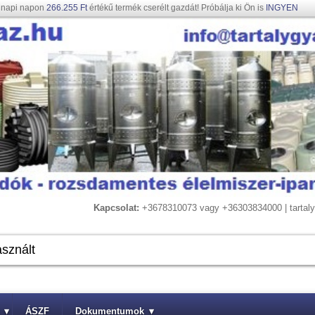
gnapi napon
266.255 Ft
értékű termék cserélt gazdát! Próbálja ki Ön is
INGYEN
Kapcsolat:
+3678310073 vagy +36303834000 | tarta
▾
ÁSZF
Dokumentumok
▾