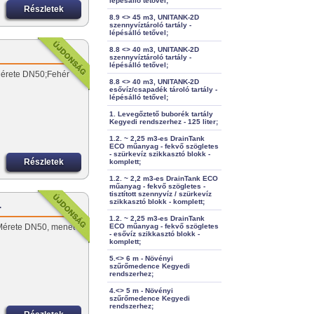
lépésálló tetővel;
Részletek
8.9 <> 45 m3, UNITANK-2D
szennyvíztároló tartály -
lépésálló tetővel;
8.8 <> 40 m3, UNITANK-2D
szennyvíztároló tartály -
lépésálló tetővel;
.Mérete DN50;Fehér
8.8 <> 40 m3, UNITANK-2D
esővíz/csapadék tároló tartály -
lépésálló tetővel;
1. Levegőztető buborék tartály
Kegyedi rendszerhez - 125 liter;
1.2. ~ 2,25 m3-es DrainTank
ECO műanyag - fekvő szögletes
- szürkevíz szikkasztó blokk -
Részletek
komplett;
1.2. ~ 2,2 m3-es DrainTank ECO
műanyag - fekvő szögletes -
tisztított szennyvíz / szürkevíz
szikkasztó blokk - komplett;
…
1.2. ~ 2,25 m3-es DrainTank
.Mérete DN50, menet
ECO műanyag - fekvő szögletes
- esővíz szikkasztó blokk -
0
komplett;
5.<> 6 m - Növényi
szűrőmedence Kegyedi
rendszerhez;
4.<> 5 m - Növényi
szűrőmedence Kegyedi
rendszerhez;