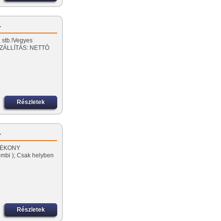
…
 stb.!Vegyes
ISZÁLLÍTÁS: NETTÓ
Részletek
…
OLYÉKONY
bi ); Csak helyben
Részletek