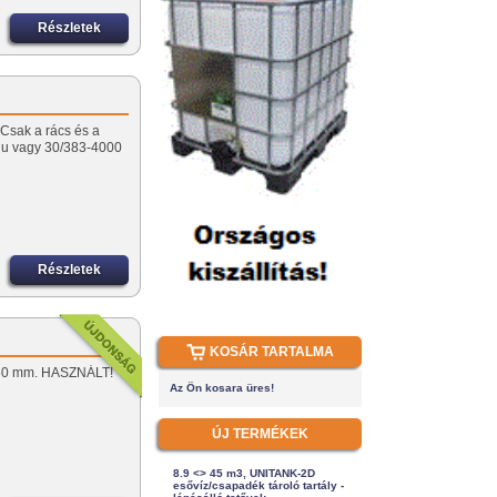
Részletek
 Csak a rács és a
r.hu vagy 30/383-4000
Részletek
KOSÁR TARTALMA
 150 mm. HASZNÁLT!
Az Ön kosara üres!
ÚJ TERMÉKEK
8.9 <> 45 m3, UNITANK-2D
esővíz/csapadék tároló tartály -