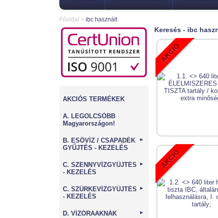
Főoldal
>
ibc használt
Keresés - ibc haszn
AKCIÓS TERMÉKEK
A. LEGOLCSÓBB
Magyarországon!
B. ESŐVÍZ / CSAPADÉK
►
GYŰJTÉS - KEZELÉS
C. SZENNYVÍZGYŰJTÉS
►
- KEZELÉS
C. SZÜRKEVÍZGYŰJTÉS
►
- KEZELÉS
D. VÍZÓRAAKNÁK
►