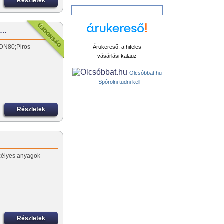
Részletek
 -…
 DN80;Piros
Árukereső, a hiteles
vásárlási kalauz
Olcsóbbat.hu
– Spórolni tudni kell
Részletek
szélyes anyagok
,…
Részletek