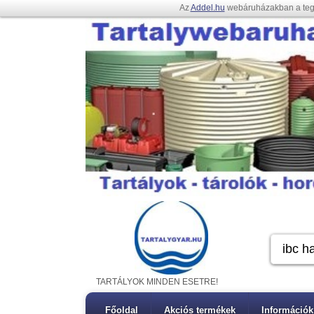
Az
Addel.hu
webáruházakban a te
TARTÁLYOK MINDEN ESETRE!
Főoldal
Akciós termékek
Információk