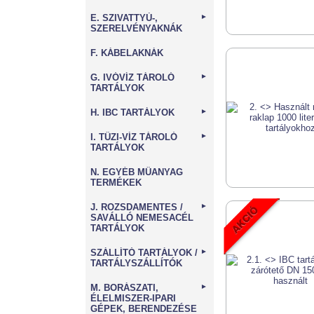
E. SZIVATTYÚ-,
►
SZERELVÉNYAKNÁK
F. KÁBELAKNÁK
G. IVÓVÍZ TÁROLÓ
►
TARTÁLYOK
H. IBC TARTÁLYOK
►
I. TŰZI-VÍZ TÁROLÓ
►
TARTÁLYOK
N. EGYÉB MŰANYAG
TERMÉKEK
J. ROZSDAMENTES /
►
SAVÁLLÓ NEMESACÉL
TARTÁLYOK
SZÁLLÍTÓ TARTÁLYOK /
►
TARTÁLYSZÁLLÍTÓK
M. BORÁSZATI,
►
ÉLELMISZER-IPARI
GÉPEK, BERENDEZÉSE