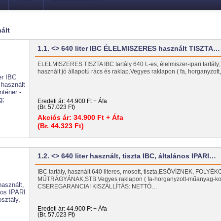
ált
1.1. <> 640 liter IBC ÉLELMISZERES használt TISZTA…
ÉLELMISZERES TISZTA IBC tartály 640 L-es, élelmiszer-ipari tartály;T
használt jó állapotú rács és raklap.Vegyes raklapon ( fa, horganyzo
Eredeti ár:
44.900 Ft + Áfa
(Br. 57.023 Ft)
Akciós ár:
34.900 Ft + Áfa
(Br. 44.323 Ft)
1.2. <> 640 liter használt, tiszta IBC, általános IPARI…
IBC tartály, használt 640 literes, mosott, tiszta,ESŐVÍZNEK, FOLYÉ
MŰTRÁGYÁNAK,STB.Vegyes raklapon ( fa-horganyzott-műanyag-ko
CSEREGARANCIA! KISZÁLLÍTÁS: NETTÓ…
Eredeti ár:
44.900 Ft + Áfa
(Br. 57.023 Ft)