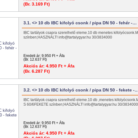
(Br. 3.169 Ft)
3.1. <> 10 db IBC kifolyó csonk / pipa DN 50 - fehér -…
IBC tartályok csapra szerelhető eleme.10 db menetes kifolyócsonk
színben;HASZNÁLT! info@tartalygyar.hu 30/3834000
Eredeti ár:
9.950 Ft + Áfa
(Br. 12.637 Ft)
Akciós ár:
4.950 Ft + Áfa
(Br. 6.287 Ft)
3.2. <> 10 db IBC kifolyó csonk / pipa DN 50 - fekete -
IBC tartályok csapra szerelhető eleme.10 db ,menetes kifolyócsonk
S 60/6FEKETE színben;HASZNÁLT! info@tartalygyar.hu 30/383400
Eredeti ár:
9.950 Ft + Áfa
(Br. 12.637 Ft)
Akciós ár:
4.950 Ft + Áfa