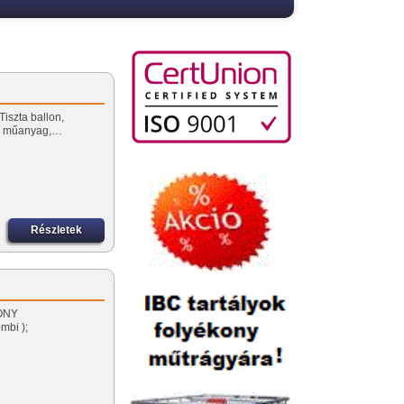
iszta ballon,
tt, műanyag,…
Részletek
KONY
mbi );