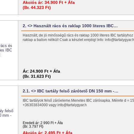
Akciós ár:
34.900 Ft + Áfa
(Br. 44.323 Ft)
2. <> Használt rács és raklap 1000 literes IBC…
Használt, de jó minősségű rács és raklap 1000 literes IBC tartályhoz
raklap a ballon nélkül! Csak a készlet erejéig! Info: info@tartalygya
Ár:
24.900 Ft + Áfa
(Br. 31.623 Ft)
2.1. <> IBC tartály felső zárótető DN 150 mm -…
IBC tartályok felső záróeleme.Menetes IBC zárósapka. Mérete d =
+36303834000 vagy info@tartalygyar.h
Eredeti ár:
2.990 Ft + Áfa
(Br. 3.797 Ft)
Akciós ár:
2.495 Ft + Áfa