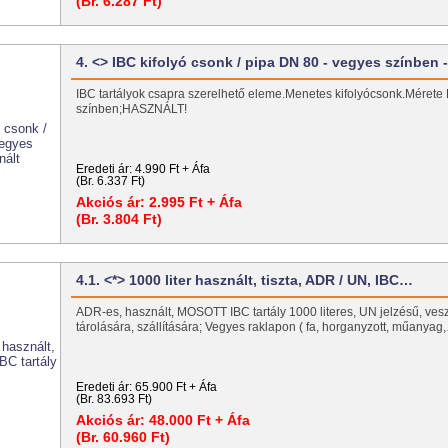
(Br. 6.287 Ft)
4. <> IBC kifolyó csonk / pipa DN 80 - vegyes színben
IBC tartályok csapra szerelhető eleme.Menetes kifolyócsonk.Mérete
színben;HASZNÁLT!
Eredeti ár:
4.990 Ft + Áfa
(Br. 6.337 Ft)
Akciós ár:
2.995 Ft + Áfa
(Br. 3.804 Ft)
4.1. <*> 1000 liter használt, tiszta, ADR / UN, IBC…
ADR-es, használt, MOSOTT IBC tartály 1000 literes, UN jelzésű, ve
tárolására, szállítására; Vegyes raklapon ( fa, horganyzott, műanyag
Eredeti ár:
65.900 Ft + Áfa
(Br. 83.693 Ft)
Akciós ár:
48.000 Ft + Áfa
(Br. 60.960 Ft)