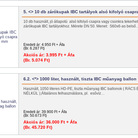
5. <> 10 db zárókupak IBC tartályok alsó kifolyó csap
10 db használt, jó állapotú alsó kifolyó csapra vagy csonkra tekerh
zárókupak IBC tartályokhoz. Mérete DN 50. Menet: S60x6-as belső
Eredeti ár:
4.950 Ft + Áfa
(Br. 6.287 Ft)
Akciós ár:
3.995 Ft + Áfa
(Br. 5.074 Ft)
6.2. <*> 1000 liter, használt, tiszta IBC műanyag ballon
Használt, 1050 literes HD-PE, tiszta műanyag IBC ballonok ( RÁC
NÉLKÜL );Általános felhasználásra, pl. esővíz…
Eredeti ár:
39.900 Ft + Áfa
(Br. 50.673 Ft)
Akciós ár:
36.000 Ft + Áfa
(Br. 45.720 Ft)