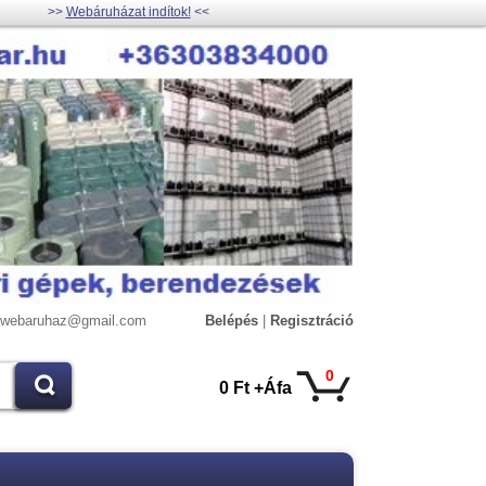
>>
Webáruházat indítok!
<<
lywebaruhaz@gmail.com
Belépés
|
Regisztráció
0
0 Ft +Áfa