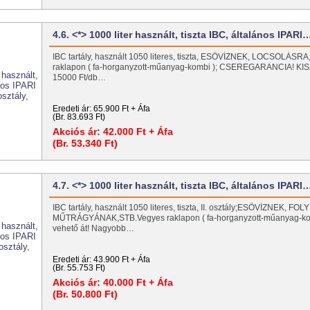
4.6. <*> 1000 liter használt, tiszta IBC, általános IPARI
IBC tartály, használt 1050 literes, tiszta, ESŐVÍZNEK, LOCSOLÁSRA,
raklapon ( fa-horganyzott-műanyag-kombi ); CSEREGARANCIA! K
15000 Ft/db…
Eredeti ár:
65.900 Ft + Áfa
(Br. 83.693 Ft)
Akciós ár:
42.000 Ft + Áfa
(Br. 53.340 Ft)
4.7. <*> 1000 liter használt, tiszta IBC, általános IPARI
IBC tartály, használt 1050 literes, tiszta, II. osztály;ESŐVÍZNEK, F
MŰTRÁGYÁNAK,STB.Vegyes raklapon ( fa-horganyzott-műanyag-kom
vehető át! Nagyobb…
Eredeti ár:
43.900 Ft + Áfa
(Br. 55.753 Ft)
Akciós ár:
40.000 Ft + Áfa
(Br. 50.800 Ft)