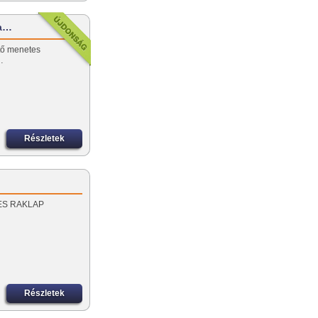
ra…
ető menetes
…
Részletek
S ÉS RAKLAP
Részletek