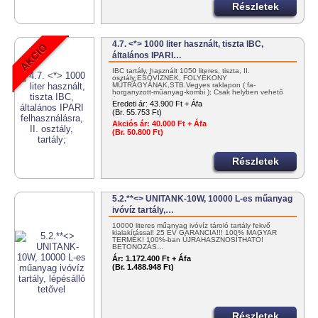
Részletek
4.7. <*> 1000 liter használt, tiszta IBC,
általános IPARI…
IBC tartály, használt 1050 literes, tiszta, II.
osztály;ESŐVÍZNEK, FOLYÉKONY
MŰTRÁGYÁNAK,STB.Vegyes raklapon ( fa-
horganyzott-műanyag-kombi ); Csak helyben vehető
át! Nagyobb…
Eredeti ár:
43.900 Ft + Áfa
(Br. 55.753 Ft)
Akciós ár:
40.000 Ft + Áfa
(Br. 50.800 Ft)
Részletek
5.2.**<> UNITANK-10W, 10000 L-es műanyag
ivóvíz tartály,…
10000 literes műanyag ivóvíz tároló tartály fekvő
kialakítással! 25 ÉV GARANCIA!!! 100% MAGYAR
TERMÉK! 100%-ban ÚJRAHASZNOSÍTHATÓ!
BETONOZÁS…
Ár:
1.172.400 Ft + Áfa
(Br. 1.488.948 Ft)
Részletek