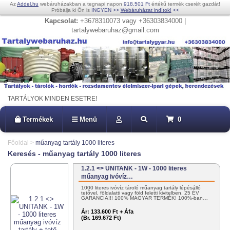
Az
Addel.hu
webáruházakban a tegnapi napon
918.501 Ft
értékű termék cserélt gazdát!
Próbálja ki Ön is
INGYEN
>>
Webáruházat indítok!
<<
Kapcsolat:
+3678310073 vagy +36303834000 |
tartalywebaruhaz@gmail.com
TARTÁLYOK MINDEN ESETRE!
Termékek
Menü
0
Főoldal
>
műanyag tartály 1000 literes
Keresés - műanyag tartály 1000 literes
1.2.1 <> UNITANK - 1W - 1000 literes
műanyag ivóvíz…
1000 literes ivóvíz tároló műanyag tartály lépésálló
tetővel, földalatti vagy föld feletti kivitelben. 25 ÉV
GARANCIA!!! 100% MAGYAR TERMÉK! 100%-ban…
Ár:
133.600 Ft + Áfa
(Br. 169.672 Ft)