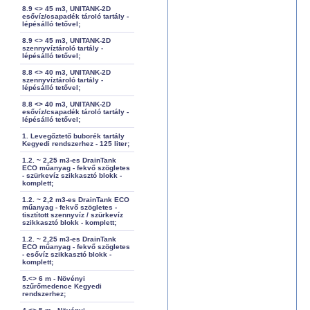
8.9 <> 45 m3, UNITANK-2D
esővíz/csapadék tároló tartály -
lépésálló tetővel;
8.9 <> 45 m3, UNITANK-2D
szennyvíztároló tartály -
lépésálló tetővel;
8.8 <> 40 m3, UNITANK-2D
szennyvíztároló tartály -
lépésálló tetővel;
8.8 <> 40 m3, UNITANK-2D
esővíz/csapadék tároló tartály -
lépésálló tetővel;
1. Levegőztető buborék tartály
Kegyedi rendszerhez - 125 liter;
1.2. ~ 2,25 m3-es DrainTank
ECO műanyag - fekvő szögletes
- szürkevíz szikkasztó blokk -
komplett;
1.2. ~ 2,2 m3-es DrainTank ECO
műanyag - fekvő szögletes -
tisztított szennyvíz / szürkevíz
szikkasztó blokk - komplett;
1.2. ~ 2,25 m3-es DrainTank
ECO műanyag - fekvő szögletes
- esővíz szikkasztó blokk -
komplett;
5.<> 6 m - Növényi
szűrőmedence Kegyedi
rendszerhez;