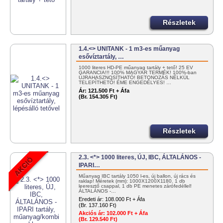
Részletek
1.4.<> UNITANK - 1 m3-es műanyag
esővíztartály, …
1000 literes HD-PE műanyag tartály + tető! 25 ÉV
GARANCIA!!! 100% MAGYAR TERMÉK! 100%-ban
ÚJRAHASZNOSÍTHATÓ! BETONOZÁS NÉLKÜL
TELEPÍTHETŐ! ÉME ENGEDÉLYES! …
Ár:
121.500 Ft + Áfa
(Br. 154.305 Ft)
Részletek
2.3. <*> 1000 literes, ÚJ, IBC, ÁLTALÁNOS -
IPARI…
Műanyag IBC tartály 1050 l-es, új ballon, új rács és
raklap! Méretek (mm): 1000X1200X1180. 1 db
leeresztő csappal, 1 db PE menetes zárófedéllel!
ÁLTALÁNOS -…
Eredeti ár:
108.000 Ft + Áfa
(Br. 137.160 Ft)
Akciós ár:
102.000 Ft + Áfa
(Br. 129.540 Ft)