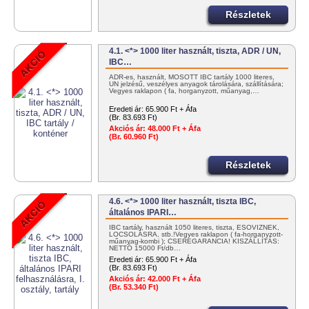
Részletek
4.1. <*> 1000 liter használt, tiszta, ADR / UN,
IBC…
ADR-es, használt, MOSOTT IBC tartály 1000 literes,
UN jelzésű, veszélyes anyagok tárolására, szállítására;
Vegyes raklapon ( fa, horganyzott, műanyag,…
Eredeti ár:
65.900 Ft + Áfa
(Br. 83.693 Ft)
Akciós ár:
48.000 Ft + Áfa
(Br. 60.960 Ft)
Részletek
4.6. <*> 1000 liter használt, tiszta IBC,
általános IPARI…
IBC tartály, használt 1050 literes, tiszta, ESŐVÍZNEK,
LOCSOLÁSRA, stb.!Vegyes raklapon ( fa-horganyzott-
műanyag-kombi ); CSEREGARANCIA! KISZÁLLÍTÁS:
NETTÓ 15000 Ft/db…
Eredeti ár:
65.900 Ft + Áfa
(Br. 83.693 Ft)
Akciós ár:
42.000 Ft + Áfa
(Br. 53.340 Ft)