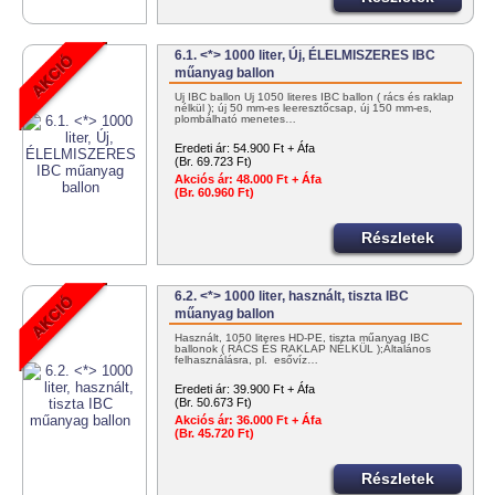
6.1. <*> 1000 liter, Új, ÉLELMISZERES IBC
műanyag ballon
Új IBC ballon Új 1050 literes IBC ballon ( rács és raklap
nélkül ); új 50 mm-es leeresztőcsap, új 150 mm-es,
plombálható menetes…
Eredeti ár:
54.900 Ft + Áfa
(Br. 69.723 Ft)
Akciós ár:
48.000 Ft + Áfa
(Br. 60.960 Ft)
Részletek
6.2. <*> 1000 liter, használt, tiszta IBC
műanyag ballon
Használt, 1050 literes HD-PE, tiszta műanyag IBC
ballonok ( RÁCS ÉS RAKLAP NÉLKÜL );Általános
felhasználásra, pl. esővíz…
Eredeti ár:
39.900 Ft + Áfa
(Br. 50.673 Ft)
Akciós ár:
36.000 Ft + Áfa
(Br. 45.720 Ft)
Részletek