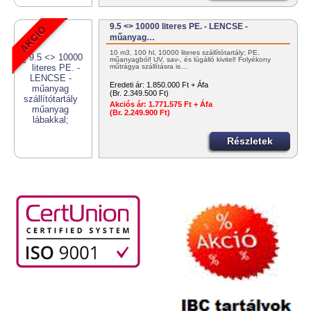
9.5 <> 10000 literes PE. - LENCSE -
műanyag…
10 m3, 100 hl, 10000 literes szállítótartály; PE.
műanyagból! UV, sav-, és lúgálló kivitel! Folyékony
műtrágya szállításra is…
Eredeti ár:
1.850.000 Ft + Áfa
(Br. 2.349.500 Ft)
Akciós ár:
1.771.575 Ft + Áfa
(Br. 2.249.900 Ft)
Részletek