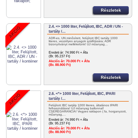
Részletek
2.4. <> 1000 liter, Felújított, IBC, ADR / UN -
tartály /…
ADR-es, UN minősített, felújított IBC tartály 1000
literes, veszélyes anyagok szállítására; ADR
bizonyítványt mellékelünk! ÚJ műanyag…
Eredeti ár:
74.990 Ft + Áfa
(Br. 95.237 Ft)
Akciós ár:
70.000 Ft + Áfa
(Br. 88.900 Ft)
Részletek
2.6. <*> 1000 liter, Felújított, IBC, IPARI
tartály /…
Felújított IBC tartály 1000 literes, általános IPARI
felhasználásra! ÚJ műanyag ballonnal!
CSEREGARANCIA! Vegyes raklapon ( fa, horganyzott,
műanyag,…
Eredeti ár:
74.990 Ft + Áfa
(Br. 95.237 Ft)
Akciós ár:
70.000 Ft + Áfa
(Br. 88.900 Ft)