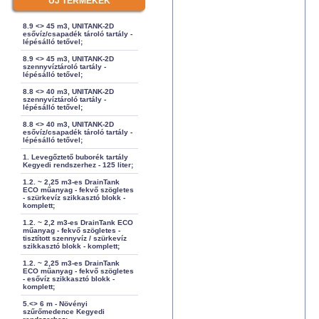
ÚJ TERMÉKEK
8.9 <> 45 m3, UNITANK-2D
esővíz/csapadék tároló tartály -
lépésálló tetővel;
8.9 <> 45 m3, UNITANK-2D
szennyvíztároló tartály -
lépésálló tetővel;
8.8 <> 40 m3, UNITANK-2D
szennyvíztároló tartály -
lépésálló tetővel;
8.8 <> 40 m3, UNITANK-2D
esővíz/csapadék tároló tartály -
lépésálló tetővel;
1. Levegőztető buborék tartály
Kegyedi rendszerhez - 125 liter;
1.2. ~ 2,25 m3-es DrainTank
ECO műanyag - fekvő szögletes
- szürkevíz szikkasztó blokk -
komplett;
1.2. ~ 2,2 m3-es DrainTank ECO
műanyag - fekvő szögletes -
tisztított szennyvíz / szürkevíz
szikkasztó blokk - komplett;
1.2. ~ 2,25 m3-es DrainTank
ECO műanyag - fekvő szögletes
- esővíz szikkasztó blokk -
komplett;
5.<> 6 m - Növényi
szűrőmedence Kegyedi