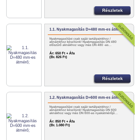
Részletek
1.1. Nyakmagasítás D=480 mm-es átmérő;
Nyakmagasítást csak saját tartályainkhoz /
aknáinkhoz készítünk! Nyakmagasítás DN 480
előszűrő aknákhoz vagy más DN 480 -as…
Ár:
650 Ft + Áfa
(Br. 826 Ft)
Részletek
1.2. Nyakmagasítás D=600 mm-es átmérő;
Nyakmagasítást csak saját tartályainkhoz /
aknáinkhoz készítünk! Nyakmagasítás DN 600
aknákhoz vagy más DN 600-as nyakátmérőjű…
Ár:
850 Ft + Áfa
(Br. 1.080 Ft)