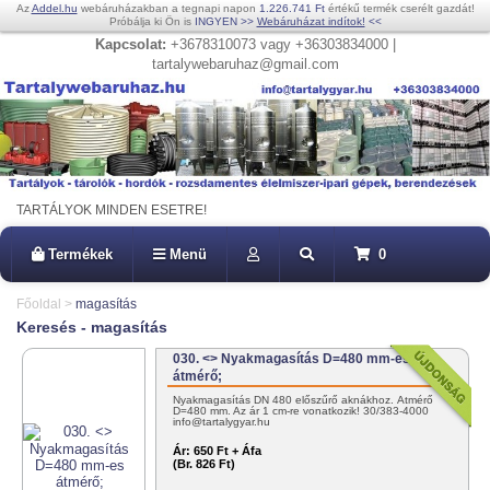
Az
Addel.hu
webáruházakban a tegnapi napon
1.226.741 Ft
értékű termék cserélt gazdát!
Próbálja ki Ön is
INGYEN
>>
Webáruházat indítok!
<<
Kapcsolat:
+3678310073 vagy +36303834000 |
tartalywebaruhaz@gmail.com
TARTÁLYOK MINDEN ESETRE!
Termékek
Menü
0
Főoldal
>
magasítás
Keresés - magasítás
030. <> Nyakmagasítás D=480 mm-es
átmérő;
Nyakmagasítás DN 480 előszűrő aknákhoz. Átmérő
D=480 mm. Az ár 1 cm-re vonatkozik! 30/383-4000
info@tartalygyar.hu
Ár:
650 Ft + Áfa
(Br. 826 Ft)