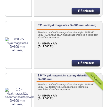
Részletek
031.<> Nyakmagasítás D=600 mm átmérő;
Tisztító - búvónyílás magasítás bármelyik UNITANK
vagy PE. tartályhoz. A magasítást érdemes a telepítést
követően, a pontos …
Ár:
850 Ft + Áfa
(Br. 1.080 Ft)
Részletek
1.0 * Nyakmagasítás szennyvíztartályokhoz
D=600 mm…
Tisztító - búvónyílás magasítás bármelyik UNITANK
vagy PE. tartályhoz. A magasítást érdemes a
telepítést követően, a pontos …
Ár:
850 Ft + Áfa
(Br. 1.080 Ft)