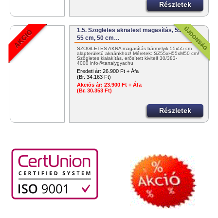
Részletek
1.5. Szögletes aknatest magasítás, 55 cm x
55 cm, 50 cm…
SZÖGLETES AKNA magasítás bármelyik 55x55 cm
alapterületű aknánkhoz! Méretek: SZ55xH55xM50 cm!
Szögletes kialakítás, erősített kivitel! 30/383-
4000 info@tartalygyar.hu
Eredeti ár:
26.900 Ft + Áfa
(Br. 34.163 Ft)
Akciós ár:
23.900 Ft + Áfa
(Br. 30.353 Ft)
Részletek