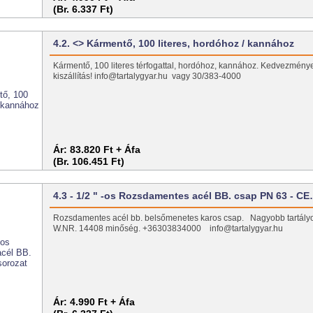
(Br. 6.337 Ft)
4.2. <> Kármentő, 100 literes, hordóhoz / kannához
Kármentő, 100 literes térfogattal, hordóhoz, kannához. Kedvezmény
kiszállítás! info@tartalygyar.hu vagy 30/383-4000
Ár:
83.820 Ft + Áfa
(Br. 106.451 Ft)
4.3 - 1/2 " -os Rozsdamentes acél BB. csap PN 63 - C
Rozsdamentes acél bb. belsőmenetes karos csap. Nagyobb tartály
W.NR. 14408 minőség. +36303834000 info@tartalygyar.hu
Ár:
4.990 Ft + Áfa