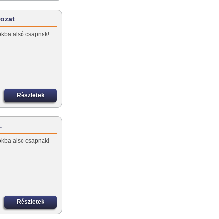
rozat
okba alsó csapnak!
Részletek
…
okba alsó csapnak!
Részletek