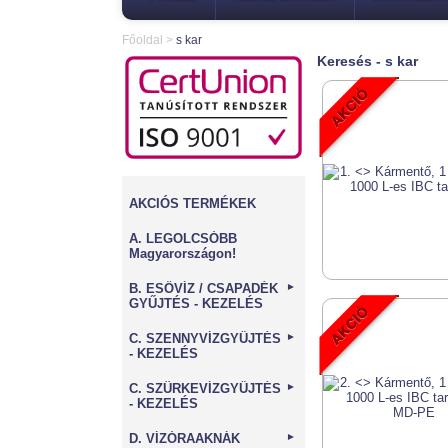
Főoldal
>
s kar
Keresés - s kar
AKCIÓS TERMÉKEK
A. LEGOLCSÓBB
Magyarországon!
B. ESŐVÍZ / CSAPADÉK
►
GYŰJTÉS - KEZELÉS
C. SZENNYVÍZGYŰJTÉS
►
- KEZELÉS
C. SZÜRKEVÍZGYŰJTÉS
►
- KEZELÉS
D. VÍZÓRAAKNÁK
►