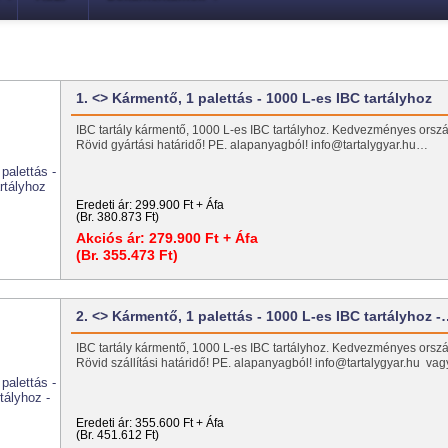
1. <> Kármentő, 1 palettás - 1000 L-es IBC tartályhoz
IBC tartály kármentő, 1000 L-es IBC tartályhoz. Kedvezményes ország
Rövid gyártási határidő! PE. alapanyagból! info@tartalygyar.hu…
Eredeti ár:
299.900 Ft + Áfa
(Br. 380.873 Ft)
Akciós ár:
279.900 Ft + Áfa
(Br. 355.473 Ft)
2. <> Kármentő, 1 palettás - 1000 L-es IBC tartályhoz 
IBC tartály kármentő, 1000 L-es IBC tartályhoz. Kedvezményes ország
Rövid szállítási határidő! PE. alapanyagból! info@tartalygyar.hu va
Eredeti ár:
355.600 Ft + Áfa
(Br. 451.612 Ft)