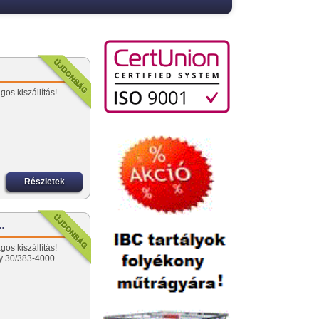
os kiszállítás!
Részletek
-…
os kiszállítás!
gy 30/383-4000