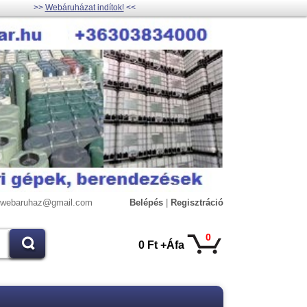
>>
Webáruházat indítok!
<<
lywebaruhaz@gmail.com
Belépés
|
Regisztráció
0
0 Ft +Áfa