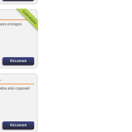
nyes országos
Részletek
…
okba alsó csapnak!
Részletek