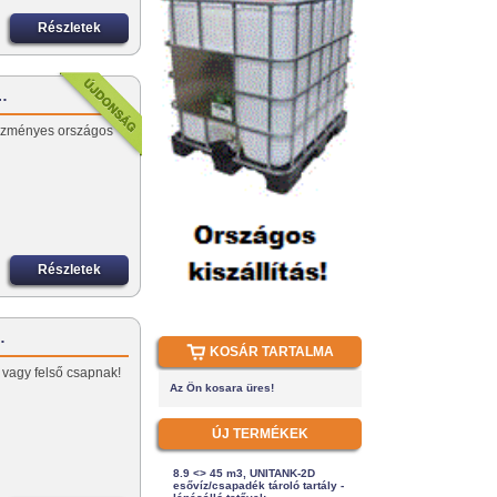
Részletek
-…
vezményes országos
Részletek
…
KOSÁR TARTALMA
vagy felső csapnak!
Az Ön kosara üres!
ÚJ TERMÉKEK
8.9 <> 45 m3, UNITANK-2D
esővíz/csapadék tároló tartály -