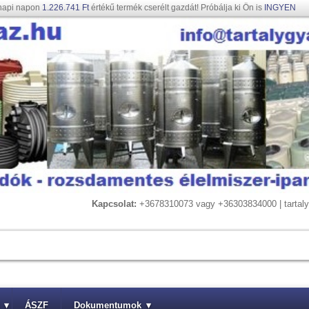
napi napon
1.226.741 Ft
értékű termék cserélt gazdát! Próbálja ki Ön is
INGYEN
Kapcsolat:
+3678310073 vagy +36303834000 | tarta
▾
ÁSZF
Dokumentumok
▾