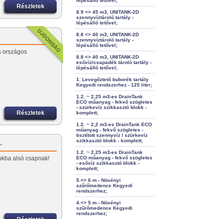
lépésálló tetővel;
Részletek
8.9 <> 45 m3, UNITANK-2D
szennyvíztároló tartály -
lépésálló tetővel;
8.8 <> 40 m3, UNITANK-2D
szennyvíztároló tartály -
lépésálló tetővel;
s országos
8.8 <> 40 m3, UNITANK-2D
esővíz/csapadék tároló tartály -
lépésálló tetővel;
1. Levegőztető buborék tartály
Kegyedi rendszerhez - 125 liter;
1.2. ~ 2,25 m3-es DrainTank
ECO műanyag - fekvő szögletes
- szürkevíz szikkasztó blokk -
Részletek
komplett;
1.2. ~ 2,2 m3-es DrainTank ECO
műanyag - fekvő szögletes -
tisztított szennyvíz / szürkevíz
szikkasztó blokk - komplett;
…
1.2. ~ 2,25 m3-es DrainTank
okba alsó csapnak!
ECO műanyag - fekvő szögletes
- esővíz szikkasztó blokk -
komplett;
5.<> 6 m - Növényi
szűrőmedence Kegyedi
rendszerhez;
4.<> 5 m - Növényi
szűrőmedence Kegyedi
rendszerhez;