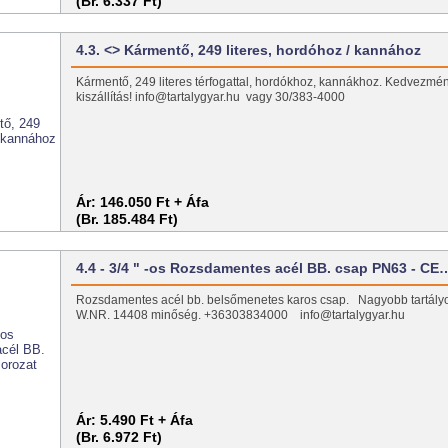
(Br. 6.337 Ft)
4.3. <> Kármentő, 249 literes, hordóhoz / kannához
Kármentő, 249 literes térfogattal, hordókhoz, kannákhoz. Kedvezmé
kiszállítás! info@tartalygyar.hu vagy 30/383-4000
Ár:
146.050 Ft + Áfa
(Br. 185.484 Ft)
4.4 - 3/4 " -os Rozsdamentes acél BB. csap PN63 - CE
Rozsdamentes acél bb. belsőmenetes karos csap. Nagyobb tartály
W.NR. 14408 minőség. +36303834000 info@tartalygyar.hu
Ár:
5.490 Ft + Áfa
(Br. 6.972 Ft)