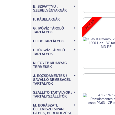
E. SZIVATTYÚ-,
►
SZERELVÉNYAKNÁK
F. KÁBELAKNÁK
G. IVÓVÍZ TÁROLÓ
►
TARTÁLYOK
H. IBC TARTÁLYOK
►
I. TŰZI-VÍZ TÁROLÓ
►
TARTÁLYOK
N. EGYÉB MŰANYAG
TERMÉKEK
J. ROZSDAMENTES /
►
SAVÁLLÓ NEMESACÉL
TARTÁLYOK
SZÁLLÍTÓ TARTÁLYOK /
►
TARTÁLYSZÁLLÍTÓK
M. BORÁSZATI,
►
ÉLELMISZER-IPARI
GÉPEK, BERENDEZÉSE