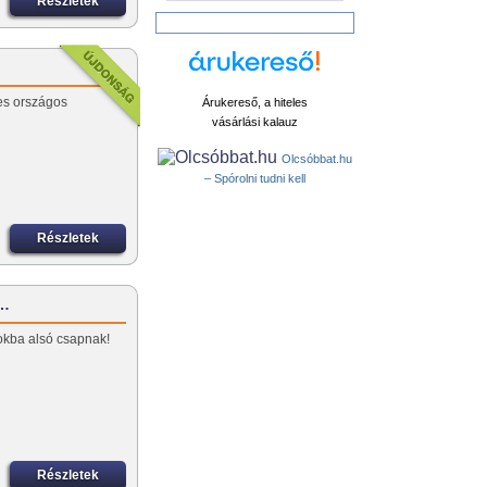
Részletek
es országos
Árukereső, a hiteles
vásárlási kalauz
Olcsóbbat.hu
– Spórolni tudni kell
Részletek
E…
okba alsó csapnak!
Részletek