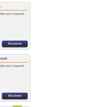
…
okba alsó csapnak!
Részletek
rozat
okba alsó csapnak!
Részletek