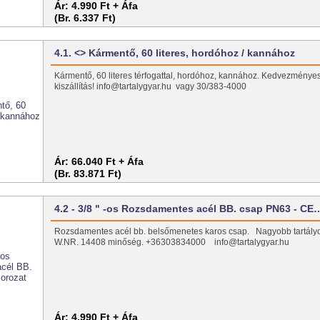
Ár:
4.990 Ft + Áfa
(Br. 6.337 Ft)
4.1. <> Kármentő, 60 literes, hordóhoz / kannához
Kármentő, 60 literes térfogattal, hordóhoz, kannához. Kedvezménye
kiszállítás! info@tartalygyar.hu vagy 30/383-4000
Ár:
66.040 Ft + Áfa
(Br. 83.871 Ft)
4.2 - 3/8 " -os Rozsdamentes acél BB. csap PN63 - CE
Rozsdamentes acél bb. belsőmenetes karos csap. Nagyobb tartály
W.NR. 14408 minőség. +36303834000 info@tartalygyar.hu
Ár:
4.990 Ft + Áfa