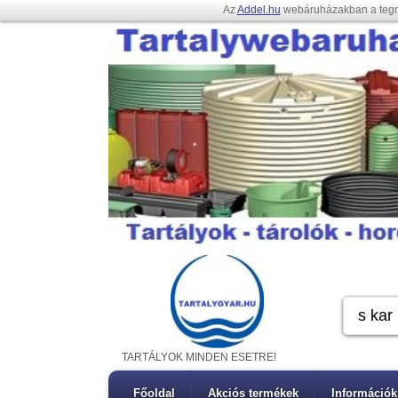
Az
Addel.hu
webáruházakban a teg
TARTÁLYOK MINDEN ESETRE!
Főoldal
Akciós termékek
Információk