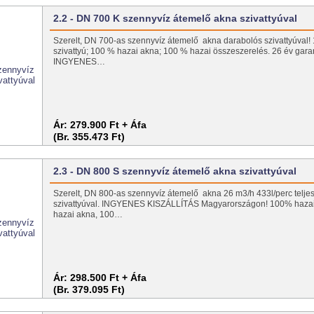
2.2 - DN 700 K szennyvíz átemelő akna szivattyúval
Szerelt, DN 700-as szennyvíz átemelő akna darabolós szivattyúval
szivattyú; 100 % hazai akna; 100 % hazai összeszerelés. 26 év gara
INGYENES…
Ár:
279.900 Ft + Áfa
(Br. 355.473 Ft)
2.3 - DN 800 S szennyvíz átemelő akna szivattyúval
Szerelt, DN 800-as szennyvíz átemelő akna 26 m3/h 433l/perc telje
szivattyúval. INGYENES KISZÁLLÍTÁS Magyarországon! 100% hazai 
hazai akna, 100…
Ár:
298.500 Ft + Áfa
(Br. 379.095 Ft)