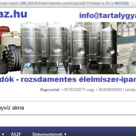
gnapi napon
266.255 Ft
értékű termék cserélt gazdát! Próbálja ki Ön is
INGYEN
Kapcsolat:
+3678310073 vagy +36303834000 | tarta
▾
ÁSZF
Dokumentumok
▾