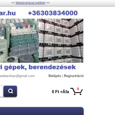
>>
Webáruházat indítok!
<<
lywebaruhaz@gmail.com
Belépés
|
Regisztráció
0
0 Ft +Áfa