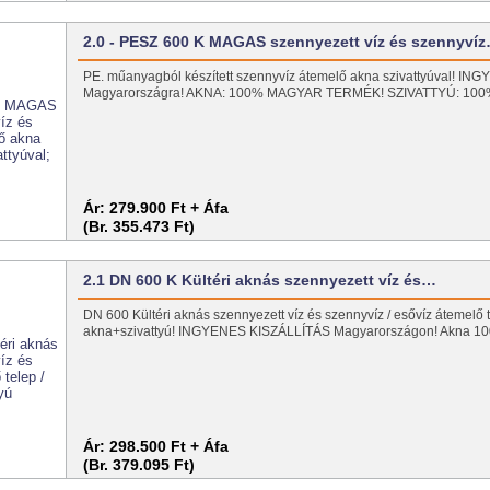
2.0 - PESZ 600 K MAGAS szennyezett víz és szennyví
PE. műanyagból készített szennyvíz átemelő akna szivattyúval! I
Magyarországra! AKNA: 100% MAGYAR TERMÉK! SZIVATTYÚ: 1
Ár:
279.900 Ft + Áfa
(Br. 355.473 Ft)
2.1 DN 600 K Kültéri aknás szennyezett víz és…
DN 600 Kültéri aknás szennyezett víz és szennyvíz / esővíz átemelő t
akna+szivattyú! INGYENES KISZÁLLÍTÁS Magyarországon! Akna 
Ár:
298.500 Ft + Áfa
(Br. 379.095 Ft)