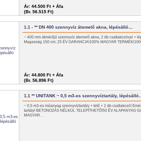
Ár:
44.500 Ft + Áfa
(Br. 56.515 Ft)
1.1 - ** DN 400 szennyvíz átemelő akna, lépésálló…
~ 400 mm átmérőjű szennyvíz átemelő akna, 2 db csatlakozóval + lép
Magasság 150 cm; 25 ÉV GARANCIA!100% MAGYAR TERMÉK!10
Ár:
44.800 Ft + Áfa
(Br. 56.896 Ft)
1.1 ** UNITANK ~ 0,5 m3-es szennyvíztartály, lépésáll
~ 0,5 m3-es műanyag szennyvíztartály + tető + 2 db csatlakozó! Emé
tartály! BETONOZÁS NÉLKÜL TELEPÍTHETŐ!50 ÉV ALAPANYAG G
MAGYAR…