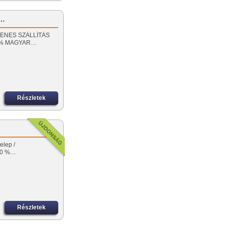
z…
NGYENES SZÁLLÍTÁS
00% MAGYAR…
Részletek
elep /
100 %…
Részletek