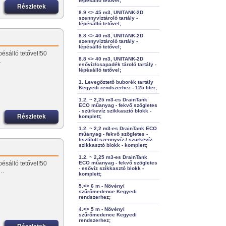
lépésálló tetővel;
Részletek
8.9 <> 45 m3, UNITANK-2D
szennyvíztároló tartály -
lépésálló tetővel;
8.8 <> 40 m3, UNITANK-2D
szennyvíztároló tartály -
lépésálló tetővel;
ésálló tetővel!50
8.8 <> 40 m3, UNITANK-2D
…
esővíz/csapadék tároló tartály -
lépésálló tetővel;
1. Levegőztető buborék tartály
Kegyedi rendszerhez - 125 liter;
1.2. ~ 2,25 m3-es DrainTank
ECO műanyag - fekvő szögletes
- szürkevíz szikkasztó blokk -
Részletek
komplett;
1.2. ~ 2,2 m3-es DrainTank ECO
műanyag - fekvő szögletes -
tisztított szennyvíz / szürkevíz
szikkasztó blokk - komplett;
1.2. ~ 2,25 m3-es DrainTank
ésálló tetővel!50
ECO műanyag - fekvő szögletes
- esővíz szikkasztó blokk -
n…
komplett;
5.<> 6 m - Növényi
szűrőmedence Kegyedi
rendszerhez;
4.<> 5 m - Növényi
szűrőmedence Kegyedi
rendszerhez;