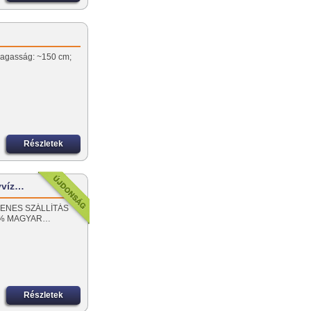
 Magasság: ~150 cm;
Részletek
yvíz…
NGYENES SZÁLLÍTÁS
00% MAGYAR…
Részletek