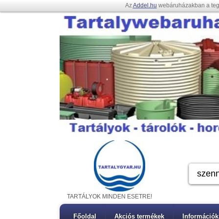
Az
Addel.hu
webáruházakban a te
TARTÁLYOK MINDEN ESETRE!
Főoldal
Akciós termékek
Információk