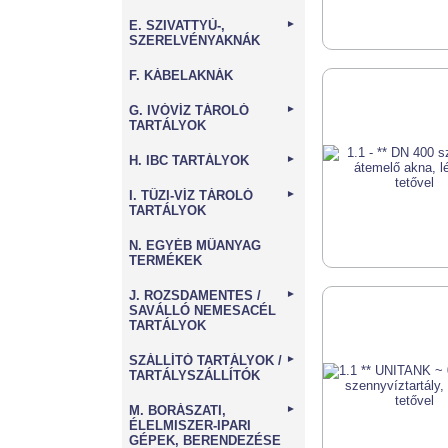
E. SZIVATTYÚ-,
►
SZERELVÉNYAKNÁK
F. KÁBELAKNÁK
G. IVÓVÍZ TÁROLÓ
►
TARTÁLYOK
H. IBC TARTÁLYOK
►
I. TŰZI-VÍZ TÁROLÓ
►
TARTÁLYOK
N. EGYÉB MŰANYAG
TERMÉKEK
J. ROZSDAMENTES /
►
SAVÁLLÓ NEMESACÉL
TARTÁLYOK
SZÁLLÍTÓ TARTÁLYOK /
►
TARTÁLYSZÁLLÍTÓK
M. BORÁSZATI,
►
ÉLELMISZER-IPARI
GÉPEK, BERENDEZÉSE