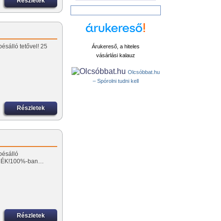
Részletek
ésálló tetővel! 25
Árukereső, a hiteles
vásárlási kalauz
Olcsóbbat.hu
– Spórolni tudni kell
Részletek
pésálló
RMÉK!100%-ban…
Részletek