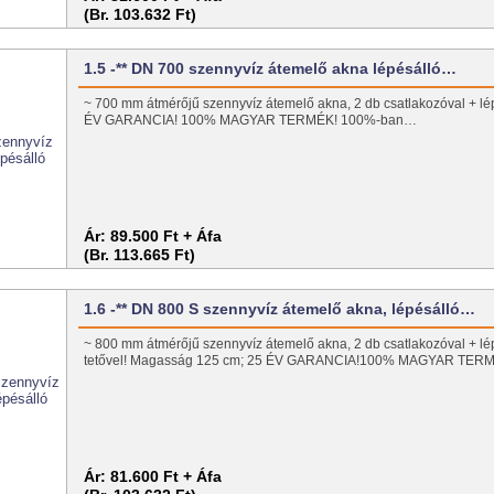
(Br. 103.632 Ft)
1.5 -** DN 700 szennyvíz átemelő akna lépésálló…
~ 700 mm átmérőjű szennyvíz átemelő akna, 2 db csatlakozóval + lép
ÉV GARANCIA! 100% MAGYAR TERMÉK! 100%-ban…
Ár:
89.500 Ft + Áfa
(Br. 113.665 Ft)
1.6 -** DN 800 S szennyvíz átemelő akna, lépésálló…
~ 800 mm átmérőjű szennyvíz átemelő akna, 2 db csatlakozóval + lé
tetővel! Magasság 125 cm; 25 ÉV GARANCIA!100% MAGYAR TE
Ár:
81.600 Ft + Áfa