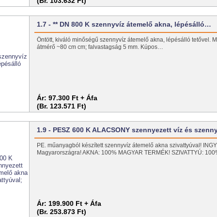
(Br. 103.632 Ft)
1.7 - ** DN 800 K szennyvíz átemelő akna, lépésálló…
Öntött, kiváló minőségű szennyvíz átemelő akna, lépésálló tetővel.
átmérő ~80 cm cm; falvastagság 5 mm. Kúpos…
Ár:
97.300 Ft + Áfa
(Br. 123.571 Ft)
1.9 - PESZ 600 K ALACSONY szennyezett víz és szenn
PE. műanyagból készített szennyvíz átemelő akna szivattyúval! I
Magyarországra! AKNA: 100% MAGYAR TERMÉK! SZIVATTYÚ: 1
Ár:
199.900 Ft + Áfa
(Br. 253.873 Ft)