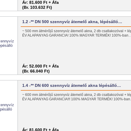
Ár:
81.600 Ft + Áfa
(Br. 103.632 Ft)
1.2 -** DN 500 szennyvíz átemelő akna, lépésálló…
~ 500 mm átmérőjű szennyvíz átemelő akna, 2 db csatlakozóval + lép
ÉV ALAPANYAG GARANCIA! 100% MAGYAR TERMÉK! 100%-ban
Ár:
52.000 Ft + Áfa
(Br. 66.040 Ft)
1.4 -** DN 600 szennyvíz átemelő akna lépésálló…
~ 600 mm átmérőjű szennyvíz átemelő akna, 2 db csatlakozóval + lép
ÉV ALAPANYAG GARANCIA!!! 100% MAGYAR TERMÉK! 100%-ba
Ár:
81.600 Ft + Áfa