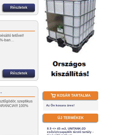
Részletek
ésálló tetővel!
0%-ban…
Részletek
ó…
KOSÁR TARTALMA
sztőgödör, szeptikus
ARANCIA!!! 100%
Az Ön kosara üres!
ÚJ TERMÉKEK
8.9 <> 45 m3, UNITANK-2D
esővíz/csapadék tároló tartály -