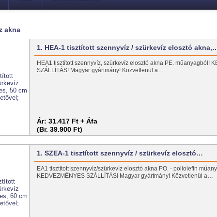
z akna
1. HEA-1 tisztított szennyvíz / szürkevíz elosztó akna,
HEA1 tisztított szennyvíz, szürkevíz elosztó akna PE. műanyagbó
SZÁLLÍTÁS! Magyar gyártmány! Közvetlenül a…
Ár:
31.417 Ft + Áfa
(Br. 39.900 Ft)
1. SZEA-1 tisztított szennyvíz / szürkevíz elosztó…
EA1 tisztított szennyvíz/szürkevíz elosztó akna PO. - poliolefin műan
KEDVEZMÉNYES SZÁLLÍTÁS! Magyar gyártmány! Közvetlenül a…