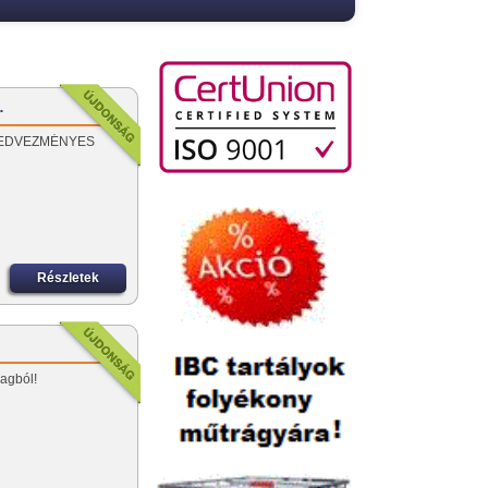
…
l! KEDVEZMÉNYES
Részletek
yagból!