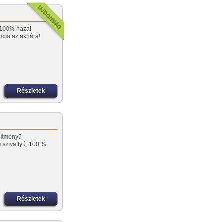
! 100% hazai
ncia az aknára!
Részletek
sítményű
szivattyú, 100 %
Részletek