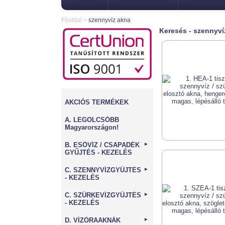
Főoldal
>
szennyvíz akna
Keresés - szennyví
AKCIÓS TERMÉKEK
A. LEGOLCSÓBB
Magyarországon!
B. ESŐVÍZ / CSAPADÉK
►
GYŰJTÉS - KEZELÉS
C. SZENNYVÍZGYŰJTÉS
►
- KEZELÉS
C. SZÜRKEVÍZGYŰJTÉS
►
- KEZELÉS
D. VÍZÓRAAKNÁK
►