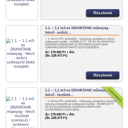
Részletek
1.1. ~ 1,1 m3-es DRAINTANK műanyag -
fekvő - esővíz…
~ 1 m3-es PO.-poliolefin - műanyag szögletes esővíz
szikkasztó tartály - KOMPLETT! 50 ÉV ALAPANYAG
GARANCIA!MAGYAR GYÁRTMÁNY!100%-BAN
ÚJRAHASZNOSÍTHATÓ! EGYSZERŰEN…
Ár:
179.900 Ft + Áfa
(Br. 228.473 Ft)
Részletek
1.1. ~ 1,1 m3-es DRAINTANK műanyag -
fekvő - tisztított…
~ 1 m3-es PO.-poliolefin - műanyag szögletes tisztított
szennyvíz/szürkevíz szikkasztó tartály - KOMPLETT!
50 ÉV ALAPANYAG GARANCIA!MAGYAR
GYÁRTMÁNY!100%-BAN…
Ár:
179.900 Ft + Áfa
(Br. 228.473 Ft)