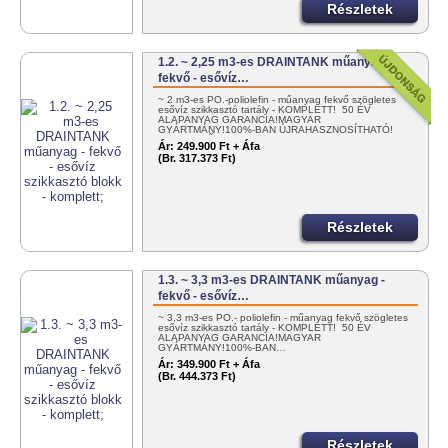
Részletek
1.2. ~ 2,25 m3-es DRAINTANK műanyag -
fekvő - esővíz…
~ 2 m3-es PO.-poliolefin - műanyag fekvő szögletes
esővíz szikkasztó tartály - KOMPLETT! 50 ÉV
ALAPANYAG GARANCIA!MAGYAR
GYÁRTMÁNY!100%-BAN ÚJRAHASZNOSÍTHATÓ!
EGYSZERŰEN…
Ár:
249.900 Ft + Áfa
(Br. 317.373 Ft)
Részletek
1.3. ~ 3,3 m3-es DRAINTANK műanyag -
fekvő - esővíz…
~ 3,3 m3-es PO.- poliolefin - műanyag fekvő szögletes
esővíz szikkasztó tartály - KOMPLETT! 50 ÉV
ALAPANYAG GARANCIA!MAGYAR
GYÁRTMÁNY!100%-BAN…
Ár:
349.900 Ft + Áfa
(Br. 444.373 Ft)
Részletek