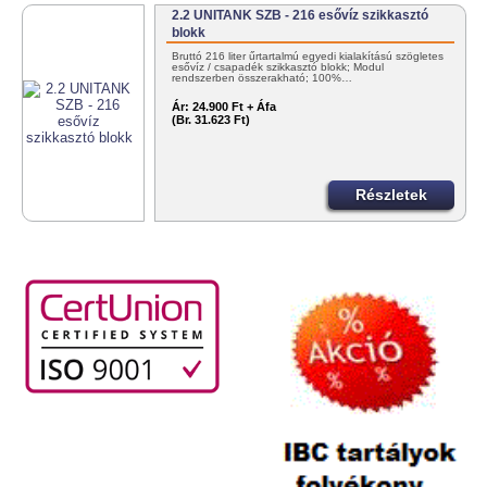
2.2 UNITANK SZB - 216 esővíz szikkasztó
blokk
Bruttó 216 liter űrtartalmú egyedi kialakítású szögletes
esővíz / csapadék szikkasztó blokk; Modul
rendszerben összerakható; 100%…
Ár:
24.900 Ft + Áfa
(Br. 31.623 Ft)
Részletek