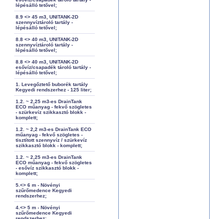
lépésálló tetővel;
8.9 <> 45 m3, UNITANK-2D
szennyvíztároló tartály -
lépésálló tetővel;
8.8 <> 40 m3, UNITANK-2D
szennyvíztároló tartály -
lépésálló tetővel;
8.8 <> 40 m3, UNITANK-2D
esővíz/csapadék tároló tartály -
lépésálló tetővel;
1. Levegőztető buborék tartály
Kegyedi rendszerhez - 125 liter;
1.2. ~ 2,25 m3-es DrainTank
ECO műanyag - fekvő szögletes
- szürkevíz szikkasztó blokk -
komplett;
1.2. ~ 2,2 m3-es DrainTank ECO
műanyag - fekvő szögletes -
tisztított szennyvíz / szürkevíz
szikkasztó blokk - komplett;
1.2. ~ 2,25 m3-es DrainTank
ECO műanyag - fekvő szögletes
- esővíz szikkasztó blokk -
komplett;
5.<> 6 m - Növényi
szűrőmedence Kegyedi
rendszerhez;
4.<> 5 m - Növényi
szűrőmedence Kegyedi
rendszerhez;