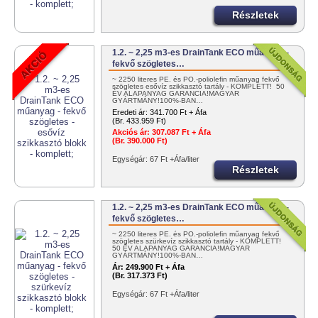
Részletek
1.2. ~ 2,25 m3-es DrainTank ECO műanyag -
fekvő szögletes…
~ 2250 literes PE. és PO.-poliolefin műanyag fekvő
szögletes esővíz szikkasztó tartály - KOMPLETT! 50
ÉV ALAPANYAG GARANCIA!MAGYAR
GYÁRTMÁNY!100%-BAN…
Eredeti ár:
341.700 Ft + Áfa
(Br. 433.959 Ft)
Akciós ár:
307.087 Ft + Áfa
(Br. 390.000 Ft)
Egységár: 67 Ft +Áfa/liter
Részletek
1.2. ~ 2,25 m3-es DrainTank ECO műanyag -
fekvő szögletes…
~ 2250 literes PE. és PO.-poliolefin műanyag fekvő
szögletes szürkevíz szikkasztó tartály - KOMPLETT!
50 ÉV ALAPANYAG GARANCIA!MAGYAR
GYÁRTMÁNY!100%-BAN…
Ár:
249.900 Ft + Áfa
(Br. 317.373 Ft)
Egységár: 67 Ft +Áfa/liter