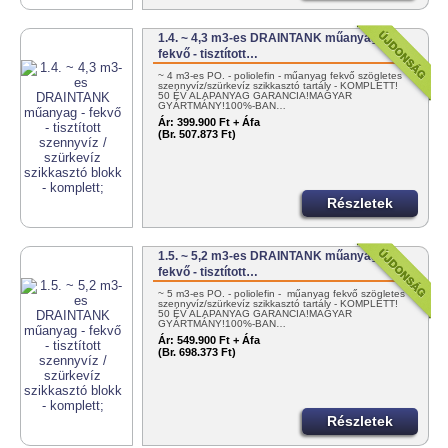
1.4. ~ 4,3 m3-es DRAINTANK műanyag -
fekvő - tisztított…
~ 4 m3-es PO. - poliolefin - műanyag fekvő szögletes
szennyvíz/szürkevíz szikkasztó tartály - KOMPLETT!
50 ÉV ALAPANYAG GARANCIA!MAGYAR
GYÁRTMÁNY!100%-BAN…
Ár:
399.900 Ft + Áfa
(Br. 507.873 Ft)
Részletek
1.5. ~ 5,2 m3-es DRAINTANK műanyag -
fekvő - tisztított…
~ 5 m3-es PO. - poliolefin - műanyag fekvő szögletes
szennyvíz/szürkevíz szikkasztó tartály - KOMPLETT!
50 ÉV ALAPANYAG GARANCIA!MAGYAR
GYÁRTMÁNY!100%-BAN…
Ár:
549.900 Ft + Áfa
(Br. 698.373 Ft)
Részletek