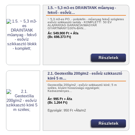
1.5. ~ 5,3 m3-es DRAINTANK műanyag -
fekvő - esővíz…
~ 5,3 m3-es PO. - poliolefin - műanyag fekvő szögletes
esővíz szikkasztó tartály - KOMPLETT! 50 ÉV
ALAPANYAG GARANCIA!MAGYAR
GYÁRTMÁNY!100%-BAN…
Ár:
549.900 Ft + Áfa
(Br. 698.373 Ft)
Részletek
2.1. Geotextília 200g/m2 - esővíz szikkasztó
köré 5 m…
Geotextília 200g/m2 - esővíz szikkasztó köré; 5 m
széles, kívánt hosszúságú egységek;
Kedvezményes…
Ár:
995 Ft + Áfa
(Br. 1.264 Ft)
Egységár: 950 Ft +Áfa/m2
Részletek