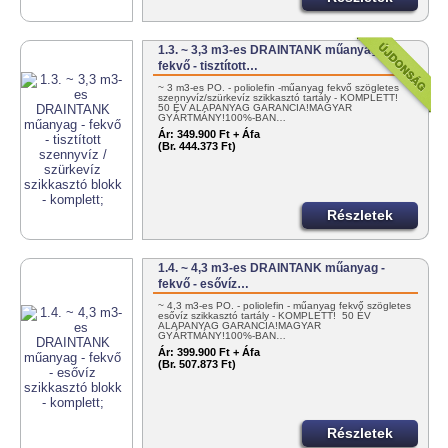
1.3. ~ 3,3 m3-es DRAINTANK műanyag -
fekvő - tisztított…
~ 3 m3-es PO. - poliolefin -műanyag fekvő szögletes
szennyvíz/szürkevíz szikkasztó tartály - KOMPLETT!
50 ÉV ALAPANYAG GARANCIA!MAGYAR
GYÁRTMÁNY!100%-BAN…
Ár:
349.900 Ft + Áfa
(Br. 444.373 Ft)
Részletek
1.4. ~ 4,3 m3-es DRAINTANK műanyag -
fekvő - esővíz…
~ 4,3 m3-es PO. - poliolefin - műanyag fekvő szögletes
esővíz szikkasztó tartály - KOMPLETT! 50 ÉV
ALAPANYAG GARANCIA!MAGYAR
GYÁRTMÁNY!100%-BAN…
Ár:
399.900 Ft + Áfa
(Br. 507.873 Ft)
Részletek