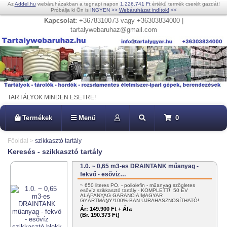
Az
Addel.hu
webáruházakban a tegnapi napon
1.226.741 Ft
értékű termék cserélt gazdát!
Próbálja ki Ön is
INGYEN
>>
Webáruházat indítok!
<<
Kapcsolat:
+3678310073 vagy +36303834000 |
tartalywebaruhaz@gmail.com
TARTÁLYOK MINDEN ESETRE!
Termékek
Menü
0
Főoldal
>
szikkasztó tartály
Keresés - szikkasztó tartály
1.0. ~ 0,65 m3-es DRAINTANK műanyag -
fekvő - esővíz…
~ 650 literes PO. - poliolefin - műanyag szögletes
esővíz szikkasztó tartály - KOMPLETT! 50 ÉV
ALAPANYAG GARANCIA!MAGYAR
GYÁRTMÁNY!100%-BAN ÚJRAHASZNOSÍTHATÓ!
EGYSZERŰEN…
Ár:
149.900 Ft + Áfa
(Br. 190.373 Ft)