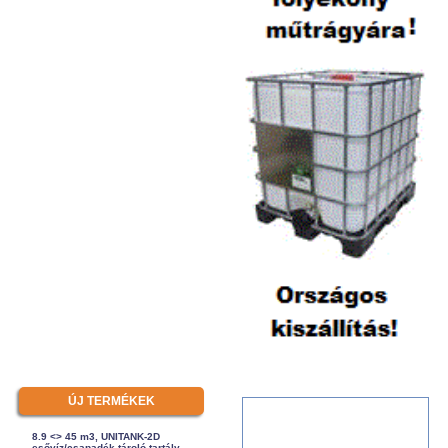
ÚJ TERMÉKEK
8.9 <> 45 m3, UNITANK-2D
esővíz/csapadék tároló tartály -