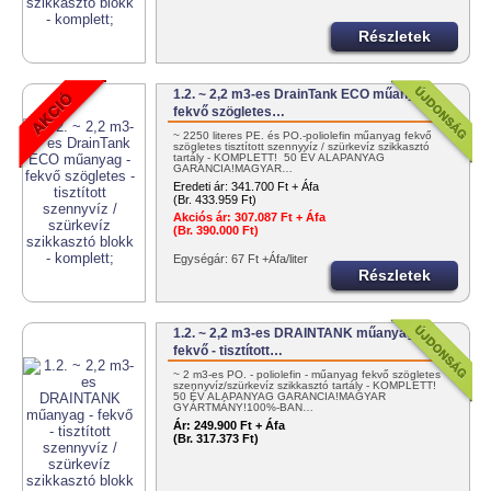
Részletek
1.2. ~ 2,2 m3-es DrainTank ECO műanyag -
fekvő szögletes…
~ 2250 literes PE. és PO.-poliolefin műanyag fekvő
szögletes tisztított szennyvíz / szürkevíz szikkasztó
tartály - KOMPLETT! 50 ÉV ALAPANYAG
GARANCIA!MAGYAR…
Eredeti ár:
341.700 Ft + Áfa
(Br. 433.959 Ft)
Akciós ár:
307.087 Ft + Áfa
(Br. 390.000 Ft)
Egységár: 67 Ft +Áfa/liter
Részletek
1.2. ~ 2,2 m3-es DRAINTANK műanyag -
fekvő - tisztított…
~ 2 m3-es PO. - poliolefin - műanyag fekvő szögletes
szennyvíz/szürkevíz szikkasztó tartály - KOMPLETT!
50 ÉV ALAPANYAG GARANCIA!MAGYAR
GYÁRTMÁNY!100%-BAN…
Ár:
249.900 Ft + Áfa
(Br. 317.373 Ft)