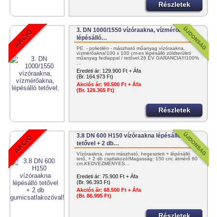
Részletek
3. DN 1000/1550 vízóraakna, vízmérőakna,
lépésálló…
PE. - polietilén - mászható műanyag vízóraakna,
vízmérőakna!100 x 100 cm-es lépésálló zöldterületi
műanyag fedlappal / tetővel.26 ÉV GARANCIA!!!100%
…
Eredeti ár:
129.900 Ft + Áfa
(Br. 164.973 Ft)
Akciós ár:
99.500 Ft + Áfa
(Br. 126.365 Ft)
Részletek
3.8 DN 600 H150 vízóraakna lépésálló
tetővel + 2 db…
Vízóraakna, nem mászható, hegesztett + lépésálló
tető, + 2 db csatlakozó!Magasság: 150 cm; átmérő 60
cm.KEDVEZMÉNYES…
Eredeti ár:
75.900 Ft + Áfa
(Br. 96.393 Ft)
Akciós ár:
68.500 Ft + Áfa
(Br. 86.995 Ft)
Részletek