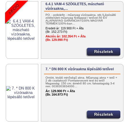
6.4.1 VAM-4 SZÖGLETES, mászható
vízóraakna,…
PO. - poliolefin - műanyag vízóraakna, stb.!Lépésálló
zöldterületi műanyag fedlappal / tetővel.50 ÉV
ALAPANYAG GARANCIA!!!100% MAGYAR
TERMÉK!100%-ban…
Eredeti ár:
119.900 Ft + Áfa
(Br. 152.273 Ft)
Akciós ár:
102.354 Ft + Áfa
(Br. 129.990 Ft)
Részletek
7. * DN 800 K vízóraakna lépésálló tetővel
Öntött, kiváló minőségű akna. Műanyag akna + tető +
2 db csatlakozó! Formatervezett test és tető!
Magasság: 150 cm; átmérő 80 cm; falvastagság 3-4
mm. 0036303834000…
Ár:
129.900 Ft + Áfa
(Br. 164.973 Ft)
Részletek