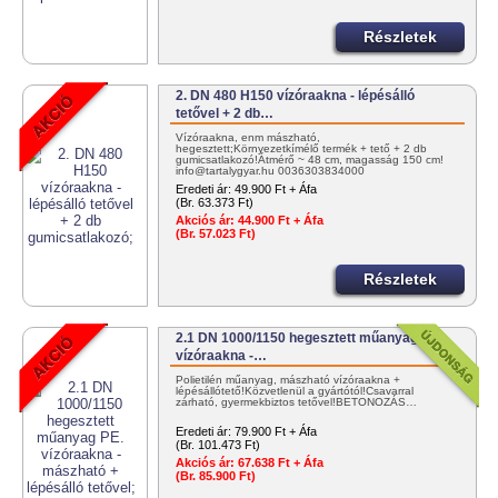
Részletek
2. DN 480 H150 vízóraakna - lépésálló
tetővel + 2 db…
Vízóraakna, enm mászható,
hegesztett;Környezetkímélő termék + tető + 2 db
gumicsatlakozó!Átmérő ~ 48 cm, magasság 150 cm!
info@tartalygyar.hu 0036303834000
Eredeti ár:
49.900 Ft + Áfa
(Br. 63.373 Ft)
Akciós ár:
44.900 Ft + Áfa
(Br. 57.023 Ft)
Részletek
2.1 DN 1000/1150 hegesztett műanyag PE.
vízóraakna -…
Polietilén műanyag, mászható vízóraakna +
lépésállótető!Közvetlenül a gyártótól!Csavarral
zárható, gyermekbiztos tetővel!BETONOZÁS…
Eredeti ár:
79.900 Ft + Áfa
(Br. 101.473 Ft)
Akciós ár:
67.638 Ft + Áfa
(Br. 85.900 Ft)