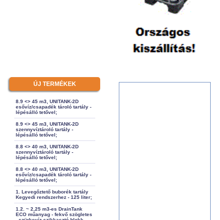
ÚJ TERMÉKEK
8.9 <> 45 m3, UNITANK-2D
esővíz/csapadék tároló tartály -
lépésálló tetővel;
8.9 <> 45 m3, UNITANK-2D
szennyvíztároló tartály -
lépésálló tetővel;
8.8 <> 40 m3, UNITANK-2D
szennyvíztároló tartály -
lépésálló tetővel;
8.8 <> 40 m3, UNITANK-2D
esővíz/csapadék tároló tartály -
lépésálló tetővel;
1. Levegőztető buborék tartály
Kegyedi rendszerhez - 125 liter;
1.2. ~ 2,25 m3-es DrainTank
ECO műanyag - fekvő szögletes
- szürkevíz szikkasztó blokk -