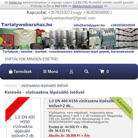
Az
Addel.hu
webáruházakban a tegnapi napon
1.226.741 Ft
értékű termék cserélt gazdát!
Próbálja ki Ön is
INGYEN
>>
Webáruházat indítok!
<<
Kapcsolat:
+3678310073 vagy +36303834000 |
tartalywebaruhaz@gmail.com
TARTÁLYOK MINDEN ESETRE!
Termékek
Menü
0
Főoldal
>
vízóraakna lépésálló tetővel
Keresés - vízóraakna lépésálló tetővel
1.0 DN 400 H150 vízóraakna lépésálló
tetővel+2 db…
Vízóraakna, nem mászható, hegesztett akna.
Műanyag akna + tető + 2 db csatlakozó! Magasság:
150 cm; átmérő 40 cm; falvastagság 3 mm.
0036303834000 vagy info@tartalygyar.hu
Eredeti ár:
44.500 Ft + Áfa
(Br. 56.515 Ft)
Akciós ár:
39.900 Ft + Áfa