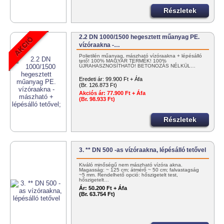
Részletek
2.2 DN 1000/1500 hegesztett műanyag PE.
vízóraakna -…
Polietilén műanyag, mászható vízóraakna + lépésálló
tető! 100% MAGYAR TERMÉK! 100%
ÚJRAHASZNOSÍTHATÓ! BETONOZÁS NÉLKÜL…
Eredeti ár:
99.900 Ft + Áfa
(Br. 126.873 Ft)
Akciós ár:
77.900 Ft + Áfa
(Br. 98.933 Ft)
Részletek
3. ** DN 500 -as vízóraakna, lépésálló tetővel
Kiváló minőségű nem mászható vízóra akna.
Magasság: ~ 125 cm; átmérő ~ 50 cm; falvastagság
~5 mm. Rendelhető opció: hőszigetelt test,
hőszigetelt…
Ár:
50.200 Ft + Áfa
(Br. 63.754 Ft)