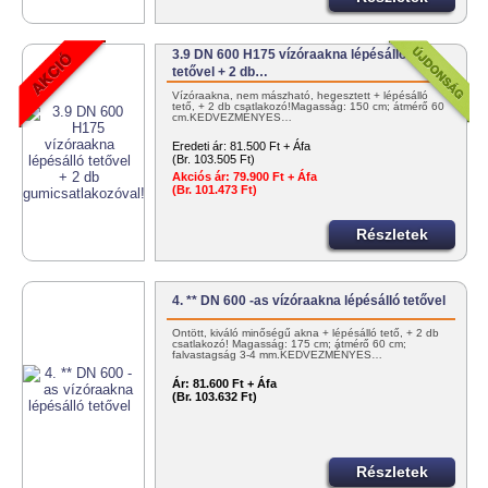
3.9 DN 600 H175 vízóraakna lépésálló
tetővel + 2 db…
Vízóraakna, nem mászható, hegesztett + lépésálló
tető, + 2 db csatlakozó!Magasság: 150 cm; átmérő 60
cm.KEDVEZMÉNYES…
Eredeti ár:
81.500 Ft + Áfa
(Br. 103.505 Ft)
Akciós ár:
79.900 Ft + Áfa
(Br. 101.473 Ft)
Részletek
4. ** DN 600 -as vízóraakna lépésálló tetővel
Öntött, kiváló minőségű akna + lépésálló tető, + 2 db
csatlakozó! Magasság: 175 cm; átmérő 60 cm;
falvastagság 3-4 mm.KEDVEZMÉNYES…
Ár:
81.600 Ft + Áfa
(Br. 103.632 Ft)
Részletek