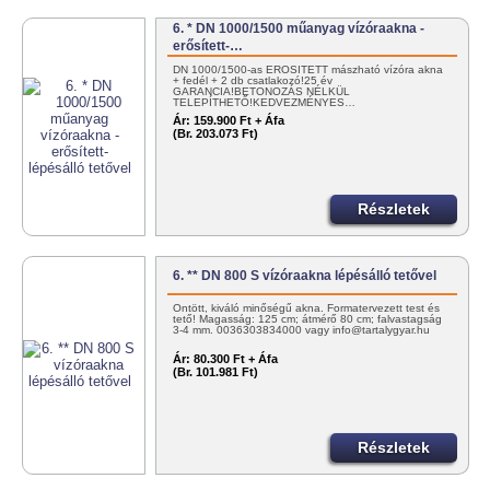
6. * DN 1000/1500 műanyag vízóraakna -
erősített-…
DN 1000/1500-as ERŐSÍTETT mászható vízóra akna
+ fedél + 2 db csatlakozó!25 év
GARANCIA!BETONOZÁS NÉLKÜL
TELEPÍTHETŐ!KEDVEZMÉNYES…
Ár:
159.900 Ft + Áfa
(Br. 203.073 Ft)
Részletek
6. ** DN 800 S vízóraakna lépésálló tetővel
Öntött, kiváló minőségű akna. Formatervezett test és
tető! Magasság: 125 cm; átmérő 80 cm; falvastagság
3-4 mm. 0036303834000 vagy info@tartalygyar.hu
Ár:
80.300 Ft + Áfa
(Br. 101.981 Ft)
Részletek