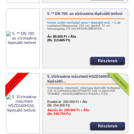
5. ** DN 700 -as vízóraakna lépésálló tetővel
Öntött, kiváló minőségű akna + lépésálló tető, + 2 db
csatlakozó!Magasság: 150 cm; átmérő 70 cm;
falvastagság 4-5 mm.KEDVEZMÉNYES…
Ár:
89.500 Ft + Áfa
(Br. 113.665 Ft)
Részletek
5. Vízóraakna mászható HSZD160H155,
lépésálló…
Vízóraakna, mászható, műanyag lépésálló fedlappal.
100 % ÚJRAHASZNOSÍTHATÓ! 100 % MAGYAR
TERMÉK ! KEDVEZMÉNYES KISZÁLLÍTÁS…
Eredeti ár:
200.000 Ft + Áfa
(Br. 254.000 Ft)
Akciós ár:
195.900 Ft + Áfa
(Br. 248.793 Ft)
Részletek