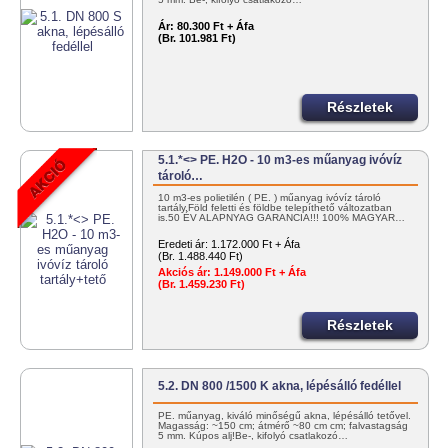
Ár:
80.300 Ft + Áfa
(Br. 101.981 Ft)
Részletek
5.1.*<> PE. H2O - 10 m3-es műanyag ivóvíz
tároló…
10 m3-es polietilén ( PE. ) műanyag ivóvíz tároló
tartály.Föld feletti és földbe telepíthető változatban
is.50 ÉV ALAPNYAG GARANCIA!!! 100% MAGYAR…
Eredeti ár:
1.172.000 Ft + Áfa
(Br. 1.488.440 Ft)
Akciós ár:
1.149.000 Ft + Áfa
(Br. 1.459.230 Ft)
Részletek
5.2. DN 800 /1500 K akna, lépésálló fedéllel
PE. műanyag, kiváló minőségű akna, lépésálló tetővel.
Magasság: ~150 cm; átmérő ~80 cm cm; falvastagság
5 mm. Kúpos alj!Be-, kifolyó csatlakozó…