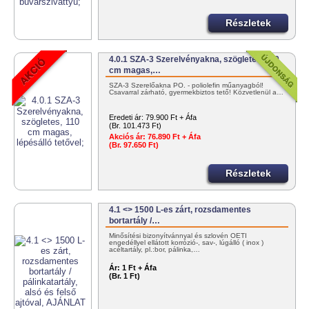
Részletek
4.0.1 SZA-3 Szerelvényakna, szögletes, 110
cm magas,…
SZA-3 Szerelőakna PO. - poliolefin műanyagból!
Csavarral zárható, gyermekbiztos tető! Közvetlenül a…
Eredeti ár:
79.900 Ft + Áfa
(Br. 101.473 Ft)
Akciós ár:
76.890 Ft + Áfa
(Br. 97.650 Ft)
Részletek
4.1 <> 1500 L-es zárt, rozsdamentes
bortartály /…
Minősítési bizonyítvánnyal és szlovén OÉTI
engedéllyel ellátott korrózió-, sav-, lúgálló ( inox )
acéltartály, pl.:bor, pálinka,…
Ár:
1 Ft + Áfa
(Br. 1 Ft)