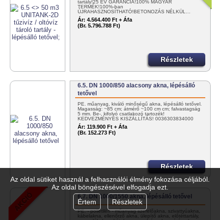
tartály!25 ÉV GARANCIA!100% MAGYAR
TERMÉK!100%-ban
ÚJRAHASZNOSÍTHATÓ!BETONOZÁS NÉLKÜL…
Ár:
4.564.400 Ft + Áfa
(Br. 5.796.788 Ft)
Részletek
6.5. DN 1000/850 alacsony akna, lépésálló
tetővel
PE. műanyag, kiváló minőségű akna, lépésálló tetővel.
Magasság: ~85 cm; átmérő ~100 cm cm; falvastagság
5 mm. Be-, kifolyó csatlakozó tartozék!
KEDVEZMÉNYES KISZÁLLÍTÁS! 0036303834000
vagy info@tartalygyar.hu
Ár:
119.900 Ft + Áfa
(Br. 152.273 Ft)
Részletek
Az oldal sütiket használ a felhasználói élmény fokozása céljából.
Az oldal böngészésével elfogadja ezt.
6.7. DN 1000/1550 akna, lépésálló tetővel
Értem
Részletek
PE. - polietilén - műanyag szerelőakna, szivattyúakna,
kábelakna, ellenőrző akna, ülepítő akna, előtéttartály,