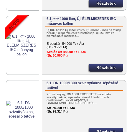
Részletek
6.1. <*> 1000 liter, Új, ÉLELMISZERES IBC
műanyag ballon
Új IBC ballon Új 1050 literes IBC ballon ( rács és raklap
nélkül ); új 50 mm-es leeresztőcsap, új 150 mm-es,
plombálható menetes…
Eredeti ár:
54.900 Ft + Áfa
(Br. 69.723 Ft)
Akciós ár:
48.000 Ft + Áfa
(Br. 60.960 Ft)
Részletek
6.1. DN 1000/1300 szivattyúakna, lépésálló
tetővel
PE. műanyag, DN 1000 ERŐSÍTETT mászható
szivattyú akna, lépésálló tetővel + fedél + 2db
csatlakozó!50 év ALAPANYAG
GARANCIA!BETONOZÁS NÉLKÜL…
Ár:
78.200 Ft + Áfa
(Br. 99.314 Ft)
Részletek