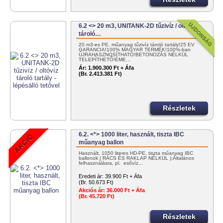
6.2 <> 20 m3, UNITANK-2D tűzivíz / oltóvíz
tároló…
20 m3-es PE. műanyag tűzivíz tároló tartály!25 ÉV
GARANCIA!100% MAGYAR TERMÉK!100%-ban
ÚJRAHASZNOSÍTHATÓ!BETONOZÁS NÉLKÜL
TELEPÍTHETŐ!ÉME…
Ár:
1.900.300 Ft + Áfa
(Br. 2.413.381 Ft)
Részletek
6.2. <*> 1000 liter, használt, tiszta IBC
műanyag ballon
Használt, 1050 literes HD-PE, tiszta műanyag IBC
ballonok ( RÁCS ÉS RAKLAP NÉLKÜL );Általános
felhasználásra, pl. esővíz…
Eredeti ár:
39.900 Ft + Áfa
(Br. 50.673 Ft)
Akciós ár:
36.000 Ft + Áfa
(Br. 45.720 Ft)
Részletek