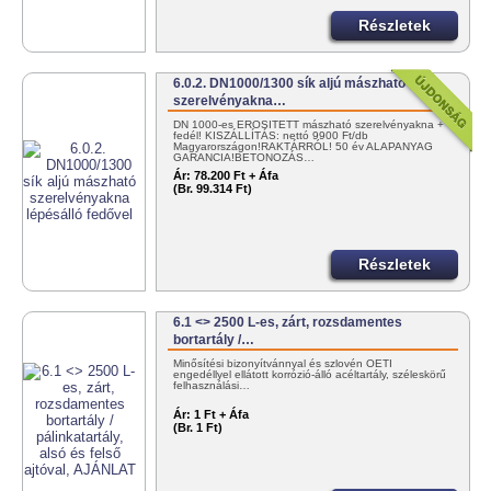
Részletek
6.0.2. DN1000/1300 sík aljú mászható
szerelvényakna…
DN 1000-es ERŐSÍTETT mászható szerelvényakna +
fedél! KISZÁLLÍTÁS: nettó 9900 Ft/db
Magyarországon!RAKTÁRRÓL! 50 év ALAPANYAG
GARANCIA!BETONOZÁS…
Ár:
78.200 Ft + Áfa
(Br. 99.314 Ft)
Részletek
6.1 <> 2500 L-es, zárt, rozsdamentes
bortartály /…
Minősítési bizonyítvánnyal és szlovén OÉTI
engedéllyel ellátott korrózió-álló acéltartály, széleskörű
felhasználási…
Ár:
1 Ft + Áfa
(Br. 1 Ft)