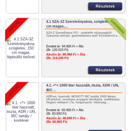
Részletek
4.1 SZA-3Z Szerelvényakna, szögletes, 150
cm magas,…
SZA-Z Szerelőakna PO. - poliolefin műanyagból!
Csavarral zárható, gyermekbiztos tető! Közvetlenül a…
Eredeti ár:
94.900 Ft + Áfa
(Br. 120.523 Ft)
Akciós ár:
89.960 Ft + Áfa
(Br. 114.249 Ft)
Részletek
4.1. <*> 1000 liter használt, tiszta, ADR / UN,
IBC…
ADR-es, használt, MOSOTT IBC tartály 1000 literes,
UN jelzésű, veszélyes anyagok tárolására, szállítására;
Vegyes raklapon ( fa, horganyzott, műanyag,…
Eredeti ár:
65.900 Ft + Áfa
(Br. 83.693 Ft)
Akciós ár:
48.000 Ft + Áfa
(Br. 60.960 Ft)