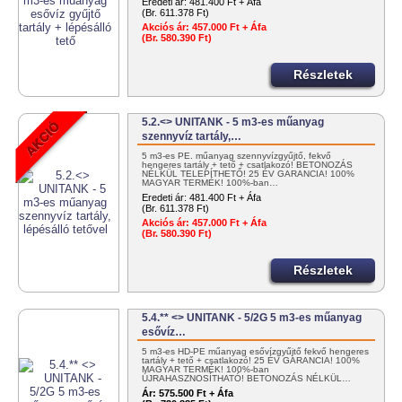
Eredeti ár:
481.400 Ft + Áfa
(Br. 611.378 Ft)
Akciós ár:
457.000 Ft + Áfa
(Br. 580.390 Ft)
Részletek
5.2.<> UNITANK - 5 m3-es műanyag
szennyvíz tartály,…
5 m3-es PE. műanyag szennyvízgyűjtő, fekvő
hengeres tartály + tető + csatlakozó! BETONOZÁS
NÉLKÜL TELEPÍTHETŐ! 25 ÉV GARANCIA! 100%
MAGYAR TERMÉK! 100%-ban…
Eredeti ár:
481.400 Ft + Áfa
(Br. 611.378 Ft)
Akciós ár:
457.000 Ft + Áfa
(Br. 580.390 Ft)
Részletek
5.4.** <> UNITANK - 5/2G 5 m3-es műanyag
esővíz…
5 m3-es HD-PE műanyag esővízgyűjtő fekvő hengeres
tartály + tető + csatlakozó! 25 ÉV GARANCIA! 100%
MAGYAR TERMÉK! 100%-ban
ÚJRAHASZNOSÍTHATÓ! BETONOZÁS NÉLKÜL…
Ár:
575.500 Ft + Áfa