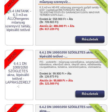
műanyag szennyvíz…
6,3 m3-es HD-PE műanyag szennyvíz gyűjtő tartály +
tető+ csatlakozó!BETONOZÁS NÉLKÜL
TELEPÍTHETŐ!25 ÉV GARANCIA!!!100% MAGYAR
TERMÉK!100%-ban…
Eredeti ár:
558.900 Ft + Áfa
(Br. 709.803 Ft)
Akciós ár:
486.000 Ft + Áfa
(Br. 617.220 Ft)
Részletek
6.4.1 DN 1000/1050 SZÖGLETES akna,
lépésálló tetővel -…
PO. - poliolefin - műanyag szerelőakna, szivattyúakna,
kábelakna, ellenőrző akna, ülepítő akna, előtéttartály,
csurgalékakna, kútakna, szerelvényakna, vízóraakna,
…
Eredeti ár:
99.900 Ft + Áfa
(Br. 126.873 Ft)
Akciós ár:
95.669 Ft + Áfa
(Br. 121.500 Ft)
Részletek
6.4.2 DN 1000/1050 SZÖGLETES szerelvény
akna,…