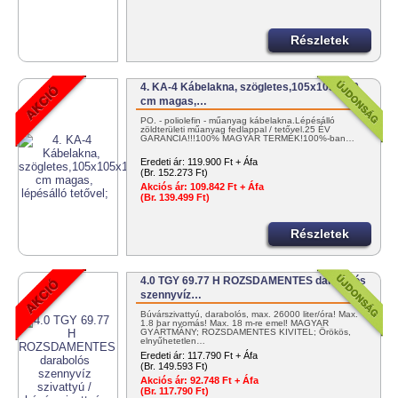
Részletek
4. KA-4 Kábelakna, szögletes,105x105x110
cm magas,…
PO. - poliolefin - műanyag kábelakna.Lépésálló
zöldterületi műanyag fedlappal / tetővel.25 ÉV
GARANCIA!!!100% MAGYAR TERMÉK!100%-ban…
Eredeti ár:
119.900 Ft + Áfa
(Br. 152.273 Ft)
Akciós ár:
109.842 Ft + Áfa
(Br. 139.499 Ft)
Részletek
4.0 TGY 69.77 H ROZSDAMENTES darabolós
szennyvíz…
Búvárszivattyú, darabolós, max. 26000 liter/óra! Max.
1.8 bar nyomás! Max. 18 m-re emel! MAGYAR
GYÁRTMÁNY; ROZSDAMENTES KIVITEL; Örökös,
elnyűhetetlen…
Eredeti ár:
117.790 Ft + Áfa
(Br. 149.593 Ft)
Akciós ár:
92.748 Ft + Áfa
(Br. 117.790 Ft)