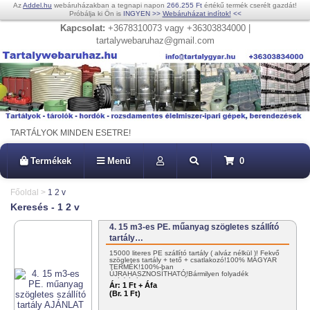
Az
Addel.hu
webáruházakban a tegnapi napon
266.255 Ft
értékű termék cserélt gazdát!
Próbálja ki Ön is
INGYEN
>>
Webáruházat indítok!
<<
Kapcsolat:
+3678310073 vagy +36303834000 |
tartalywebaruhaz@gmail.com
TARTÁLYOK MINDEN ESETRE!
Termékek
Menü
0
Főoldal
>
1 2 v
Keresés - 1 2 v
4. 15 m3-es PE. műanyag szögletes szállító
tartály…
15000 literes PE szállító tartály ( alváz nélkül )! Fekvő
szögletes tartály + tető + csatlakozó!100% MAGYAR
TERMÉK!100%-ban
ÚJRAHASZNOSÍTHATÓ!Bármilyen folyadék
szállítására! KEDVEZMÉNYES
Ár:
1 Ft + Áfa
KISZÁLLÍTÁS!+36302985814 vagy…
(Br. 1 Ft)