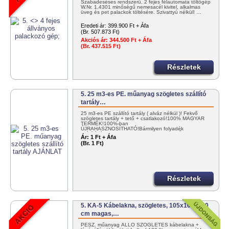
Szabadeséses rendszerű, 2 fejes félautomata töltőgép
W.Nr. 1,4301 minőségű nemesacél kivitel, alkalmas
üveg és pet palackok töltésére. Szivattyú nélkül! …
Eredeti ár:
399.900 Ft + Áfa
(Br. 507.873 Ft)
Akciós ár:
344.500 Ft + Áfa
(Br. 437.515 Ft)
Részletek
5. 25 m3-es PE. műanyag szögletes szállító
tartály…
25 m3-es PE szállító tartály ( alváz nélkül )! Fekvő
szögletes tartály + tető + csatlakozó!100% MAGYAR
TERMÉK!100%-ban
ÚJRAHASZNOSÍTHATÓ!Bármilyen folyadék
szállítására - pl. NITROSOL - ! KEDVEZMÉNYES…
Ár:
1 Ft + Áfa
(Br. 1 Ft)
Részletek
5. KA-5 Kábelakna, szögletes, 105x105x210
cm magas,…
PESZ. műanyag ÁLLÓ SZÖGLETES kábelakna +