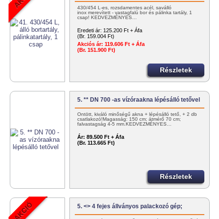
430/454 L-es, rozsdamentes acél, saválló
inox merevített - vastagfalú bor és pálinka tartály, 1
csap! KEDVEZMÉNYES…
Eredeti ár:
125.200 Ft + Áfa
(Br. 159.004 Ft)
Akciós ár:
119.606 Ft + Áfa
(Br. 151.900 Ft)
Részletek
5. ** DN 700 -as vízóraakna lépésálló tetővel
Öntött, kiváló minőségű akna + lépésálló tető, + 2 db
csatlakozó!Magasság: 150 cm; átmérő 70 cm;
falvastagság 4-5 mm.KEDVEZMÉNYES…
Ár:
89.500 Ft + Áfa
(Br. 113.665 Ft)
Részletek
5. <> 4 fejes állványos palackozó gép;