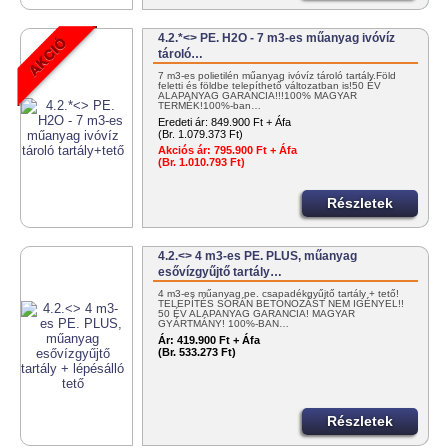
4.2.*<> PE. H2O - 7 m3-es műanyag ivóvíz
tároló…
7 m3-es polietilén műanyag ivóvíz tároló tartály.Föld
feletti és földbe telepíthető változatban is!50 ÉV
ALAPANYAG GARANCIA!!!100% MAGYAR
TERMÉK!100%-ban…
Eredeti ár:
849.900 Ft + Áfa
(Br. 1.079.373 Ft)
Akciós ár:
795.900 Ft + Áfa
(Br. 1.010.793 Ft)
Részletek
4.2.<> 4 m3-es PE. PLUS, műanyag
esővízgyűjtő tartály…
4 m3-es műanyag pe. csapadékgyűjtő tartály + tető!
TELEPÍTÉS SORÁN BETONOZÁST NEM IGÉNYEL!!
50 ÉV ALAPANYAG GARANCIA! MAGYAR
GYÁRTMÁNY! 100%-BAN…
Ár:
419.900 Ft + Áfa
(Br. 533.273 Ft)
Részletek