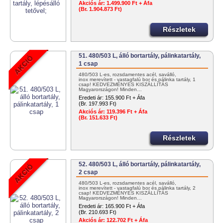
Akciós ár:
1.499.900 Ft + Áfa
(Br. 1.904.873 Ft)
Részletek
51. 480/503 L, álló bortartály, pálinkatartály,
1 csap
480/503 L-es, rozsdamentes acél, saválló,
inox merevített - vastagfalú bor és pálinka tartály, 1
csap! KEDVEZMÉNYES KISZÁLLÍTÁS
Magyarországon! Minden…
Eredeti ár:
155.900 Ft + Áfa
(Br. 197.993 Ft)
Akciós ár:
119.396 Ft + Áfa
(Br. 151.633 Ft)
Részletek
52. 480/503 L, álló bortartály, pálinkatartály,
2 csap
480/503 L-es, rozsdamentes acél, saválló,
inox merevített - vastagfalú bor és pálinka tartály, 2
csap! KEDVEZMÉNYES KISZÁLLÍTÁS
Magyarországon! Minden…
Eredeti ár:
165.900 Ft + Áfa
(Br. 210.693 Ft)
Akciós ár:
122.702 Ft + Áfa