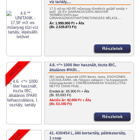
víz tartály,…
17,5 m3-es HD-PE műanyag tűzoltóvíz gyűjtő tartály +
tető! 26 ÉV GARANCIA!100% MAGYAR
TERMÉK!100%-ban
ÚJRAHASZNOSÍTHATÓ!BETONOZÁS NÉLKÜL…
Ár:
1.999.900 Ft + Áfa
(Br. 2.539.873 Ft)
Részletek
4.6. <*> 1000 liter használt, tiszta IBC,
általános IPARI…
IBC tartály, használt 1050 literes, tiszta, ESŐVÍZNEK,
LOCSOLÁSRA, stb.!Vegyes raklapon ( fa-horganyzott-
műanyag-kombi ); CSEREGARANCIA! KISZÁLLÍTÁS:
NETTÓ 15000 Ft/db…
Eredeti ár:
65.900 Ft + Áfa
(Br. 83.693 Ft)
Akciós ár:
42.000 Ft + Áfa
(Br. 53.340 Ft)
Részletek
41. 430/454 L, álló bortartály, pálinkatartály,
1 csap