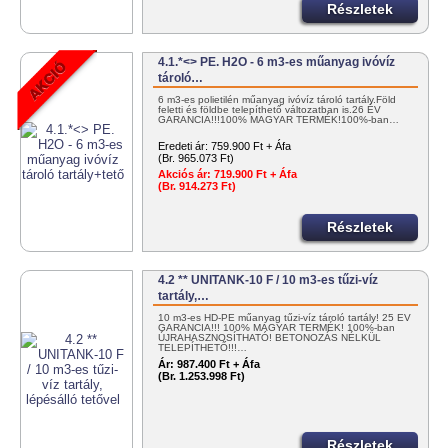
Részletek
4.1.*<> PE. H2O - 6 m3-es műanyag ivóvíz
tároló…
6 m3-es polietilén műanyag ivóvíz tároló tartály.Föld
feletti és földbe telepíthető változatban is.26 ÉV
GARANCIA!!!100% MAGYAR TERMÉK!100%-ban…
Eredeti ár:
759.900 Ft + Áfa
(Br. 965.073 Ft)
Akciós ár:
719.900 Ft + Áfa
(Br. 914.273 Ft)
Részletek
4.2 ** UNITANK-10 F / 10 m3-es tűzi-víz
tartály,…
10 m3-es HD-PE műanyag tűzi-víz tároló tartály! 25 ÉV
GARANCIA!!! 100% MAGYAR TERMÉK! 100%-ban
ÚJRAHASZNOSÍTHATÓ! BETONOZÁS NÉLKÜL
TELEPÍTHETŐ!!!…
Ár:
987.400 Ft + Áfa
(Br. 1.253.998 Ft)
Részletek