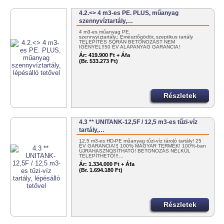
4.2.<> 4 m3-es PE. PLUS, műanyag
szennyvíztartály,…
4 m3-es műanyag PE.
szennyvíztartály,; Emésztőgödör, szeptikus tartály
TELEPÍTÉS SORÁN BETONOZÁST NEM
IGÉNYEL!!50 ÉV ALAPANYAG GARANCIA!
MAGYAR…
Ár:
419.900 Ft + Áfa
(Br. 533.273 Ft)
Részletek
4.3 ** UNITANK-12,5F / 12,5 m3-es tűzi-víz
tartály,…
12,5 m3-es HD-PE műanyag tűzi-víz tároló tartály! 25
ÉV GARANCIA!!! 100% MAGYAR TERMÉK! 100%-ban
ÚJRAHASZNOSÍTHATÓ! BETONOZÁS NÉLKÜL
TELEPÍTHETŐ!!!…
Ár:
1.334.000 Ft + Áfa
(Br. 1.694.180 Ft)
Részletek