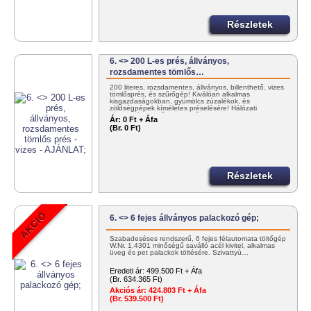
Részletek
6. <> 200 L-es prés, állványos,
rozsdamentes tömlős…
200 literes, rozsdamentes, állványos, billenthető, vizes
tömlősprés, és szűrőgép! Kiválóan alkalmas
kisgazdaságokban, gyümölcs zúzalékok, és
zöldségpépek kíméletes préselésére! Hálózati
víznyomással működtethető!…
Ár:
0 Ft + Áfa
(Br. 0 Ft)
Részletek
6. <> 6 fejes állványos palackozó gép;
Szabadeséses rendszerű, 6 fejes félautomata töltőgép
W.Nr. 1,4301 minőségű saválló acél kivitel, alkalmas
üveg és pet palackok töltésére. Szivattyú…
Eredeti ár:
499.500 Ft + Áfa
(Br. 634.365 Ft)
Akciós ár:
424.803 Ft + Áfa
(Br. 539.500 Ft)