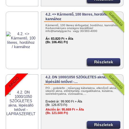
4.2. <> Kármentő, 100 literes, hordóhoz /
kannához
Kármentő, 100 literes térfogattal, hordóhoz, kannához.
Kedvezményes országos kiszállítás!
info@tartalygyar.hu vagy 30/383-4000
Ár:
83.820 Ft + Áfa
(Br. 106.451 Ft)
Részletek
4.2. DN 1000/1050 SZÖGLETES akna,
lépésálló tetővel -…
PO. - poliolefin - műanyag kábelakna, ellenőrző akna,
ülepítő akna, előtéttartály, csurgalékakna, kútakna,
szerelvényakna, vízóraakna,…
Eredeti ár:
99.900 Ft + Áfa
(Br. 126.873 Ft)
Akciós ár:
95.669 Ft + Áfa
(Br. 121.500 Ft)
Részletek