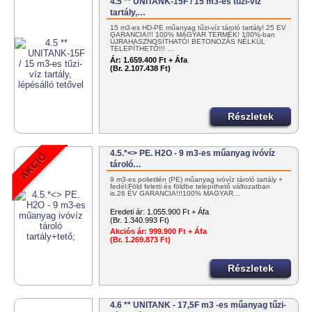
4.5 ** UNITANK-15F / 15 m3-es tűzi-víz
tartály,…
15 m3-es HD-PE műanyag tűzi-víz tároló tartály! 25 ÉV
GARANCIA!!! 100% MAGYAR TERMÉK! 100%-ban
ÚJRAHASZNOSÍTHATÓ! BETONOZÁS NÉLKÜL
TELEPÍTHETŐ!!! …
Ár:
1.659.400 Ft + Áfa
(Br. 2.107.438 Ft)
Részletek
4.5.*<> PE. H2O - 9 m3-es műanyag ivóvíz
tároló…
9 m3-es polietilén (PE) műanyag ivóvíz tároló tartály +
fedél;Föld feletti és földbe telepíthető változatban
is.26 ÉV GARANCIA!!!100% MAGYAR…
Eredeti ár:
1.055.900 Ft + Áfa
(Br. 1.340.993 Ft)
Akciós ár:
999.900 Ft + Áfa
(Br. 1.269.873 Ft)
Részletek
4.6 ** UNITANK - 17,5F m3 -es műanyag tűzi-