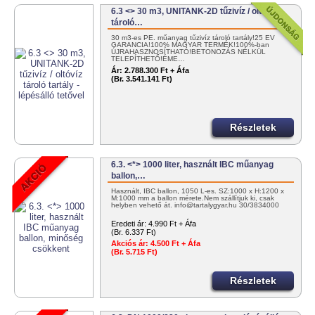
6.3 <> 30 m3, UNITANK-2D tűzivíz / oltóvíz
tároló…
30 m3-es PE. műanyag tűzivíz tároló tartály!25 ÉV
GARANCIA!100% MAGYAR TERMÉK!100%-ban
ÚJRAHASZNOSÍTHATÓ!BETONOZÁS NÉLKÜL
TELEPÍTHETŐ!ÉME…
Ár:
2.788.300 Ft + Áfa
(Br. 3.541.141 Ft)
Részletek
6.3. <*> 1000 liter, használt IBC műanyag
ballon,…
Használt, IBC ballon, 1050 L-es. SZ:1000 x H:1200 x
M:1000 mm a ballon mérete.Nem szállítjuk ki, csak
helyben vehető át. info@tartalygyar.hu 30/3834000
Eredeti ár:
4.990 Ft + Áfa
(Br. 6.337 Ft)
Akciós ár:
4.500 Ft + Áfa
(Br. 5.715 Ft)
Részletek