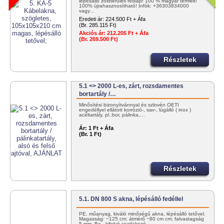
lépésálló zöldterületi fedlap! 100 % magyar termék!
100% újrahasznosítható! Infók: +36303834000
vagy…
Eredeti ár:
224.500 Ft + Áfa
(Br. 285.115 Ft)
Akciós ár:
212.205 Ft + Áfa
(Br. 269.500 Ft)
Részletek
5.1 <> 2000 L-es, zárt, rozsdamentes
bortartály /…
Minősítési bizonyítvánnyal és szlovén OÉTI
engedéllyel ellátott korrózió-, sav-, lúgálló ( inox )
acéltartály, pl.:bor, pálinka,…
Ár:
1 Ft + Áfa
(Br. 1 Ft)
Részletek
5.1. DN 800 S akna, lépésálló fedéllel
PE. műanyag, kiváló minőségű akna, lépésálló tetővel.
Magasság: ~125 cm; átmérő ~80 cm cm; falvastagság
5 mm. Be-, kifolyó csatlakozó…