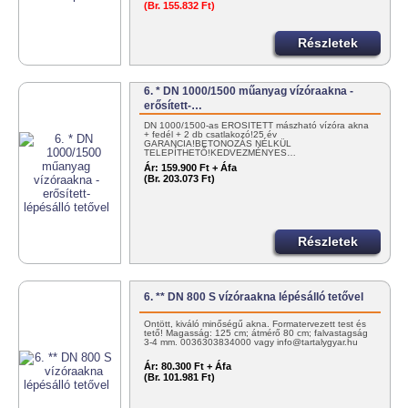
(Br. 155.832 Ft)
Részletek
6. * DN 1000/1500 műanyag vízóraakna -
erősített-…
DN 1000/1500-as ERŐSÍTETT mászható vízóra akna
+ fedél + 2 db csatlakozó!25 év
GARANCIA!BETONOZÁS NÉLKÜL
TELEPÍTHETŐ!KEDVEZMÉNYES…
Ár:
159.900 Ft + Áfa
(Br. 203.073 Ft)
Részletek
6. ** DN 800 S vízóraakna lépésálló tetővel
Öntött, kiváló minőségű akna. Formatervezett test és
tető! Magasság: 125 cm; átmérő 80 cm; falvastagság
3-4 mm. 0036303834000 vagy info@tartalygyar.hu
Ár:
80.300 Ft + Áfa
(Br. 101.981 Ft)