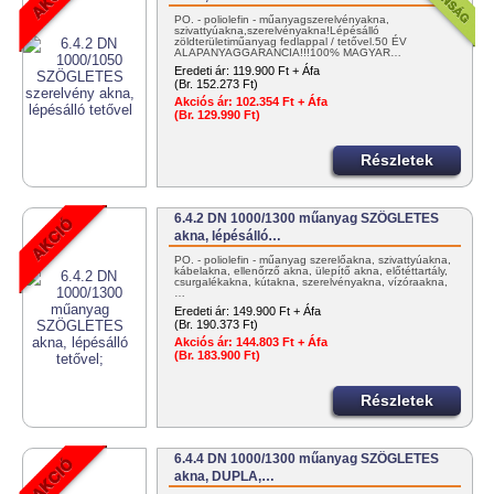
PO. - poliolefin - műanyagszerelvényakna,
szivattyúakna,szerelvényakna!Lépésálló
zöldterületiműanyag fedlappal / tetővel.50 ÉV
ALAPANYAGGARANCIA!!!100% MAGYAR…
Eredeti ár:
119.900 Ft + Áfa
(Br. 152.273 Ft)
Akciós ár:
102.354 Ft + Áfa
(Br. 129.990 Ft)
Részletek
6.4.2 DN 1000/1300 műanyag SZÖGLETES
akna, lépésálló…
PO. - poliolefin - műanyag szerelőakna, szivattyúakna,
kábelakna, ellenőrző akna, ülepítő akna, előtéttartály,
csurgalékakna, kútakna, szerelvényakna, vízóraakna,
…
Eredeti ár:
149.900 Ft + Áfa
(Br. 190.373 Ft)
Akciós ár:
144.803 Ft + Áfa
(Br. 183.900 Ft)
Részletek
6.4.4 DN 1000/1300 műanyag SZÖGLETES
akna, DUPLA,…