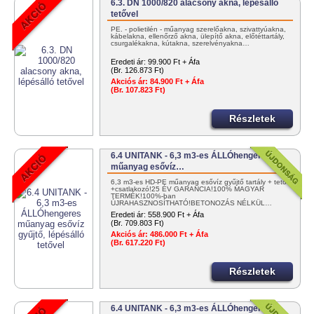
6.3. DN 1000/820 alacsony akna, lépésálló
tetővel
PE. - polietilén - műanyag szerelőakna, szivattyúakna,
kábelakna, ellenőrző akna, ülepítő akna, előtéttartály,
csurgalékakna, kútakna, szerelvényakna…
Eredeti ár:
99.900 Ft + Áfa
(Br. 126.873 Ft)
Akciós ár:
84.900 Ft + Áfa
(Br. 107.823 Ft)
Részletek
6.4 UNITANK - 6,3 m3-es ÁLLÓhengeres
műanyag esővíz…
6,3 m3-es HD-PE műanyag esővíz gyűjtő tartály + tető
+csatlakozó!25 ÉV GARANCIA!100% MAGYAR
TERMÉK!100%-ban
ÚJRAHASZNOSÍTHATÓ!BETONOZÁS NÉLKÜL…
Eredeti ár:
558.900 Ft + Áfa
(Br. 709.803 Ft)
Akciós ár:
486.000 Ft + Áfa
(Br. 617.220 Ft)
Részletek
6.4 UNITANK - 6,3 m3-es ÁLLÓhengeres