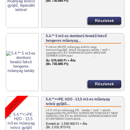
(Br. 730.885 Ft)
Részletek
5.4.** 5 m3-es domború fenekű fekvő
hengeres műanyag…
5 m3-es HD-PE műanyag esővíz vagy
szennyvízgyűjtő, fekvő hengeres tartály + tető +
csatlakozó!1 ÉV GARANCIA!100% MAGYAR
TERMÉK!100%-ban
ÚJRAHASZNOSÍTHATÓ!BETONOZÁS…
Ár:
575.500 Ft + Áfa
(Br. 730.885 Ft)
Részletek
5.4.**<>PE. H2O - 13,5 m3-es műanyag
ivóvíz gyűjtő…
13,5 m3-es műanyag PE. tartály + tető + akciós
kiegészítők!TELEPÍTÉS SORÁN BETONOZÁST NEM
IGÉNYEL!!50 ÉV ALAPANYAG GARANCIA!MAGYAR
GYÁRTMÁNY!100%-BAN…
Eredeti ár:
1.599.900 Ft + Áfa
(Br. 2.031.873 Ft)