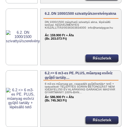
6.2. DN 1000/1500 szivattyú/szerelvényakna
DN 1000/1500 mászható szivattyú akna, lépésálló
tetővel. KEDVEZMÉNYES
KISZÁLLÍTÁS!0036303834000 info@tartalygyar.hu
Ár:
159.900 Ft + Áfa
(Br. 203.073 Ft)
Részletek
6.2.<> 6 m3-es PE. PLUS, műanyag esővíz
gyűjtő tartály…
6 m3-es műanyag pe. csapadék gyűjtőtartály+ tető +
tartozékok! TELEPÍTÉS SORÁN BETONOZÁST NEM
IGÉNYEL!!50 ÉV ALAPANYAG GARANCIA! MAGYAR
GYÁRTMÁNY! 100%-BAN…
Ár:
586.900 Ft + Áfa
(Br. 745.363 Ft)
Részletek