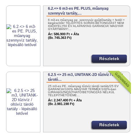
6.2.<> 6 m3-es PE. PLUS, műanyag
szennyvíz tartály,…
6 m3-es műanyag pe. szennyvíz gyűjtőtartály + fedél +
kiegészítők! TELEPÍTÉS SORÁN BETONOZÁST NEM
IGÉNYEL!!50 ÉV ALAPANYAG GARANCIA! MAGYAR
GYÁRTMÁNY!…
Ár:
586.900 Ft + Áfa
(Br. 745.363 Ft)
Részletek
6.2.5 <> 25 m3, UNITANK-2D tűzivíz / oltóvíz
tároló…
25 m3-es PE. műanyag tűzivíz tároló tartály!25 ÉV
GARANCIA!100% MAGYAR TERMÉK!100%-ban
ÚJRAHASZNOSÍTHATÓ!BETONOZÁS NÉLKÜL
TELEPÍTHETŐ!ÉME…
Ár:
2.347.400 Ft + Áfa
(Br. 2.981.198 Ft)
Részletek