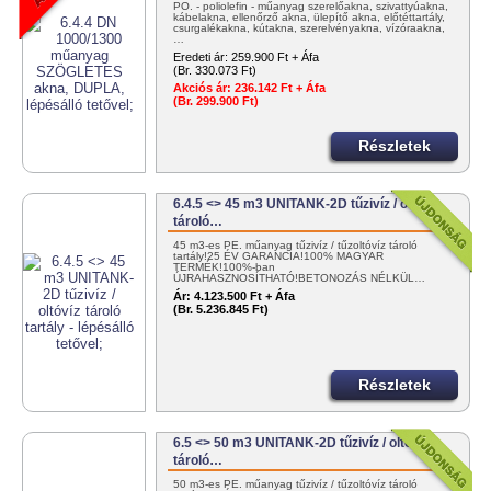
PO. - poliolefin - műanyag szerelőakna, szivattyúakna,
kábelakna, ellenőrző akna, ülepítő akna, előtéttartály,
csurgalékakna, kútakna, szerelvényakna, vízóraakna,
…
Eredeti ár:
259.900 Ft + Áfa
(Br. 330.073 Ft)
Akciós ár:
236.142 Ft + Áfa
(Br. 299.900 Ft)
Részletek
6.4.5 <> 45 m3 UNITANK-2D tűzivíz / oltóvíz
tároló…
45 m3-es PE. műanyag tűzivíz / tűzoltóvíz tároló
tartály!25 ÉV GARANCIA!100% MAGYAR
TERMÉK!100%-ban
ÚJRAHASZNOSÍTHATÓ!BETONOZÁS NÉLKÜL…
Ár:
4.123.500 Ft + Áfa
(Br. 5.236.845 Ft)
Részletek
6.5 <> 50 m3 UNITANK-2D tűzivíz / oltóvíz
tároló…
50 m3-es PE. műanyag tűzivíz / tűzoltóvíz tároló