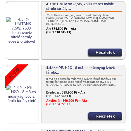
4.3.<> UNITANK-7,5W, 7500 literes ivóvíz
tároló tartály…
7500 literes műanyag ivóvíz tároló tartály, fekvő
kialakítással! 25 ÉV GARANCIA!!! 100% MAGYAR
TERMÉK! 100%-ban ÚJRAHASZNOSÍTHATÓ!
BETONOZÁS…
Ár:
874.500 Ft + Áfa
(Br. 1.110.615 Ft)
Részletek
4.4.*<> PE. H2O - 8 m3-es műanyag ivóvíz
tároló…
8 m3-es polietilén műanyag ivóvíz tároló tartály.Föld
feletti és földbe telepíthető változatban is.26 ÉV
GARANCIA!!!100% MAGYAR TERMÉK!100%-ban…
Eredeti ár:
899.900 Ft + Áfa
(Br. 1.142.873 Ft)
Akciós ár:
869.900 Ft + Áfa
(Br. 1.104.773 Ft)
Részletek