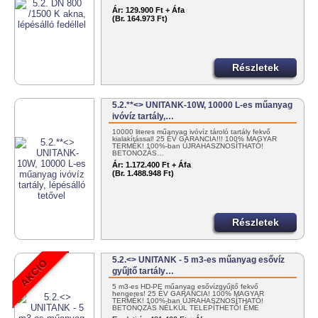
Ár:
129.900 Ft + Áfa
(Br. 164.973 Ft)
Részletek
5.2.**<> UNITANK-10W, 10000 L-es műanyag
ivóvíz tartály,…
10000 literes műanyag ivóvíz tároló tartály fekvő
kialakítással! 25 ÉV GARANCIA!!! 100% MAGYAR
TERMÉK! 100%-ban ÚJRAHASZNOSÍTHATÓ!
BETONOZÁS…
Ár:
1.172.400 Ft + Áfa
(Br. 1.488.948 Ft)
Részletek
5.2.<> UNITANK - 5 m3-es műanyag esővíz
gyűjtő tartály…
5 m3-es HD-PE műanyag esővízgyűjtő fekvő
hengeres! 25 ÉV GARANCIA! 100% MAGYAR
TERMÉK! 100%-ban ÚJRAHASZNOSÍTHATÓ!
BETONOZÁS NÉLKÜL TELEPÍTHETŐ! ÉME
ENGEDÉLYES! …