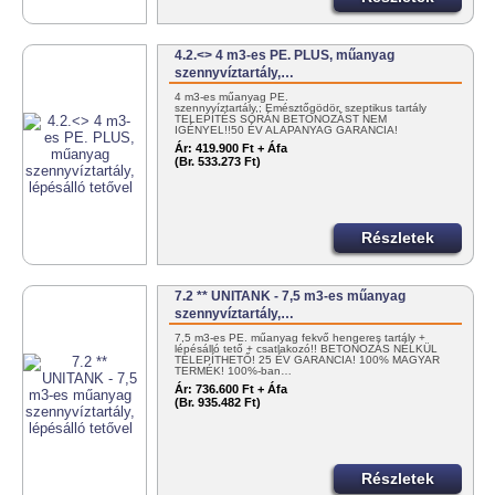
4.2.<> 4 m3-es PE. PLUS, műanyag
szennyvíztartály,…
4 m3-es műanyag PE.
szennyvíztartály,; Emésztőgödör, szeptikus tartály
TELEPÍTÉS SORÁN BETONOZÁST NEM
IGÉNYEL!!50 ÉV ALAPANYAG GARANCIA!
MAGYAR…
Ár:
419.900 Ft + Áfa
(Br. 533.273 Ft)
Részletek
7.2 ** UNITANK - 7,5 m3-es műanyag
szennyvíztartály,…
7,5 m3-es PE. műanyag fekvő hengeres tartály +
lépésálló tető + csatlakozó!! BETONOZÁS NÉLKÜL
TELEPÍTHETŐ! 25 ÉV GARANCIA! 100% MAGYAR
TERMÉK! 100%-ban…
Ár:
736.600 Ft + Áfa
(Br. 935.482 Ft)
Részletek