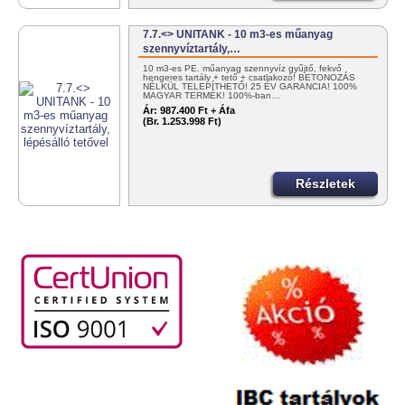
7.7.<> UNITANK - 10 m3-es műanyag
szennyvíztartály,…
10 m3-es PE. műanyag szennyvíz gyűjtő, fekvő
hengeres tartály + tető + csatlakozó! BETONOZÁS
NÉLKÜL TELEPÍTHETŐ! 25 ÉV GARANCIA! 100%
MAGYAR TERMÉK! 100%-ban…
Ár:
987.400 Ft + Áfa
(Br. 1.253.998 Ft)
Részletek