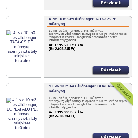
Részletek
4. <> 10 m3-es állóhenger, TATA-CS PE.
műanyag…
10 m3-es álló hengeres, PE. műanyag
szennyvízgyűjtő tartály talajvizes területre! Akár a teljes
talajvizet is elviseli - megfelelő betonozás esetén!
info@tartalygyar.hu …
Ár:
1.595.500 Ft + Áfa
(Br. 2.026.285 Ft)
Részletek
4.1 <> 10 m3-es állóhenger, DUPLAFALÚ PE.
műanyag…
10 m3-es álló hengeres, PE. műanyag
szennyvízgyűjtő tartály talajvizes területre! Akár a teljes
talajvizet is elviseli - megfelelő betonozás esetén!
info@tartalygyar.hu …
Ár:
2.195.900 Ft + Áfa
(Br. 2.788.793 Ft)
Részletek