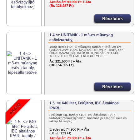
Akciós ár:
99.990 Ft + Áfa
(Br. 126.987 Ft)
Részletek
1.4.<> UNITANK - 1 m3-es műanyag
esővíztartály, …
1000 literes HD-PE műanyag tartály + tető! 25 ÉV
GARANCIA!!! 100% MAGYAR TERMÉK! 100%-ban
ÚJRAHASZNOSÍTHATÓ! BETONOZÁS NÉLKÜL
TELEPÍTHETŐ! ÉME ENGEDÉLYES! …
Ár:
121.500 Ft + Áfa
(Br. 154.305 Ft)
Részletek
1.5. <> 640 liter, Felújított, IBC általános
IPARI…
Felújított IBC tartály 640 L-es, általános IPARI
tartály/konténer;Új ballon, használt jó állapotú rács és
raklap.Műanyag…
Eredeti ár:
74.900 Ft + Áfa
(Br. 95.123 Ft)
Akciós ár:
70.000 Ft + Áfa