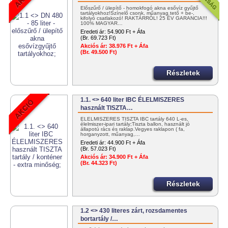
Előszűrő / ülepítő - homokfogó akna esővíz gyűjtő
tartályokhoz!Színelő csonk, műanyag tető + be-,
kifolyó csatlakozó! RAKTÁRRÓL! 25 ÉV GARANCIA!!!
100% MAGYAR…
Eredeti ár:
54.900 Ft + Áfa
(Br. 69.723 Ft)
Akciós ár:
38.976 Ft + Áfa
(Br. 49.500 Ft)
Részletek
1.1. <> 640 liter IBC ÉLELMISZERES
használt TISZTA…
ÉLELMISZERES TISZTA IBC tartály 640 L-es,
élelmiszer-ipari tartály;Tiszta ballon, használt jó
állapotú rács és raklap.Vegyes raklapon ( fa,
horganyzott, műanyag,…
Eredeti ár:
44.900 Ft + Áfa
(Br. 57.023 Ft)
Akciós ár:
34.900 Ft + Áfa
(Br. 44.323 Ft)
Részletek
1.2 <> 430 literes zárt, rozsdamentes
bortartály /…