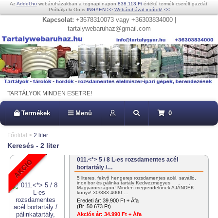
Az
Addel.hu
webáruházakban a tegnapi napon
838.113 Ft
értékű termék cserélt gazdát!
Próbálja ki Ön is
INGYEN
>>
Webáruházat indítok!
<<
Kapcsolat:
+3678310073 vagy +36303834000 |
tartalywebaruhaz@gmail.com
TARTÁLYOK MINDEN ESETRE!
Termékek
Menü
0
Főoldal
>
2 liter
Keresés - 2 liter
011.<*> 5 / 8 L-es rozsdamentes acél
bortartály /…
5 literes, fekvő hengeres rozsdamentes acél, saválló,
inox bor és pálinka tartály Kedvezményes
Magyarországon! Minden megrendelőnek AJÁNDÉK
könyv! 30/383-4000 …
Eredeti ár:
39.900 Ft + Áfa
(Br. 50.673 Ft)
Akciós ár:
34.990 Ft + Áfa