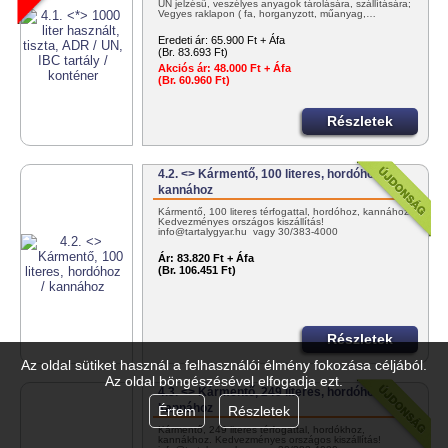
UN jelzésű, veszélyes anyagok tárolására, szállítására;
Vegyes raklapon ( fa, horganyzott, műanyag,…
Eredeti ár:
65.900 Ft + Áfa
(Br. 83.693 Ft)
Akciós ár:
48.000 Ft + Áfa
(Br. 60.960 Ft)
Részletek
4.2. <> Kármentő, 100 literes, hordóhoz /
kannához
Kármentő, 100 literes térfogattal, hordóhoz, kannához.
Kedvezményes országos kiszállítás!
info@tartalygyar.hu vagy 30/383-4000
Ár:
83.820 Ft + Áfa
(Br. 106.451 Ft)
Részletek
Az oldal sütiket használ a felhasználói élmény fokozása céljából.
Az oldal böngészésével elfogadja ezt.
4.3. <> Kármentő, 249 literes, hordóhoz /
kannához
Értem
Részletek
Kármentő, 249 literes térfogattal, hordókhoz,
kannákhoz. Kedvezményes országos kiszállítás!