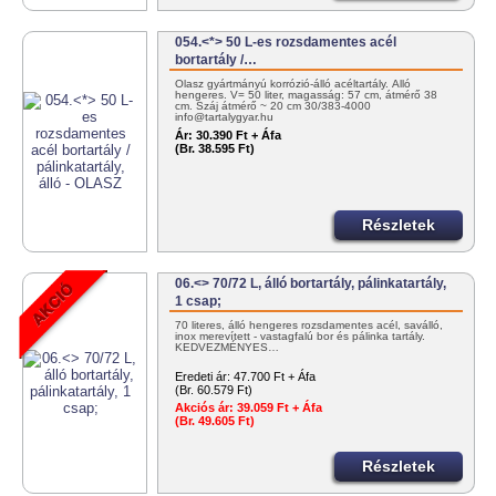
054.<*> 50 L-es rozsdamentes acél
bortartály /…
Olasz gyártmányú korrózió-álló acéltartály. Álló
hengeres. V= 50 liter, magasság: 57 cm, átmérő 38
cm. Száj átmérő ~ 20 cm 30/383-4000
info@tartalygyar.hu
Ár:
30.390 Ft + Áfa
(Br. 38.595 Ft)
Részletek
06.<> 70/72 L, álló bortartály, pálinkatartály,
1 csap;
70 literes, álló hengeres rozsdamentes acél, saválló,
inox merevített - vastagfalú bor és pálinka tartály.
KEDVEZMÉNYES…
Eredeti ár:
47.700 Ft + Áfa
(Br. 60.579 Ft)
Akciós ár:
39.059 Ft + Áfa
(Br. 49.605 Ft)
Részletek