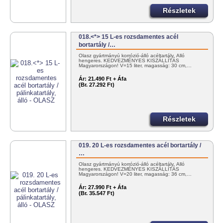
Részletek
018.<*> 15 L-es rozsdamentes acél
bortartály /…
Olasz gyártmányú korrózió-álló acéltartály. Álló
hengeres. KEDVEZMÉNYES KISZÁLLÍTÁS
Magyarországon! V=15 liter, magasság: 30 cm,…
Ár:
21.490 Ft + Áfa
(Br. 27.292 Ft)
Részletek
019. 20 L-es rozsdamentes acél bortartály /
…
Olasz gyártmányú korrózió-álló acéltartály. Álló
hengeres. KEDVEZMÉNYES KISZÁLLÍTÁS
Magyarországon! V=20 liter, magasság: 36 cm,…
Ár:
27.990 Ft + Áfa
(Br. 35.547 Ft)