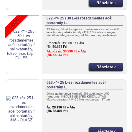
Részletek
022.<*> 25 / 30 L-es rozsdamentes acél
bortartály /…
25 literes, fekvő hengeres rozsdamentes acél, saválló,
inox bor és pálinka tartály - FÜLES Kedvezményes
kiszállítás Magyarországon! Minden megrendelőnek…
Eredeti ár:
39.900 Ft + Áfa
(Br. 50.673 Ft)
Akciós ár:
33.990 Ft + Áfa
(Br. 43.167 Ft)
Részletek
023.<*> 25 L-es rozsdamentes acél
bortartály /…
Olasz gyártmányú korrózió-álló acéltartály. Álló
hengeres. KEDVEZMÉNYES KISZÁLLÍTÁS
Magyarországon! V=25 liter, magasság: 37 cm,…
Ár:
28.190 Ft + Áfa
(Br. 35.801 Ft)
Részletek