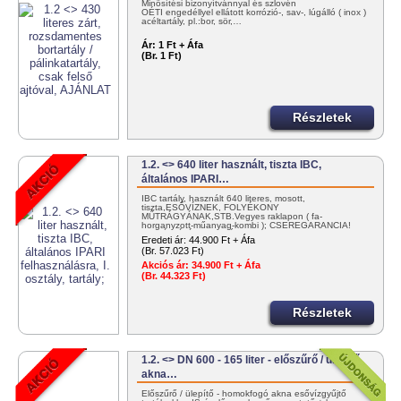
Minősítési bizonyítvánnyal és szlovén
OÉTI engedéllyel ellátott korrózió-, sav-, lúgálló ( inox )
acéltartály, pl.:bor, sör,…
Ár:
1 Ft + Áfa
(Br. 1 Ft)
Részletek
1.2. <> 640 liter használt, tiszta IBC,
általános IPARI…
IBC tartály, használt 640 literes, mosott,
tiszta,ESŐVÍZNEK, FOLYÉKONY
MŰTRÁGYÁNAK,STB.Vegyes raklapon ( fa-
horganyzott-műanyag-kombi ); CSEREGARANCIA!
KISZÁLLÍTÁS: NETTÓ…
Eredeti ár:
44.900 Ft + Áfa
(Br. 57.023 Ft)
Akciós ár:
34.900 Ft + Áfa
(Br. 44.323 Ft)
Részletek
1.2. <> DN 600 - 165 liter - előszűrő / ülepítő
akna…
Előszűrő / ülepítő - homokfogó akna esővízgyűjtő