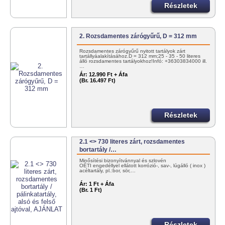
Részletek
2. Rozsdamentes zárógyűrű, D = 312 mm
Rozsdamentes zárógyűrű nyitott tartályok zárt
tartállyáalakításához.D = 312 mm;25 - 35 - 50 literes
álló rozsdamentes tartályokhoz!Infó: +36303834000 ill.
…
Ár:
12.990 Ft + Áfa
(Br. 16.497 Ft)
Részletek
2.1 <> 730 literes zárt, rozsdamentes
bortartály /…
Minősítési bizonyítvánnyal és szlovén
OÉTI engedéllyel ellátott korrózió-, sav-, lúgálló ( inox )
acéltartály, pl.:bor, sör,…
Ár:
1 Ft + Áfa
(Br. 1 Ft)
Részletek