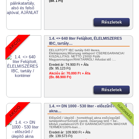
(Br. 1 Ft)
Részletek
1.4. <> 640 liter Felújított, ÉLELMISZERES
IBC, tartály…
FELÚJÍTOTT IBC tartály 640 literes,
Élelmiszeres,Műanyag raklapon! CSEREGARANCIA!
KISZÁLLÍTÁS: NETTÓ 15000 Ft/db
Magyarországon!RAKTÁRRÓL! Átfutási idő :…
Eredeti ár:
74.900 Ft + Áfa
(Br. 95.123 Ft)
Akciós ár:
70.000 Ft + Áfa
(Br. 88.900 Ft)
Részletek
1.4. <> DN 1000 - 530 liter - előszűrő / ülepítő
akna…
Előszűrő / ülepítő - homokfogó akna esővízgyűjtő
tartályokhoz!Színelő csonk, műanyag tető + be-,
kifolyó csatlakozó!25 ÉV GARANCIA!!!100% MAGYAR
TERMÉK!100%-ban…
Eredeti ár:
109.900 Ft + Áfa
(Br. 139.573 Ft)