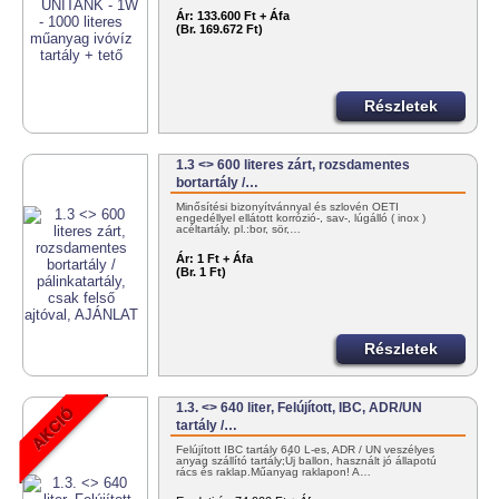
Ár:
133.600 Ft + Áfa
(Br. 169.672 Ft)
Részletek
1.3 <> 600 literes zárt, rozsdamentes
bortartály /…
Minősítési bizonyítvánnyal és szlovén OÉTI
engedéllyel ellátott korrózió-, sav-, lúgálló ( inox )
acéltartály, pl.:bor, sör,…
Ár:
1 Ft + Áfa
(Br. 1 Ft)
Részletek
1.3. <> 640 liter, Felújított, IBC, ADR/UN
tartály /…
Felújított IBC tartály 640 L-es, ADR / UN veszélyes
anyag szállító tartály;Új ballon, használt jó állapotú
rács és raklap.Műanyag raklapon! A…