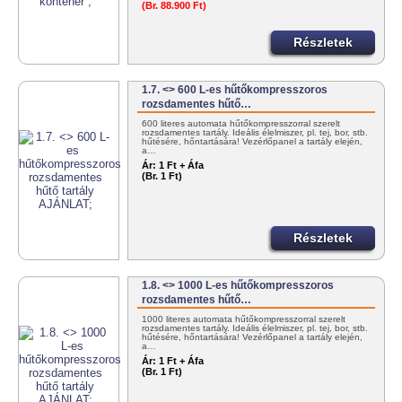
(Br. 88.900 Ft)
Részletek
1.7. <> 600 L-es hűtőkompresszoros
rozsdamentes hűtő…
600 literes automata hűtőkompresszorral szerelt
rozsdamentes tartály. Ideális élelmiszer, pl. tej, bor, stb.
hűtésére, hőntartására! Vezérlőpanel a tartály elején,
a…
Ár:
1 Ft + Áfa
(Br. 1 Ft)
Részletek
1.8. <> 1000 L-es hűtőkompresszoros
rozsdamentes hűtő…
1000 literes automata hűtőkompresszorral szerelt
rozsdamentes tartály. Ideális élelmiszer, pl. tej, bor, stb.
hűtésére, hőntartására! Vezérlőpanel a tartály elején,
a…
Ár:
1 Ft + Áfa
(Br. 1 Ft)