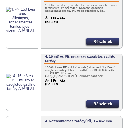
150 literes, állványos billenthetős, rozsdamentes, vizes
tömlősprés, és szűrőgép! Kiválóan alkalmas
kisgazdaságokban, gyümölcs zúzalékok, és…
Ár:
1 Ft + Áfa
(Br. 1 Ft)
Részletek
4. 15 m3-es PE. műanyag szögletes szállító
tartály…
15000 literes PE szállító tartály ( alváz nélkül )! Fekvő
szögletes tartály + tető + csatlakozó!100% MAGYAR
TERMÉK!100%-ban
ÚJRAHASZNOSÍTHATÓ!Bármilyen folyadék
szállítására! KEDVEZMÉNYES
Ár:
1 Ft + Áfa
KISZÁLLÍTÁS!+36302985814 vagy…
(Br. 1 Ft)
Részletek
4. Rozsdamentes zárógyűrű, D = 467 mm