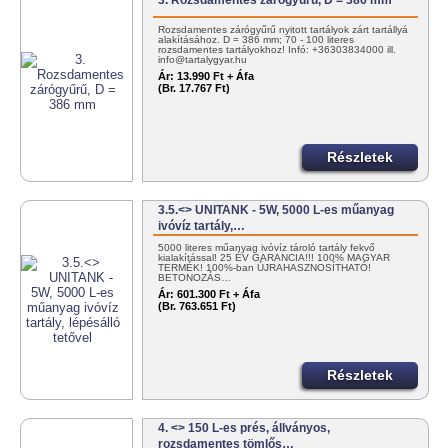
3. Rozsdamentes zárógyűrű, D = 386 mm
Rozsdamentes zárógyűrű nyitott tartályok zárt tartállyá
alakításához. D = 386 mm; 70 - 100 literes
rozsdamentes tartályokhoz! Infó: +36303834000 ill.
info@tartalygyar.hu
Ár:
13.990 Ft + Áfa
(Br. 17.767 Ft)
Részletek
3.5.<> UNITANK - 5W, 5000 L-es műanyag
ivóvíz tartály,…
5000 literes műanyag ivóvíz tároló tartály fekvő
kialakítással! 25 ÉV GARANCIA!!! 100% MAGYAR
TERMÉK! 100%-ban ÚJRAHASZNOSÍTHATÓ!
BETONOZÁS…
Ár:
601.300 Ft + Áfa
(Br. 763.651 Ft)
Részletek
4. <> 150 L-es prés, állványos,
rozsdamentes tömlős…