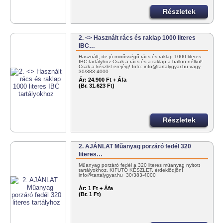
Részletek
2. <> Használt rács és raklap 1000 literes
IBC…
Használt, de jó minősségű rács és raklap 1000 literes
IBC tartályhoz Csak a rács és a raklap a ballon nélkül!
Csak a készlet erejéig! Info: info@tartalygyar.hu vagy
30/383-4000
Ár:
24.900 Ft + Áfa
(Br. 31.623 Ft)
Részletek
2. AJÁNLAT Műanyag porzáró fedél 320
literes…
Műanyag porzáró fedél a 320 literes műanyag nyitott
tartályokhoz. KIFUTÓ KÉSZLET, érdeklődjön!
info@tartalygyar.hu 30/383-4000
Ár:
1 Ft + Áfa
(Br. 1 Ft)