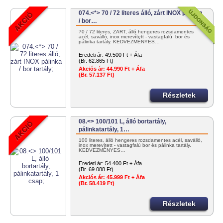
074.<*> 70 / 72 literes álló, zárt INOX pálinka
/ bor…
70 / 72 literes, ZÁRT, álló hengeres rozsdamentes
acél, saválló, inox merevített - vastagfalú bor és
pálinka tartály. KEDVEZMÉNYES…
Eredeti ár:
49.500 Ft + Áfa
(Br. 62.865 Ft)
Akciós ár:
44.990 Ft + Áfa
(Br. 57.137 Ft)
Részletek
08.<> 100/101 L, álló bortartály,
pálinkatartály, 1…
100 literes, álló hengeres rozsdamentes acél, saválló,
inox merevített - vastagfalú bor és pálinka tartály.
KEDVEZMÉNYES…
Eredeti ár:
54.400 Ft + Áfa
(Br. 69.088 Ft)
Akciós ár:
45.999 Ft + Áfa
(Br. 58.419 Ft)
Részletek