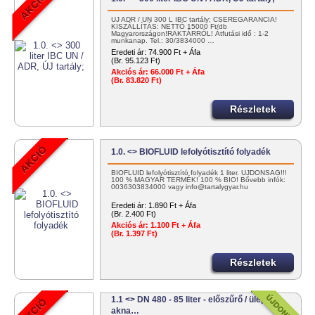
ÚJ ADR / UN 300 L IBC tartály; CSEREGARANCIA!
KISZÁLLÍTÁS: NETTÓ 15000 Ft/db
Magyarországon!RAKTÁRRÓL! Átfutási idő : 1-2
munkanap. Tel.: 30/3834000 …
Eredeti ár:
74.900 Ft + Áfa
(Br. 95.123 Ft)
Akciós ár:
66.000 Ft + Áfa
(Br. 83.820 Ft)
Részletek
1.0. <> BIOFLUID lefolyótisztító folyadék
BIOFLUID lefolyótisztító folyadék 1 liter. ÚJDONSÁG!!!
100 % MAGYAR TERMÉK! 100 % BIO! Bővebb infók:
0036303834000 vagy info@tartalygyar.hu
Eredeti ár:
1.890 Ft + Áfa
(Br. 2.400 Ft)
Akciós ár:
1.100 Ft + Áfa
(Br. 1.397 Ft)
Részletek
1.1 <> DN 480 - 85 liter - előszűrő / ülepítő
akna…