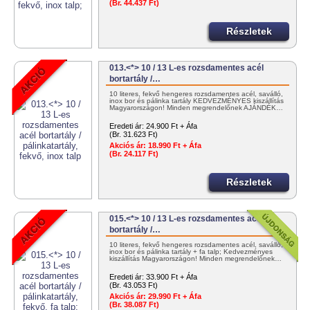
(Br. 44.437 Ft)
Részletek
013.<*> 10 / 13 L-es rozsdamentes acél
bortartály /…
10 literes, fekvő hengeres rozsdamentes acél, saválló,
inox bor és pálinka tartály KEDVEZMÉNYES kiszállítás
Magyarországon! Minden megrendelőnek AJÁNDÉK…
Eredeti ár:
24.900 Ft + Áfa
(Br. 31.623 Ft)
Akciós ár:
18.990 Ft + Áfa
(Br. 24.117 Ft)
Részletek
015.<*> 10 / 13 L-es rozsdamentes acél
bortartály /…
10 literes, fekvő hengeres rozsdamentes acél, saválló,
inox bor és pálinka tartály + fa talp; Kedvezményes
kiszállítás Magyarországon! Minden megrendelőnek…
Eredeti ár:
33.900 Ft + Áfa
(Br. 43.053 Ft)
Akciós ár:
29.990 Ft + Áfa
(Br. 38.087 Ft)