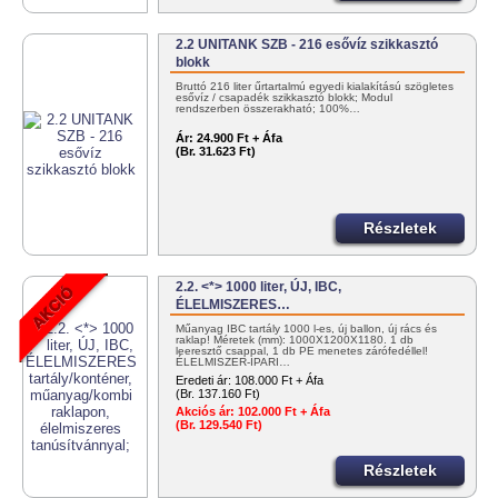
2.2 UNITANK SZB - 216 esővíz szikkasztó
blokk
Bruttó 216 liter űrtartalmú egyedi kialakítású szögletes
esővíz / csapadék szikkasztó blokk; Modul
rendszerben összerakható; 100%…
Ár:
24.900 Ft + Áfa
(Br. 31.623 Ft)
Részletek
2.2. <*> 1000 liter, ÚJ, IBC,
ÉLELMISZERES…
Műanyag IBC tartály 1000 l-es, új ballon, új rács és
raklap! Méretek (mm): 1000X1200X1180. 1 db
leeresztő csappal, 1 db PE menetes zárófedéllel!
ÉLELMISZER-IPARI…
Eredeti ár:
108.000 Ft + Áfa
(Br. 137.160 Ft)
Akciós ár:
102.000 Ft + Áfa
(Br. 129.540 Ft)
Részletek