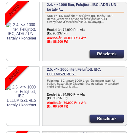
2.4. <> 1000 liter, Felújított, IBC, ADR / UN -
tartály /…
ADR-es, UN minősített, felújított IBC tartály 1000
literes, veszélyes anyagok szállítására; ADR
bizonyítványt mellékelünk! ÚJ műanyag…
Eredeti ár:
74.990 Ft + Áfa
(Br. 95.237 Ft)
Akciós ár:
70.000 Ft + Áfa
(Br. 88.900 Ft)
Részletek
2.5. <*> 1000 liter, Felújított, IBC,
ÉLELMISZERES…
Felújított IBC tartály 1000 L-es, élelmiszer-ipari; Új
ballon, használt jó állapotú rács és raklap. A tartályok
mellé élelmiszer-ipari…
Eredeti ár:
74.990 Ft + Áfa
(Br. 95.237 Ft)
Akciós ár:
70.000 Ft + Áfa
(Br. 88.900 Ft)
Részletek