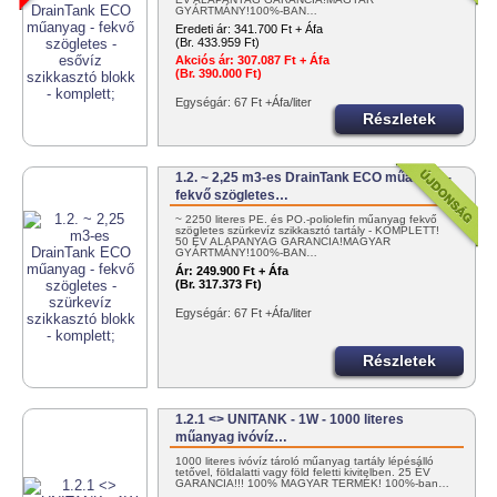
GYÁRTMÁNY!100%-BAN…
Eredeti ár:
341.700 Ft + Áfa
(Br. 433.959 Ft)
Akciós ár:
307.087 Ft + Áfa
(Br. 390.000 Ft)
Egységár: 67 Ft +Áfa/liter
Részletek
1.2. ~ 2,25 m3-es DrainTank ECO műanyag -
fekvő szögletes…
~ 2250 literes PE. és PO.-poliolefin műanyag fekvő
szögletes szürkevíz szikkasztó tartály - KOMPLETT!
50 ÉV ALAPANYAG GARANCIA!MAGYAR
GYÁRTMÁNY!100%-BAN…
Ár:
249.900 Ft + Áfa
(Br. 317.373 Ft)
Egységár: 67 Ft +Áfa/liter
Részletek
1.2.1 <> UNITANK - 1W - 1000 literes
műanyag ivóvíz…
1000 literes ivóvíz tároló műanyag tartály lépésálló
tetővel, földalatti vagy föld feletti kivitelben. 25 ÉV
GARANCIA!!! 100% MAGYAR TERMÉK! 100%-ban…