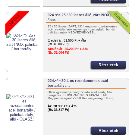
024.<*> 25 / 30 literes álló, zárt INOX pálinka
/ bor…
25 / 30 literes, ZÁRT, álló hengeres rozsdamentes
acél, saválló, inox merevített - vastagfalú bor és
pálinka tartály. KEDVEZMÉNYES…
Eredeti ár:
31.500 Ft + Áfa
(Br. 40.005 Ft)
Akciós ár:
25.200 Ft + Áfa
(Br. 32.004 Ft)
Részletek
024.<*> 30 L-es rozsdamentes acél
bortartály /…
Olasz gyártmányú korrózió-álló acéltartály. Álló
hengeres. KEDVEZMÉNYES KISZÁLLÍTÁS
Magyarországon! V= 30 liter, magasság: 50 cm,…
Ár:
28.990 Ft + Áfa
(Br. 36.817 Ft)
Részletek