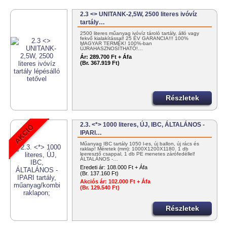
2.3 <> UNITANK-2,5W, 2500 literes ivóvíz
tartály…
2500 literes műanyag ivóvíz tároló tartály, álló vagy
fekvő kialakítással! 25 ÉV GARANCIA!!! 100%
MAGYAR TERMÉK! 100%-ban
ÚJRAHASZNOSÍTHATÓ!…
Ár:
289.700 Ft + Áfa
(Br. 367.919 Ft)
Részletek
2.3. <*> 1000 literes, ÚJ, IBC, ÁLTALÁNOS -
IPARI…
Műanyag IBC tartály 1050 l-es, új ballon, új rács és
raklap! Méretek (mm): 1000X1200X1180. 1 db
leeresztő csappal, 1 db PE menetes zárófedéllel!
ÁLTALÁNOS -…
Eredeti ár:
108.000 Ft + Áfa
(Br. 137.160 Ft)
Akciós ár:
102.000 Ft + Áfa
(Br. 129.540 Ft)
Részletek