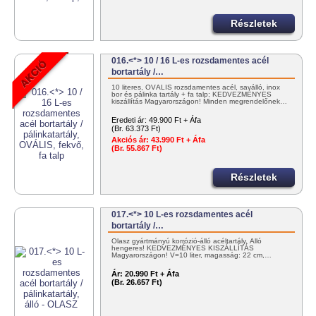
Részletek
016.<*> 10 / 16 L-es rozsdamentes acél
bortartály /…
10 literes, OVÁLIS rozsdamentes acél, saválló, inox
bor és pálinka tartály + fa talp; KEDVEZMÉNYES
kiszállítás Magyarországon! Minden megrendelőnek…
Eredeti ár:
49.900 Ft + Áfa
(Br. 63.373 Ft)
Akciós ár:
43.990 Ft + Áfa
(Br. 55.867 Ft)
Részletek
017.<*> 10 L-es rozsdamentes acél
bortartály /…
Olasz gyártmányú korrózió-álló acéltartály. Álló
hengeres! KEDVEZMÉNYES KISZÁLLÍTÁS
Magyarországon! V=10 liter, magasság: 22 cm,…
Ár:
20.990 Ft + Áfa
(Br. 26.657 Ft)