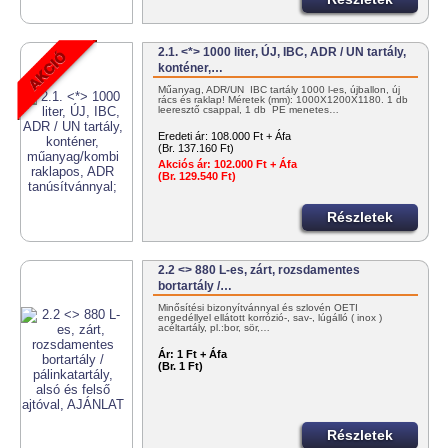
2.1. <*> 1000 liter, ÚJ, IBC, ADR / UN tartály,
konténer,…
Műanyag, ADR/UN IBC tartály 1000 l-es, újballon, új
rács és raklap! Méretek (mm): 1000X1200X1180. 1 db
leeresztő csappal, 1 db PE menetes…
Eredeti ár:
108.000 Ft + Áfa
(Br. 137.160 Ft)
Akciós ár:
102.000 Ft + Áfa
(Br. 129.540 Ft)
Részletek
2.2 <> 880 L-es, zárt, rozsdamentes
bortartály /…
Minősítési bizonyítvánnyal és szlovén OÉTI
engedéllyel ellátott korrózió-, sav-, lúgálló ( inox )
acéltartály, pl.:bor, sör,…
Ár:
1 Ft + Áfa
(Br. 1 Ft)
Részletek