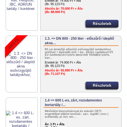
Eredeti ár:
74.900 Ft + Áfa
(Br. 95.123 Ft)
Akciós ár:
70.000 Ft + Áfa
(Br. 88.900 Ft)
Részletek
1.3. <> DN 800 - 250 liter - előszűrő / ülepítő
akna…
80 cm átmérőjű előszűrő esővízgyűjtő tartályokhoz,
szűrővel + lépésálló tető + be-, kifolyó csatlakozó!25
ÉV GARANCIA!!!100% MAGYAR TERMÉK!100%-
ban…
Eredeti ár:
74.900 Ft + Áfa
(Br. 95.123 Ft)
Akciós ár:
55.990 Ft + Áfa
(Br. 71.107 Ft)
Részletek
1.4 <> 600 L-es, zárt, rozsdamentes
bortartály /…
Minősítési bizonyítvánnyal és szlovén OÉTI
engedéllyel ellátott korrózió-, sav-, lúgálló ( inox )
acéltartály, pl.:bor, sör,…
Ár:
1 Ft + Áfa