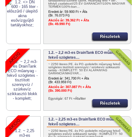
tartályokhoz!Színelő csonk, műanyag tető + be-,
kifolyó csatlakozó!25 ÉV GARANCIA!!!100% MAGYAR
TERMÉK!100%-ban…
Eredeti ár:
59.900 Ft + Áfa
(Br. 76.073 Ft)
Akciós ár:
39.362 Ft + Áfa
(Br. 49.990 Ft)
Részletek
1.2. ~ 2,2 m3-es DrainTank ECO műanyag -
fekvő szögletes…
~ 2250 literes PE. és PO.-poliolefin műanyag fekvő
szögletes tisztított szennyvíz / szürkevíz szikkasztó
tartály - KOMPLETT! 50 ÉV ALAPANYAG
GARANCIA!MAGYAR…
Eredeti ár:
341.700 Ft + Áfa
(Br. 433.959 Ft)
Akciós ár:
307.087 Ft + Áfa
(Br. 390.000 Ft)
Egységár: 67 Ft +Áfa/liter
Részletek
1.2. ~ 2,25 m3-es DrainTank ECO műanyag -
fekvő szögletes…
~ 2250 literes PE. és PO.-poliolefin műanyag fekvő
szögletes esővíz szikkasztó tartály - KOMPLETT! 50
ÉV ALAPANYAG GARANCIA!MAGYAR