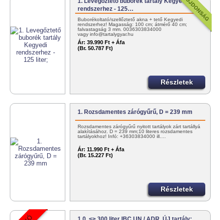
1. Levegőztető buborék tartály Kegyedi
rendszerhez - 125…
Buborékoltató/szellőztető akna + tető Kegyedi
rendszerhez! Magasság: 100 cm; átmérő 40 cm;
falvastagság 3 mm. 0036303834000
vagy info@tartalygyar.hu
Ár:
39.990 Ft + Áfa
(Br. 50.787 Ft)
Részletek
1. Rozsdamentes zárógyűrű, D = 239 mm
Rozsdamentes zárógyűrű nyitott tartályok zárt tartállyá
alakításához. D = 239 mm;10 literes rozsdamentes
tartályokhoz! Infó: +36303834000 ill.…
Ár:
11.990 Ft + Áfa
(Br. 15.227 Ft)
Részletek
1.0. <> 300 liter IBC UN / ADR, ÚJ tartály;