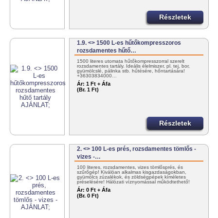
Részletek
1.9. <> 1500 L-es hűtőkompresszoros
rozsdamentes hűtő…
1500 literes utomata hűtőkompresszorral szerelt
rozsdamentes tartály. Ideális élelmiszer, pl. tej, bor,
gyümölcslé, pálinka stb. hűtésére, hőntartására!
+36303834000…
Ár:
1 Ft + Áfa
(Br. 1 Ft)
Részletek
2. <> 100 L-es prés, rozsdamentes tömlős -
vizes -…
100 literes, rozsdamentes, vizes tömlősprés, és
szűrőgép! Kiválóan alkalmas kisgazdaságokban,
gyümölcs zúzalékok, és zöldségpépek kíméletes
préselésére! Hálózati víznyomással működtethető!
30/383-4000
Ár:
0 Ft + Áfa
(Br. 0 Ft)