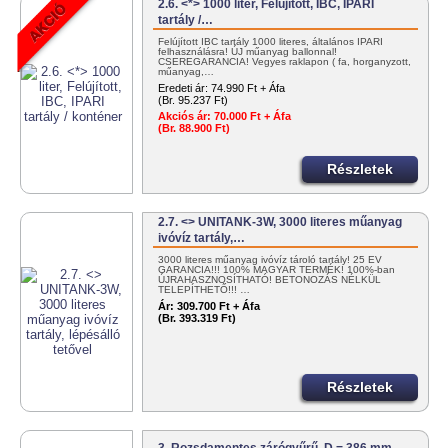
2.6. <*> 1000 liter, Felújított, IBC, IPARI
tartály /…
Felújított IBC tartály 1000 literes, általános IPARI
felhasználásra! ÚJ műanyag ballonnal!
CSEREGARANCIA! Vegyes raklapon ( fa, horganyzott,
műanyag,…
Eredeti ár:
74.990 Ft + Áfa
(Br. 95.237 Ft)
Akciós ár:
70.000 Ft + Áfa
(Br. 88.900 Ft)
Részletek
2.7. <> UNITANK-3W, 3000 literes műanyag
ivóvíz tartály,…
3000 literes műanyag ivóvíz tároló tartály! 25 ÉV
GARANCIA!!! 100% MAGYAR TERMÉK! 100%-ban
ÚJRAHASZNOSÍTHATÓ! BETONOZÁS NÉLKÜL
TELEPÍTHETŐ!!! …
Ár:
309.700 Ft + Áfa
(Br. 393.319 Ft)
Részletek