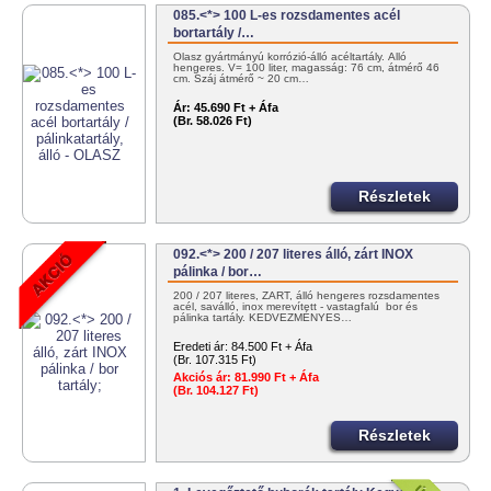
085.<*> 100 L-es rozsdamentes acél
bortartály /…
Olasz gyártmányú korrózió-álló acéltartály. Álló
hengeres. V= 100 liter, magasság: 76 cm, átmérő 46
cm. Száj átmérő ~ 20 cm…
Ár:
45.690 Ft + Áfa
(Br. 58.026 Ft)
Részletek
092.<*> 200 / 207 literes álló, zárt INOX
pálinka / bor…
200 / 207 literes, ZÁRT, álló hengeres rozsdamentes
acél, saválló, inox merevített - vastagfalú bor és
pálinka tartály. KEDVEZMÉNYES…
Eredeti ár:
84.500 Ft + Áfa
(Br. 107.315 Ft)
Akciós ár:
81.990 Ft + Áfa
(Br. 104.127 Ft)
Részletek