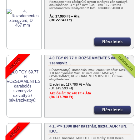
Rozsdamentes zárógyűrű nyitott tartályok zárt tartállyá
alakításához. D = 467 mm; 135 - 150 - 170 literes
rozsdamentes tartályokhoz! Infó: +36303834000 ill.…
Ár:
17.990 Ft + Áfa
(Br. 22.847 Ft)
Részletek
4.0 TGY 69.77 H ROZSDAMENTES darabolós
szennyvíz…
Búvárszivattyú, darabolós, max. 26000 liter/óra! Max.
1.8 bar nyomás! Max. 18 m-re emel! MAGYAR
GYÁRTMÁNY; ROZSDAMENTES KIVITEL; Örökös,
elnyűhetetlen…
Eredeti ár:
117.790 Ft + Áfa
(Br. 149.593 Ft)
Akciós ár:
92.748 Ft + Áfa
(Br. 117.790 Ft)
Részletek
4.1. <*> 1000 liter használt, tiszta, ADR / UN,
IBC…
ADR-es, használt, MOSOTT IBC tartály 1000 literes,