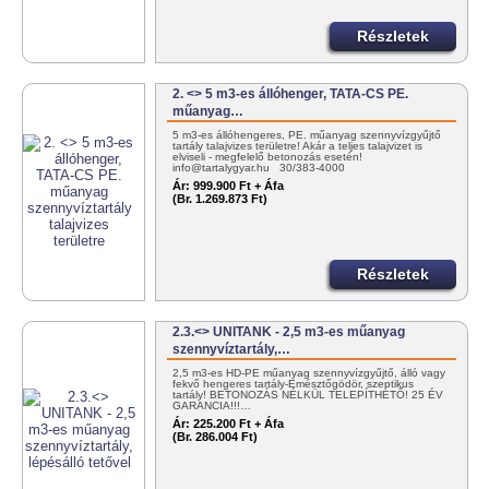
Részletek
2. <> 5 m3-es állóhenger, TATA-CS PE.
műanyag…
5 m3-es állóhengeres, PE. műanyag szennyvízgyűjtő
tartály talajvizes területre! Akár a teljes talajvizet is
elviseli - megfelelő betonozás esetén!
info@tartalygyar.hu 30/383-4000
Ár:
999.900 Ft + Áfa
(Br. 1.269.873 Ft)
Részletek
2.3.<> UNITANK - 2,5 m3-es műanyag
szennyvíztartály,…
2,5 m3-es HD-PE műanyag szennyvízgyűjtő, álló vagy
fekvő hengeres tartály-Emésztőgödör, szeptikus
tartály! BETONOZÁS NÉLKÜL TELEPÍTHETŐ! 25 ÉV
GARANCIA!!!…
Ár:
225.200 Ft + Áfa
(Br. 286.004 Ft)