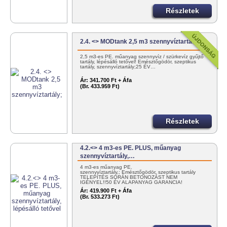
Részletek
2.4. <> MODtank 2,5 m3 szennyvíztartály;
2,5 m3-es PE. műanyag szennyvíz / szürkevíz gyűjtő
tartály, lépésálló tetővel! Emésztőgödör, szeptikus
tartály, szennyvíztartály;25 ÉV…
Ár:
341.700 Ft + Áfa
(Br. 433.959 Ft)
Részletek
4.2.<> 4 m3-es PE. PLUS, műanyag
szennyvíztartály,…
4 m3-es műanyag PE.
szennyvíztartály,; Emésztőgödör, szeptikus tartály
TELEPÍTÉS SORÁN BETONOZÁST NEM
IGÉNYEL!!50 ÉV ALAPANYAG GARANCIA!
MAGYAR…
Ár:
419.900 Ft + Áfa
(Br. 533.273 Ft)