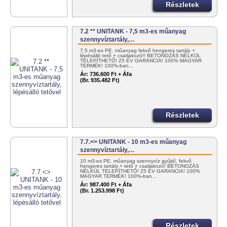
Részletek
7.2 ** UNITANK - 7,5 m3-es műanyag
szennyvíztartály,…
7,5 m3-es PE. műanyag fekvő hengeres tartály +
lépésálló tető + csatlakozó!! BETONOZÁS NÉLKÜL
TELEPÍTHETŐ! 25 ÉV GARANCIA! 100% MAGYAR
TERMÉK! 100%-ban…
Ár:
736.600 Ft + Áfa
(Br. 935.482 Ft)
Részletek
7.7.<> UNITANK - 10 m3-es műanyag
szennyvíztartály,…
10 m3-es PE. műanyag szennyvíz gyűjtő, fekvő
hengeres tartály + tető + csatlakozó! BETONOZÁS
NÉLKÜL TELEPÍTHETŐ! 25 ÉV GARANCIA! 100%
MAGYAR TERMÉK! 100%-ban…
Ár:
987.400 Ft + Áfa
(Br. 1.253.998 Ft)
Részletek