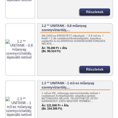
Részletek
1.2 ** UNITANK - 0,8 műanyag
szennyvíztartály,…
DN 1000-es ERŐSÍTETT mászható, ~ 0,8 m3-es, +
fedél + 2 db csatlakozó!Emésztőgödör, szeptikus
tartály!50 év ALAPANYAG GARANCIA!BETONOZÁS
NÉLKÜL…
Ár:
78.200 Ft + Áfa
(Br. 99.314 Ft)
Részletek
1.3 ** UNITANK - 1 m3-es műanyag
szennyvíztartály,…
1 m3-es PE. műanyag szennyvíztartály tetővel +
csatlakozó! Emésztőgödör, szeptikus tartály!
BETONOZÁS NÉLKÜL TELEPÍTHETŐ! 25 ÉV
GARANCIA!!! 100% MAGYAR TERMÉK!…
Ár:
121.500 Ft + Áfa
(Br. 154.305 Ft)