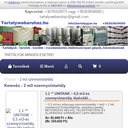
Az
Addel.hu
webáruházakban a tegnapi napon
1.226.741 Ft
értékű termék cserélt gazdát!
Próbálja ki Ön is
INGYEN
>>
Webáruházat indítok!
<<
Kapcsolat:
+3678310073 vagy +36303834000 |
tartalywebaruhaz@gmail.com
TARTÁLYOK MINDEN ESETRE!
Termékek
Menü
0
Főoldal
>
2 m3 szennyvíztartály
Keresés - 2 m3 szennyvíztartály
1.1 ** UNITANK ~ 0,5 m3-es
szennyvíztartály, lépésálló…
~ 0,5 m3-es műanyag szennyvíztartály + tető + 2 db
csatlakozó! Emésztőgödör, szeptikus tartály!
BETONOZÁS NÉLKÜL TELEPÍTHETŐ!50 ÉV
ALAPANYAG GARANCIA!!! 100% MAGYAR…
Ár:
81.600 Ft + Áfa
(Br. 103.632 Ft)