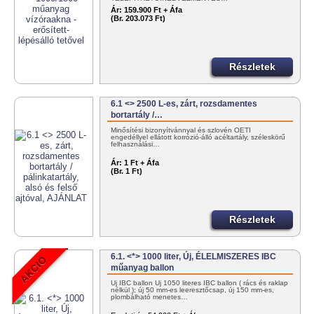
Ár:
159.900 Ft + Áfa
(Br. 203.073 Ft)
Részletek
6.1 <> 2500 L-es, zárt, rozsdamentes
bortartály /…
Minősítési bizonyítvánnyal és szlovén OÉTI
engedéllyel ellátott korrózió-álló acéltartály, széleskörű
felhasználási…
Ár:
1 Ft + Áfa
(Br. 1 Ft)
Részletek
6.1. <*> 1000 liter, Új, ÉLELMISZERES IBC
műanyag ballon
Új IBC ballon Új 1050 literes IBC ballon ( rács és raklap
nélkül ); új 50 mm-es leeresztőcsap, új 150 mm-es,
plombálható menetes…