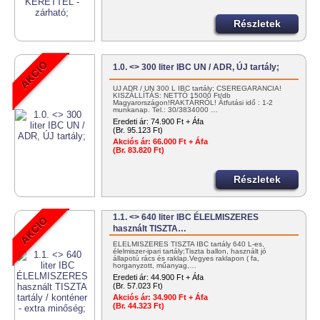
Részletek
1.0. <> 300 liter IBC UN / ADR, ÚJ tartály;
ÚJ ADR / UN 300 L IBC tartály; CSEREGARANCIA!
KISZÁLLÍTÁS: NETTÓ 15000 Ft/db
Magyarországon!RAKTÁRRÓL! Átfutási idő : 1-2
munkanap. Tel.: 30/3834000 …
Eredeti ár:
74.900 Ft + Áfa
(Br. 95.123 Ft)
Akciós ár:
66.000 Ft + Áfa
(Br. 83.820 Ft)
Részletek
1.1. <> 640 liter IBC ÉLELMISZERES
használt TISZTA…
ÉLELMISZERES TISZTA IBC tartály 640 L-es,
élelmiszer-ipari tartály;Tiszta ballon, használt jó
állapotú rács és raklap.Vegyes raklapon ( fa,
horganyzott, műanyag,…
Eredeti ár:
44.900 Ft + Áfa
(Br. 57.023 Ft)
Akciós ár:
34.900 Ft + Áfa
(Br. 44.323 Ft)