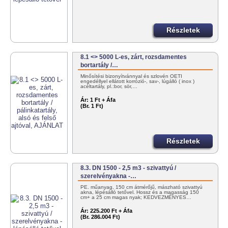
Részletek
8.1 <> 5000 L-es, zárt, rozsdamentes
bortartály /…
Minősítési bizonyítvánnyal és szlovén OÉTI
engedéllyel ellátott korrózió-, sav-, lúgálló ( inox )
acéltartály, pl.:bor, sör,…
Ár:
1 Ft + Áfa
(Br. 1 Ft)
Részletek
8.3. DN 1500 - 2,5 m3 - szivattyú /
szerelvényakna -…
PE. műanyag, 150 cm átmérőjű, mászható szivattyú
akna, lépésálló tetővel. Hossz és a magasság 150
cm+ a 25 cm magas nyak; KEDVEZMÉNYES…
Ár:
225.200 Ft + Áfa
(Br. 286.004 Ft)