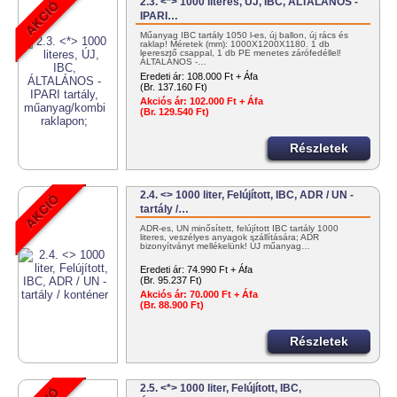
2.3. <*> 1000 literes, ÚJ, IBC, ÁLTALÁNOS -
IPARI…
Műanyag IBC tartály 1050 l-es, új ballon, új rács és
raklap! Méretek (mm): 1000X1200X1180. 1 db
leeresztő csappal, 1 db PE menetes zárófedéllel!
ÁLTALÁNOS -…
Eredeti ár:
108.000 Ft + Áfa
(Br. 137.160 Ft)
Akciós ár:
102.000 Ft + Áfa
(Br. 129.540 Ft)
Részletek
2.4. <> 1000 liter, Felújított, IBC, ADR / UN -
tartály /…
ADR-es, UN minősített, felújított IBC tartály 1000
literes, veszélyes anyagok szállítására; ADR
bizonyítványt mellékelünk! ÚJ műanyag…
Eredeti ár:
74.990 Ft + Áfa
(Br. 95.237 Ft)
Akciós ár:
70.000 Ft + Áfa
(Br. 88.900 Ft)
Részletek
2.5. <*> 1000 liter, Felújított, IBC,