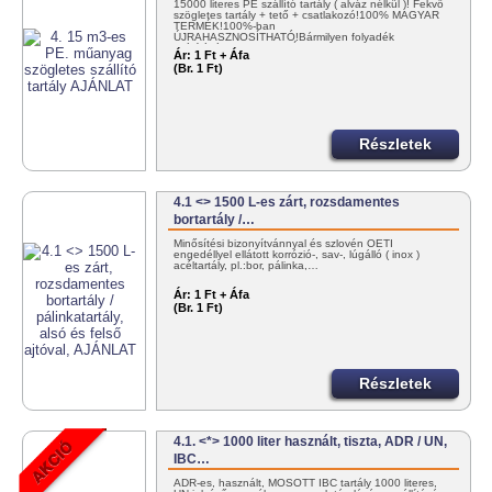
15000 literes PE szállító tartály ( alváz nélkül )! Fekvő
szögletes tartály + tető + csatlakozó!100% MAGYAR
TERMÉK!100%-ban
ÚJRAHASZNOSÍTHATÓ!Bármilyen folyadék
szállítására! KEDVEZMÉNYES
Ár:
1 Ft + Áfa
KISZÁLLÍTÁS!+36302985814 vagy…
(Br. 1 Ft)
Részletek
4.1 <> 1500 L-es zárt, rozsdamentes
bortartály /…
Minősítési bizonyítvánnyal és szlovén OÉTI
engedéllyel ellátott korrózió-, sav-, lúgálló ( inox )
acéltartály, pl.:bor, pálinka,…
Ár:
1 Ft + Áfa
(Br. 1 Ft)
Részletek
4.1. <*> 1000 liter használt, tiszta, ADR / UN,
IBC…
ADR-es, használt, MOSOTT IBC tartály 1000 literes,