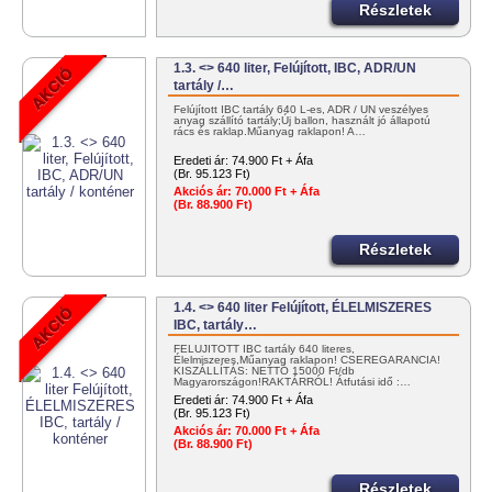
Részletek
1.3. <> 640 liter, Felújított, IBC, ADR/UN
tartály /…
Felújított IBC tartály 640 L-es, ADR / UN veszélyes
anyag szállító tartály;Új ballon, használt jó állapotú
rács és raklap.Műanyag raklapon! A…
Eredeti ár:
74.900 Ft + Áfa
(Br. 95.123 Ft)
Akciós ár:
70.000 Ft + Áfa
(Br. 88.900 Ft)
Részletek
1.4. <> 640 liter Felújított, ÉLELMISZERES
IBC, tartály…
FELÚJÍTOTT IBC tartály 640 literes,
Élelmiszeres,Műanyag raklapon! CSEREGARANCIA!
KISZÁLLÍTÁS: NETTÓ 15000 Ft/db
Magyarországon!RAKTÁRRÓL! Átfutási idő :…
Eredeti ár:
74.900 Ft + Áfa
(Br. 95.123 Ft)
Akciós ár:
70.000 Ft + Áfa
(Br. 88.900 Ft)
Részletek