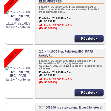
ÉLELMISZERES…
Felújított IBC tartály 1000 L-es, élelmiszer-ipari; Új
ballon, használt jó állapotú rács és raklap. A tartályok
mellé élelmiszer-ipari…
Eredeti ár:
74.990 Ft + Áfa
(Br. 95.237 Ft)
Akciós ár:
70.000 Ft + Áfa
(Br. 88.900 Ft)
Részletek
2.6. <*> 1000 liter, Felújított, IBC, IPARI
tartály /…
Felújított IBC tartály 1000 literes, általános IPARI
felhasználásra! ÚJ műanyag ballonnal!
CSEREGARANCIA! Vegyes raklapon ( fa, horganyzott,
műanyag,…
Eredeti ár:
74.990 Ft + Áfa
(Br. 95.237 Ft)
Akciós ár:
70.000 Ft + Áfa
(Br. 88.900 Ft)
Részletek
3. ** DN 500 -as vízóraakna, lépésálló tetővel