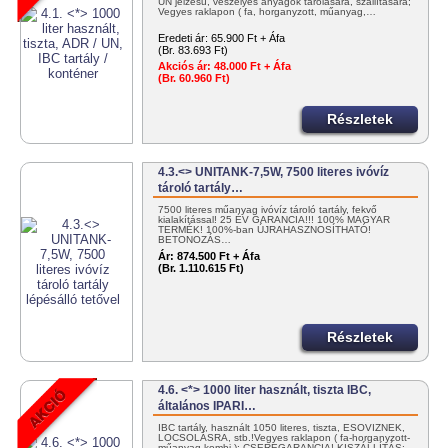
UN jelzésű, veszélyes anyagok tárolására, szállítására;
Vegyes raklapon ( fa, horganyzott, műanyag,…
Eredeti ár:
65.900 Ft + Áfa
(Br. 83.693 Ft)
Akciós ár:
48.000 Ft + Áfa
(Br. 60.960 Ft)
Részletek
4.3.<> UNITANK-7,5W, 7500 literes ivóvíz
tároló tartály…
7500 literes műanyag ivóvíz tároló tartály, fekvő
kialakítással! 25 ÉV GARANCIA!!! 100% MAGYAR
TERMÉK! 100%-ban ÚJRAHASZNOSÍTHATÓ!
BETONOZÁS…
Ár:
874.500 Ft + Áfa
(Br. 1.110.615 Ft)
Részletek
4.6. <*> 1000 liter használt, tiszta IBC,
általános IPARI…
IBC tartály, használt 1050 literes, tiszta, ESŐVÍZNEK,
LOCSOLÁSRA, stb.!Vegyes raklapon ( fa-horganyzott-
műanyag-kombi ); CSEREGARANCIA! KISZÁLLÍTÁS: