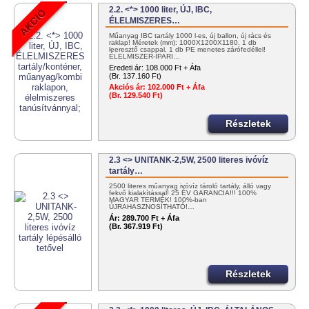
2.2. <*> 1000 liter, ÚJ, IBC,
ÉLELMISZERES…
Műanyag IBC tartály 1000 l-es, új ballon, új rács és
raklap! Méretek (mm): 1000X1200X1180. 1 db
leeresztő csappal, 1 db PE menetes zárófedéllel!
ÉLELMISZER-IPARI…
Eredeti ár:
108.000 Ft + Áfa
(Br. 137.160 Ft)
Akciós ár:
102.000 Ft + Áfa
(Br. 129.540 Ft)
Részletek
2.3 <> UNITANK-2,5W, 2500 literes ivóvíz
tartály…
2500 literes műanyag ivóvíz tároló tartály, álló vagy
fekvő kialakítással! 25 ÉV GARANCIA!!! 100%
MAGYAR TERMÉK! 100%-ban
ÚJRAHASZNOSÍTHATÓ!…
Ár:
289.700 Ft + Áfa
(Br. 367.919 Ft)
Részletek