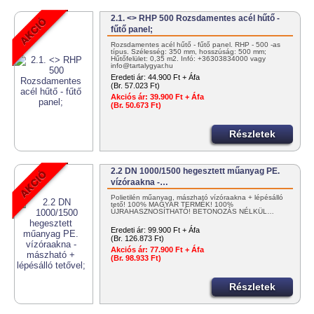
2.1. <> RHP 500 Rozsdamentes acél hűtő -
fűtő panel;
Rozsdamentes acél hűtő - fűtő panel. RHP - 500 -as
típus. Szélesség: 350 mm, hosszúság: 500 mm;
Hűtőfelület: 0,35 m2. Infó: +36303834000 vagy
info@tartalygyar.hu
Eredeti ár:
44.900 Ft + Áfa
(Br. 57.023 Ft)
Akciós ár:
39.900 Ft + Áfa
(Br. 50.673 Ft)
Részletek
2.2 DN 1000/1500 hegesztett műanyag PE.
vízóraakna -…
Polietilén műanyag, mászható vízóraakna + lépésálló
tető! 100% MAGYAR TERMÉK! 100%
ÚJRAHASZNOSÍTHATÓ! BETONOZÁS NÉLKÜL…
Eredeti ár:
99.900 Ft + Áfa
(Br. 126.873 Ft)
Akciós ár:
77.900 Ft + Áfa
(Br. 98.933 Ft)
Részletek