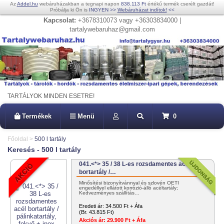
Az
Addel.hu
webáruházakban a tegnapi napon
838.113 Ft
értékű termék cserélt gazdát!
Próbálja ki Ön is
INGYEN
>>
Webáruházat indítok!
<<
Kapcsolat:
+3678310073 vagy +36303834000 |
tartalywebaruhaz@gmail.com
TARTÁLYOK MINDEN ESETRE!
Termékek
Menü
0
Főoldal
>
500 l tartály
Keresés - 500 l tartály
041.<*> 35 / 38 L-es rozsdamentes acél
bortartály /…
Minősítési bizonyítvánnyal és szlovén OÉTI
engedéllyel ellátott korrózió-álló acéltartály;
Kedvezményes szállítás…
Eredeti ár:
34.500 Ft + Áfa
(Br. 43.815 Ft)
Akciós ár:
29.900 Ft + Áfa