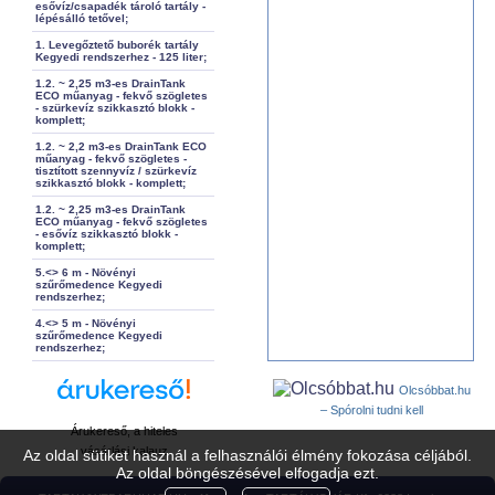
esővíz/csapadék tároló tartály -
lépésálló tetővel;
1. Levegőztető buborék tartály
Kegyedi rendszerhez - 125 liter;
1.2. ~ 2,25 m3-es DrainTank
ECO műanyag - fekvő szögletes
- szürkevíz szikkasztó blokk -
komplett;
1.2. ~ 2,2 m3-es DrainTank ECO
műanyag - fekvő szögletes -
tisztított szennyvíz / szürkevíz
szikkasztó blokk - komplett;
1.2. ~ 2,25 m3-es DrainTank
ECO műanyag - fekvő szögletes
- esővíz szikkasztó blokk -
komplett;
5.<> 6 m - Növényi
szűrőmedence Kegyedi
rendszerhez;
4.<> 5 m - Növényi
szűrőmedence Kegyedi
rendszerhez;
Olcsóbbat.hu
– Spórolni tudni kell
Árukereső, a hiteles
vásárlási kalauz
Az oldal sütiket használ a felhasználói élmény fokozása céljából.
Az oldal böngészésével elfogadja ezt.