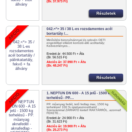
(Br. 37.973 Ft)
Részletek
042.<*> 35 / 38 L-es rozsdamentes acél
bortartály /…
Minősítési bizonyítvánnyal és szlovén OÉTI
engedéllyel ellátott korrózió-álló acéltartály;
Kedvezményes…
Eredeti ár:
44.500 Ft + Áfa
(Br. 56.515 Ft)
Akciós ár:
37.990 Ft + Áfa
(Br. 48.247 Ft)
Részletek
1. NEPTUN DN 600 - A 15 jelű - 1500 kg
terhelésű - PP.…
PP. műanyag fedél, tető fedlap max. 1500 kg
terhelésre! 100 % újrahasznosítható!
Szerszámmal ZÁRHATÓ kivitel! RAKTÁRRÓL, azonnal!
FEKETE…
Eredeti ár:
24.900 Ft + Áfa
(Br. 31.623 Ft)
Akciós ár:
19.900 Ft + Áfa
(Br. 25.273 Ft)