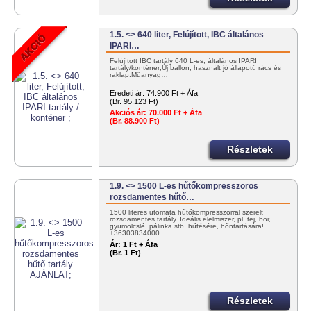
1.5. <> 640 liter, Felújított, IBC általános
IPARI…
Felújított IBC tartály 640 L-es, általános IPARI
tartály/konténer;Új ballon, használt jó állapotú rács és
raklap.Műanyag…
Eredeti ár:
74.900 Ft + Áfa
(Br. 95.123 Ft)
Akciós ár:
70.000 Ft + Áfa
(Br. 88.900 Ft)
Részletek
1.9. <> 1500 L-es hűtőkompresszoros
rozsdamentes hűtő…
1500 literes utomata hűtőkompresszorral szerelt
rozsdamentes tartály. Ideális élelmiszer, pl. tej, bor,
gyümölcslé, pálinka stb. hűtésére, hőntartására!
+36303834000…
Ár:
1 Ft + Áfa
(Br. 1 Ft)
Részletek