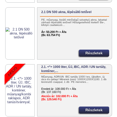
2.1 DN 500 akna, lépésálló tetővel
PE. műanyag, kiváló minőségű szivattyú akna, lakattal
zárható lépésálló tetővel! Hőszigetelhető kivitel!! Be-,
kifolyó csatlakozó…
Ár:
50.200 Ft + Áfa
(Br. 63.754 Ft)
Részletek
2.1. <*> 1000 liter, ÚJ, IBC, ADR / UN tartály,
konténer,…
Műanyag, ADR/UN IBC tartály 1000 l-es, újballon, új
rács és raklap! Méretek (mm): 1000X1200X1180. 1 db
leeresztő csappal, 1 db PE menetes…
Eredeti ár:
108.000 Ft + Áfa
(Br. 137.160 Ft)
Akciós ár:
102.000 Ft + Áfa
(Br. 129.540 Ft)
Részletek