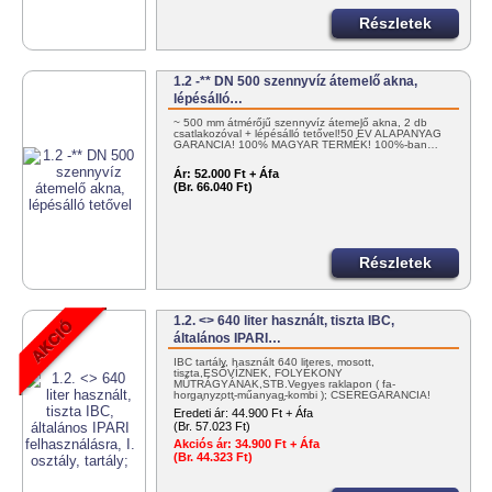
Részletek
1.2 -** DN 500 szennyvíz átemelő akna,
lépésálló…
~ 500 mm átmérőjű szennyvíz átemelő akna, 2 db
csatlakozóval + lépésálló tetővel!50 ÉV ALAPANYAG
GARANCIA! 100% MAGYAR TERMÉK! 100%-ban…
Ár:
52.000 Ft + Áfa
(Br. 66.040 Ft)
Részletek
1.2. <> 640 liter használt, tiszta IBC,
általános IPARI…
IBC tartály, használt 640 literes, mosott,
tiszta,ESŐVÍZNEK, FOLYÉKONY
MŰTRÁGYÁNAK,STB.Vegyes raklapon ( fa-
horganyzott-műanyag-kombi ); CSEREGARANCIA!
KISZÁLLÍTÁS: NETTÓ…
Eredeti ár:
44.900 Ft + Áfa
(Br. 57.023 Ft)
Akciós ár:
34.900 Ft + Áfa
(Br. 44.323 Ft)