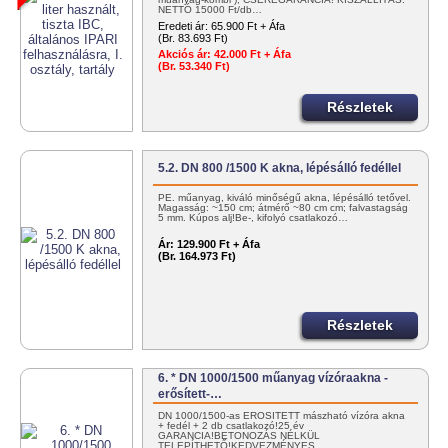
NETTÓ 15000 Ft/db…
Eredeti ár:
65.900 Ft + Áfa
(Br. 83.693 Ft)
Akciós ár:
42.000 Ft + Áfa
(Br. 53.340 Ft)
Részletek
5.2. DN 800 /1500 K akna, lépésálló fedéllel
PE. műanyag, kiváló minőségű akna, lépésálló tetővel.
Magasság: ~150 cm; átmérő ~80 cm cm; falvastagság
5 mm. Kúpos alj!Be-, kifolyó csatlakozó…
Ár:
129.900 Ft + Áfa
(Br. 164.973 Ft)
Részletek
6. * DN 1000/1500 műanyag vízóraakna -
erősített-…
DN 1000/1500-as ERŐSÍTETT mászható vízóra akna
+ fedél + 2 db csatlakozó!25 év
GARANCIA!BETONOZÁS NÉLKÜL
TELEPÍTHETŐ!KEDVEZMÉNYES…