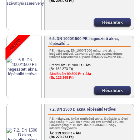
(Br. 203.073 Ft)
Részletek
6.6. DN 1000/1500 PE. hegesztett akna,
lépésálló…
PE. műanyag, DN 1000/1500 mászható akna,
lépésálló tetővel. Csavarral zárható, gyermekbiztos
tetővel! Közvetlenül a gyártótól!KEDVEZMÉNYES…
Eredeti ár:
119.900 Ft + Áfa
(Br. 152.273 Ft)
Akciós ár:
99.500 Ft + Áfa
(Br. 126.365 Ft)
Részletek
7.2. DN 1500 D akna, lépésálló tetővel
PE. műanyag, kiváló minőségű akna, lépésálló tetővel.
Magasság: ~ 120 cm + nyak 25 cm; átmérő 150 cm;
Falvastagság ~ 10 mm. 0036303834000 vagy
info@tartalygyar.hu
Ár:
219.900 Ft + Áfa
(Br. 279.273 Ft)