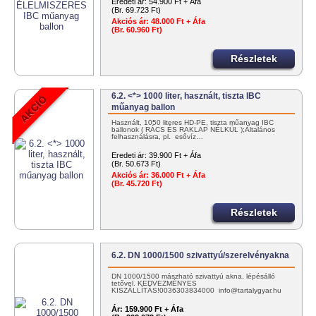
Eredeti ár:
54.900 Ft + Áfa
(Br. 69.723 Ft)
Akciós ár:
48.000 Ft + Áfa
(Br. 60.960 Ft)
Részletek
6.2. <*> 1000 liter, használt, tiszta IBC
műanyag ballon
Használt, 1050 literes HD-PE, tiszta műanyag IBC
ballonok ( RÁCS ÉS RAKLAP NÉLKÜL );Általános
felhasználásra, pl. esővíz…
Eredeti ár:
39.900 Ft + Áfa
(Br. 50.673 Ft)
Akciós ár:
36.000 Ft + Áfa
(Br. 45.720 Ft)
Részletek
6.2. DN 1000/1500 szivattyú/szerelvényakna
DN 1000/1500 mászható szivattyú akna, lépésálló
tetővel. KEDVEZMÉNYES
KISZÁLLÍTÁS!0036303834000 info@tartalygyar.hu
Ár:
159.900 Ft + Áfa