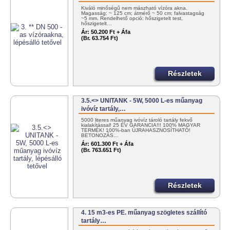
Kiváló minőségű nem mászható vízóra akna.
Magasság: ~ 125 cm; átmérő ~ 50 cm; falvastagság
~5 mm. Rendelhető opció: hőszigetelt test,
hőszigetelt…
Ár:
50.200 Ft + Áfa
(Br. 63.754 Ft)
Részletek
3.5.<> UNITANK - 5W, 5000 L-es műanyag
ivóvíz tartály,…
5000 literes műanyag ivóvíz tároló tartály fekvő
kialakítással! 25 ÉV GARANCIA!!! 100% MAGYAR
TERMÉK! 100%-ban ÚJRAHASZNOSÍTHATÓ!
BETONOZÁS…
Ár:
601.300 Ft + Áfa
(Br. 763.651 Ft)
Részletek
4. 15 m3-es PE. műanyag szögletes szállító
tartály…