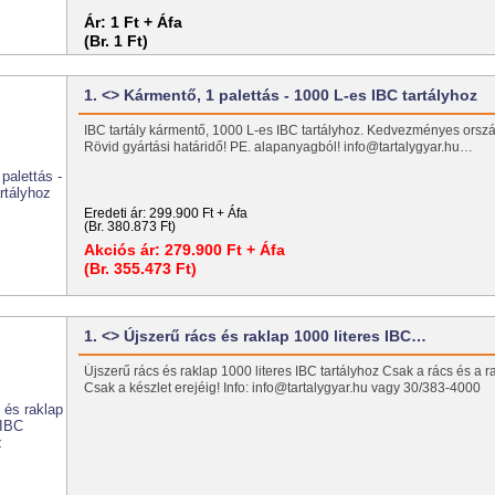
Ár:
1 Ft + Áfa
(Br. 1 Ft)
1. <> Kármentő, 1 palettás - 1000 L-es IBC tartályhoz
IBC tartály kármentő, 1000 L-es IBC tartályhoz. Kedvezményes ország
Rövid gyártási határidő! PE. alapanyagból! info@tartalygyar.hu…
Eredeti ár:
299.900 Ft + Áfa
(Br. 380.873 Ft)
Akciós ár:
279.900 Ft + Áfa
(Br. 355.473 Ft)
1. <> Újszerű rács és raklap 1000 literes IBC…
Újszerű rács és raklap 1000 literes IBC tartályhoz Csak a rács és a ra
Csak a készlet erejéig! Info: info@tartalygyar.hu vagy 30/383-4000