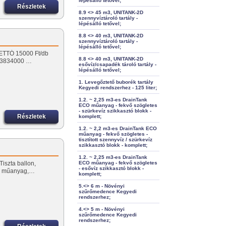
lépésálló tetővel;
Részletek
8.9 <> 45 m3, UNITANK-2D
szennyvíztároló tartály -
lépésálló tetővel;
8.8 <> 40 m3, UNITANK-2D
szennyvíztároló tartály -
lépésálló tetővel;
ETTÓ 15000 Ft/db
8.8 <> 40 m3, UNITANK-2D
0/3834000 …
esővíz/csapadék tároló tartály -
lépésálló tetővel;
1. Levegőztető buborék tartály
Kegyedi rendszerhez - 125 liter;
1.2. ~ 2,25 m3-es DrainTank
ECO műanyag - fekvő szögletes
- szürkevíz szikkasztó blokk -
Részletek
komplett;
1.2. ~ 2,2 m3-es DrainTank ECO
műanyag - fekvő szögletes -
tisztított szennyvíz / szürkevíz
szikkasztó blokk - komplett;
1.2. ~ 2,25 m3-es DrainTank
iszta ballon,
ECO műanyag - fekvő szögletes
- esővíz szikkasztó blokk -
tt, műanyag,…
komplett;
5.<> 6 m - Növényi
szűrőmedence Kegyedi
rendszerhez;
4.<> 5 m - Növényi
szűrőmedence Kegyedi
rendszerhez;