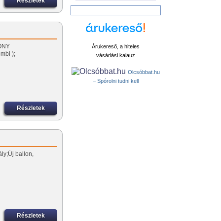
Részletek
KONY
Árukereső, a hiteles
mbi );
vásárlási kalauz
Olcsóbbat.hu
– Spórolni tudni kell
Részletek
ály;Új ballon,
Részletek