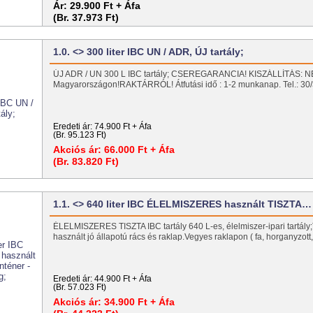
Ár:
29.900 Ft + Áfa
(Br. 37.973 Ft)
1.0. <> 300 liter IBC UN / ADR, ÚJ tartály;
ÚJ ADR / UN 300 L IBC tartály; CSEREGARANCIA! KISZÁLLÍTÁS: N
Magyarországon!RAKTÁRRÓL! Átfutási idő : 1-2 munkanap. Tel.: 3
Eredeti ár:
74.900 Ft + Áfa
(Br. 95.123 Ft)
Akciós ár:
66.000 Ft + Áfa
(Br. 83.820 Ft)
1.1. <> 640 liter IBC ÉLELMISZERES használt TISZTA…
ÉLELMISZERES TISZTA IBC tartály 640 L-es, élelmiszer-ipari tartály;T
használt jó állapotú rács és raklap.Vegyes raklapon ( fa, horganyzo
Eredeti ár:
44.900 Ft + Áfa
(Br. 57.023 Ft)
Akciós ár:
34.900 Ft + Áfa