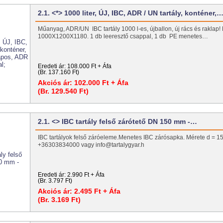
2.1. <*> 1000 liter, ÚJ, IBC, ADR / UN tartály, konténer,
Műanyag, ADR/UN IBC tartály 1000 l-es, újballon, új rács és raklap!
1000X1200X1180. 1 db leeresztő csappal, 1 db PE menetes…
Eredeti ár:
108.000 Ft + Áfa
(Br. 137.160 Ft)
Akciós ár:
102.000 Ft + Áfa
(Br. 129.540 Ft)
2.1. <> IBC tartály felső zárótető DN 150 mm -…
IBC tartályok felső záróeleme.Menetes IBC zárósapka. Mérete d =
+36303834000 vagy info@tartalygyar.h
Eredeti ár:
2.990 Ft + Áfa
(Br. 3.797 Ft)
Akciós ár:
2.495 Ft + Áfa
(Br. 3.169 Ft)