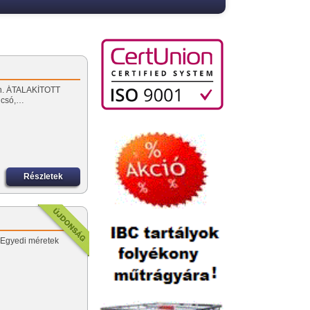
apon. ÁTALAKÍTOTT
lcsó,…
Részletek
 Egyedi méretek