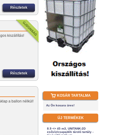
Részletek
os kiszállítás!
Részletek
KOSÁR TARTALMA
klap a ballon nélkül!
Az Ön kosara üres!
ÚJ TERMÉKEK
8.9 <> 45 m3, UNITANK-2D
esővíz/csapadék tároló tartály -