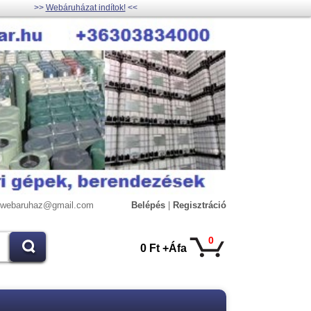
>>
Webáruházat indítok!
<<
lywebaruhaz@gmail.com
Belépés
|
Regisztráció
0
0 Ft +Áfa