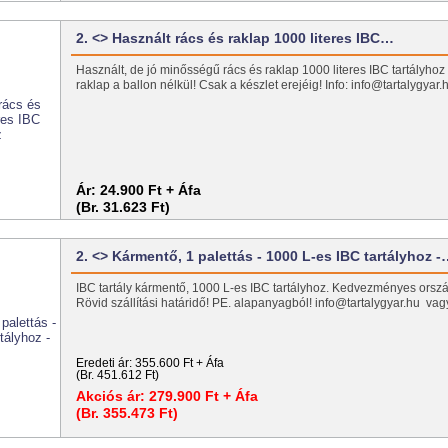
2. <> Használt rács és raklap 1000 literes IBC…
Használt, de jó minősségű rács és raklap 1000 literes IBC tartályhoz
raklap a ballon nélkül! Csak a készlet erejéig! Info: info@tartalygya
Ár:
24.900 Ft + Áfa
(Br. 31.623 Ft)
2. <> Kármentő, 1 palettás - 1000 L-es IBC tartályhoz 
IBC tartály kármentő, 1000 L-es IBC tartályhoz. Kedvezményes ország
Rövid szállítási határidő! PE. alapanyagból! info@tartalygyar.hu va
Eredeti ár:
355.600 Ft + Áfa
(Br. 451.612 Ft)
Akciós ár:
279.900 Ft + Áfa
(Br. 355.473 Ft)