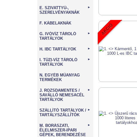
E. SZIVATTYÚ-,
►
SZERELVÉNYAKNÁK
F. KÁBELAKNÁK
G. IVÓVÍZ TÁROLÓ
►
TARTÁLYOK
H. IBC TARTÁLYOK
►
I. TŰZI-VÍZ TÁROLÓ
►
TARTÁLYOK
N. EGYÉB MŰANYAG
TERMÉKEK
J. ROZSDAMENTES /
►
SAVÁLLÓ NEMESACÉL
TARTÁLYOK
SZÁLLÍTÓ TARTÁLYOK /
►
TARTÁLYSZÁLLÍTÓK
M. BORÁSZATI,
►
ÉLELMISZER-IPARI
GÉPEK, BERENDEZÉSE