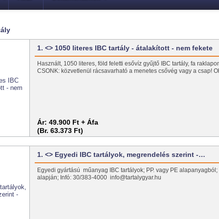
tály
1. <> 1050 literes IBC tartály - átalakított - nem fekete
Használt, 1050 literes, föld feletti esővíz gyűjtő IBC tartály, fa rakl
CSONK: közvetlenül rácsavarható a menetes csővég vagy a csap! O
Ár:
49.900 Ft + Áfa
(Br. 63.373 Ft)
1. <> Egyedi IBC tartályok, megrendelés szerint -…
Egyedi gyártású műanyag IBC tartályok; PP. vagy PE alapanyagból;
alapján; Infó: 30/383-4000 info@tartalygyar.hu