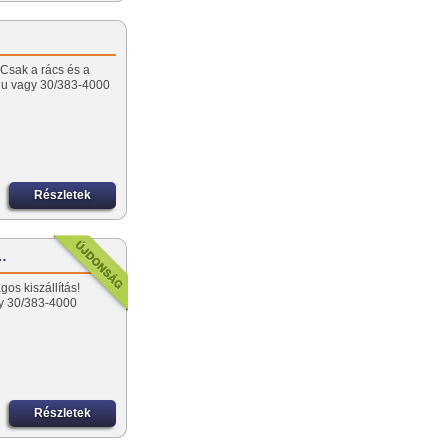
 Csak a rács és a
r.hu vagy 30/383-4000
Részletek
-…
os kiszállítás!
gy 30/383-4000
Részletek