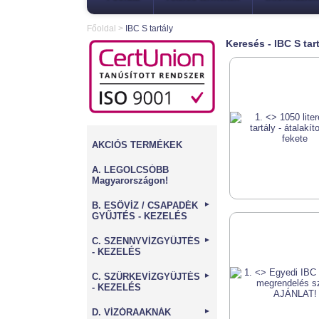
Főoldal
>
IBC S tartály
Keresés - IBC S tar
AKCIÓS TERMÉKEK
A. LEGOLCSÓBB
Magyarországon!
B. ESŐVÍZ / CSAPADÉK
►
GYŰJTÉS - KEZELÉS
C. SZENNYVÍZGYŰJTÉS
►
- KEZELÉS
C. SZÜRKEVÍZGYŰJTÉS
►
- KEZELÉS
D. VÍZÓRAAKNÁK
►