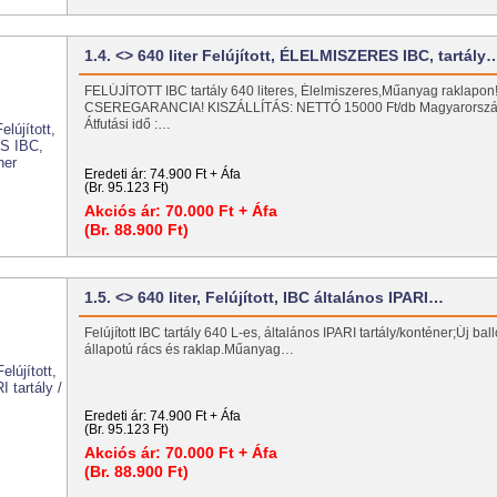
1.4. <> 640 liter Felújított, ÉLELMISZERES IBC, tartály
FELÚJÍTOTT IBC tartály 640 literes, Élelmiszeres,Műanyag raklapon
CSEREGARANCIA! KISZÁLLÍTÁS: NETTÓ 15000 Ft/db Magyarors
Átfutási idő :…
Eredeti ár:
74.900 Ft + Áfa
(Br. 95.123 Ft)
Akciós ár:
70.000 Ft + Áfa
(Br. 88.900 Ft)
1.5. <> 640 liter, Felújított, IBC általános IPARI…
Felújított IBC tartály 640 L-es, általános IPARI tartály/konténer;Új bal
állapotú rács és raklap.Műanyag…
Eredeti ár:
74.900 Ft + Áfa
(Br. 95.123 Ft)
Akciós ár:
70.000 Ft + Áfa
(Br. 88.900 Ft)