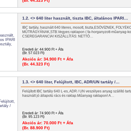
(Br. 44.323 Ft)
1.2. <> 640 liter használt, tiszta IBC, általános IPARI…
IBC tartály, használt 640 literes, mosott, tiszta,ESŐVÍZNEK, FOLYÉ
MŰTRÁGYÁNAK,STB.Vegyes raklapon ( fa-horganyzott-műanyag-ko
CSEREGARANCIA! KISZÁLLÍTÁS: NETTÓ…
Eredeti ár:
44.900 Ft + Áfa
(Br. 57.023 Ft)
Akciós ár:
34.900 Ft + Áfa
(Br. 44.323 Ft)
1.3. <> 640 liter, Felújított, IBC, ADR/UN tartály /…
Felújított IBC tartály 640 L-es, ADR / UN veszélyes anyag szállító tart
használt jó állapotú rács és raklap.Műanyag raklapon! A…
Eredeti ár:
74.900 Ft + Áfa
(Br. 95.123 Ft)
Akciós ár:
70.000 Ft + Áfa
(Br. 88.900 Ft)