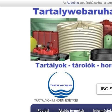
Az
Addel.hu
webáruházakban a teg
TARTÁLYOK MINDEN ESETRE!
Főoldal
Akciós termékek
Információk