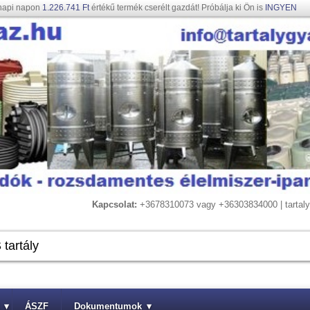
napi napon
1.226.741 Ft
értékű termék cserélt gazdát! Próbálja ki Ön is
INGYEN
Kapcsolat:
+3678310073 vagy +36303834000 | tarta
▾
ÁSZF
Dokumentumok
▾