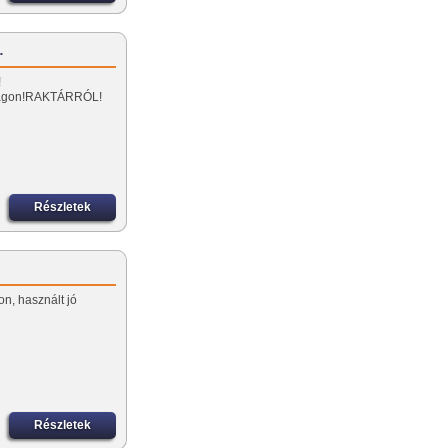
…
!
zágon!RAKTÁRRÓL!
Részletek
lon, használt jó
Részletek