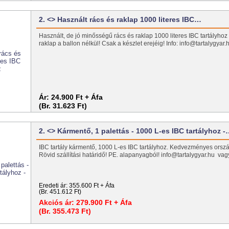
2. <> Használt rács és raklap 1000 literes IBC…
Használt, de jó minősségű rács és raklap 1000 literes IBC tartályhoz
raklap a ballon nélkül! Csak a készlet erejéig! Info: info@tartalygya
Ár:
24.900 Ft + Áfa
(Br. 31.623 Ft)
2. <> Kármentő, 1 palettás - 1000 L-es IBC tartályhoz 
IBC tartály kármentő, 1000 L-es IBC tartályhoz. Kedvezményes ország
Rövid szállítási határidő! PE. alapanyagból! info@tartalygyar.hu va
Eredeti ár:
355.600 Ft + Áfa
(Br. 451.612 Ft)
Akciós ár:
279.900 Ft + Áfa
(Br. 355.473 Ft)