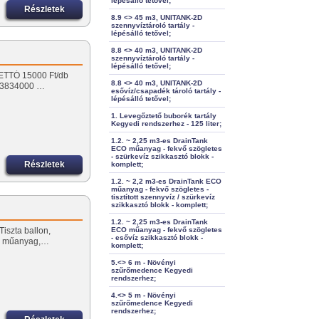
lépésálló tetővel;
Részletek
8.9 <> 45 m3, UNITANK-2D
szennyvíztároló tartály -
lépésálló tetővel;
8.8 <> 40 m3, UNITANK-2D
szennyvíztároló tartály -
lépésálló tetővel;
ETTÓ 15000 Ft/db
8.8 <> 40 m3, UNITANK-2D
0/3834000 …
esővíz/csapadék tároló tartály -
lépésálló tetővel;
1. Levegőztető buborék tartály
Kegyedi rendszerhez - 125 liter;
1.2. ~ 2,25 m3-es DrainTank
ECO műanyag - fekvő szögletes
- szürkevíz szikkasztó blokk -
Részletek
komplett;
1.2. ~ 2,2 m3-es DrainTank ECO
műanyag - fekvő szögletes -
tisztított szennyvíz / szürkevíz
szikkasztó blokk - komplett;
1.2. ~ 2,25 m3-es DrainTank
iszta ballon,
ECO műanyag - fekvő szögletes
- esővíz szikkasztó blokk -
tt, műanyag,…
komplett;
5.<> 6 m - Növényi
szűrőmedence Kegyedi
rendszerhez;
4.<> 5 m - Növényi
szűrőmedence Kegyedi
rendszerhez;