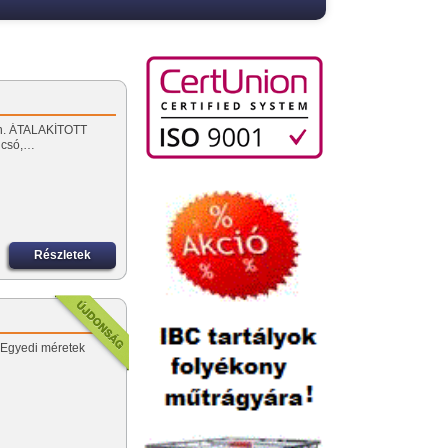
apon. ÁTALAKÍTOTT
lcsó,…
Részletek
 Egyedi méretek