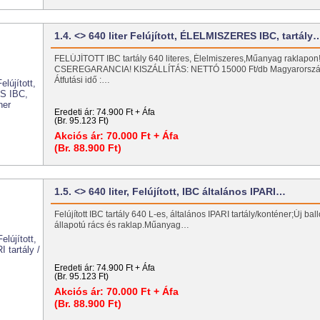
1.4. <> 640 liter Felújított, ÉLELMISZERES IBC, tartály
FELÚJÍTOTT IBC tartály 640 literes, Élelmiszeres,Műanyag raklapon
CSEREGARANCIA! KISZÁLLÍTÁS: NETTÓ 15000 Ft/db Magyarors
Átfutási idő :…
Eredeti ár:
74.900 Ft + Áfa
(Br. 95.123 Ft)
Akciós ár:
70.000 Ft + Áfa
(Br. 88.900 Ft)
1.5. <> 640 liter, Felújított, IBC általános IPARI…
Felújított IBC tartály 640 L-es, általános IPARI tartály/konténer;Új bal
állapotú rács és raklap.Műanyag…
Eredeti ár:
74.900 Ft + Áfa
(Br. 95.123 Ft)
Akciós ár:
70.000 Ft + Áfa
(Br. 88.900 Ft)