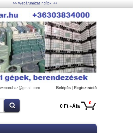
>>
Webáruházat indítok!
<<
lywebaruhaz@gmail.com
Belépés
|
Regisztráció
0
0 Ft +Áfa