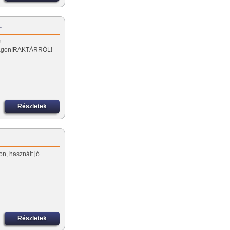
…
!
zágon!RAKTÁRRÓL!
Részletek
lon, használt jó
Részletek