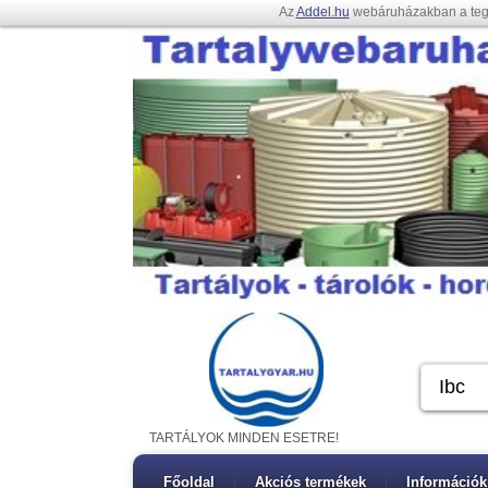
Az
Addel.hu
webáruházakban a te
TARTÁLYOK MINDEN ESETRE!
Főoldal
Akciós termékek
Információk