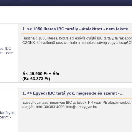
1. <> 1050 literes IBC tartály - átalakított - nem fekete
Használt, 1050 literes, föld feletti esővíz gyűjtő IBC tartály, fa rakl
CSONK: közvetlenül rácsavarható a menetes csővég vagy a csap! O
Ár:
49.900 Ft + Áfa
(Br. 63.373 Ft)
1. <> Egyedi IBC tartályok, megrendelés szerint -…
Egyedi gyártású műanyag IBC tartályok; PP. vagy PE alapanyagból;
alapján; Infó: 30/383-4000 info@tartalygyar.hu