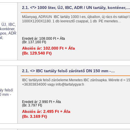
2.1. <*> 1000 liter, ÚJ, IBC, ADR / UN tartály, konténer,
Műanyag, ADR/UN IBC tartály 1000 l-es, újballon, új rács és raklap!
1000X1200X1180. 1 db leeresztő csappal, 1 db PE menetes…
Eredeti ár:
108.000 Ft + Áfa
(Br. 137.160 Ft)
Akciós ár:
102.000 Ft + Áfa
(Br. 129.540 Ft)
2.1. <> IBC tartály felső zárótető DN 150 mm -…
IBC tartályok felső záróeleme.Menetes IBC zárósapka. Mérete d =
+36303834000 vagy info@tartalygyar.h
Eredeti ár:
2.990 Ft + Áfa
(Br. 3.797 Ft)
Akciós ár:
2.495 Ft + Áfa
(Br. 3.169 Ft)