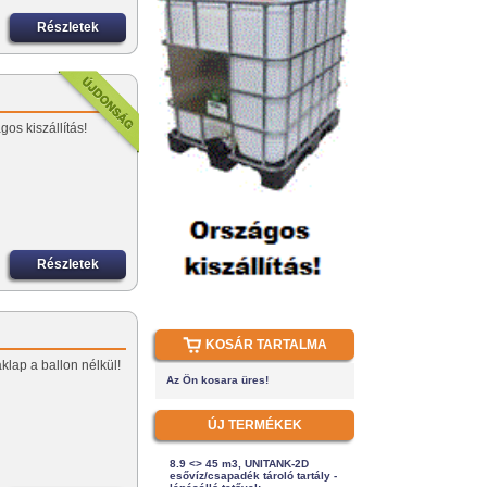
Részletek
os kiszállítás!
Részletek
KOSÁR TARTALMA
klap a ballon nélkül!
Az Ön kosara üres!
ÚJ TERMÉKEK
8.9 <> 45 m3, UNITANK-2D
esővíz/csapadék tároló tartály -