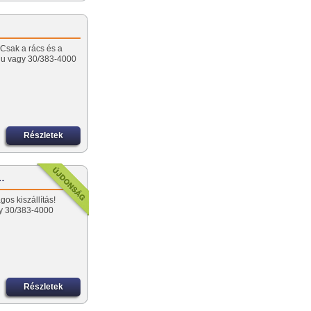
 Csak a rács és a
r.hu vagy 30/383-4000
Részletek
-…
os kiszállítás!
gy 30/383-4000
Részletek