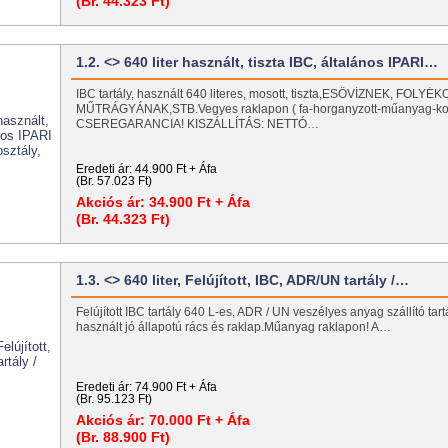
(Br. 44.323 Ft)
1.2. <> 640 liter használt, tiszta IBC, általános IPARI…
IBC tartály, használt 640 literes, mosott, tiszta,ESŐVÍZNEK, FOLYÉ
MŰTRÁGYÁNAK,STB.Vegyes raklapon ( fa-horganyzott-műanyag-ko
CSEREGARANCIA! KISZÁLLÍTÁS: NETTÓ…
Eredeti ár:
44.900 Ft + Áfa
(Br. 57.023 Ft)
Akciós ár:
34.900 Ft + Áfa
(Br. 44.323 Ft)
1.3. <> 640 liter, Felújított, IBC, ADR/UN tartály /…
Felújított IBC tartály 640 L-es, ADR / UN veszélyes anyag szállító tart
használt jó állapotú rács és raklap.Műanyag raklapon! A…
Eredeti ár:
74.900 Ft + Áfa
(Br. 95.123 Ft)
Akciós ár:
70.000 Ft + Áfa
(Br. 88.900 Ft)