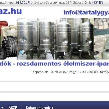
gnapi napon
918.501 Ft
értékű termék cserélt gazdát! Próbálja ki Ön is
INGYEN
Kapcsolat:
+3678310073 vagy +36303834000 | tarta
▾
ÁSZF
Dokumentumok
▾