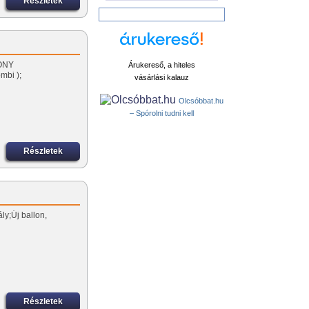
Részletek
KONY
Árukereső, a hiteles
mbi );
vásárlási kalauz
Olcsóbbat.hu
– Spórolni tudni kell
Részletek
ály;Új ballon,
Részletek