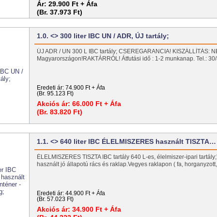
Ár:
29.900 Ft + Áfa
(Br. 37.973 Ft)
1.0. <> 300 liter IBC UN / ADR, ÚJ tartály;
ÚJ ADR / UN 300 L IBC tartály; CSEREGARANCIA! KISZÁLLÍTÁS: N
Magyarországon!RAKTÁRRÓL! Átfutási idő : 1-2 munkanap. Tel.: 3
Eredeti ár:
74.900 Ft + Áfa
(Br. 95.123 Ft)
Akciós ár:
66.000 Ft + Áfa
(Br. 83.820 Ft)
1.1. <> 640 liter IBC ÉLELMISZERES használt TISZTA…
ÉLELMISZERES TISZTA IBC tartály 640 L-es, élelmiszer-ipari tartály;T
használt jó állapotú rács és raklap.Vegyes raklapon ( fa, horganyzo
Eredeti ár:
44.900 Ft + Áfa
(Br. 57.023 Ft)
Akciós ár:
34.900 Ft + Áfa