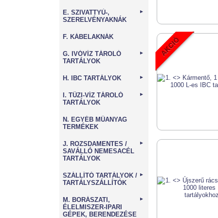
E. SZIVATTYÚ-,
►
SZERELVÉNYAKNÁK
F. KÁBELAKNÁK
G. IVÓVÍZ TÁROLÓ
►
TARTÁLYOK
H. IBC TARTÁLYOK
►
I. TŰZI-VÍZ TÁROLÓ
►
TARTÁLYOK
N. EGYÉB MŰANYAG
TERMÉKEK
J. ROZSDAMENTES /
►
SAVÁLLÓ NEMESACÉL
TARTÁLYOK
SZÁLLÍTÓ TARTÁLYOK /
►
TARTÁLYSZÁLLÍTÓK
M. BORÁSZATI,
►
ÉLELMISZER-IPARI
GÉPEK, BERENDEZÉSE