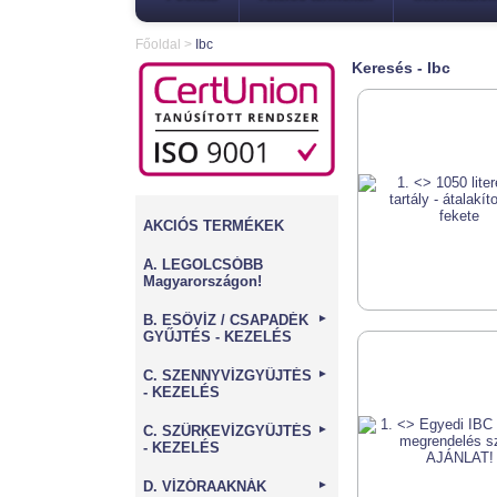
Főoldal
>
Ibc
Keresés - Ibc
AKCIÓS TERMÉKEK
A. LEGOLCSÓBB
Magyarországon!
B. ESŐVÍZ / CSAPADÉK
►
GYŰJTÉS - KEZELÉS
C. SZENNYVÍZGYŰJTÉS
►
- KEZELÉS
C. SZÜRKEVÍZGYŰJTÉS
►
- KEZELÉS
D. VÍZÓRAAKNÁK
►