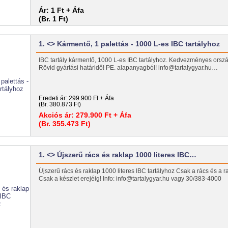
Ár:
1 Ft + Áfa
(Br. 1 Ft)
1. <> Kármentő, 1 palettás - 1000 L-es IBC tartályhoz
IBC tartály kármentő, 1000 L-es IBC tartályhoz. Kedvezményes ország
Rövid gyártási határidő! PE. alapanyagból! info@tartalygyar.hu…
Eredeti ár:
299.900 Ft + Áfa
(Br. 380.873 Ft)
Akciós ár:
279.900 Ft + Áfa
(Br. 355.473 Ft)
1. <> Újszerű rács és raklap 1000 literes IBC…
Újszerű rács és raklap 1000 literes IBC tartályhoz Csak a rács és a ra
Csak a készlet erejéig! Info: info@tartalygyar.hu vagy 30/383-4000