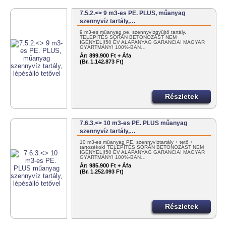
7.5.2.<> 9 m3-es PE. PLUS, műanyag
szennyvíz tartály,…
9 m3-es műanyag pe. szennyvízgyűjtő tartály.
TELEPÍTÉS SORÁN BETONOZÁST NEM
IGÉNYEL!!50 ÉV ALAPANYAG GARANCIA! MAGYAR
GYÁRTMÁNY! 100%-BAN…
Ár:
899.900 Ft + Áfa
(Br. 1.142.873 Ft)
Részletek
7.6.3.<> 10 m3-es PE. PLUS műanyag
szennyvíz tartály,…
10 m3-es műanyag PE. szennyvíztartály + tető +
tartozékok! TELEPÍTÉS SORÁN BETONOZÁST NEM
IGÉNYEL!!50 ÉV ALAPANYAG GARANCIA! MAGYAR
GYÁRTMÁNY! 100%-BAN…
Ár:
985.900 Ft + Áfa
(Br. 1.252.093 Ft)
Részletek