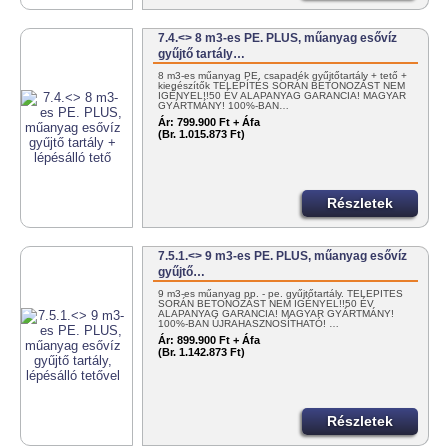
7.4.<> 8 m3-es PE. PLUS, műanyag esővíz
gyűjtő tartály…
8 m3-es műanyag PE. csapadék gyűjtőtartály + tető +
kiegészítők TELEPÍTÉS SORÁN BETONOZÁST NEM
IGÉNYEL!!50 ÉV ALAPANYAG GARANCIA! MAGYAR
GYÁRTMÁNY! 100%-BAN…
Ár:
799.900 Ft + Áfa
(Br. 1.015.873 Ft)
Részletek
7.5.1.<> 9 m3-es PE. PLUS, műanyag esővíz
gyűjtő…
9 m3-es műanyag pp. - pe. gyűjtőtartály. TELEPÍTÉS
SORÁN BETONOZÁST NEM IGÉNYEL!!50 ÉV
ALAPANYAG GARANCIA! MAGYAR GYÁRTMÁNY!
100%-BAN ÚJRAHASZNOSÍTHATÓ! …
Ár:
899.900 Ft + Áfa
(Br. 1.142.873 Ft)
Részletek