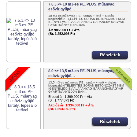
7.6.3.<> 10 m3-es PE. PLUS, műanyag
esővíz gyűjtő…
10 m3-es műanyag PE. tartály + tető + akciós
kiegészítők! TELEPÍTÉS SORÁN BETONOZÁST NEM
IGÉNYEL!!50 ÉV ALAPANYAG GARANCIA! MAGYAR
GYÁRTMÁNY! 100%-BAN…
Ár:
985.900 Ft + Áfa
(Br. 1.252.093 Ft)
Részletek
8.0.<> 13,5 m3-es PE. PLUS, műanyag
esővíz gyűjtő…
13,5 m3-es műanyag PE. tartály + tető + akciós
kiegészítők!TELEPÍTÉS SORÁN BETONOZÁST NEM
IGÉNYEL!!50 ÉV ALAPANYAG GARANCIA!MAGYAR
GYÁRTMÁNY!100%-BAN…
Eredeti ár:
1.399.900 Ft + Áfa
(Br. 1.777.873 Ft)
Akciós ár:
1.334.000 Ft + Áfa
(Br. 1.694.180 Ft)
Részletek