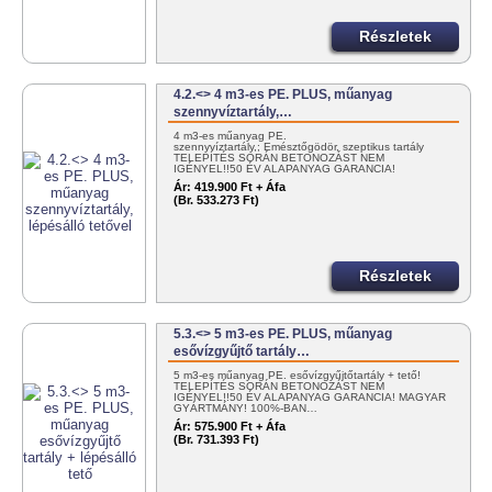
Részletek
4.2.<> 4 m3-es PE. PLUS, műanyag
szennyvíztartály,…
4 m3-es műanyag PE.
szennyvíztartály,; Emésztőgödör, szeptikus tartály
TELEPÍTÉS SORÁN BETONOZÁST NEM
IGÉNYEL!!50 ÉV ALAPANYAG GARANCIA!
MAGYAR…
Ár:
419.900 Ft + Áfa
(Br. 533.273 Ft)
Részletek
5.3.<> 5 m3-es PE. PLUS, műanyag
esővízgyűjtő tartály…
5 m3-es műanyag PE. esővízgyűjtőtartály + tető!
TELEPÍTÉS SORÁN BETONOZÁST NEM
IGÉNYEL!!50 ÉV ALAPANYAG GARANCIA! MAGYAR
GYÁRTMÁNY! 100%-BAN…
Ár:
575.900 Ft + Áfa
(Br. 731.393 Ft)