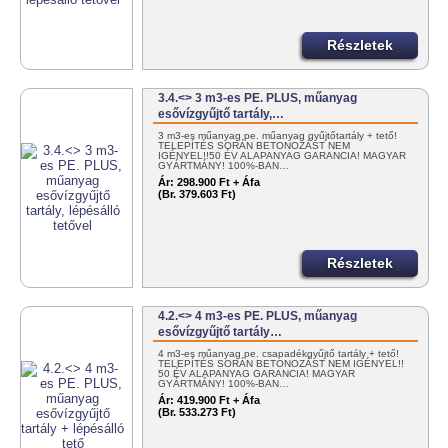
Részletek
3.4.<> 3 m3-es PE. PLUS, műanyag
esővízgyűjtő tartály,…
3 m3-es műanyag pe. műanyag gyűjtőtartály + tető!
TELEPÍTÉS SORÁN BETONOZÁST NEM
IGÉNYEL!!50 ÉV ALAPANYAG GARANCIA! MAGYAR
GYÁRTMÁNY! 100%-BAN…
Ár:
298.900 Ft + Áfa
(Br. 379.603 Ft)
Részletek
4.2.<> 4 m3-es PE. PLUS, műanyag
esővízgyűjtő tartály…
4 m3-es műanyag pe. csapadékgyűjtő tartály + tető!
TELEPÍTÉS SORÁN BETONOZÁST NEM IGÉNYEL!!
50 ÉV ALAPANYAG GARANCIA! MAGYAR
GYÁRTMÁNY! 100%-BAN…
Ár:
419.900 Ft + Áfa
(Br. 533.273 Ft)