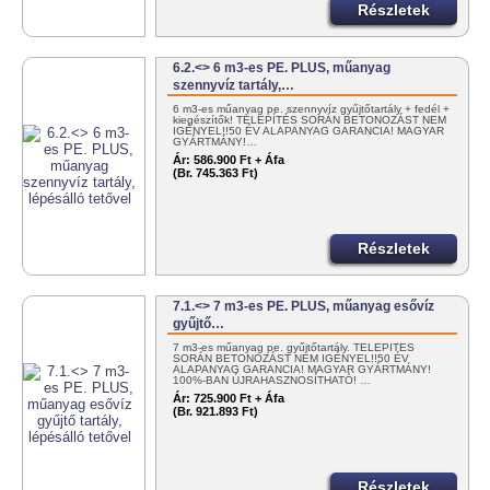
Részletek
6.2.<> 6 m3-es PE. PLUS, műanyag
szennyvíz tartály,…
6 m3-es műanyag pe. szennyvíz gyűjtőtartály + fedél +
kiegészítők! TELEPÍTÉS SORÁN BETONOZÁST NEM
IGÉNYEL!!50 ÉV ALAPANYAG GARANCIA! MAGYAR
GYÁRTMÁNY!…
Ár:
586.900 Ft + Áfa
(Br. 745.363 Ft)
Részletek
7.1.<> 7 m3-es PE. PLUS, műanyag esővíz
gyűjtő…
7 m3-es műanyag pe. gyűjtőtartály. TELEPÍTÉS
SORÁN BETONOZÁST NEM IGÉNYEL!!50 ÉV
ALAPANYAG GARANCIA! MAGYAR GYÁRTMÁNY!
100%-BAN ÚJRAHASZNOSÍTHATÓ! …
Ár:
725.900 Ft + Áfa
(Br. 921.893 Ft)
Részletek