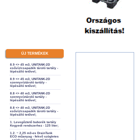
ÚJ TERMÉKEK
8.9 <> 45 m3, UNITANK-2D
esővíz/csapadék tároló tartály -
lépésálló tetővel;
8.9 <> 45 m3, UNITANK-2D
szennyvíztároló tartály -
lépésálló tetővel;
8.8 <> 40 m3, UNITANK-2D
szennyvíztároló tartály -
lépésálló tetővel;
8.8 <> 40 m3, UNITANK-2D
esővíz/csapadék tároló tartály -
lépésálló tetővel;
1. Levegőztető buborék tartály
Kegyedi rendszerhez - 125 liter;
1.2. ~ 2,25 m3-es DrainTank
ECO műanyag - fekvő szögletes
- szürkevíz szikkasztó blokk -