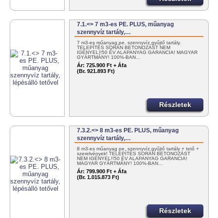
7.1.<> 7 m3-es PE. PLUS, műanyag
szennyvíz tartály,…
7 m3-es műanyag pe. szennyvíz gyűjtő tartály.
TELEPÍTÉS SORÁN BETONOZÁST NEM
IGÉNYEL!!50 ÉV ALAPANYAG GARANCIA! MAGYAR
GYÁRTMÁNY! 100%-BAN…
Ár:
725.900 Ft + Áfa
(Br. 921.893 Ft)
Részletek
7.3.2.<> 8 m3-es PE. PLUS, műanyag
szennyvíz tartály,…
8 m3-es műanyag pe. szennyvíz gyűjtő tartály + tető +
szerelvények! TELEPÍTÉS SORÁN BETONOZÁST
NEM IGÉNYEL!!50 ÉV ALAPANYAG GARANCIA!
MAGYAR GYÁRTMÁNY! 100%-BAN…
Ár:
799.900 Ft + Áfa
(Br. 1.015.873 Ft)
Részletek