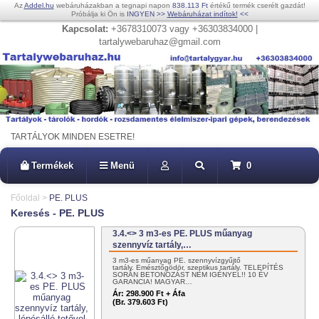
Az
Addel.hu
webáruházakban a tegnapi napon
838.113 Ft
értékű termék cserélt gazdát!
Próbálja ki Ön is
INGYEN
>>
Webáruházat indítok!
<<
Kapcsolat:
+3678310073 vagy +36303834000 |
tartalywebaruhaz@gmail.com
TARTÁLYOK MINDEN ESETRE!
Termékek
Menü
0
Főoldal
>
PE. PLUS
Keresés - PE. PLUS
3.4.<> 3 m3-es PE. PLUS műanyag
szennyvíz tartály,…
3 m3-es műanyag PE. szennyvízgyűjtő
tartály. Emésztőgödör, szeptikus tartály. TELEPÍTÉS
SORÁN BETONOZÁST NEM IGÉNYEL!! 10 ÉV
GARANCIA! MAGYAR…
Ár:
298.900 Ft + Áfa
(Br. 379.603 Ft)