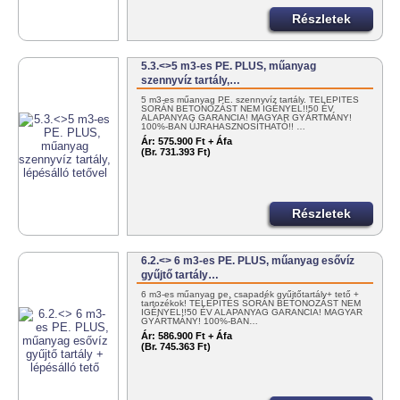
Részletek
5.3.<>5 m3-es PE. PLUS, műanyag
szennyvíz tartály,…
5 m3-es műanyag PE. szennyvíz tartály. TELEPÍTÉS
SORÁN BETONOZÁST NEM IGÉNYEL!!50 ÉV
ALAPANYAG GARANCIA! MAGYAR GYÁRTMÁNY!
100%-BAN ÚJRAHASZNOSÍTHATÓ!! …
Ár:
575.900 Ft + Áfa
(Br. 731.393 Ft)
Részletek
6.2.<> 6 m3-es PE. PLUS, műanyag esővíz
gyűjtő tartály…
6 m3-es műanyag pe. csapadék gyűjtőtartály+ tető +
tartozékok! TELEPÍTÉS SORÁN BETONOZÁST NEM
IGÉNYEL!!50 ÉV ALAPANYAG GARANCIA! MAGYAR
GYÁRTMÁNY! 100%-BAN…
Ár:
586.900 Ft + Áfa
(Br. 745.363 Ft)